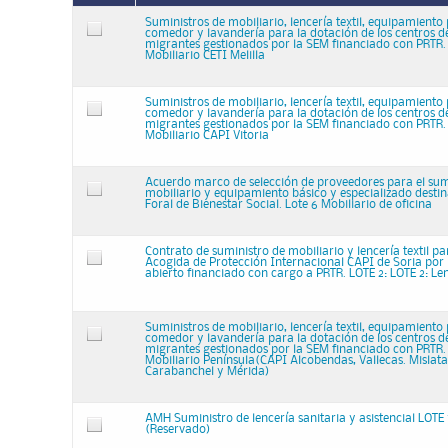
Suministros de mobiliario, lencería textil, equipamiento
comedor y lavandería para la dotación de los centros d
migrantes gestionados por la SEM financiado con PRTR. 
Mobiliario CETI Melilla
Suministros de mobiliario, lencería textil, equipamiento
comedor y lavandería para la dotación de los centros d
migrantes gestionados por la SEM financiado con PRTR. 
Mobiliario CAPI Vitoria
Acuerdo marco de selección de proveedores para el sum
mobiliario y equipamiento básico y especializado destin
Foral de Bienestar Social. Lote 6 Mobiliario de oficina
Contrato de suministro de mobiliario y lencería textil pa
Acogida de Protección Internacional CAPI de Soria por
abierto financiado con cargo a PRTR. LOTE 2: LOTE 2: Lenc
Suministros de mobiliario, lencería textil, equipamiento
comedor y lavandería para la dotación de los centros d
migrantes gestionados por la SEM financiado con PRTR. L
Mobiliario Península(CAPI Alcobendas, Vallecas. Mislata
Carabanchel y Mérida)
AMH Suministro de lencería sanitaria y asistencial LOTE 
(Reservado)