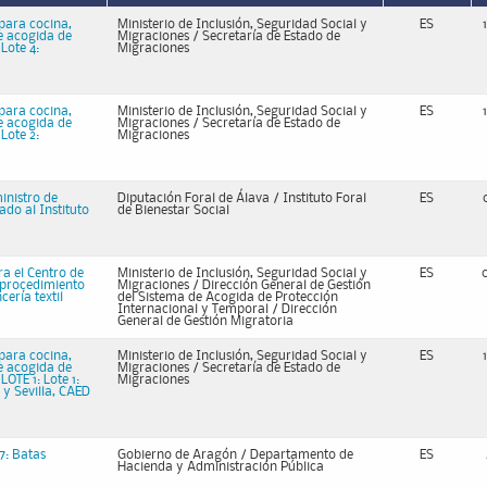
 para cocina,
Ministerio de Inclusión, Seguridad Social y
ES
e acogida de
Migraciones / Secretaría de Estado de
Lote 4:
Migraciones
 para cocina,
Ministerio de Inclusión, Seguridad Social y
ES
e acogida de
Migraciones / Secretaría de Estado de
Lote 2:
Migraciones
inistro de
Diputación Foral de Álava / Instituto Foral
ES
ado al Instituto
de Bienestar Social
ra el Centro de
Ministerio de Inclusión, Seguridad Social y
ES
 procedimiento
Migraciones / Dirección General de Gestión
ería textil
del Sistema de Acogida de Protección
Internacional y Temporal / Dirección
General de Gestión Migratoria
 para cocina,
Ministerio de Inclusión, Seguridad Social y
ES
e acogida de
Migraciones / Secretaría de Estado de
OTE 1: Lote 1:
Migraciones
 y Sevilla, CAED
7: Batas
Gobierno de Aragón / Departamento de
ES
Hacienda y Administración Pública