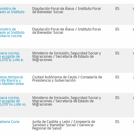
inistro de
Diputación Foral de Álava / Instituto Foral
ES
ado al Instituto
de Bienestar Social
inistro de
Diputación Foral de Álava / Instituto Foral
ES
ado al Instituto
de Bienestar Social
iliario cocina
 para cocina,
Ministerio de Inclusión, Seguridad Social y
ES
e acogida de
Migraciones / Secretaría de Estado de
LOTE 8: Lote 8:
Migraciones
alojo temporal
Ciudad Autónoma de Ceuta / Consejería de
ES
unta Blanca y
Presidencia y Gobernación
ro Mediterráneo
 para cocina,
Ministerio de Inclusión, Seguridad Social y
ES
e acogida de
Migraciones / Secretaría de Estado de
OTE 10: Lote 10:
Migraciones
 Sabana Cuna
Junta de Castilla y León / Consejería de
ES
Sanidad y Bienestar Social / Gerencia
Regional de Salud