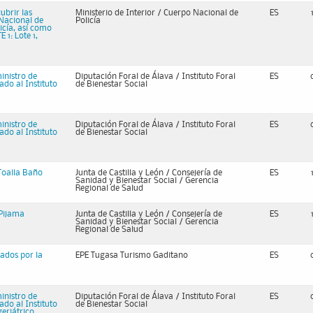
ubrir las
Ministerio de Interior / Cuerpo Nacional de
ES
 Nacional de
Policía
licía, así como
 1: Lote 1,
inistro de
Diputación Foral de Álava / Instituto Foral
ES
ado al Instituto
de Bienestar Social
inistro de
Diputación Foral de Álava / Instituto Foral
ES
ado al Instituto
de Bienestar Social
 Toalla Baño
Junta de Castilla y León / Consejería de
ES
Sanidad y Bienestar Social / Gerencia
Regional de Salud
 Pijama
Junta de Castilla y León / Consejería de
ES
Sanidad y Bienestar Social / Gerencia
Regional de Salud
nados por la
EPE Tugasa Turismo Gaditano
ES
inistro de
Diputación Foral de Álava / Instituto Foral
ES
ado al Instituto
de Bienestar Social
geriátrico