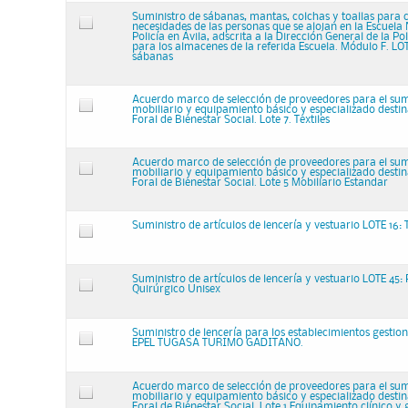
Suministro de sábanas, mantas, colchas y toallas para c
necesidades de las personas que se alojan en la Escuela
Policía en Ávila, adscrita a la Dirección General de la Po
para los almacenes de la referida Escuela. Módulo F. LOTE
sábanas
Acuerdo marco de selección de proveedores para el sum
mobiliario y equipamiento básico y especializado destin
Foral de Bienestar Social. Lote 7. Textiles
Acuerdo marco de selección de proveedores para el sum
mobiliario y equipamiento básico y especializado destin
Foral de Bienestar Social. Lote 5 Mobiliario Estandar
Suministro de artículos de lencería y vestuario LOTE 16:
Suministro de artículos de lencería y vestuario LOTE 45:
Quirúrgico Unisex
Suministro de lencería para los establecimientos gestio
EPEL TUGASA TURIMO GADITANO.
Acuerdo marco de selección de proveedores para el sum
mobiliario y equipamiento básico y especializado destin
Foral de Bienestar Social. Lote 1 Equipamiento clínico y 