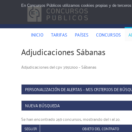
En Concursos Públicos utilizamos cookies propias y de terceros
INICIO
TARIFAS
PAÍSES
CONCURSOS
A
Adjudicaciones Sábanas
Adjudicaciones del cpv 39512100 - Sábanas
PERSONALIZACIÓN DE ALERTAS - MIS CRITERIOS DE BÚSQ
NUEVA BÚSQUEDA
Se han encontrado 269 concursos, mostrando del 1 al 20.
SEGUIR
OBJETO DEL CONTRATO