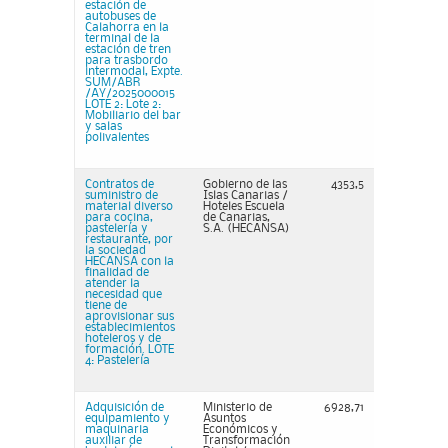
estación de
autobuses de
Calahorra en la
terminal de la
estación de tren
para trasbordo
intermodal, Expte.
SUM/ABR
/AY/2025000015
LOTE 2: Lote 2:
Mobiliario del bar
y salas
polivalentes
Contratos de
Gobierno de las
4353,5
suministro de
Islas Canarias /
material diverso
Hoteles Escuela
para cocina,
de Canarias,
pastelería y
S.A. (HECANSA)
restaurante, por
la sociedad
HECANSA con la
finalidad de
atender la
necesidad que
tiene de
aprovisionar sus
establecimientos
hoteleros y de
formación. LOTE
4: Pastelería
Adquisición de
Ministerio de
6928,71
equipamiento y
Asuntos
maquinaria
Económicos y
auxiliar de
Transformación