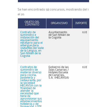
Se han encontrado 58 concursos, mostrando del 1
al 20.
OBJETO DEL
ORGANISMO
IMPORTE
CONTRATO
Contrato de
Ayuntamiento
n/d
suministro e
de San Millán de
instalación del
la Cogolla
equipamiento
necesario para el
albergue para
visitantes del Valle
de la Lengua, en
San Millán de la
Cogolla
Contratos de
Gobierno de las
n/d
suministro de
Islas Canarias /
material diverso
Hoteles Escuela
para cocina,
de Canarias,
pastelería y
S.A. (HECANSA)
restaurante, por
la sociedad
HECANSA con la
finalidad de
atender la
necesidad que
tiene de
aprovisionar sus
establecimientos
hoteleros y de
formación. LOTE