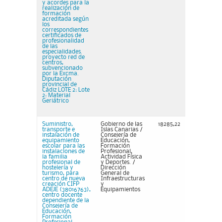
y acordes para la
realización de
formación
acreditada según
los
correspondientes
certificados de
profesionalidad
de las
especialidades.
proyecto red de
centros,
subvencionado
por la Excma.
Diputación
provincial de
Cádiz LOTE 2: Lote
2: Material
Geriátrico
Suministro,
Gobierno de las
18285,22
transporte e
Islas Canarias /
instalación de
Consejería de
equipamiento
Educación,
escolar para las
Formación
instalaciones de
Profesional,
la familia
Actividad Física
profesional de
y Deportes. /
hostelería y
Dirección
turismo, para
General de
centro de nueva
Infraestructuras
creación CIFP
y
ADEJE (38016763),
Equipamientos
centro docente
dependiente de la
Consejería de
Educación,
Formación