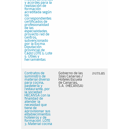
y acordes para la
realización de
formación
acreditada según
los
correspondientes
certificados de
profesionalidad
de las
especialidades.
proyecto red de
centros,
subvencionado
por la Excma.
Diputación
provincial de
Cádiz LOTE 5: Lote
5: Útiles y
herramientas
Contratos de
Gobierno de las
21272,85
suministro de
Islas Canarias /
material diverso
Hoteles Escuela
para cocina,
de Canarias,
pastelería y
S.A. (HECANSA)
restaurante, por
la sociedad
HECANSA con la
finalidad de
atender la
necesidad que
tiene de
aprovisionar sus
establecimientos
hoteleros y de
formación. LOTE
3: Material cocina