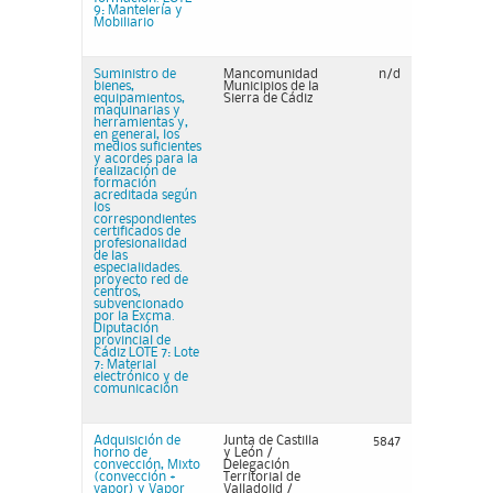
9: Mantelería y
Mobiliario
Suministro de
Mancomunidad
n/d
bienes,
Municipios de la
equipamientos,
Sierra de Cádiz
maquinarias y
herramientas y,
en general, los
medios suficientes
y acordes para la
realización de
formación
acreditada según
los
correspondientes
certificados de
profesionalidad
de las
especialidades.
proyecto red de
centros,
subvencionado
por la Excma.
Diputación
provincial de
Cádiz LOTE 7: Lote
7: Material
electrónico y de
comunicación
Adquisición de
Junta de Castilla
5847
horno de
y León /
convección, Mixto
Delegación
(convección +
Territorial de
vapor) y Vapor
Valladolid /