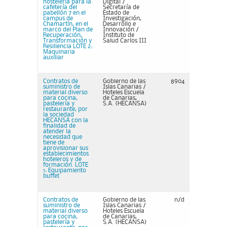
hostelería para la
Digital /
cafetería del
Secretaría de
pabellón 7 en el
Estado de
campus de
Investigación,
Chamartín, en el
Desarrollo e
marco del Plan de
Innovación /
Recuperación,
Instituto de
Transformación y
Salud Carlos III
Resiliencia LOTE 2:
Maquinaria
auxiliar
Contratos de
Gobierno de las
8904
suministro de
Islas Canarias /
material diverso
Hoteles Escuela
para cocina,
de Canarias,
pastelería y
S.A. (HECANSA)
restaurante, por
la sociedad
HECANSA con la
finalidad de
atender la
necesidad que
tiene de
aprovisionar sus
establecimientos
hoteleros y de
formación. LOTE
1: Equipamiento
buffet
Contratos de
Gobierno de las
n/d
suministro de
Islas Canarias /
material diverso
Hoteles Escuela
para cocina,
de Canarias,
pastelería y
S.A. (HECANSA)