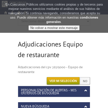
En Concursos Públicos utilizamos cookies propias y de terceros para
mejorar nuestros servicios mediante el análisis de sus hábitos de
navegación. Si continúa navegando, consideramos que acepta su
uso. Puede obtener más información en nuestras
condiciones
generales
.
Adjudicaciones Equipo
de restaurante
Adjudicaciones del cpv 39315000 - Equipo de
restaurante
VER MI SELECCIÓN
PERSONALIZACIÓN DE ALERTAS - MIS
CRITERIOS DE BÚSQUEDA
NUEVA BÚSQUEDA