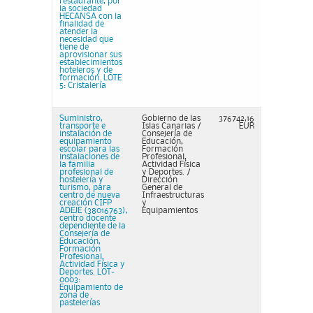
restaurante, por
la sociedad
HECANSA con la
finalidad de
atender la
necesidad que
tiene de
aprovisionar sus
establecimientos
hoteleros y de
formación. LOTE
5: Cristalería
Suministro,
Gobierno de las
376742,16
transporte e
Islas Canarias /
EUR
instalación de
Consejería de
equipamiento
Educación,
escolar para las
Formación
instalaciones de
Profesional,
la familia
Actividad Física
profesional de
y Deportes. /
hostelería y
Dirección
turismo, para
General de
centro de nueva
Infraestructuras
creación CIFP
y
ADEJE (38016763),
Equipamientos
centro docente
dependiente de la
Consejería de
Educación,
Formación
Profesional,
Actividad Física y
Deportes. LOT-
0003:
Equipamiento de
zona de
pastelerías