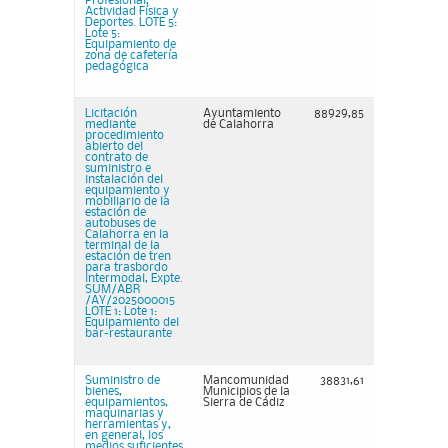
Profesional,
Actividad Física y
Deportes. LOTE 5:
Lote 5:
Equipamiento de
zona de cafetería
pedagógica
Licitación
Ayuntamiento
88929,85
mediante
de Calahorra
procedimiento
abierto del
contrato de
suministro e
instalación del
equipamiento y
mobiliario de la
estación de
autobuses de
Calahorra en la
terminal de la
estación de tren
para trasbordo
intermodal, Expte.
SUM/ABR
/AY/2025000015
LOTE 1: Lote 1:
Equipamiento del
bar-restaurante
Suministro de
Mancomunidad
38831,61
bienes,
Municipios de la
equipamientos,
Sierra de Cádiz
maquinarias y
herramientas y,
en general, los
medios suficientes