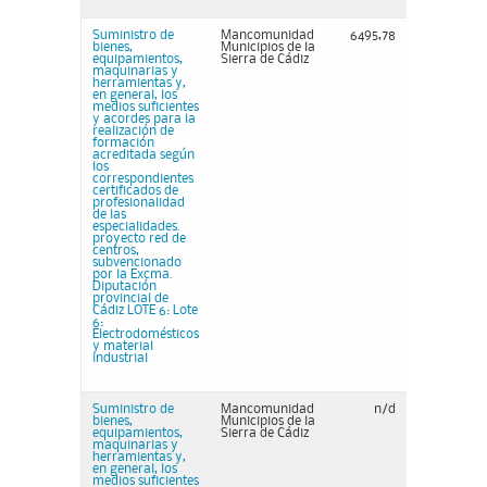
Suministro de
Mancomunidad
6495,78
bienes,
Municipios de la
equipamientos,
Sierra de Cádiz
maquinarias y
herramientas y,
en general, los
medios suficientes
y acordes para la
realización de
formación
acreditada según
los
correspondientes
certificados de
profesionalidad
de las
especialidades.
proyecto red de
centros,
subvencionado
por la Excma.
Diputación
provincial de
Cádiz LOTE 6: Lote
6:
Electrodomésticos
y material
industrial
Suministro de
Mancomunidad
n/d
bienes,
Municipios de la
equipamientos,
Sierra de Cádiz
maquinarias y
herramientas y,
en general, los
medios suficientes