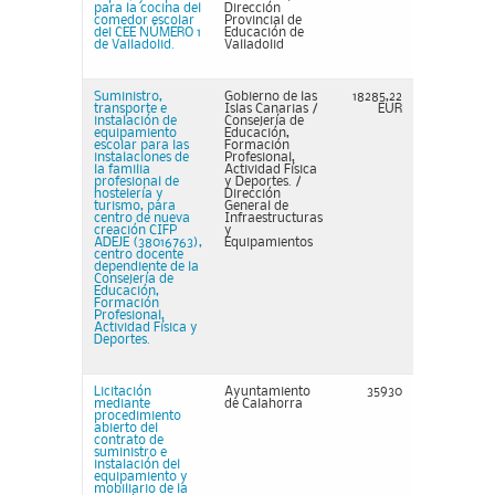
para la cocina del
Dirección
comedor escolar
Provincial de
del CEE NÚMERO 1
Educación de
de Valladolid.
Valladolid
Suministro,
Gobierno de las
18285,22
transporte e
Islas Canarias /
EUR
instalación de
Consejería de
equipamiento
Educación,
escolar para las
Formación
instalaciones de
Profesional,
la familia
Actividad Física
profesional de
y Deportes. /
hostelería y
Dirección
turismo, para
General de
centro de nueva
Infraestructuras
creación CIFP
y
ADEJE (38016763),
Equipamientos
centro docente
dependiente de la
Consejería de
Educación,
Formación
Profesional,
Actividad Física y
Deportes.
Licitación
Ayuntamiento
35930
mediante
de Calahorra
procedimiento
abierto del
contrato de
suministro e
instalación del
equipamiento y
mobiliario de la