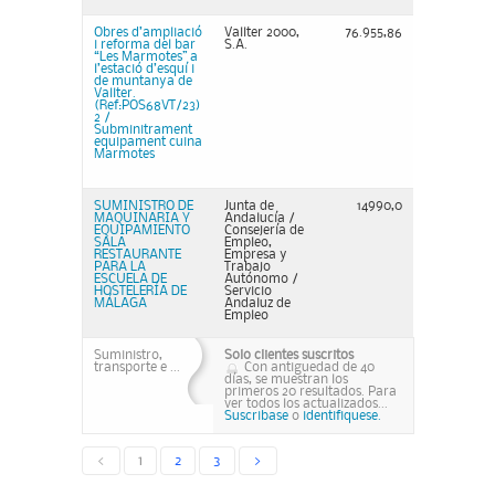
Obres d’ampliació
Vallter 2000,
76.955,86
i reforma del bar
S.A.
“Les Marmotes” a
l’estació d’esquí i
de muntanya de
Vallter.
(Ref:POS68VT/23)
2 /
Subminitrament
equipament cuina
Marmotes
SUMINISTRO DE
Junta de
14990,0
MAQUINARIA Y
Andalucía /
EQUIPAMIENTO
Consejería de
SALA
Empleo,
RESTAURANTE
Empresa y
PARA LA
Trabajo
ESCUELA DE
Autónomo /
HOSTELERÍA DE
Servicio
MÁLAGA
Andaluz de
Empleo
Suministro,
Solo clientes suscritos
transporte e ...
Con antiguedad de 40
días, se muestran los
primeros 20 resultados. Para
ver todos los actualizados...
Suscribase
o
identifiquese.
<
1
2
3
>