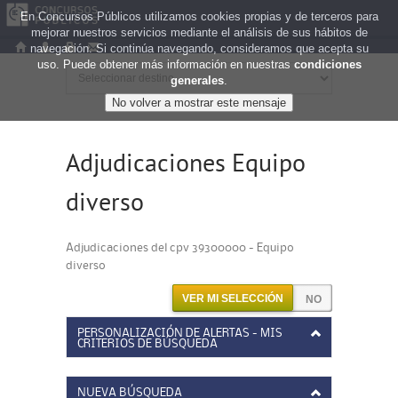
En Concursos Públicos utilizamos cookies propias y de terceros para
mejorar nuestros servicios mediante el análisis de sus hábitos de
navegación. Si continúa navegando, consideramos que acepta su
uso. Puede obtener más información en nuestras
condiciones
generales
.
Adjudicaciones Equipo
diverso
Adjudicaciones del cpv 39300000 - Equipo
diverso
VER MI SELECCIÓN
PERSONALIZACIÓN DE ALERTAS - MIS
CRITERIOS DE BÚSQUEDA
NUEVA BÚSQUEDA