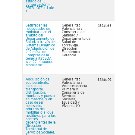
estado de
conservación.-
PRTR LOTE 2: Lote
2
Satisfacer las
Generalitat
35341,68
necesidades de
Valenciana /
mobiliario en el
Conselleria de
ámbito del
Sanidad /
Departamento de
Departamento de
Salud, a través del
Salud de
Sistema Dinámico
Torrevieja.
de Adquisición de
Dirección
la Central de
Económica-
Compras de la
Gerencia
Generalitat SDA
1/21 CC 39100000-
Mobiliario.
Adquisición de
Generalitat
82244,03
equipamiento,
Valenciana /
incluido el
Vicepresidencia
transporte,
Primera y
distribución,
Conselleria de
montaje, y puesta
Servicios
en marcha, y en
Sociales,
caso de ser
Igualdad y
necesario,
Vivienda(*)
retirada del
mobiliario al que
sustituya, para los
centros
dependientes de la
Dirección
Territorial de
Servicios Sociales,