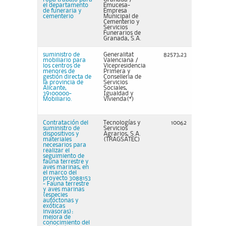
el departamento
Emucesa-
de funeraria y
Empresa
cementerio
Municipal de
Cementerio y
Servicios
Funerarios de
Granada, S.A.
suministro de
Generalitat
82573,23
mobiliario para
Valenciana /
los centros de
Vicepresidencia
menores de
Primera y
gestión directa de
Conselleria de
la provincia de
Servicios
Alicante,
Sociales,
39100000-
Igualdad y
Mobiliario.
Vivienda(*)
Contratación del
Tecnologías y
10062
suministro de
Servicios
dispositivos y
Agrarios, S.A.
materiales
(TRAGSATEC)
necesarios para
realizar el
seguimiento de
fauna terrestre y
aves marinas, en
el marco del
proyecto 3088153
- Fauna terrestre
y aves marinas
(especies
autóctonas y
exóticas
invasoras):
mejora de
conocimiento del