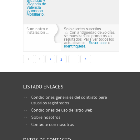
Igualdad y
Vivienda de
València
39100000-
Mobiliario.
Suministro e
Solo clientes suscritos
instalación ...
Con antiguedad de 40 días,
se muestran los primeros 20
resultados. Para ver todos los
actualizados...
Suscribase
o
identifiquese.
<
1
2
3
...
>
LISTADO ENLACES
Condiciones generales del contrato para
usuarios registrados
Condiciones de uso del sitio web
Sobre nosotros
Contacte con nosotros