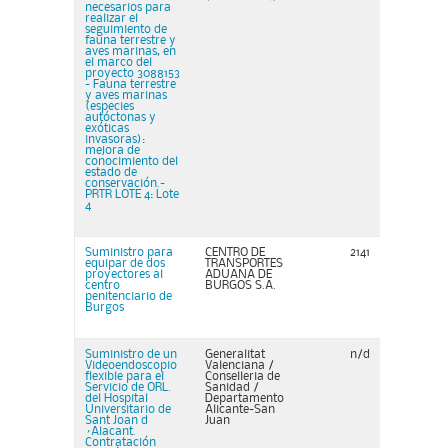
necesarios para
realizar el
seguimiento de
fauna terrestre y
aves marinas, en
el marco del
proyecto 3088153
- Fauna terrestre
y aves marinas
(especies
autóctonas y
exóticas
invasoras):
mejora de
conocimiento del
estado de
conservación.-
PRTR LOTE 4: Lote
4
Suministro para
CENTRO DE
2141
equipar de dos
TRANSPORTES
proyectores al
ADUANA DE
centro
BURGOS S.A.
penitenciario de
Burgos
Suministro de un
Generalitat
n/d
Videoendoscopio
Valenciana /
flexible para el
Conselleria de
Servicio de ORL.
Sanidad /
del Hospital
Departamento
Universitario de
Alicante-San
Sant Joan d
Juan
´Alacant.
Contratación