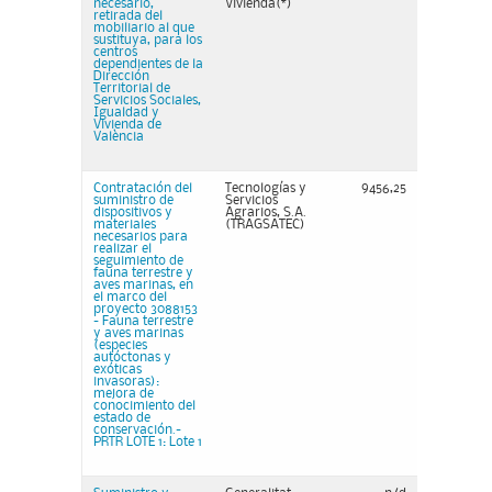
necesario,
Vivienda(*)
retirada del
mobiliario al que
sustituya, para los
centros
dependientes de la
Dirección
Territorial de
Servicios Sociales,
Igualdad y
Vivienda de
València
Contratación del
Tecnologías y
9456,25
suministro de
Servicios
dispositivos y
Agrarios, S.A.
materiales
(TRAGSATEC)
necesarios para
realizar el
seguimiento de
fauna terrestre y
aves marinas, en
el marco del
proyecto 3088153
- Fauna terrestre
y aves marinas
(especies
autóctonas y
exóticas
invasoras):
mejora de
conocimiento del
estado de
conservación.-
PRTR LOTE 1: Lote 1