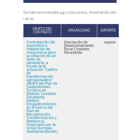
Se han encontrado 443 concursos, mostrando del
1 al 20.
OBJETO DEL
ORGANISMO
IMPORTE
CONTRATO
Contratación del
Asociación de
104000
suministro e
Desenvolvemento
instalación de
Rural Condado
maquinaria para
Paradanta
la dotación de un
taller de
panadería, a
través de la
actuación “Centro
de
transformación
agroganadera”
dentro del Plan de
Sostenibilidad
Turística en
Destino, Condado
Paradanta
Destino
Enogastronómico
en el marco del
Plan de
Recuperación,
Transformación y
Resiliencia,
financiado por la
Unión Europea-
NextGenerationEU