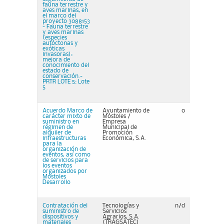
fauna terrestre y
aves marinas, en
el marco del
proyecto 3088153
- Fauna terrestre
y aves marinas
(especies
autóctonas y
exóticas
invasoras):
mejora de
conocimiento del
estado de
conservación.-
PRTR LOTE 5: Lote
5
Acuerdo Marco de
Ayuntamiento de
0
carácter mixto de
Móstoles /
suministro en
Empresa
régimen de
Municipal de
alquiler de
Promoción
infraestructuras
Económica, S.A.
para la
organización de
eventos, así como
de servicios para
los eventos
organizados por
Móstoles
Desarrollo
Contratación del
Tecnologías y
n/d
suministro de
Servicios
dispositivos y
Agrarios, S.A.
materiales
(TRAGSATEC)