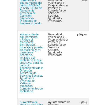
Suministro y
Generalitat
n/d
equipamiento del
Valenciana /
centro RAGNNA
Vicepresidencia
PLANA BAIXA de
Primera y
Nules, en la
Conselleria de
provincia de
Servicios
Castellón
Sociales,
39800000-
Igualdad y
Productos de
Vivienda(*)
limpieza y pulido.
Adquisición de
Generalitat
8996,01
equipamiento,
Valenciana /
incluido el
Vicepresidencia
transporte,
Primera y
distribución,
Conselleria de
montaje, y puesta
Servicios
en marcha, y en
Sociales,
caso de ser
Igualdad y
necesario,
Vivienda(*)
retirada del
mobiliario al que
sustituya, para los
centros
dependientes de la
Dirección
Territorial de
Servicios Sociales,
Igualdad y
Vivienda de
València
39200000-
Complementos de
mobiliario.
Suministro de
Ayuntamiento de
1425,4
ropa trabajo para
Granada /