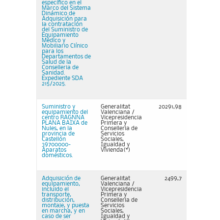
específico en el
Marco del Sistema
Dinámico de
Adquisición para
la contratación
del Suministro de
Equipamiento
Médico y
Mobiliario Clínico
para los
Departamentos de
Salud de la
Conselleria de
Sanidad.
Expediente SDA
215/2025.
Suministro y
Generalitat
20291,98
equipamiento del
Valenciana /
centro RAGNNA
Vicepresidencia
PLANA BAIXA de
Primera y
Nules, en la
Conselleria de
provincia de
Servicios
Castellón
Sociales,
39700000-
Igualdad y
Aparatos
Vivienda(*)
domésticos.
Adquisición de
Generalitat
2499,7
equipamiento,
Valenciana /
incluido el
Vicepresidencia
transporte,
Primera y
distribución,
Conselleria de
montaje, y puesta
Servicios
en marcha, y en
Sociales,
caso de ser
Igualdad y