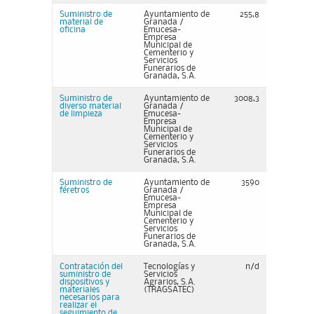
Suministro de
Ayuntamiento de
255,8
material de
Granada /
oficina
Emucesa-
Empresa
Municipal de
Cementerio y
Servicios
Funerarios de
Granada, S.A.
Suministro de
Ayuntamiento de
3008,3
diverso material
Granada /
de limpieza
Emucesa-
Empresa
Municipal de
Cementerio y
Servicios
Funerarios de
Granada, S.A.
Suministro de
Ayuntamiento de
3590
féretros
Granada /
Emucesa-
Empresa
Municipal de
Cementerio y
Servicios
Funerarios de
Granada, S.A.
Contratación del
Tecnologías y
n/d
suministro de
Servicios
dispositivos y
Agrarios, S.A.
materiales
(TRAGSATEC)
necesarios para
realizar el
seguimiento de