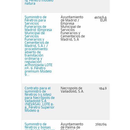
14. Féretro modelo
natura
Suministro de
Ayuntamiento
46569,6
Féretros para
de Madrid /
EUR
Servicios
Empresa
Funerarios de
Municipal de
Madrid (Empresa
Servicios
Municipal de
Funerarios y
Servicios
Cementerios de
Funerarios y
Madrid, S.A
Cementerios de
Madrid, S.A.) /
procedimiento
abierto de
tramitación
ordinaria y
regulación
armonizada LOTE
nº: 9: Féretro
premium Modelo
9...
Contrato para el
Necropolis de
184,9
suministro de
Valladolid, S.A.
féretros (13 lotes)
para Necrópolis de
Valladolid S.A
(NEVASA). LOTE 8:
8_Féretro Superior
Modelo 8
Suministro de
Ayuntamiento
398296
féretros y bolsas
de Palma de