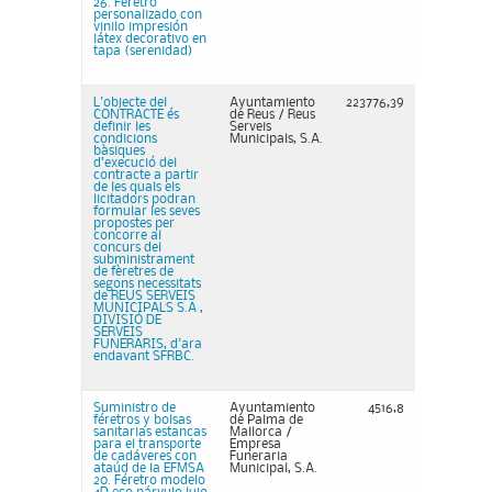
26. Féretro
personalizado con
vinilo impresión
látex decorativo en
tapa (serenidad)
L'objecte del
Ayuntamiento
223776,39
CONTRACTE és
de Reus / Reus
definir les
Serveis
condicions
Municipals, S.A.
bàsiques
d’execució del
contracte a partir
de les quals els
licitadors podran
formular les seves
propostes per
concorre al
concurs del
subministrament
de fèretres de
segons necessitats
de REUS SERVEIS
MUNICIPALS S.A ,
DIVISIÓ DE
SERVEIS
FUNERARIS, d'ara
endavant SFRBC.
Suministro de
Ayuntamiento
4516,8
féretros y bolsas
de Palma de
sanitarias estancas
Mallorca /
para el transporte
Empresa
de cadáveres con
Funeraria
ataúd de la EFMSA
Municipal, S.A.
20. Féretro modelo