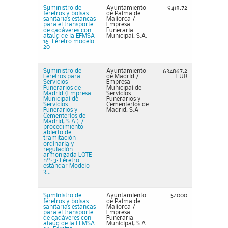
Suministro de
Ayuntamiento
9418,72
féretros y bolsas
de Palma de
sanitarias estancas
Mallorca /
para el transporte
Empresa
de cadáveres con
Funeraria
ataúd de la EFMSA
Municipal, S.A.
16. Féretro modelo
20
Suministro de
Ayuntamiento
634867,2
Féretros para
de Madrid /
EUR
Servicios
Empresa
Funerarios de
Municipal de
Madrid (Empresa
Servicios
Municipal de
Funerarios y
Servicios
Cementerios de
Funerarios y
Madrid, S.A
Cementerios de
Madrid, S.A.) /
procedimiento
abierto de
tramitación
ordinaria y
regulación
armonizada LOTE
nº: 3: Féretro
estándar Modelo
3...
Suministro de
Ayuntamiento
54000
féretros y bolsas
de Palma de
sanitarias estancas
Mallorca /
para el transporte
Empresa
de cadáveres con
Funeraria
ataúd de la EFMSA
Municipal, S.A.