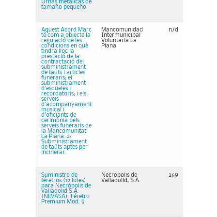
Urnas metálicas de
tamaño pequeño
Aquest Acord Marc
Mancomunidad
n/d
té com a objecte la
Intermunicipal
regulació de les
Voluntaria La
condicions en què
Plana
tindrà lloc la
prestació de la
contractació del
subministrament
de taüts i articles
funeraris; el
subministrament
d'esqueles i
recordatoris; i els
serveis
d'acompanyament
musical i
d'oficiants de
cerimònia pels
serveis funeraris de
la Mancomunitat
La Plana. 2:
Subministrament
de taüts aptes per
incinerar.
Suministro de
Necropolis de
269
féretros (12 lotes)
Valladolid, S.A.
para Necrópolis de
Valladolid S.A.
(NEVASA). Féretro
Premium Mod. 9