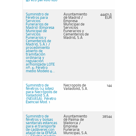
4D eco párvulo lujo
Suministro de
Ayuntamiento
44401,5
Féretros para
de Madrid /
EUR
Servicios
Empresa
Funerarios de
Municipal de
Madrid (Empresa
Servicios
Municipal de
Funerarios y
Servicios
Cementerios de
Funerarios y
Madrid, S.A
Cementerios de
Madrid, S.A.) /
procedimiento
abierto de
tramitación
ordinaria y
regulación
armonizada LOTE
nº: 6: Féretro
medio Modelo 6...
Suministro de
Necropolis de
144
féretros (12 lotes)
Valladolid, S.A.
para Necrópolis de
Valladolid S.A.
(NEVASA). Féretro
Esencial Mod. 1
Suministro de
Ayuntamiento
38544
féretros y bolsas
de Palma de
sanitarias estancas
Mallorca /
para el transporte
Empresa
de cadáveres con
Funeraria
ataúd de la EFMSA
Municipal, S.A.