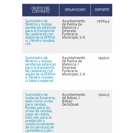
OBJETO DEL
ORGANISMO
IMPORTE
CONTRATO
Suministro de
Ayuntamiento
29994,4
féretros y bolsas
de Palma de
sanitarias estancas
Mallorca /
para el transporte
Empresa
de cadáveres con
Funeraria
ataúd de la EFMSA
Municipal, S.A.
12. Féretro modelo
17A
Suministro de
Ayuntamiento
184920
féretros y bolsas
de Palma de
sanitarias estancas
Mallorca /
para el transporte
Empresa
de cadáveres con
Funeraria
ataúd de la EFMSA
Municipal, S.A.
5. Féretro modelo
12 básico especial
Suministro de
Ayuntamiento
15001,5
material funerario,
de Bilbao /
tales como urnas
Bilbao
para cenizas,
Zerbitzuak
fundas para las
urnas de cenizas,
cajas de restos,
todo ello para la
prestación y
condicionamiento
de los servicios de
cementerio Lote 1.