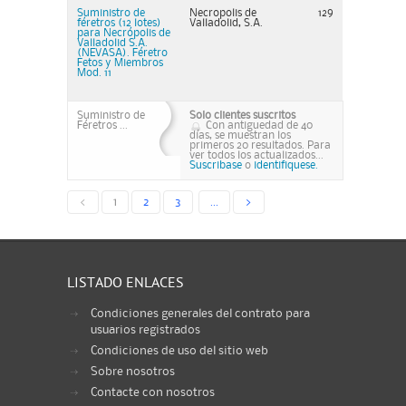
Suministro de
Necropolis de
129
féretros (12 lotes)
Valladolid, S.A.
para Necrópolis de
Valladolid S.A.
(NEVASA). Féretro
Fetos y Miembros
Mod. 11
Suministro de
Solo clientes suscritos
Féretros ...
Con antiguedad de 40
días, se muestran los
primeros 20 resultados. Para
ver todos los actualizados...
Suscribase
o
identifiquese.
<
1
2
3
...
>
LISTADO ENLACES
Condiciones generales del contrato para
usuarios registrados
Condiciones de uso del sitio web
Sobre nosotros
Contacte con nosotros