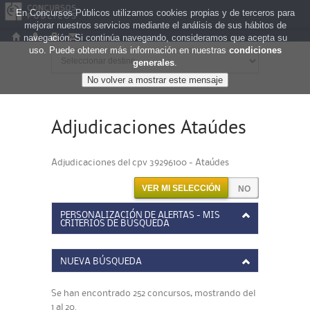
En Concursos Públicos utilizamos cookies propias y de terceros para
mejorar nuestros servicios mediante el análisis de sus hábitos de
navegación. Si continúa navegando, consideramos que acepta su
uso. Puede obtener más información en nuestras
condiciones
generales
.
Adjudicaciones Ataúdes
Adjudicaciones del cpv 39296100 - Ataúdes
VER MI SELECCIÓN
PERSONALIZACIÓN DE ALERTAS - MIS
CRITERIOS DE BÚSQUEDA
NUEVA BÚSQUEDA
Se han encontrado 252 concursos, mostrando del
1 al 20.