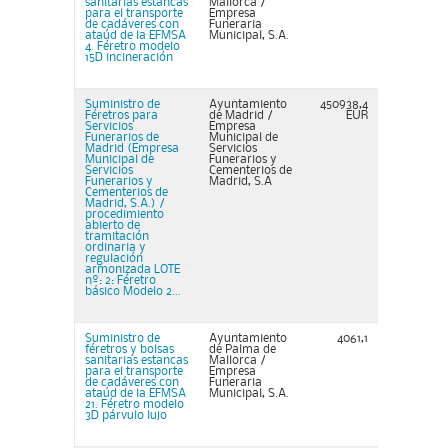
sanitarias estancas
Mallorca /
para el transporte
Empresa
de cadáveres con
Funeraria
ataúd de la EFMSA
Municipal, S.A.
4. Féretro modelo
15D incineración
Suministro de
Ayuntamiento
450938,4
Féretros para
de Madrid /
EUR
Servicios
Empresa
Funerarios de
Municipal de
Madrid (Empresa
Servicios
Municipal de
Funerarios y
Servicios
Cementerios de
Funerarios y
Madrid, S.A
Cementerios de
Madrid, S.A.) /
procedimiento
abierto de
tramitación
ordinaria y
regulación
armonizada LOTE
nº: 2: Féretro
básico Modelo 2...
Suministro de
Ayuntamiento
4061,1
féretros y bolsas
de Palma de
sanitarias estancas
Mallorca /
para el transporte
Empresa
de cadáveres con
Funeraria
ataúd de la EFMSA
Municipal, S.A.
21. Féretro modelo
3D párvulo lujo