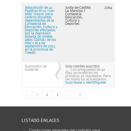
Adquisición de 42
Junta de Castilla
2394
Pupitres M.03 (con
La Mancha /
silla) (haya) para
Consejería
centros docentes
Educación,
dependientes de la
Cultura y
Consejería de
Deportes
Educación, Cultura y
Deportes afectados
por la depresión
aislada de niveles
altos (DANA) de los
días 2 al 4 de
septiembre de 2023
en la provincia de
Toledo.
Suministro de
Solo clientes suscritos
material ...
Con antiguedad de 40
días, se muestran los
primeros 20 resultados. Para
ver todos los actualizados...
Suscribase
o
identifiquese.
<
1
2
3
...
>
LISTADO ENLACES
Condiciones generales del contrato para