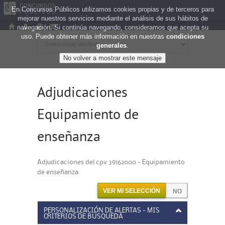
En Concursos Públicos utilizamos cookies propias y de terceros para
mejorar nuestros servicios mediante el análisis de sus hábitos de
navegación. Si continúa navegando, consideramos que acepta su
uso. Puede obtener más información en nuestras
condiciones
generales
.
Adjudicaciones
Equipamiento de
enseñanza
Adjudicaciones del cpv 39162000 - Equipamiento
de enseñanza
VER MI SELECCIÓN
PERSONALIZACIÓN DE ALERTAS - MIS
CRITERIOS DE BÚSQUEDA