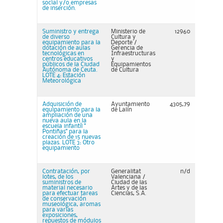
social y/o empresas
de inserción.
Suministro y entrega
Ministerio de
12960
de diverso
Cultura y
equipamiento para la
Deporte /
dotación de aulas
Gerencia de
tecnológicas en
Infraestructuras
centros educativos
y
públicos de la Ciudad
Equipamientos
Autónoma de Ceuta.
de Cultura
LOTE 4: Estación
Meteorológica
Adquisición de
Ayuntamiento
4305,79
equipamiento para la
de Lalín
ampliación de una
nueva aula en la
escuela infantíl "
Pontiñas" para la
creación de 15 nuevas
plazas. LOTE 3: Otro
equipamiento
Contratación, por
Generalitat
n/d
lotes, de los
Valenciana /
suministros de
Ciudad de las
material necesario
Artes y de las
para efectuar tareas
Ciencias, S.A.
de conservación
museológica, aromas
para varias
exposiciones,
repuestos de módulos