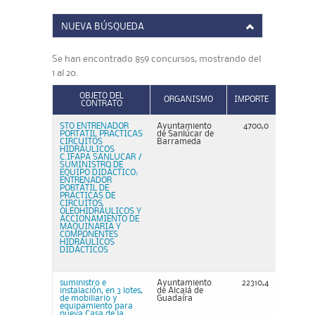
NUEVA BÚSQUEDA
Se han encontrado 859 concursos, mostrando del
1 al 20.
OBJETO DEL
ORGANISMO
IMPORTE
CONTRATO
STO ENTRENADOR
Ayuntamiento
4700,0
PORTATIL PRACTICAS
de Sanlúcar de
CIRCUITOS
Barrameda
HIDRÁULICOS
C.IFAPA SANLUCAR /
SUMINISTRO DE
EQUIPO DIDÁCTICO:
ENTRENADOR
PORTÁTIL DE
PRÁCTICAS DE
CIRCUITOS
OLEOHIDRÁULICOS Y
ACCIONAMIENTO DE
MAQUINARIA Y
COMPONENTES
HIDRÁULICOS
DIDÁCTICOS
suministro e
Ayuntamiento
22310,4
instalación, en 3 lotes,
de Alcalá de
de mobiliario y
Guadaíra
equipamiento para
nueva Casa de la