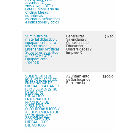
Juventud (C-
2024/076) LOTE 2:
Lote II. Mobiliario de
oficina: Mesas,
estanterías,
escenario, señaléticas
e indicadores y otros
Suministro de
Generalitat
31420
material didáctico y
Valenciana /
equipamiento para
Conselleria de
los centros de
Educación,
Enseñanzas Artísticas
Universidades y
Superiores adscritos
Empleo(*)
al ISEACV LOTE 7:
Equipamiento
(hornos)
SUMINISTRO DE
Ayuntamiento
5800,0
EQUIPO DIDÁCTICO:
de Sanlúcar de
ENTRENADOR DE
Barrameda
HIDRAÚLICA BANCO
FIJO / SUMINISTRO
DE EQUIPO
DIDÁCTICO:
ENTRENADOR DE
PRÁCTICAS DE
CIRCUITOS
OLEOHIDRÁULICOS Y
ACCIONAMIENTO DE
MAQUINARIA Y
COMPONENTES
HIDRÁULICOS
DIDÁCTICOS