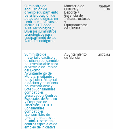
Suministro de
Ministerio de
156860
adquisición de
Cultura y
EUR
diverso equipamiento
Deporte /
para la dotación de
Gerencia de
aulas tecnológicas en
Infraestructuras
centros educativos de
y
Melilla. LOT-0004:
Equipamientos
Aula Tecnológica /
de Cultura
Diversos suministros
tecnológicos para
equipamiento de las
Aulas Tecnológicas.
Suministro de
Ayuntamiento
2072,64
material dicáctico y
de Murcia
de oficina consumible
no inventariable para
el Servicio de Empleo
del Excmo.
Ayuntamiento de
Murcia, mediante 2
lotes. Lote 1: Material
didáctico y de oficina
no inventariable y
Lote 2: Consumibles
compatibles
(reservado a Centros
Especiales de Empleo
y Empresas de
Inserción). LOTE 2:
Consumibles
compatibles
(consumibles de
tóner y unidades de
fusión), reservado a
centros especiales de
empleo de iniciativa