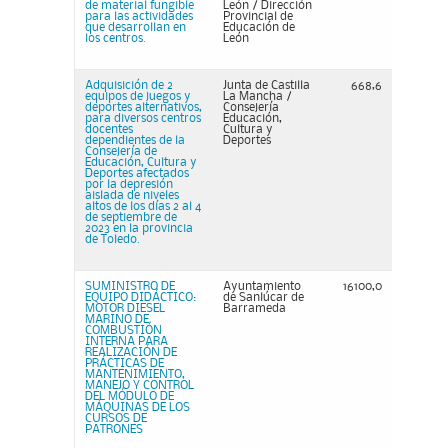
de material fungible
León / Dirección
para las actividades
Provincial de
que desarrollan en
Educación de
los centros.
León
Adquisición de 2
Junta de Castilla
668,6
equipos de juegos y
La Mancha /
deportes alternativos,
Consejería
para diversos centros
Educación,
docentes
Cultura y
dependientes de la
Deportes
Consejería de
Educación, Cultura y
Deportes afectados
por la depresión
aislada de niveles
altos de los días 2 al 4
de septiembre de
2023 en la provincia
de Toledo.
SUMINISTRO DE
Ayuntamiento
16100,0
EQUIPO DIDÁCTICO:
de Sanlúcar de
MOTOR DIESEL
Barrameda
MARINO DE
COMBUSTIÓN
INTERNA PARA
REALIZACIÓN DE
PRÁCTICAS DE
MANTENIMIENTO,
MANEJO Y CONTROL
DEL MÓDULO DE
MÁQUINAS DE LOS
CURSOS DE
PATRONES