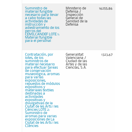
Suministro de
Ministerio de
16255,86
material fungible
Defensa /
necesario para llevar
Inspección
a cabo todas las
General de
actividades de
Sanidad de la
instrucción y
Defensa
adiestramiento de los
perros del
CEMILCANDEF LOTE 1:
Material fungible
para el personal
Contratación, por
Generalitat
1323,67
lotes, de los
Valenciana /
suministros de
Ciudad de las
material necesario
Artes y de las
para efectuar tareas
Ciencias, S.A.
de conservación
museológica, aromas
para varias
exposiciones,
repuestos de módulos
expositivos y
materiales textiles
destinadas a
actividades
expositivas y
divulgativas de la
Ciutat de les Arts i les
Ciències LOTE 2:
Suministro de
aromas para varias
exposiciones de La
Ciutat de les Arts i les
CIències