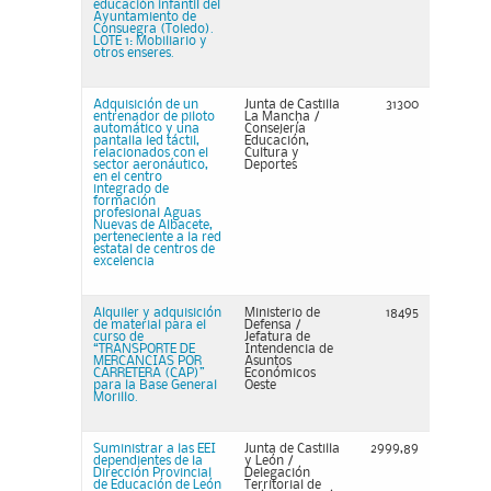
educación infantil del
Ayuntamiento de
Consuegra (Toledo).
LOTE 1: Mobiliario y
otros enseres.
Adquisición de un
Junta de Castilla
31300
entrenador de piloto
La Mancha /
automático y una
Consejería
pantalla led táctil,
Educación,
relacionados con el
Cultura y
sector aeronáutico,
Deportes
en el centro
integrado de
formación
profesional Aguas
Nuevas de Albacete,
perteneciente a la red
estatal de centros de
excelencia
Alquiler y adquisición
Ministerio de
18495
de material para el
Defensa /
curso de
Jefatura de
“TRANSPORTE DE
Intendencia de
MERCANCIAS POR
Asuntos
CARRETERA (CAP)”
Económicos
para la Base General
Oeste
Morillo.
Suministrar a las EEI
Junta de Castilla
2999,89
dependientes de la
y León /
Dirección Provincial
Delegación
de Educación de León
Territorial de