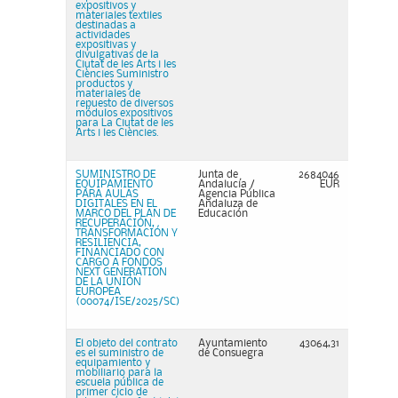
expositivos y
materiales textiles
destinadas a
actividades
expositivas y
divulgativas de la
Ciutat de les Arts i les
Ciències Suministro
productos y
materiales de
repuesto de diversos
módulos expositivos
para La Ciutat de les
Arts i les Ciències.
SUMINISTRO DE
Junta de
2684046
EQUIPAMIENTO
Andalucía /
EUR
PARA AULAS
Agencia Pública
DIGITALES EN EL
Andaluza de
MARCO DEL PLAN DE
Educación
RECUPERACIÓN,
TRANSFORMACIÓN Y
RESILIENCIA,
FINANCIADO CON
CARGO A FONDOS
NEXT GENERATION
DE LA UNIÓN
EUROPEA
(00074/ISE/2025/SC)
El objeto del contrato
Ayuntamiento
43064,31
es el suministro de
de Consuegra
equipamiento y
mobiliario para la
escuela pública de
primer ciclo de