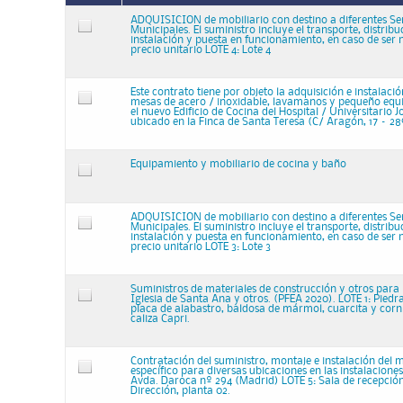
ADQUISICION de mobiliario con destino a diferentes Ser
Municipales. El suministro incluye el transporte, distrib
instalación y puesta en funcionamiento, en caso de ser 
precio unitario LOTE 4: Lote 4
Este contrato tiene por objeto la adquisición e instalació
mesas de acero / inoxidable, lavamanos y pequeño eq
el nuevo Edificio de Cocina del Hospital / Universitario 
ubicado en la Finca de Santa Teresa (C/ Aragón, 17 – 28
Equipamiento y mobiliario de cocina y baño
ADQUISICION de mobiliario con destino a diferentes Ser
Municipales. El suministro incluye el transporte, distrib
instalación y puesta en funcionamiento, en caso de ser 
precio unitario LOTE 3: Lote 3
Suministros de materiales de construcción y otros para r
Iglesia de Santa Ana y otros. (PFEA 2020). LOTE 1: Piedr
placa de alabastro, baldosa de mármol, cuarcita y corn
caliza Capri.
Contratación del suministro, montaje e instalación del m
específico para diversas ubicaciones en las instalacion
Avda. Daroca nº 294 (Madrid) LOTE 5: Sala de recepción
Dirección, planta 02.