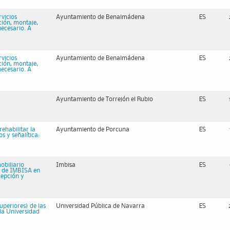
vicios
Ayuntamiento de Benalmádena
ES
ución, montaje,
necesario. A
vicios
Ayuntamiento de Benalmádena
ES
ución, montaje,
necesario. A
Ayuntamiento de Torrejón el Rubio
ES
ehabilitar la
Ayuntamiento de Porcuna
ES
s y señalítica:
obiliario
Imbisa
ES
es de IMBISA en
cepción y
uperiores) de las
Universidad Pública de Navarra
ES
 la Universidad