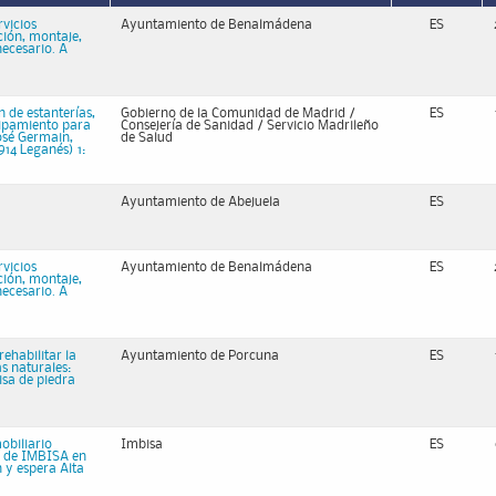
vicios
Ayuntamiento de Benalmádena
ES
ución, montaje,
necesario. A
n de estanterías,
Gobierno de la Comunidad de Madrid /
ES
uipamiento para
Consejería de Sanidad / Servicio Madrileño
José Germain,
de Salud
914 Leganés) 1:
Ayuntamiento de Abejuela
ES
vicios
Ayuntamiento de Benalmádena
ES
ución, montaje,
necesario. A
ehabilitar la
Ayuntamiento de Porcuna
ES
as naturales:
isa de piedra
obiliario
Imbisa
ES
es de IMBISA en
 y espera Alta