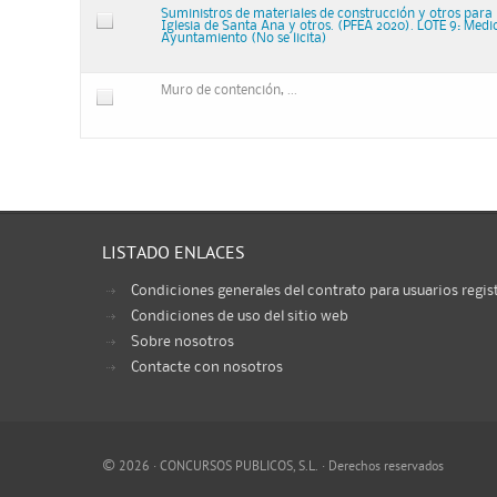
Suministros de materiales de construcción y otros para r
Iglesia de Santa Ana y otros. (PFEA 2020). LOTE 9: Medi
Ayuntamiento (No se licita)
Muro de contención, ...
LISTADO ENLACES
Condiciones generales del contrato para usuarios regis
Condiciones de uso del sitio web
Sobre nosotros
Contacte con nosotros
©
2026 · CONCURSOS PUBLICOS, S.L. · Derechos reservados