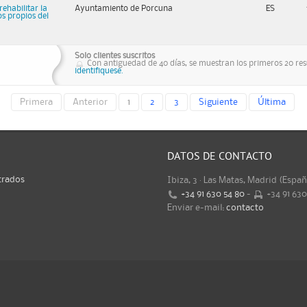
ehabilitar la
Ayuntamiento de Porcuna
ES
os propios del
Solo clientes suscritos
Con antiguedad de 40 días, se muestran los primeros 20 resu
identifiquese.
Primera
Anterior
1
2
3
Siguiente
Última
DATOS DE CONTACTO
trados
Ibiza, 3 · Las Matas, Madrid (Espa
+34 91 630 54 80
-
+34 91 63
Enviar e-mail:
contacto