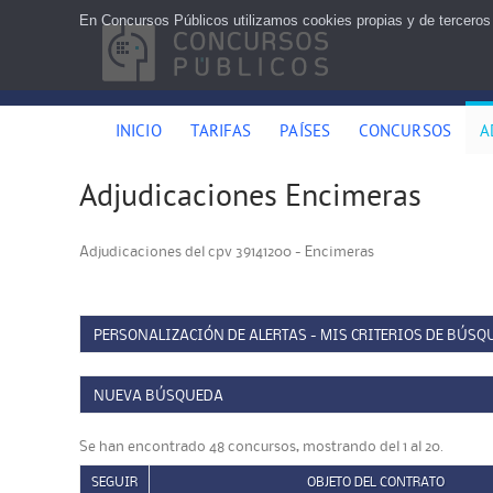
En Concursos Públicos utilizamos cookies propias y de terceros
INICIO
TARIFAS
PAÍSES
CONCURSOS
A
Adjudicaciones Encimeras
Adjudicaciones del cpv 39141200 - Encimeras
PERSONALIZACIÓN DE ALERTAS - MIS CRITERIOS DE BÚSQ
NUEVA BÚSQUEDA
Se han encontrado 48 concursos, mostrando del 1 al 20.
SEGUIR
OBJETO DEL CONTRATO