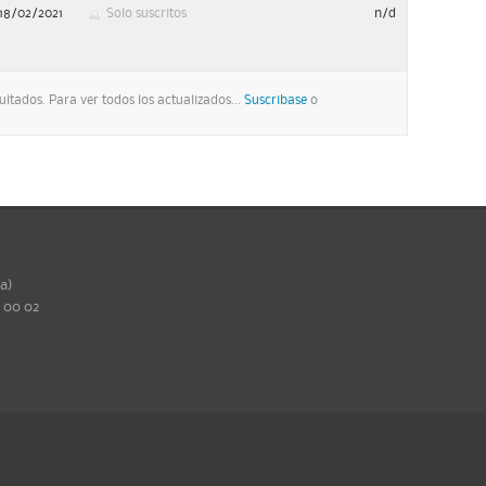
18/02/2021
Solo suscritos
n/d
ltados. Para ver todos los actualizados...
Suscribase
o
ña)
0 00 02