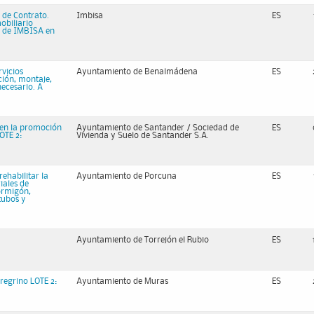
 de Contrato.
Imbisa
ES
obiliario
es de IMBISA en
vicios
Ayuntamiento de Benalmádena
ES
ución, montaje,
necesario. A
 en la promoción
Ayuntamiento de Santander / Sociedad de
ES
OTE 2:
Vivienda y Suelo de Santander S.A.
ehabilitar la
Ayuntamiento de Porcuna
ES
iales de
ormigón,
 tubos y
Ayuntamiento de Torrejón el Rubio
ES
regrino LOTE 2:
Ayuntamiento de Muras
ES