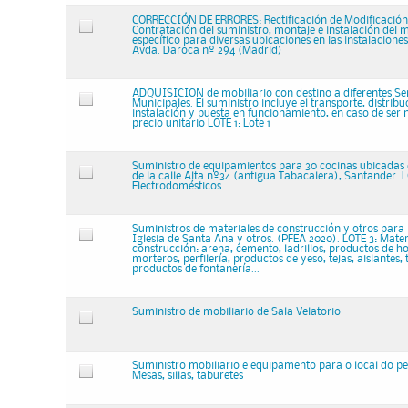
CORRECCIÓN DE ERRORES: Rectificación de Modificación
Contratación del suministro, montaje e instalación del m
específico para diversas ubicaciones en las instalacion
Avda. Daroca nº 294 (Madrid)
ADQUISICION de mobiliario con destino a diferentes Ser
Municipales. El suministro incluye el transporte, distrib
instalación y puesta en funcionamiento, en caso de ser 
precio unitario LOTE 1: Lote 1
Suministro de equipamientos para 30 cocinas ubicadas
de la calle Alta nº34 (antigua Tabacalera), Santander. L
Electrodomésticos
Suministros de materiales de construcción y otros para r
Iglesia de Santa Ana y otros. (PFEA 2020). LOTE 3: Mater
construcción: arena, cemento, ladrillos, productos de h
morteros, perfilería, productos de yeso, tejas, aislantes,
productos de fontanería...
Suministro de mobiliario de Sala Velatorio
Suministro mobiliario e equipamento para o local do pe
Mesas, sillas, taburetes