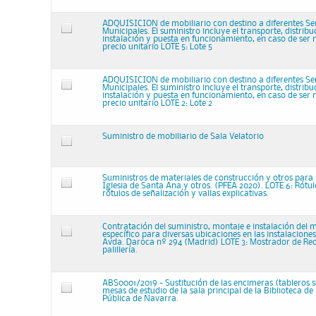
ADQUISICION de mobiliario con destino a diferentes Ser
Municipales. El suministro incluye el transporte, distrib
instalación y puesta en funcionamiento, en caso de ser 
precio unitario LOTE 5: Lote 5
ADQUISICION de mobiliario con destino a diferentes Ser
Municipales. El suministro incluye el transporte, distrib
instalación y puesta en funcionamiento, en caso de ser 
precio unitario LOTE 2: Lote 2
Suministro de mobiliario de Sala Velatorio
Suministros de materiales de construcción y otros para r
Iglesia de Santa Ana y otros. (PFEA 2020). LOTE 6: Rótulo
rótulos de señalización y vallas explicativas.
Contratación del suministro, montaje e instalación del m
específico para diversas ubicaciones en las instalacion
Avda. Daroca nº 294 (Madrid) LOTE 3: Mostrador de Re
palillería.
ABS0001/2019 - Sustitución de las encimeras (tableros s
mesas de estudio de la sala principal de la Biblioteca de
Pública de Navarra.