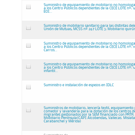
Suministro de equipamiento de mobiliario no homologa
a los Centro Públicos dependientes de la CECE LOTE nº: 16
EOI...
Suministro de mobiliario sanitario para las distintas de
Unión de Mutuas, MCSS nº 267 LOTE 3: Mobiliario quirú
Suministro de equipamiento de mobiliario no homologa
a los Centro Públicos dependientes de la CECE LOTE nº: 1
Carros...
Suministro de equipamiento de mobiliario no homologa
a los Centro Públicos dependientes de la CECE LOTE nº: 1
infantil...
Suministro e instalación de espejos en IDLC
Suministros de mobiliario, lencería textil, equipamiento
comedor y lavandería para la dotación de los centros d
migrantes gestionados por la SEM financiado con PRTR. L
Mobiliario Península(CAPI Alcobendas, Vallecas. Mislata
Carabanchel y Mérida)