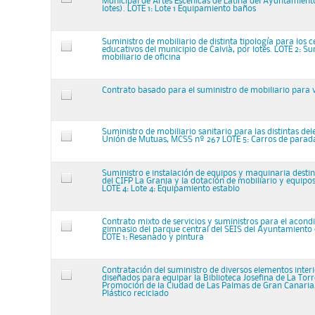
Municipal de Artes Escénicas de Latina del Ayuntamient
lotes). LOTE 1: Lote 1 Equipamiento baños
Suministro de mobiliario de distinta tipología para los c
educativos del municipio de Calvià, por lotes. LOTE 2: Su
mobiliario de oficina
Contrato basado para el suministro de mobiliario para 
Suministro de mobiliario sanitario para las distintas de
Unión de Mutuas, MCSS nº 267 LOTE 5: Carros de parad
Suministro e instalación de equipos y maquinaria destin
del CIFP La Granja y la dotación de mobiliario y equipo
LOTE 4: Lote 4: Equipamiento establo
Contrato mixto de servicios y suministros para el acond
gimnasio del parque central del SEIS del Ayuntamiento
LOTE 1: Resanado y pintura
Contratación del suministro de diversos elementos interi
diseñados para equipar la Biblioteca Josefina de La Tor
Promoción de la Ciudad de Las Palmas de Gran Canaria, 
Plástico reciclado