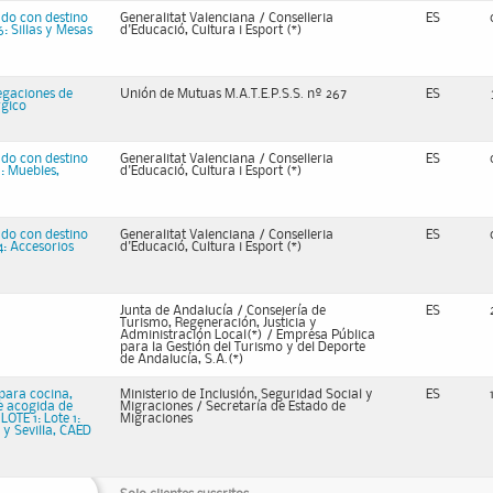
do con destino
Generalitat Valenciana / Conselleria
ES
: Sillas y Mesas
d'Educació, Cultura i Esport (*)
legaciones de
Unión de Mutuas M.A.T.E.P.S.S. nº 267
ES
rgico
do con destino
Generalitat Valenciana / Conselleria
ES
1: Muebles,
d'Educació, Cultura i Esport (*)
do con destino
Generalitat Valenciana / Conselleria
ES
4: Accesorios
d'Educació, Cultura i Esport (*)
Junta de Andalucía / Consejería de
ES
Turismo, Regeneración, Justicia y
Administración Local(*) / Empresa Pública
para la Gestión del Turismo y del Deporte
de Andalucía, S.A.(*)
 para cocina,
Ministerio de Inclusión, Seguridad Social y
ES
e acogida de
Migraciones / Secretaría de Estado de
OTE 1: Lote 1:
Migraciones
 y Sevilla, CAED