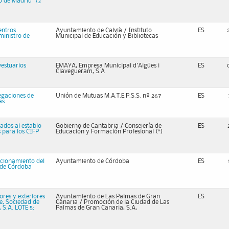
o de Madrid” (3
entros
Ayuntamiento de Calvià / Instituto
ES
ministro de
Municipal de Educación y Bibliotecas
vestuarios
EMAYA, Empresa Municipal d'Aigües i
ES
Clavegueram, S.A
legaciones de
Unión de Mutuas M.A.T.E.P.S.S. nº 267
ES
as
ados al establo
Gobierno de Cantabria / Consejería de
ES
s para los CIFP
Educación y Formación Profesional (*)
icionamiento del
Ayuntamiento de Córdoba
ES
 de Córdoba
ores y exteriores
Ayuntamiento de Las Palmas de Gran
ES
re, Sociedad de
Canaria / Promoción de la Ciudad de Las
S.A. LOTE 5:
Palmas de Gran Canaria, S.A,