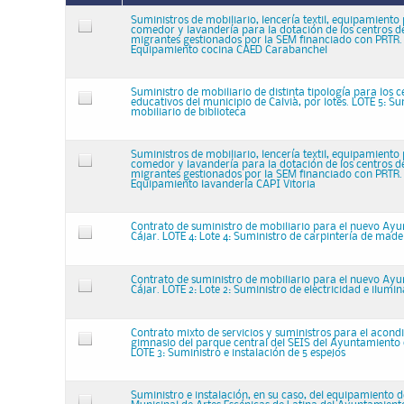
Suministros de mobiliario, lencería textil, equipamiento
comedor y lavandería para la dotación de los centros d
migrantes gestionados por la SEM financiado con PRTR. 
Equipamiento cocina CAED Carabanchel
Suministro de mobiliario de distinta tipología para los c
educativos del municipio de Calvià, por lotes. LOTE 5: Su
mobiliario de biblioteca
Suministros de mobiliario, lencería textil, equipamiento
comedor y lavandería para la dotación de los centros d
migrantes gestionados por la SEM financiado con PRTR. L
Equipamiento lavandería CAPI Vitoria
Contrato de suministro de mobiliario para el nuevo Ay
Cájar. LOTE 4: Lote 4: Suministro de carpintería de mad
Contrato de suministro de mobiliario para el nuevo Ay
Cájar. LOTE 2: Lote 2: Suministro de electricidad e ilumin
Contrato mixto de servicios y suministros para el acond
gimnasio del parque central del SEIS del Ayuntamiento
LOTE 3: Suministro e instalación de 5 espejos
Suministro e instalación, en su caso, del equipamiento d