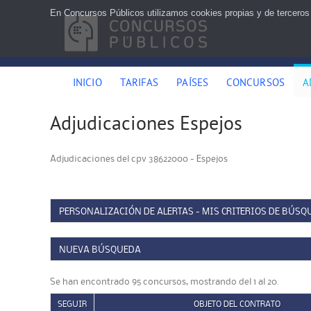
En Concursos Públicos utilizamos cookies propias y de terceros
INICIO
TARIFAS
PAÍSES
CONCURSOS
A
Adjudicaciones Espejos
Adjudicaciones del cpv 38622000 - Espejos
PERSONALIZACIÓN DE ALERTAS - MIS CRITERIOS DE BÚSQ
NUEVA BÚSQUEDA
Se han encontrado 95 concursos, mostrando del 1 al 20.
SEGUIR
OBJETO DEL CONTRATO