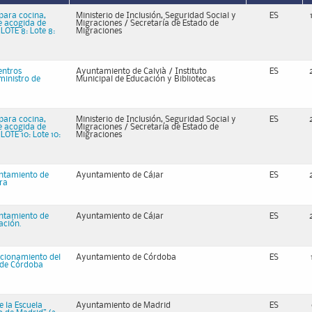
 para cocina,
Ministerio de Inclusión, Seguridad Social y
ES
e acogida de
Migraciones / Secretaría de Estado de
LOTE 8: Lote 8:
Migraciones
entros
Ayuntamiento de Calvià / Instituto
ES
ministro de
Municipal de Educación y Bibliotecas
 para cocina,
Ministerio de Inclusión, Seguridad Social y
ES
e acogida de
Migraciones / Secretaría de Estado de
OTE 10: Lote 10:
Migraciones
untamiento de
Ayuntamiento de Cájar
ES
era
untamiento de
Ayuntamiento de Cájar
ES
ación.
icionamiento del
Ayuntamiento de Córdoba
ES
 de Córdoba
e la Escuela
Ayuntamiento de Madrid
ES