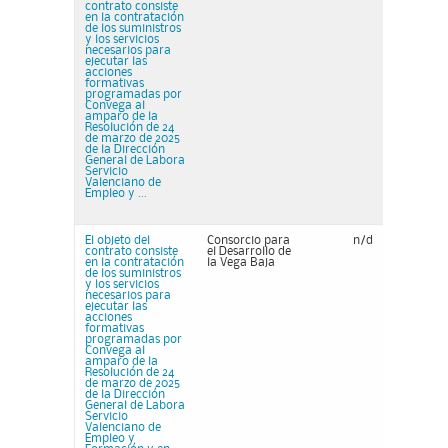
contrato consiste
en la contratación
de los suministros
y los servicios
necesarios para
ejecutar las
acciones
formativas
programadas por
Convega al
amparo de la
Resolución de 24
de marzo de 2025
de la Dirección
General de Labora
Servicio
Valenciano de
Empleo y ...
El objeto del
Consorcio para
n/d
contrato consiste
el Desarrollo de
en la contratación
la Vega Baja
de los suministros
y los servicios
necesarios para
ejecutar las
acciones
formativas
programadas por
Convega al
amparo de la
Resolución de 24
de marzo de 2025
de la Dirección
General de Labora
Servicio
Valenciano de
Empleo y