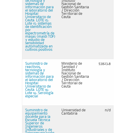
tecnología y
Instituto
sistemas de
Nacional de
información para
Gestión Sanitaria
el laboratorio del
/ Dirección
Hospital
Territorial de
Universitario de
Ceuta
Ceuta. LOTE 15:
Lote 15: sistemas
de identificación
por
espectrometría de
masas (maldi TOF)
y estudio de
sensibilidad
automatizada en
cultivos positivos
Suministro de
Ministerio de
53823,8
reactivos,
Sanidad /
tecnología y
Instituto
sistemas de
Nacional de
información para
Gestión Sanitaria
el laboratorio del
/ Dirección
Hospital
Territorial de
Universitario de
Ceuta
Ceuta. LOTE 16:
Lote 16: Serología
especial
Suministro de
Universidad de
n/d
equipamiento
Cantabria
docente para la
Escuela Técnica
Superior de
Ingenieros
Industriales y de