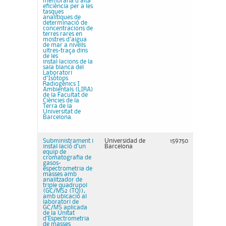
membrana d'alta
eficiència per a les
tasques
analítiques de
determinació de
concentracions de
terres rares en
mostres d'aigua
de mar a nivells
ultres-traça dins
de les
instal·lacions de la
sala blanca del
Laboratori
d’Isòtops
Radiogènics I
Ambientals (LIRA)
de la Facultat de
Ciències de la
Terra de la
Universitat de
Barcelona.
Subministrament i
Universidad de
159750
instal·lació d’un
Barcelona
equip de
cromatografia de
gasos-
espectrometria de
masses amb
analitzador de
triple quadrupol
(GC/MS2 (TQ)),
amb ubicació al
laboratori de
GC/MS aplicada
de la Unitat
d’Espectrometria
de masses