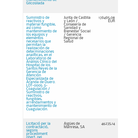
Glicosilada
Suministro de
Junta de Castilla
139495,08
reactivos y
y León /
EUR
material fungible,
Consejería de
así como
Sanidad y
mantenimiento de
Bienestar Social
los equipos y
/ Gerencia
elementos
Regional de
necesarios que
Salud
permitan la
realización de
determinaciones
analíticas, en el
Laboratorio de
Análisis Clínico del
Hospital de los
Santos Reyes de la
Gerencia de
Atención
Especializada de
Aranda de Duero.
LOT-0005: 5-
Coagulación /
Suministro de
reactivos,
fungibles,
arrendamientos y
mantenimiento de
Cuagulación.
Licitació per la
Aigües de
46235,14
contractació,
Manresa, SA
segons
procediment
obert, pel