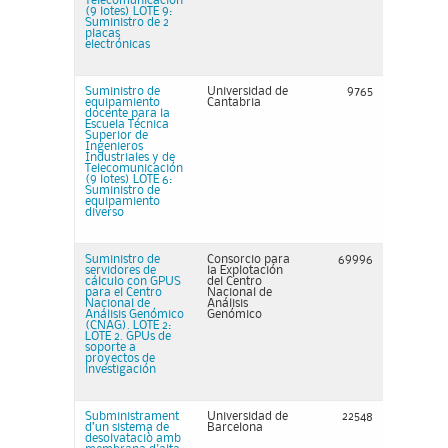
Telecomunicación
(9 lotes) LOTE 9:
Suministro de 2
placas
electrónicas
Suministro de
Universidad de
9765
equipamiento
Cantabria
docente para la
Escuela Técnica
Superior de
Ingenieros
Industriales y de
Telecomunicación
(9 lotes) LOTE 6:
Suministro de
equipamiento
diverso
Suministro de
Consorcio para
69996
servidores de
la Explotación
cálculo con GPUS
del Centro
para el Centro
Nacional de
Nacional de
Análisis
Análisis Genómico
Genómico
(CNAG). LOTE 2:
LOTE 2. GPUs de
soporte a
proyectos de
investigación
Subministrament
Universidad de
22548
d’un sistema de
Barcelona
desolvataciò amb