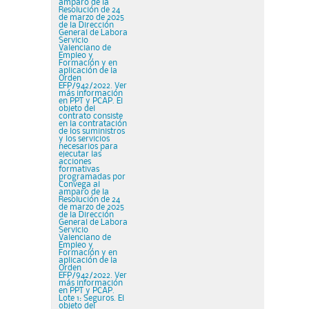
amparo de la
Resolución de 24
de marzo de 2025
de la Dirección
General de Labora
Servicio
Valenciano de
Empleo y
Formación y en
aplicación de la
Orden
EFP/942/2022. Ver
más información
en PPT y PCAP. El
objeto del
contrato consiste
en la contratación
de los suministros
y los servicios
necesarios para
ejecutar las
acciones
formativas
programadas por
Convega al
amparo de la
Resolución de 24
de marzo de 2025
de la Dirección
General de Labora
Servicio
Valenciano de
Empleo y
Formación y en
aplicación de la
Orden
EFP/942/2022. Ver
más información
en PPT y PCAP.
Lote 1: Seguros. El
objeto del