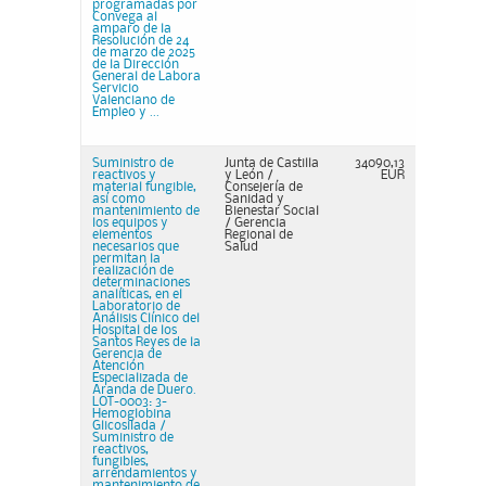
programadas por
Convega al
amparo de la
Resolución de 24
de marzo de 2025
de la Dirección
General de Labora
Servicio
Valenciano de
Empleo y ...
Suministro de
Junta de Castilla
34090,13
reactivos y
y León /
EUR
material fungible,
Consejería de
así como
Sanidad y
mantenimiento de
Bienestar Social
los equipos y
/ Gerencia
elementos
Regional de
necesarios que
Salud
permitan la
realización de
determinaciones
analíticas, en el
Laboratorio de
Análisis Clínico del
Hospital de los
Santos Reyes de la
Gerencia de
Atención
Especializada de
Aranda de Duero.
LOT-0003: 3-
Hemoglobina
Glicosilada /
Suministro de
reactivos,
fungibles,
arrendamientos y
mantenimiento de