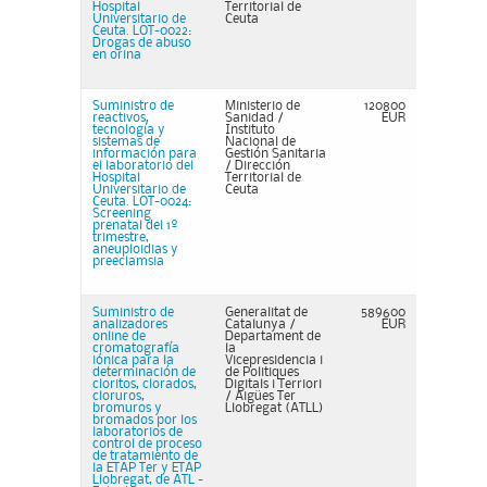
Hospital
Territorial de
Universitario de
Ceuta
Ceuta. LOT-0022:
Drogas de abuso
en orina
Suministro de
Ministerio de
120800
reactivos,
Sanidad /
EUR
tecnología y
Instituto
sistemas de
Nacional de
información para
Gestión Sanitaria
el laboratorio del
/ Dirección
Hospital
Territorial de
Universitario de
Ceuta
Ceuta. LOT-0024:
Screening
prenatal del 1º
trimestre,
aneuploidias y
preeclamsia
Suministro de
Generalitat de
589600
analizadores
Catalunya /
EUR
online de
Departament de
cromatografía
la
iónica para la
Vicepresidencia i
determinación de
de Politiques
cloritos, clorados,
Digitals i Terriori
cloruros,
/ Aigües Ter
bromuros y
Llobregat (ATLL)
bromados por los
laboratorios de
control de proceso
de tratamiento de
la ETAP Ter y ETAP
Llobregat, de ATL -