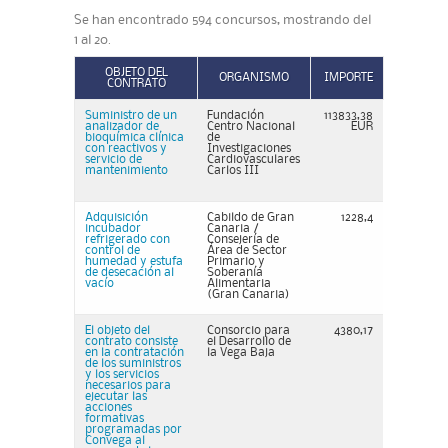
Se han encontrado 594 concursos, mostrando del
1 al 20.
OBJETO DEL
ORGANISMO
IMPORTE
CONTRATO
Suministro de un
Fundación
113833,38
analizador de
Centro Nacional
EUR
bioquímica clínica
de
con reactivos y
Investigaciones
servicio de
Cardiovasculares
mantenimiento
Carlos III
Adquisición
Cabildo de Gran
1228,4
incubador
Canaria /
refrigerado con
Consejería de
control de
Área de Sector
humedad y estufa
Primario y
de desecación al
Soberanía
vacío
Alimentaria
(Gran Canaria)
El objeto del
Consorcio para
4380,17
contrato consiste
el Desarrollo de
en la contratación
la Vega Baja
de los suministros
y los servicios
necesarios para
ejecutar las
acciones
formativas
programadas por
Convega al