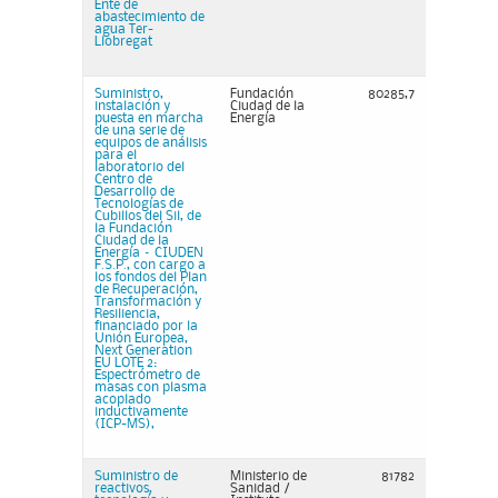
Ente de
abastecimiento de
agua Ter-
Llobregat
Suministro,
Fundación
80285,7
instalación y
Ciudad de la
puesta en marcha
Energía
de una serie de
equipos de análisis
para el
laboratorio del
Centro de
Desarrollo de
Tecnologías de
Cubillos del Sil, de
la Fundación
Ciudad de la
Energía – CIUDEN
F.S.P., con cargo a
los fondos del Plan
de Recuperación,
Transformación y
Resiliencia,
financiado por la
Unión Europea,
Next Generation
EU LOTE 2:
Espectrómetro de
masas con plasma
acoplado
inductivamente
(ICP-MS),
Suministro de
Ministerio de
81782
reactivos,
Sanidad /