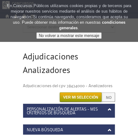
En Concursos Públicos utilizamos cookies propias y de terceros para
mejorar nuestros servicios mediante el análisis de sus hábitos de
navegación. Si continúa navegando, consideramos que acepta su
uso. Puede obtener más información en nuestras
condiciones
generales
.
Adjudicaciones
Analizadores
Adjudicaciones del cpv 38434000 - Analizadores
VER MI SELECCIÓN
PERSONALIZACIÓN DE ALERTAS - MIS
CRITERIOS DE BÚSQUEDA
NUEVA BÚSQUEDA