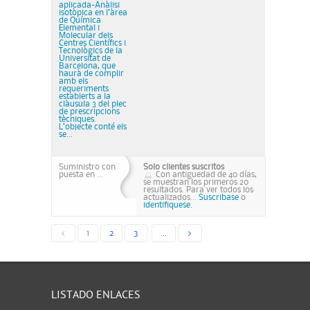
aplicada-Anàlisi
isotòpica en l’àrea
de Química
Elemental i
Molecular dels
Centres Científics i
Tecnològics de la
Universitat de
Barcelona, que
haurà de complir
amb els
requeriments
establerts a la
clàusula 3 del plec
de prescripcions
tècniques.
L’objecte conté els
se...
Suministro con
Solo clientes suscritos
puesta en ...
Con antiguedad de 40 días,
se muestran los primeros 20
resultados. Para ver todos los
actualizados...
Suscribase
o
identifiquese.
<
1
2
3
...
>
LISTADO ENLACES