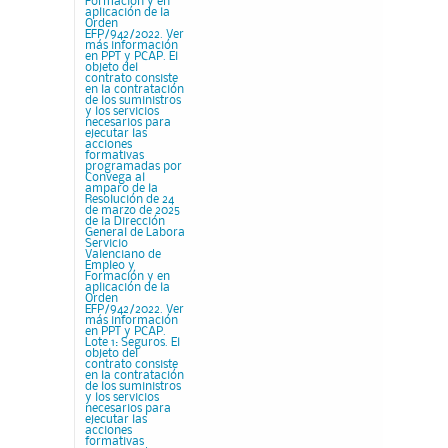
Formación y en
aplicación de la
Orden
EFP/942/2022. Ver
más información
en PPT y PCAP. El
objeto del
contrato consiste
en la contratación
de los suministros
y los servicios
necesarios para
ejecutar las
acciones
formativas
programadas por
Convega al
amparo de la
Resolución de 24
de marzo de 2025
de la Dirección
General de Labora
Servicio
Valenciano de
Empleo y
Formación y en
aplicación de la
Orden
EFP/942/2022. Ver
más información
en PPT y PCAP.
Lote 1: Seguros. El
objeto del
contrato consiste
en la contratación
de los suministros
y los servicios
necesarios para
ejecutar las
acciones
formativas