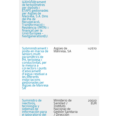
subministrament
de terbolímetres
per dipòsits i
ETAPS gestionades
per Aigües de
Manresa, S.A. Dins
del Pla de
Recuperació,
Transformació i
Resiliència (PRTR) i
finançat per la
Unió Europea -
NextgenerationEU.
Subministrament i
Aigües de
112970
posta en marxa de
Manresa, SA
sensors multi
paramètrics de
PH, terbolesa i
conductivitat, per
la mesura a
col·lectors i punts
d’abocament
d’aigua residual a
les diferents
instal·lacions
gestionades per
Aigües de Manresa
SA
Suministro de
Ministerio de
20020
reactivos,
Sanidad /
EUR
tecnología y
Instituto
sistemas de
Nacional de
información para
Gestión Sanitaria
el laboratorio del
/ Dirección