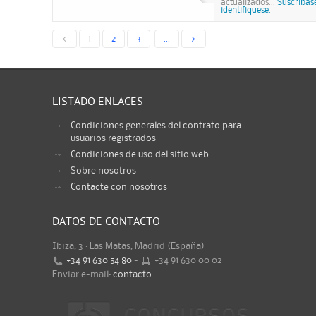
actualizados...
Suscribas
identifiquese.
<
1
2
3
...
>
LISTADO ENLACES
Condiciones generales del contrato para
usuarios registrados
Condiciones de uso del sitio web
Sobre nosotros
Contacte con nosotros
DATOS DE CONTACTO
Ibiza, 3 · Las Matas, Madrid (España)
+34 91 630 54 80
-
+34 91 630 00 02
Enviar e-mail:
contacto