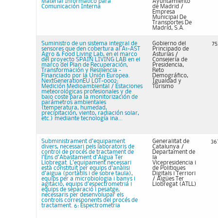
Material Informático para
Ayuntamiento
Comunicación Interna
de Madrid /
Empresa
Municipal De
Transportes De
Madrid, S.A.
Suministro de un sistema integral de
Gobierno del
75
sensores que den cobertura al A1-AST
Principado de
Agro & Food Living Lab, en el marco
Asturias /
del proyecto SPAIN LIVING LAB en el
Consejería de
marco del Plan de Recuperación,
Presidencia,
Transformación y Resiliencia -
Reto
Financiado por la Unión Europea.
Demográfico,
NextGenerationEU LOT-0002:
Igualdad y
Medición Medioambiental / Estaciones
Turismo
meteorológicas profesionales y de
bajo coste para la monitorización de
parámetros ambientales
(temperatura, humedad,
precipitación, viento, radiación solar,
etc.) mediante tecnología ina...
Subministrament d’equipament
Generalitat de
36
divers, necessari pels laboratoris de
Catalunya /
control de procés de tractament de
Departament de
l’Ens d’Abastament d’Aigua Ter
la
Llobregat. L’equipament necessari
Vicepresidencia i
està constituït per equips d’anàlisi
de Politiques
d’aigua (portàtils i de sobre taula),
Digitals i Terriori
equips per a microbiologia i banys i
/ Aigües Ter
agitació, equips d’espectrometria i
Llobregat (ATLL)
equips de separació i pesatge,
necessaris per desenvolupar els
controls corresponents del procés de
tractament. 6: Espectrometria