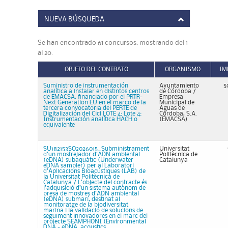
NUEVA BÚSQUEDA
Se han encontrado 61 concursos, mostrando del 1
al 20.
OBJETO DEL CONTRATO
ORGANISMO
IM
Suministro de instrumentación
Ayuntamiento
5
analítica a instalar en distintos centros
de Córdoba /
de EMACSA, financiado por el PRTR-
Empresa
Next Generation EU en el marco de la
Municipal de
tercera convocatoria del PERTE de
Aguas de
Digitalización del Cicl LOTE 4: Lote 4:
Córdoba, S.A.
Instrumentación analítica HACH o
(EMACSA)
equivalente
SU182153SO2026015_Subministrament
Universitat
d’un mostrejador d’ADN ambiental
Politècnica de
(eDNA) subaquàtic (Underwater
Catalunya
eDNA sampler) per al Laboratori
d’Aplicacions Bioacústiques (LAB) de
la Universitat Politècnica de
Catalunya / L’objecte del contracte és
l’adquisició d’un sistema autònom de
presa de mostres d’ADN ambiental
(eDNA) submarí, destinat al
monitoratge de la biodiversitat
marina i la validació de solucions de
seguiment innovadores en el marc del
projecte SEAMPHONI (Environmental
DNA - eDNA, acoustics, ...