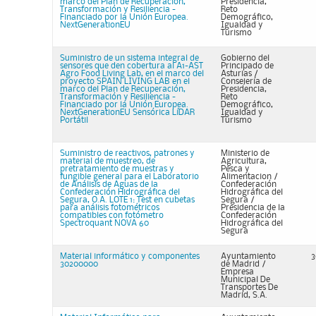
marco del Plan de Recuperación,
Presidencia,
Transformación y Resiliencia -
Reto
Financiado por la Unión Europea.
Demográfico,
NextGenerationEU
Igualdad y
Turismo
Suministro de un sistema integral de
Gobierno del
sensores que den cobertura al A1-AST
Principado de
Agro Food Living Lab, en el marco del
Asturias /
proyecto SPAIN LIVING LAB en el
Consejería de
marco del Plan de Recuperación,
Presidencia,
Transformación y Resiliencia -
Reto
Financiado por la Unión Europea.
Demográfico,
NextGenerationEU Sensórica LíDAR
Igualdad y
Portátil
Turismo
Suministro de reactivos, patrones y
Ministerio de
material de muestreo, de
Agricultura,
pretratamiento de muestras y
Pesca y
fungible general para el Laboratorio
Alimentacion /
de Análisis de Aguas de la
Confederación
Confederación Hidrográfica del
Hidrográfica del
Segura, O.A. LOTE 1: Test en cubetas
Segura /
para análisis fotométricos
Presidencia de la
compatibles con fotómetro
Confederación
Spectroquant NOVA 60
Hidrográfica del
Segura
Material informático y componentes
Ayuntamiento
3
30200000
de Madrid /
Empresa
Municipal De
Transportes De
Madrid, S.A.