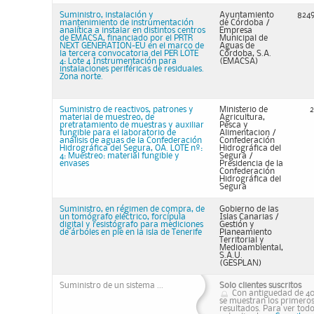
Suministro, instalación y
Ayuntamiento
824
mantenimiento de instrumentación
de Córdoba /
analítica a instalar en distintos centros
Empresa
de EMACSA, financiado por el PRTR
Municipal de
NEXT GENERATION-EU en el marco de
Aguas de
la tercera convocatoria del PER LOTE
Córdoba, S.A.
4: Lote 4 Instrumentación para
(EMACSA)
instalaciones periféricas de residuales.
Zona norte.
Suministro de reactivos, patrones y
Ministerio de
2
material de muestreo, de
Agricultura,
pretratamiento de muestras y auxiliar
Pesca y
fungible para el laboratorio de
Alimentacion /
análisis de aguas de la Confederación
Confederación
Hidrográfica del Segura, OA. LOTE nº:
Hidrográfica del
4: Muestreo: material fungible y
Segura /
envases
Presidencia de la
Confederación
Hidrográfica del
Segura
Suministro, en régimen de compra, de
Gobierno de las
un tomógrafo eléctrico, forcípula
Islas Canarias /
digital y resistógrafo para mediciones
Gestión y
de árboles en pie en la isla de Tenerife
Planeamiento
Territorial y
Medioambiental,
S.A.U.
(GESPLAN)
Suministro de un sistema ...
Solo clientes suscritos
Con antiguedad de 40
se muestran los primero
resultados. Para ver todo