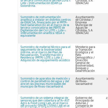
la tercera convocatoria del PER LOTE 1:
Córdoba, S.A.
Lote 1 Instrumentación EDAR La
(EMACSA)
Golondrina.
Suministro de instrumentación
Ayuntamiento
analítica a instalar en distintos centros
de Córdoba /
de EMACSA, financiado por el PRTR-
Empresa
Next Generation EU en el marco de la
Municipal de
tercera convocatoria del PERTE de
Aguas de
Digitalización del Cicl LOTE 1: Lote 1:
Córdoba, S.A.
Instrumentación analítica VEGA o
(EMACSA)
equivalente
Suministro de material técnico para el
Ministerio para
seguimiento de la biodiversidad
la Transición
marina, en el marco del Plan de
Ecológica y el
Recuperación, Transformación y
Reto
Resiliencia (PRTR) LOTE 3: Lote 3.
Demográfico /
Adquisición de equipamiento acústico
Dirección
General de
Biodiversidad,
Bosques y
Desertificación
Suministro de aparatos de medición y
Ayuntamiento
3
control de parámetros del agua y del
de Rivas-
aire en las piscinas municipales del
Vaciamadrid
municipio de Rivas-Vaciamadrid.
Suministro de un sistema integral de
Gobierno del
2
sensores que den cobertura al A1-AST
Principado de
Agro & Food Living Lab, en el marco
Asturias /
del proyecto SPAIN LIVING LAB en el
Consejería de