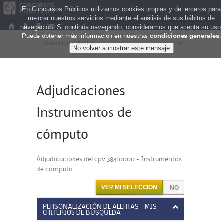
En Concursos Públicos utilizamos cookies propias y de terceros para
mejorar nuestros servicios mediante el análisis de sus hábitos de
navegación. Si continúa navegando, consideramos que acepta su uso
Puede obtener más información en nuestras
condiciones generales
.
Adjudicaciones
Instrumentos de
cómputo
Adjudicaciones del cpv 38410000 - Instrumentos
de cómputo
VER MI SELECCIÓN
PERSONALIZACIÓN DE ALERTAS - MIS
CRITERIOS DE BÚSQUEDA