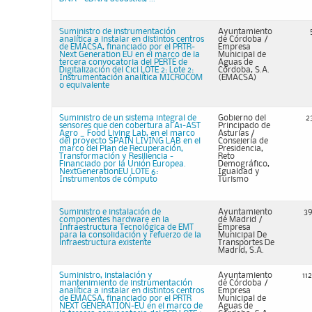
Suministro de instrumentación
Ayuntamiento
analítica a instalar en distintos centros
de Córdoba /
de EMACSA, financiado por el PRTR-
Empresa
Next Generation EU en el marco de la
Municipal de
tercera convocatoria del PERTE de
Aguas de
Digitalización del Cicl LOTE 2: Lote 2:
Córdoba, S.A.
Instrumentación analítica MICROCOM
(EMACSA)
o equivalente
Suministro de un sistema integral de
Gobierno del
2
sensores que den cobertura al A1-AST
Principado de
Agro _ Food Living Lab, en el marco
Asturias /
del proyecto SPAIN LIVING LAB en el
Consejería de
marco del Plan de Recuperación,
Presidencia,
Transformación y Resiliencia -
Reto
Financiado por la Unión Europea.
Demográfico,
NextGenerationEU LOTE 6:
Igualdad y
Instrumentos de cómputo
Turismo
Suministro e instalación de
Ayuntamiento
39
componentes hardware en la
de Madrid /
Infraestructura Tecnológica de EMT
Empresa
para la consolidación y refuerzo de la
Municipal De
infraestructura existente
Transportes De
Madrid, S.A.
Suministro, instalación y
Ayuntamiento
11
mantenimiento de instrumentación
de Córdoba /
analítica a instalar en distintos centros
Empresa
de EMACSA, financiado por el PRTR
Municipal de
NEXT GENERATION-EU en el marco de
Aguas de