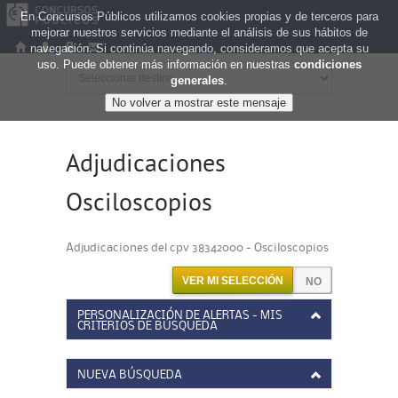
En Concursos Públicos utilizamos cookies propias y de terceros para
mejorar nuestros servicios mediante el análisis de sus hábitos de
navegación. Si continúa navegando, consideramos que acepta su
uso. Puede obtener más información en nuestras
condiciones
generales
.
Adjudicaciones
Osciloscopios
Adjudicaciones del cpv 38342000 - Osciloscopios
VER MI SELECCIÓN
PERSONALIZACIÓN DE ALERTAS - MIS
CRITERIOS DE BÚSQUEDA
NUEVA BÚSQUEDA