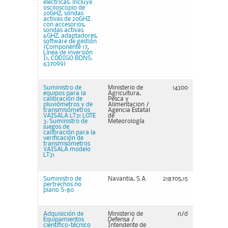
eléctricas: incluye
osciloscopio de
20GHZ, sondas
activas de 20GHZ
con accesorios,
sondas activas
6GHZ, adaptadores,
software de gestión
(Componente 17,
Línea de inversión
I1, CODIGO BDNS:
637099)
Suministro de
Ministerio de
14300
equipos para la
Agricultura,
calibración de
Pesca y
pluviómetros y de
Alimentacion /
transmisómetros
Agencia Estatal
VAISALA LT31 LOTE
de
3: Suministro de
Meteorología
juegos de
calibración para la
verificación de
transmisómetros
VAISALA modelo
LT31
Suministro de
Navantia, S.A.
218705,15
pertrechos no
plano S-80
Adquisición de
Ministerio de
n/d
Equipamientos
Defensa /
científico-técnico
Intendente de