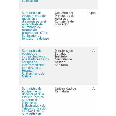
calibración
Suministro de
Gobierno del
8400
equipamiento de
Principado de
medición y
Asturias /
diagnosis para el
Consejería de
aprendizaje del
Educación
alumnado de
formación
profesional LOTE 1:
Calibrador de
tensión/ma de lazo
Suministro de
Ministerio de
n/d
equipos de
Sanidad /
comprobación y
Instituto
analizadores de los
Nacional de
equipos de
Gestión
electromedicina,
Sanitaria
con destino al
Hospital
Universitario de
Melilla
Suministro de
Universidad de
n/d
equipamiento
Cantabria
docente para la
Escuela Técnica
Superior de
Ingenieros
Industriales y de
Telecomunicación
(7 lotes) LOTE 1:
Suministro de