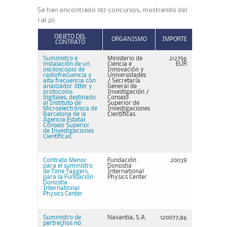
Se han encontrado 197 concursos, mostrando del
1 al 20.
OBJETO DEL
ORGANISMO
IMPORTE
CONTRATO
Suministro e
Ministerio de
212756
instalación de un
Ciencia e
EUR
osciloscopio de
Innovación y
radiofrecuencia y
Universidades
alta frecuencia con
/ Secretaría
analizador Jitter y
General de
protocolos
Investigación​​​​​​​ /
digitales, destinado
Consejo
al Instituto de
Superior de
Microelectrónica de
Investigaciones
Barcelona de la
Científicas
Agencia Estatal
Consejo Superior
de Investigaciones
Científicas.
Contrato Menor
Fundación
20039
para el suministro
Donostia
de Time Taggers
International
para la Fundación
Physics Center
Donostia
International
Physics Center
Suministro de
Navantia, S.A.
120077,86
pertrechos no