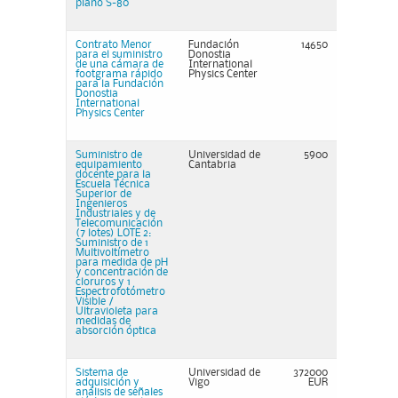
plano S-80
Contrato Menor
Fundación
14650
para el suministro
Donostia
de una cámara de
International
footgrama rápido
Physics Center
para la Fundación
Donostia
International
Physics Center
Suministro de
Universidad de
5900
equipamiento
Cantabria
docente para la
Escuela Técnica
Superior de
Ingenieros
Industriales y de
Telecomunicación
(7 lotes) LOTE 2:
Suministro de 1
Multivoltímetro
para medida de pH
y concentración de
cloruros y 1
Espectrofotómetro
Visible /
Ultravioleta para
medidas de
absorción óptica
Sistema de
Universidad de
372000
adquisición y
Vigo
EUR
análisis de señales