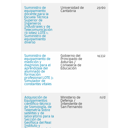
Suministro de
Universidad de
25190
equipamiento
Cantabria
docente para la
Escuela Técnica
Superior de
Ingenieros
Industriales y de
Telecomunicación
(9 lotes) LOTE 1:
Suministro de
equipamiento
diverso
Suministro de
Gobierno del
16332
equipamiento de
Principado de
medición y
Asturias /
diagnosis para el
Consejería de
aprendizaje del
Educación
alumnado de
formación
profesional LOTE 3:
Simulador de
constantes vitales
Adquisición de
Ministerio de
n/d
Equipamientos
Defensa /
científico-técnico
Intendente de
de Sismología, de
San Fernando
Telemetría sobre
satélites y de
laboratorio para la
Sección de
Geofísica del Real
Instituto y