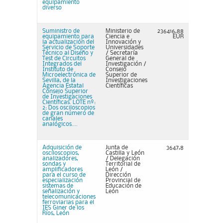
equipamiento
diverso
Suministro de
Ministerio de
236416,88
equipamiento para
Ciencia e
EUR
la actualización del
Innovación y
Servicio de Soporte
Universidades
Técnico al Diseño y
/ Secretaría
Test de Circuitos
General de
Integrados del
Investigación​​​​​​​ /
Instituto de
Consejo
Microelectrónica de
Superior de
Sevilla, de la
Investigaciones
Agencia Estatal
Científicas
Consejo Superior
de Investigaciones
Científicas. LOTE nº:
2: Dos osciloscopios
de gran número de
canales
analógicos....
Adquisición de
Junta de
3647,8
osciloscopios,
Castilla y León
analizadores,
/ Delegación
sondas y
Territorial de
amplificadores
León /
para el curso de
Dirección
especialización
Provincial de
sistemas de
Educación de
señalización y
León
telecomunicaciones
ferroviarias para el
IES Giner de los
Ríos, León