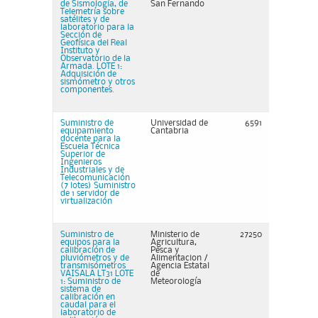
de Sismología, de
San Fernando
Telemetría sobre
satélites y de
laboratorio para la
Sección de
Geofísica del Real
Instituto y
Observatorio de la
Armada. LOTE 1:
Adquisición de
sismómetro y otros
componentes.
Suministro de
Universidad de
6591
equipamiento
Cantabria
docente para la
Escuela Técnica
Superior de
Ingenieros
Industriales y de
Telecomunicación
(7 lotes) Suministro
de 1 servidor de
virtualización
Suministro de
Ministerio de
27250
equipos para la
Agricultura,
calibración de
Pesca y
pluviómetros y de
Alimentacion /
transmisómetros
Agencia Estatal
VAISALA LT31 LOTE
de
1: Suministro de
Meteorología
sistema de
calibración en
caudal para el
laboratorio de