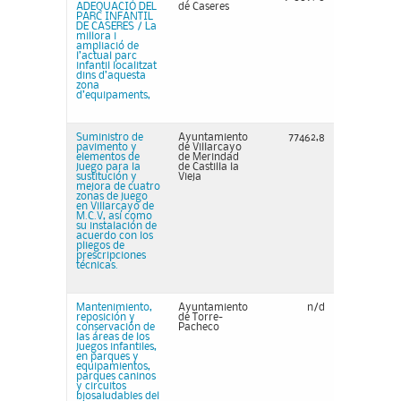
ADEQUACIÓ DEL
de Caseres
PARC INFANTIL
DE CASERES / La
millora i
ampliació de
l’actual parc
infantil localitzat
dins d’aquesta
zona
d’equipaments,
Suministro de
Ayuntamiento
77462,8
pavimento y
de Villarcayo
elementos de
de Merindad
juego para la
de Castilla la
sustitución y
Vieja
mejora de cuatro
zonas de juego
en Villarcayo de
M.C.V, así como
su instalación de
acuerdo con los
pliegos de
prescripciones
técnicas.
Mantenimiento,
Ayuntamiento
n/d
reposición y
de Torre-
conservación de
Pacheco
las áreas de los
juegos infantiles,
en parques y
equipamientos,
parques caninos
y circuitos
biosaludables del