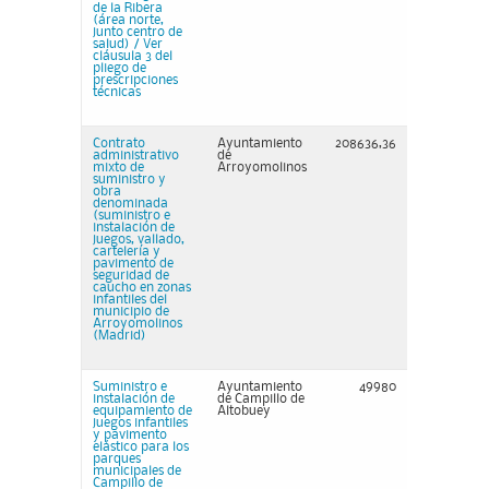
de la Ribera
(área norte,
junto centro de
salud) / Ver
cláusula 3 del
pliego de
prescripciones
técnicas
Contrato
Ayuntamiento
208636,36
administrativo
de
mixto de
Arroyomolinos
suministro y
obra
denominada
(suministro e
instalación de
juegos, vallado,
cartelería y
pavimento de
seguridad de
caucho en zonas
infantiles del
municipio de
Arroyomolinos
(Madrid)
Suministro e
Ayuntamiento
49980
instalación de
de Campillo de
equipamiento de
Altobuey
juegos infantiles
y pavimento
elástico para los
parques
municipales de
Campillo de