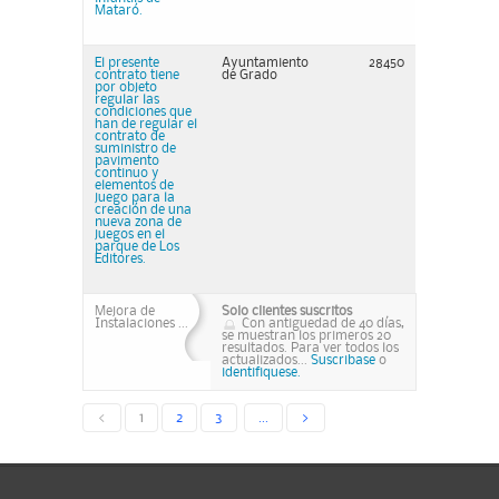
Mataró.
El presente
Ayuntamiento
28450
contrato tiene
de Grado
por objeto
regular las
condiciones que
han de regular el
contrato de
suministro de
pavimento
continuo y
elementos de
juego para la
creación de una
nueva zona de
juegos en el
parque de Los
Editores.
Mejora de
Solo clientes suscritos
Instalaciones ...
Con antiguedad de 40 días,
se muestran los primeros 20
resultados. Para ver todos los
actualizados...
Suscribase
o
identifiquese.
<
1
2
3
...
>