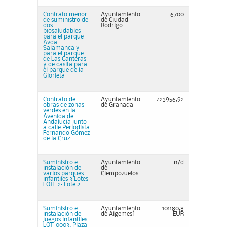
Contrato menor
Ayuntamiento
6700
de suministro de
de Ciudad
dos
Rodrigo
biosaludables
para el parque
Avda.
Salamanca y
para el parque
de Las Canteras
y de casita para
el parque de la
Glorieta
Contrato de
Ayuntamiento
423956,92
obras de zonas
de Granada
verdes en la
Avenida de
Andalucía junto
a calle Periodista
Fernando Gómez
de la Cruz
Suministro e
Ayuntamiento
n/d
instalación de
de
varios parques
Ciempozuelos
infantiles 3 Lotes
LOTE 2: Lote 2
Suministro e
Ayuntamiento
101180,8
instalación de
de Algemesí
EUR
juegos infantiles
LOT-0003: Plaza