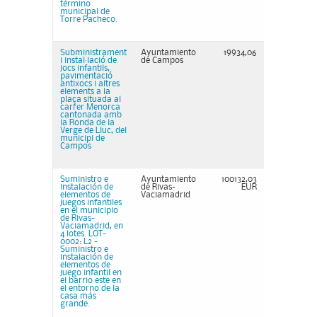
término
municipal de
Torre Pacheco.
Subministrament
Ayuntamiento
19934,06
i instal·lació de
de Campos
jocs infantils,
pavimentació
antixocs i altres
elements a la
plaça situada al
carrer Menorca
cantonada amb
la Ronda de la
Verge de Lluc, del
municipi de
Campos
Suministro e
Ayuntamiento
100132,03
instalación de
de Rivas-
EUR
elementos de
Vaciamadrid
juegos infantiles
en el municipio
de Rivas-
Vaciamadrid, en
4 lotes. LOT-
0002: L2 -
Suministro e
instalación de
elementos de
juego infantil en
el barrio este en
el entorno de la
casa más
grande.