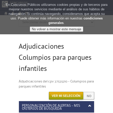
En Concursos Públicos utilizamos cookies propias y de terceros para
mejorar nuestros servicios mediante el análisis de sus hábitos de
navegación. Si continúa navegando, consideramos que acepta su
uso. Puede obtener más información en nuestras
condiciones
generales
.
Adjudicaciones
Columpios para parques
infantiles
Adjudicaciones del cpv 37535210 - Columpios para
parques infantiles
VER MI SELECCIÓN
PERSONALIZACIÓN DE ALERTAS - MIS
CRITERIOS DE BÚSQUEDA