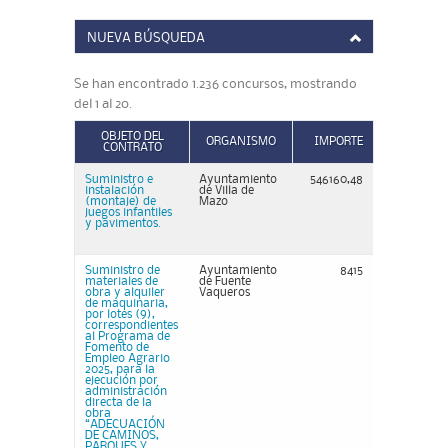
NUEVA BÚSQUEDA
Se han encontrado 1.236 concursos, mostrando
del 1 al 20.
OBJETO DEL
ORGANISMO
IMPORTE
CONTRATO
Suministro e
Ayuntamiento
546160,48
instalación
de Villa de
(montaje) de
Mazo
juegos infantiles
y pavimentos.
Suministro de
Ayuntamiento
8415
materiales de
de Fuente
obra y alquiler
Vaqueros
de maquinaria,
por lotes (9),
correspondientes
al Programa de
Fomento de
Empleo Agrario
2025, para la
ejecución por
administración
directa de la
obra
“ADECUACIÓN
DE CAMINOS,
PARQUES Y