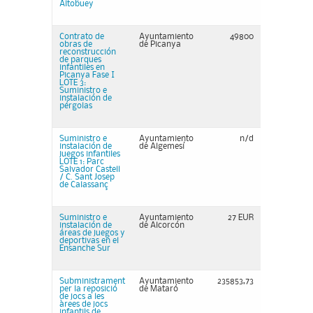
Altobuey
Contrato de
Ayuntamiento
49800
obras de
de Picanya
reconstrucción
de parques
infantiles en
Picanya Fase I
LOTE 3:
Suministro e
instalación de
pérgolas
Suministro e
Ayuntamiento
n/d
instalación de
de Algemesí
juegos infantiles
LOTE 1: Parc
Salvador Castell
/ C. Sant Josep
de Calassanç
Suministro e
Ayuntamiento
27 EUR
instalación de
de Alcorcón
áreas de juegos y
deportivas en el
Ensanche Sur
Subministrament
Ayuntamiento
235853,73
per la reposició
de Mataró
de jocs a les
àrees de jocs
infantils de