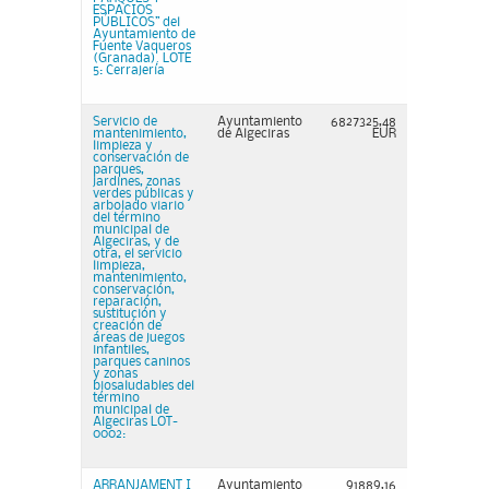
ESPACIOS
PÚBLICOS” del
Ayuntamiento de
Fuente Vaqueros
(Granada). LOTE
5: Cerrajería
Servicio de
Ayuntamiento
6827325,48
mantenimiento,
de Algeciras
EUR
limpieza y
conservación de
parques,
jardines, zonas
verdes públicas y
arbolado viario
del término
municipal de
Algeciras, y de
otra, el servicio
limpieza,
mantenimiento,
conservación,
reparación,
sustitución y
creación de
áreas de juegos
infantiles,
parques caninos
y zonas
biosaludables del
término
municipal de
Algeciras LOT-
0002:
ARRANJAMENT I
Ayuntamiento
91889,16