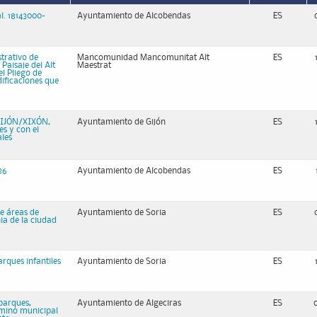
l. 18143000-
Ayuntamiento de Alcobendas
ES
strativo de
Mancomunidad Mancomunitat Alt
ES
Paisaje del Alt
Maestrat
l Pliego de
dificaciones que
IJÓN/XIXÓN,
Ayuntamiento de Gijón
ES
es y con el
ales
26
Ayuntamiento de Alcobendas
ES
e áreas de
Ayuntamiento de Soria
ES
nia de la ciudad
rques infantiles
Ayuntamiento de Soria
ES
parques,
Ayuntamiento de Algeciras
ES
érmino municipal