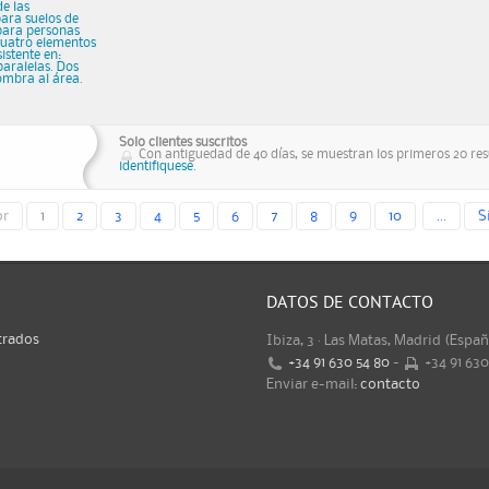
e las
para suelos de
para personas
 Cuatro elementos
istente en:
aralelas. Dos
ombra al área.
Solo clientes suscritos
Con antiguedad de 40 días, se muestran los primeros 20 resu
identifiquese.
or
1
2
3
4
5
6
7
8
9
10
...
S
DATOS DE CONTACTO
trados
Ibiza, 3 · Las Matas, Madrid (Espa
+34 91 630 54 80
-
+34 91 63
Enviar e-mail:
contacto