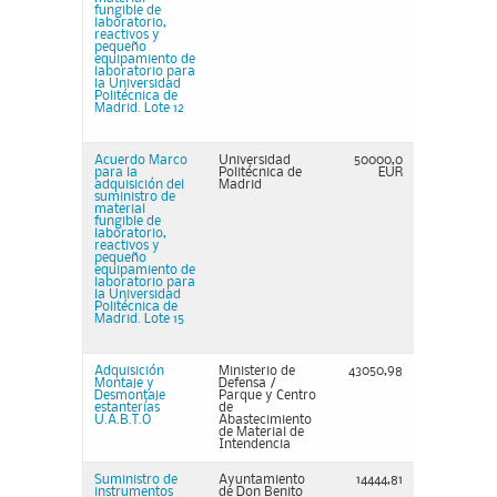
fungible de
laboratorio,
reactivos y
pequeño
equipamiento de
laboratorio para
la Universidad
Politécnica de
Madrid. Lote 12
Acuerdo Marco
Universidad
50000,0
para la
Politécnica de
EUR
adquisición del
Madrid
suministro de
material
fungible de
laboratorio,
reactivos y
pequeño
equipamiento de
laboratorio para
la Universidad
Politécnica de
Madrid. Lote 15
Adquisición
Ministerio de
43050,98
Montaje y
Defensa /
Desmontaje
Parque y Centro
estanterías
de
U.A.B.T.O
Abastecimiento
de Material de
Intendencia
Suministro de
Ayuntamiento
14444,81
instrumentos
de Don Benito