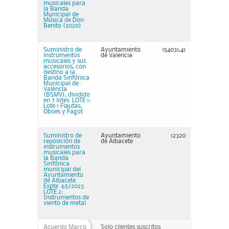
musicales para
la Banda
Municipal de
Música de Don
Benito (2020)
Suministro de
Ayuntamiento
154031,41
instrumentos
de Valencia
musicales y sus
accesorios, con
destino a la
Banda Sinfónica
Municipal de
València
(BSMV), dividido
en 7 lotes. LOTE 1:
Lote 1 Flautas,
Oboes y Fagot
Suministro de
Ayuntamiento
12320
reposición de
de Albacete
instrumentos
musicales para
la Banda
Sinfónica
municipal del
Ayuntamiento
de Albacete.
Expte. 65/2023
LOTE 2:
Instrumentos de
viento de metal
Acuerdo Marco
Solo clientes suscritos