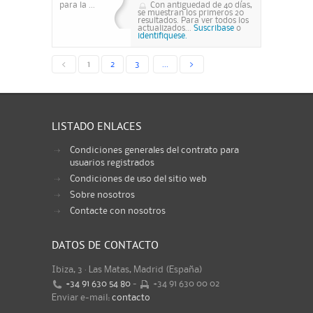
para la ...
Con antiguedad de 40 días,
se muestran los primeros 20
resultados. Para ver todos los
actualizados...
Suscribase
o
identifiquese.
<
1
2
3
...
>
LISTADO ENLACES
Condiciones generales del contrato para
usuarios registrados
Condiciones de uso del sitio web
Sobre nosotros
Contacte con nosotros
DATOS DE CONTACTO
Ibiza, 3 · Las Matas, Madrid (España)
+34 91 630 54 80
-
+34 91 630 00 02
Enviar e-mail:
contacto