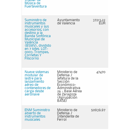
Insular de
Música de
Fuerteventura
Suministro de
Ayuntamiento
37213,22
instrumentos
de Valencia
EUR
musicales y sus
accesorios, con
destino a la
Banda Sinfónica
Municipal de
València
(BSMV), dividido
en 7 lotes. LOT-
0003: Trompas,
Cornetas Y
Fliscorno
Nueve sistemas
Ministerio de
47470
modular de
Defensa /
lastre para
Jefatura de la
lanzamiento
Sección
aéreo de
Económico-
contenedores de
Administrativa
carga desde
26 - Base Aérea
aeronave
de Zaragoza
(Agrupación
BASE)
ENM Suministro
Ministerio de
50939,97
abierto de
Defensa /
instrumentos
Intendente de
musicales
Ferrol