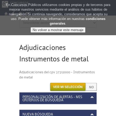
En Concursos Públicos utilizamos cookies propias y de terceros para
mejorar nuestros servicios mediante el análisis de sus hábitos de
navegación. Si continúa navegando, consideramos que acepta su
uso. Puede obtener más información en nuestras
condiciones
generales
.
Adjudicaciones
Instrumentos de metal
Adjudicaciones del cpv 37312000 - Instrumentos
de metal
VER MI SELECCIÓN
PERSONALIZACIÓN DE ALERTAS - MIS
CRITERIOS DE BÚSQUEDA
NUEVA BÚSQUEDA