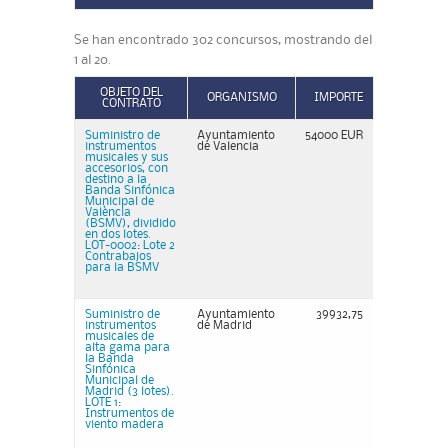
Se han encontrado 302 concursos, mostrando del
1 al 20.
OBJETO DEL
ORGANISMO
IMPORTE
CONTRATO
Suministro de
Ayuntamiento
54000 EUR
instrumentos
de Valencia
musicales y sus
accesorios, con
destino a la
Banda Sinfónica
Municipal de
València
(BSMV), dividido
en dos lotes.
LOT-0002: Lote 2
Contrabajos
para la BSMV
Suministro de
Ayuntamiento
39932,75
instrumentos
de Madrid
musicales de
alta gama para
la Banda
Sinfónica
Municipal de
Madrid (3 lotes).
LOTE 1:
Instrumentos de
viento madera