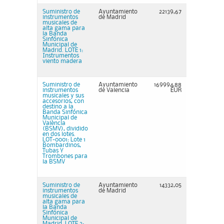
Suministro de
Ayuntamiento
22139,67
instrumentos
de Madrid
musicales de
alta gama para
la Banda
Sinfónica
Municipal de
Madrid. LOTE 1:
Instrumentos
viento madera
Suministro de
Ayuntamiento
169994,88
instrumentos
de Valencia
EUR
musicales y sus
accesorios, con
destino a la
Banda Sinfónica
Municipal de
València
(BSMV), dividido
en dos lotes.
LOT-0001: Lote 1
Bombardinos,
Tubas Y
Trombones para
la BSMV
Suministro de
Ayuntamiento
14332,05
instrumentos
de Madrid
musicales de
alta gama para
la Banda
Sinfónica
Municipal de
Madrid. LOTE 3: