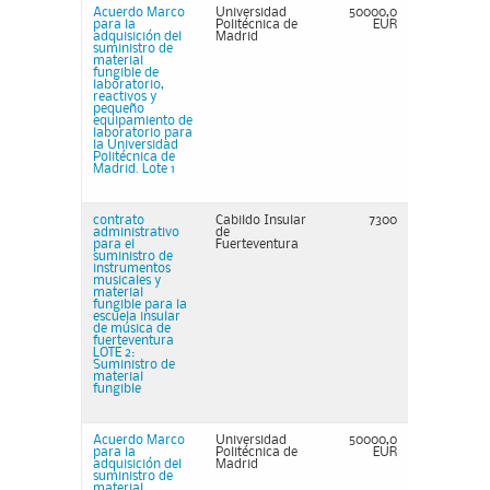
Acuerdo Marco
Universidad
50000,0
para la
Politécnica de
EUR
adquisición del
Madrid
suministro de
material
fungible de
laboratorio,
reactivos y
pequeño
equipamiento de
laboratorio para
la Universidad
Politécnica de
Madrid. Lote 1
contrato
Cabildo Insular
7300
administrativo
de
para el
Fuerteventura
suministro de
instrumentos
musicales y
material
fungible para la
escuela insular
de música de
fuerteventura
LOTE 2:
Suministro de
material
fungible
Acuerdo Marco
Universidad
50000,0
para la
Politécnica de
EUR
adquisición del
Madrid
suministro de
material