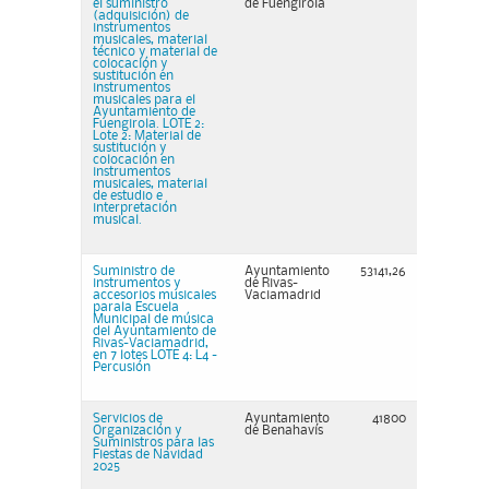
el suministro
de Fuengirola
(adquisición) de
instrumentos
musicales, material
técnico y material de
colocación y
sustitución en
instrumentos
musicales para el
Ayuntamiento de
Fuengirola. LOTE 2:
Lote 2: Material de
sustitución y
colocación en
instrumentos
musicales, material
de estudio e
interpretación
musical.
Suministro de
Ayuntamiento
53141,26
instrumentos y
de Rivas-
accesorios musicales
Vaciamadrid
parala Escuela
Municipal de música
del Ayuntamiento de
Rivas-Vaciamadrid,
en 7 lotes LOTE 4: L4 -
Percusión
Servicios de
Ayuntamiento
41800
Organización y
de Benahavís
Suministros para las
Fiestas de Navidad
2025