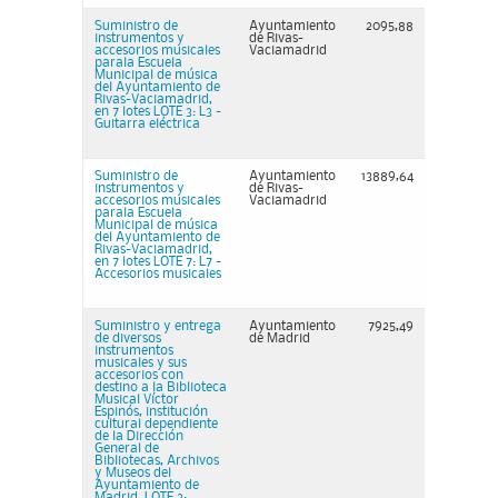
Suministro de
Ayuntamiento
2095,88
instrumentos y
de Rivas-
accesorios musicales
Vaciamadrid
parala Escuela
Municipal de música
del Ayuntamiento de
Rivas-Vaciamadrid,
en 7 lotes LOTE 3: L3 -
Guitarra eléctrica
Suministro de
Ayuntamiento
13889,64
instrumentos y
de Rivas-
accesorios musicales
Vaciamadrid
parala Escuela
Municipal de música
del Ayuntamiento de
Rivas-Vaciamadrid,
en 7 lotes LOTE 7: L7 -
Accesorios musicales
Suministro y entrega
Ayuntamiento
7925,49
de diversos
de Madrid
instrumentos
musicales y sus
accesorios con
destino a la Biblioteca
Musical Víctor
Espinós, institución
cultural dependiente
de la Dirección
General de
Bibliotecas, Archivos
y Museos del
Ayuntamiento de
Madrid. LOTE 3: