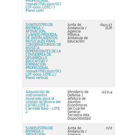
PROFESIONAL
(00049/ISE/2025/SC)
LOT-0001: LOTE 1 /
Piano colín
SUMINISTRO DE
Junta de
19611,57
ENTREGA Y
Andalucía /
EUR
AFINACIÓN,
Agencia
CUANDO PROCEDA,
Pública
DE INSTRUMENTOS
Andaluza de
MUSICALES PARA
Educación
CONSERVATORIOS DE
MÚSICA
DEPENDIENTES DE LA
CONSEJERÍA DE
DESARROLLO
EDUCATIVO Y
FORMACIÓN
PROFESIONAL
(00049/ISE/2025/SC)
LOT-0002: LOTE 2 /
Piano vertical
Adquisición de
Ministerio de
12231,4
instrumentos
Defensa /
musicales para la
Jefatura de
Unidad de Música del
Asuntos
CGTAD LOTE 2:
Económicos
Clarinete Bajo - LOTE
del Cuartel
2
General
Terrestre Alta
Disponibilidad
SUMINISTRO DE
Junta de
n/d
ENTREGA Y
Andalucía /
AFINACIÓN,
Agencia