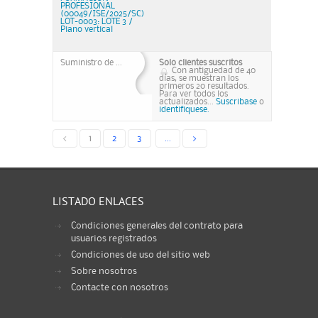
PROFESIONAL
(00049/ISE/2025/SC)
LOT-0003: LOTE 3 /
Piano vertical
Suministro de ...
Solo clientes suscritos
Con antiguedad de 40
días, se muestran los
primeros 20 resultados.
Para ver todos los
actualizados...
Suscribase
o
identifiquese.
<
1
2
3
...
>
LISTADO ENLACES
Condiciones generales del contrato para
usuarios registrados
Condiciones de uso del sitio web
Sobre nosotros
Contacte con nosotros