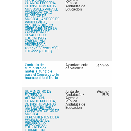
CUANDO PROCEDA,
Pública
DE INSTRUMENTOS
Andaluza de
MUSICALES PARA EL
Educación
CONSERVATORIO
SUPERIOR DE
MÚSICA _ANDRÉS DE
VANDELVIRA_,
CENTRO PÚBLICO
DEPENDIENTE DE LA
CONSEJERÍA DE
DESARROLLO
EDUCATIVO Y
FORMACIÓN
PROFESIONAL
(00167/ISE/2024/SC)
LOT-0004: LOTE 4
Contrato de
Ayuntamiento
54773,55
suministro de
de Valencia
material fungible
para el Conservatorio
municipal José Iturbi
SUMINISTRO DE
Junta de
19611,57
ENTREGA Y
Andalucía /
EUR
AFINACIÓN,
Agencia
CUANDO PROCEDA,
Pública
DE INSTRUMENTOS
Andaluza de
MUSICALES PARA
Educación
CONSERVATORIOS DE
MÚSICA
DEPENDIENTES DE LA
CONSEJERÍA DE
DESARROLLO
EDUCATIVO Y
FORMACIÓN