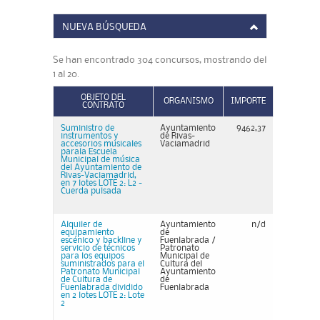
NUEVA BÚSQUEDA
Se han encontrado 304 concursos, mostrando del
1 al 20.
OBJETO DEL
ORGANISMO
IMPORTE
CONTRATO
Suministro de
Ayuntamiento
9462,37
instrumentos y
de Rivas-
accesorios musicales
Vaciamadrid
parala Escuela
Municipal de música
del Ayuntamiento de
Rivas-Vaciamadrid,
en 7 lotes LOTE 2: L2 -
Cuerda pulsada
Alquiler de
Ayuntamiento
n/d
equipamiento
de
escénico y backline y
Fuenlabrada /
servicio de técnicos
Patronato
para los equipos
Municipal de
suministrados para el
Cultura del
Patronato Municipal
Ayuntamiento
de Cultura de
de
Fuenlabrada dividido
Fuenlabrada
en 2 lotes LOTE 2: Lote
2