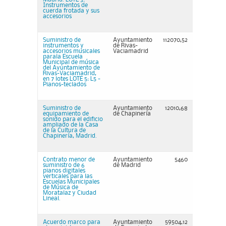
Instrumentos de
cuerda frotada y sus
accesorios
Suministro de
Ayuntamiento
112070,52
instrumentos y
de Rivas-
accesorios musicales
Vaciamadrid
parala Escuela
Municipal de música
del Ayuntamiento de
Rivas-Vaciamadrid,
en 7 lotes LOTE 5: L5 -
Pianos-teclados
Suministro de
Ayuntamiento
12010,68
equipamiento de
de Chapinería
sonido para el edificio
ampliado de la Casa
de la Cultura de
Chapinería, Madrid.
Contrato menor de
Ayuntamiento
5460
suministro de 6
de Madrid
pianos digitales
verticales para las
Escuelas Municipales
de Música de
Moratalaz y Ciudad
Lineal.
Acuerdo marco para
Ayuntamiento
59504,12