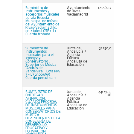
Suministro de
Ayuntamiento
17369,37
instrumentos y
de Rivas-
accesorios musicales
Vaciamadrid
parala Escuela
Municipal de música
del Ayuntamiento de
Rivas-Vaciamadrid,
en 7 lotes LOTE 1: L1 -
Cuerda frotada
Suministro de
Junta de
32250,0
instrumentos
Andalucía /
musicales para el
Agencia
23008919
Pública
Conservatorio
Andaluza de
Superior de Música
Educación
"Andrés de
Vandelvira... Lote Nº:
7 - L7 23008919
Cuerda percutida 3
SUMINISTRO DE
Junta de
44173,55
ENTREGA Y
Andalucía /
EUR
AFINACIÓN,
Agencia
CUANDO PROCEDA,
Pública
DE INSTRUMENTOS
Andaluza de
MUSICALES PARA
Educación
CONSERVATORIOS DE
MÚSICA
DEPENDIENTES DE LA
CONSEJERÍA DE
DESARROLLO
EDUCATIVO Y
FORMACIÓN