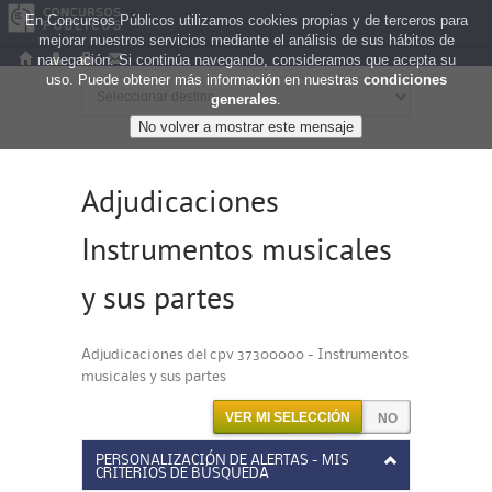
En Concursos Públicos utilizamos cookies propias y de terceros para
mejorar nuestros servicios mediante el análisis de sus hábitos de
navegación. Si continúa navegando, consideramos que acepta su
uso. Puede obtener más información en nuestras
condiciones
generales
.
Adjudicaciones
Instrumentos musicales
y sus partes
Adjudicaciones del cpv 37300000 - Instrumentos
musicales y sus partes
VER MI SELECCIÓN
PERSONALIZACIÓN DE ALERTAS - MIS
CRITERIOS DE BÚSQUEDA