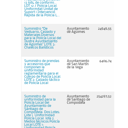
13 lots, de conformi...
LOT 12 / Policia Local.
Uniformitat Unitat de
Suport i Intervenció
Ràpida de la Policia L...
Suministro “De
Ayuntamiento
24949,55
Vestuario, Calzado y
de Agüimes
Materiales Diversos
para la Policía Local del
Ilustre Ayuntamiento
de Agüimes” LOTE 3:
Chalecos Balísticos
Suministro de prendas
Ayuntamiento
6406,74
y accesorios que
de San Martín
componen la
de la Vega
uniformidad
reglamentaria para el
Cuerpo de Policía Local.
LOTE 2: Calzado táctico
de Policía Local
Suministro de
Ayuntamiento
254297,52
uniformidad para la
de Santiago de
Policía Local del
Compostela
Ayuntamiento de
Santiago de
Compostela. Dos Lotes:
Lote 1. Uniformidad
Policía Local. lote 2.
Medios técnicos Policía
Local LOTE 1:
Uniformidad Policía