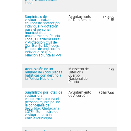
Local
Suministro de
Ayuntamiento
17348,5
vestuario, calzado,
de Don Benito
EUR
equipos de protección
individual y dotación
para el personal
municipal del
Ayuntamiento, Policía
Local, Guardería Rural
y Protección Civil de
Don Benito. LOT-0011:
Equipos de protección
individual según
relación adjunta al PPT
Adquisición de un
Ministerio de
175
mínimo de 1.000 placas
Interior /
balísticas con destino a
Cuerpo
la Policía Nacional
Nacional de
Policía
Suministro por lotes, de
Ayuntamiento
625617,66
vestuario y
de Alcorcón
equipamiento para el
personal municipal de
la concejalía de
Seguridad Ciudadana
LOTE 1: Suministro de
vestuario para la
Policía Municipal