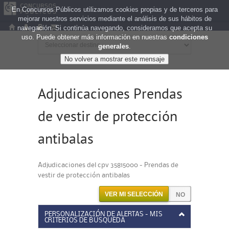
En Concursos Públicos utilizamos cookies propias y de terceros para
mejorar nuestros servicios mediante el análisis de sus hábitos de
navegación. Si continúa navegando, consideramos que acepta su
uso. Puede obtener más información en nuestras
condiciones
generales
.
Adjudicaciones Prendas
de vestir de protección
antibalas
Adjudicaciones del cpv 35815000 - Prendas de
vestir de protección antibalas
VER MI SELECCIÓN
PERSONALIZACIÓN DE ALERTAS - MIS
CRITERIOS DE BÚSQUEDA