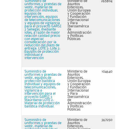
Suministro de
Ministerio de
265804
uniformes y prendas de
Asuntos
vestir, material de
Exteriores,
protección individual,
Unión Europea
equipos de
y Cooperación
intervención, equipos
/ Fundación
de telecomunicaciones
Internacional
y equipos de vigilancia
y Para
para el proyecto GARSI
Iberoamérica
2 Senegal, mediante
de
lotes, a razón de mejor
Administración
relación calidad precio
y Políticas
con especial
Públicas
consideración por la
reducción del plazo de
entrega. LOTE 2: Lote 2:
Equipos de protección
individual e
intervención
Suministro de
Ministerio de
104640
uniformes y prendas de
Asuntos
vestir, equipos de
Exteriores,
protección balística
Unión Europea
individual y equipos de
y Cooperación
telecomunicaciones,
/ Fundación
vigilancia e
Internacional
intervención para el
y Para
proyecto GARSI 3
Iberoamérica
Mauritania LOTE 2:
de
Material de protección
Administración
balística individual.
y Políticas
Públicas
Suministro de
Ministerio de
367250
uniformes y prendas de
Asuntos
vestir, material de
Exteriores,