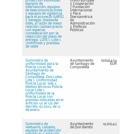
protección individual,
Unión Europea
equipos de
y Cooperación
intervención, equipos
/ Fundación
de telecomunicaciones
Internacional
y equipos de vigilancia
y Para
para el proyecto GARSI
Iberoamérica
2 Senegal, mediante
de
lotes, a razón de mejor
Administración
relación calidad precio
y Políticas
con especial
Públicas
consideración por la
reducción del plazo de
entrega. LOTE 1: Lote 1:
Uniformes y prendas
de vestir
Suministro de
Ayuntamiento
559454,54
uniformidad para la
de Santiago de
EUR
Policía Local del
Compostela
Ayuntamiento de
Santiago de
Compostela. Dos Lotes:
Lote 1. Uniformidad
Policía Local. lote 2.
Medios técnicos Policía
Local Lote 1:
uniformidad de la
Policía Local con
prendas indicadas en el
artículo 121 al 125 del
decreto 15/2023, de 12
de enero.
Suministro de
Ayuntamiento
16305,63
vestuario, calzado,
de Don Benito
equipos de protección
individual y dotación