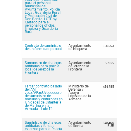
para el personal
municipal del
Ayuntamiento, Policía
Local, Guardería Rural
y Protección Civil de
Don Benito. LOTE 09:
Calzado para el
personal de oficios,
limpieza y Guardería
Rural
Contrato de suministro
Ayuntamiento
3146,02
de uniformidad policial
de Náquera
Suministro de chalecos
Ayuntamiento
940,5
antibalas para policía
de Jerez de la
local de Jerez de la
Frontera
Frontera
Tercer contrato basado
Ministerio de
456285
del AM
Defensa /
2024/AR40U/00000056
Apoyo
de suministro de
Logístico de la
bolsillos y cinturones en
Armada
Unidades de Infantería
de Marina en la
Armada - Lote II
Suministro de chalecos
Ayuntamiento
328460
antibalas y fundas
de Sevilla
EUR
externas para la Policía