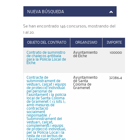
NUEVA BÚSQUEDA
Se han encontrado 146 concursos, mostrando del
1 al 20.
OBJETO DEL CONTRATO
ORGANISMO
IMPORTE
Contrato de suministro
Ayuntamiento
100000
de chalecos antibala
de Elche
para la Policía Local de
Elche.
Contracte de
Ayuntamiento
32386,4
subministrament de
de Santa
vestuari, calçat i equips
Coloma de
de protecció individual
Gramenet
pel personal de
l’ajuntament i la policia
local de Santa Coloma
de Gramenet ( 13 lots );
amb mesures de
contractació
socialment
responsable. /
Subministrament del
vestuari, calçat,
complements i equips
de protecció individual,
per la Policia Local i la
resta de col·lectius de
l’Ajuntament, dividit en