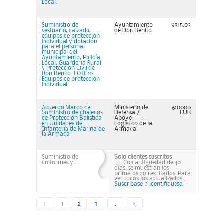
Local.
Suministro de
Ayuntamiento
9815,03
vestuario, calzado,
de Don Benito
equipos de protección
individual y dotación
para el personal
municipal del
Ayuntamiento, Policía
Local, Guardería Rural
y Protección Civil de
Don Benito. LOTE 11:
Equipos de protección
individual
Acuerdo Marco de
Ministerio de
610000
Suministro de chalecos
Defensa /
EUR
de Protección Balística
Apoyo
en Unidades de
Logístico de la
Infantería de Marina de
Armada
la Armada
Suministro de
Solo clientes suscritos
uniformes y ...
Con antiguedad de 40
días, se muestran los
primeros 20 resultados. Para
ver todos los actualizados...
Suscribase
o
identifiquese.
<
1
2
3
...
>