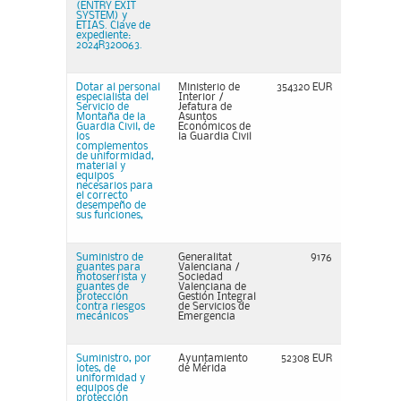
(ENTRY EXIT
SYSTEM) y
ETIAS. Clave de
expediente:
2024R320063.
Dotar al personal
Ministerio de
354320 EUR
especialista del
Interior /
Servicio de
Jefatura de
Montaña de la
Asuntos
Guardia Civil, de
Económicos de
los
la Guardia Civil
complementos
de uniformidad,
material y
equipos
necesarios para
el correcto
desempeño de
sus funciones,
Suministro de
Generalitat
9176
guantes para
Valenciana /
motoserrista y
Sociedad
guantes de
Valenciana de
protección
Gestión Integral
contra riesgos
de Servicios de
mecánicos
Emergencia
Suministro, por
Ayuntamiento
52308 EUR
lotes, de
de Mérida
uniformidad y
equipos de
protección