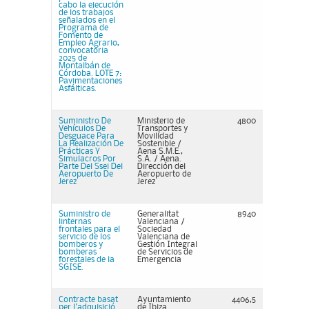
cabo la ejecución
de los trabajos
señalados en el
Programa de
Fomento de
Empleo Agrario,
convocatoria
2025 de
Montalbán de
Córdoba. LOTE 7:
Pavimentaciones
Asfálticas.
Suministro De
Ministerio de
4800
Vehículos De
Transportes y
Desguace Para
Movilidad
La Realización De
Sostenible /
Prácticas Y
Aena S.M.E.,
Simulacros Por
S.A. / Aena.
Parte Del Ssei Del
Dirección del
Aeropuerto De
Aeropuerto de
Jerez
Jerez
Suministro de
Generalitat
8940
linternas
Valenciana /
frontales para el
Sociedad
servicio de los
Valenciana de
bomberos y
Gestión Integral
bomberas
de Servicios de
forestales de la
Emergencia
SGISE.
Contracte basat
Ayuntamiento
4406,5
per l'adquisició
de Ibiza