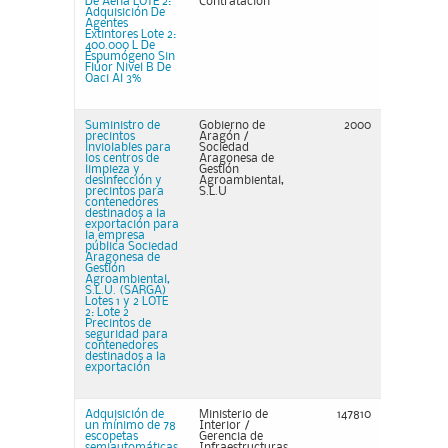
De Aena LOTE 2:
Contratación
Adquisición De
Agentes
Extintores Lote 2:
400.000 L De
Espumógeno Sin
Flúor Nivel B De
Oaci Al 3%
Suministro de
Gobierno de
2000
precintos
Aragón /
inviolables para
Sociedad
los centros de
Aragonesa de
limpieza y
Gestión
desinfección y
Agroambiental,
precintos para
S.L.U
contenedores
destinados a la
exportación para
la empresa
pública Sociedad
Aragonesa de
Gestión
Agroambiental,
S.L.U. (SARGA)
Lotes 1 y 2 LOTE
2: Lote 2
Precintos de
seguridad para
contenedores
destinados a la
exportación
Adquisición de
Ministerio de
147810
un mínimo de 78
Interior /
escopetas
Gerencia de
semiautomáticas
Infraestructuras