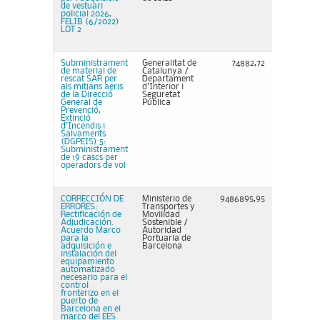
de vestuari
policial 2026,
FELIB (6/2022)
LOT 2
Subministrament
Generalitat de
74882,72
de material de
Catalunya /
rescat SAR per
Departament
als mitjans aeris
d'Interior i
de la Direcció
Seguretat
General de
Pública
Prevenció,
Extinció
d'Incendis i
Salvaments
(DGPEIS) 5:
Subministrament
de 19 cascs per
operadors de vol
CORRECCIÓN DE
Ministerio de
9486895,95
ERRORES:
Transportes y
Rectificación de
Movilidad
Adjudicación.
Sostenible /
Acuerdo Marco
Autoridad
para la
Portuaria de
adquisición e
Barcelona
instalación del
equipamiento
automatizado
necesario para el
control
fronterizo en el
puerto de
Barcelona en el
marco del EES