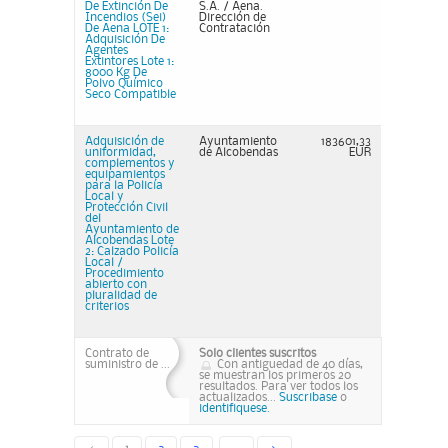
De Extinción De
S.A. / Aena.
Incendios (Sei)
Dirección de
De Aena LOTE 1:
Contratación
Adquisición De
Agentes
Extintores Lote 1:
8000 Kg De
Polvo Químico
Seco Compatible
Adquisición de
Ayuntamiento
183601,33
uniformidad,
de Alcobendas
EUR
complementos y
equipamientos
para la Policía
Local y
Protección Civil
del
Ayuntamiento de
Alcobendas Lote
2: Calzado Policía
Local /
Procedimiento
abierto con
pluralidad de
criterios
Contrato de
Solo clientes suscritos
suministro de ...
Con antiguedad de 40 días,
se muestran los primeros 20
resultados. Para ver todos los
actualizados...
Suscribase
o
identifiquese.