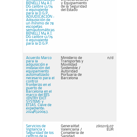
BENELLI M4 A.I.
y Equipamiento
DG calibre 12/76
de la Seguridad
o equivalente
del Estado
para la D.G.P.
ADJUDICACIÓN :
Adquisición de
un mínimo de 78
escopetas
semiautomáticas
BENELLI M4 A.I.
DG calibre 12/76
o equivalente
para la D.G.P.
Acuerdo Marco
Ministerio de
n/d
para la
Transportes y
adquisición e
Movilidad
instalación del
Sostenible /
equipamiento
Autoridad
automatizado
Portuaria de
necesario para el
Barcelona
control
fronterizo en el
puerto de
Barcelona en el
marco del EES
(ENTRY EXIT
SYSTEM) y
ETIAS. Clave de
expediente:
2024R320063.
Servicios de
Generalitat
2902119,07
Vigilancia y
Valenciana /
EUR
Seguridad de los
Conselleria de
centros de la
Sanidad