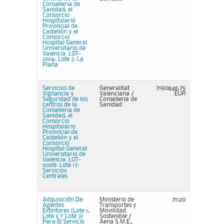
Conselleria de
Sanidad, el
Consorcio
Hospitalario
Provincial de
Castellón y el
Consorcio
Hospital General
Universitario de
Valencia. LOT-
0016: Lote 3: La
Plana
Servicios de
Generalitat
7190848,75
Vigilancia y
Valenciana /
EUR
Seguridad de los
Conselleria de
centros de la
Sanidad
Conselleria de
Sanidad, el
Consorcio
Hospitalario
Provincial de
Castellón y el
Consorcio
Hospital General
Universitario de
Valencia. LOT-
0009: Lote 17:
Servicios
Centrales
Adquisición De
Ministerio de
71120
Agentes
Transportes y
Extintores (Lote 1,
Movilidad
Lote 2 Y Lote 3)
Sostenible /
Para El Servicio
Aena S.M.E.,