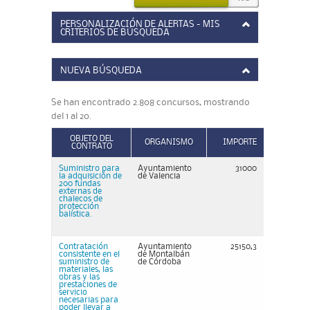
PERSONALIZACIÓN DE ALERTAS - MIS
CRITERIOS DE BÚSQUEDA
NUEVA BÚSQUEDA
Se han encontrado 2.808 concursos, mostrando
del 1 al 20.
OBJETO DEL
ORGANISMO
IMPORTE
CONTRATO
Suministro para
Ayuntamiento
31000
la adquisición de
de Valencia
200 fundas
externas de
chalecos de
protección
balística.
Contratación
Ayuntamiento
25150,3
consistente en el
de Montalbán
suministro de
de Córdoba
materiales, las
obras y las
prestaciones de
servicio
necesarias para
poder llevar a