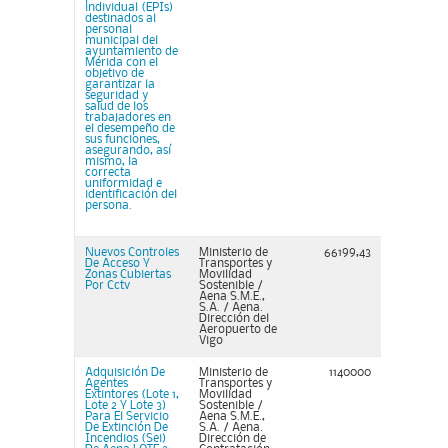
individual (EPIs)
destinados al
personal
municipal del
ayuntamiento de
Mérida con el
objetivo de
garantizar la
seguridad y
salud de los
trabajadores en
el desempeño de
sus funciones,
asegurando, así
mismo, la
correcta
uniformidad e
identificación del
persona.
Nuevos Controles
Ministerio de
66199,43
De Acceso Y
Transportes y
Zonas Cubiertas
Movilidad
Por Cctv
Sostenible /
Aena S.M.E.,
S.A. / Aena.
Dirección del
Aeropuerto de
Vigo
Adquisición De
Ministerio de
1140000
Agentes
Transportes y
Extintores (Lote 1,
Movilidad
Lote 2 Y Lote 3)
Sostenible /
Para El Servicio
Aena S.M.E.,
De Extinción De
S.A. / Aena.
Incendios (Sei)
Dirección de