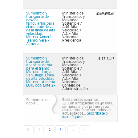
Suministro y
Ministerio de
4369495,61
transporte de
Transportes y
desvíos
Movilidad
ferroviarios para
Sostenible /
el montaje de vía
Adif-Alta
de la línea de alta
Velocidad /
velocidad
ADIF Alta
Murcia-Almería.
Velocidad -
Tramo: Vera –
Presidencia
Almería
Suministro y
Ministerio de
8157124,17
transporte de
Transportes y
aparatos de vía
Movilidad
para el tramo
Sostenible /
Murcia – Lorca
Adif-Alta
San Diego. Línea
Velocidad /
de alta velocidad
ADIF Alta
Murcia – Almería
Velocidad -
LOTE 003: Lote 3 -
Consejo de
Administración
Suministro de
Solo clientes suscritos
doble ...
Con antiguedad de 40 días,
se muestran los primeros 20
resultados. Para ver todos los
actualizados...
Suscribase
o
identifiquese.
<
1
2
3
...
>