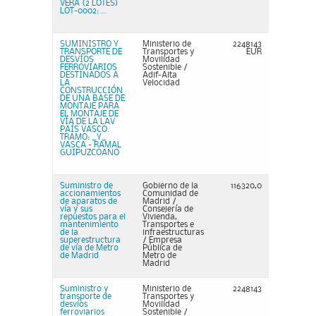
VERA (2 LOTES)
LOT-0002: ...
SUMINISTRO Y
Ministerio de
2248143
TRANSPORTE DE
Transportes y
EUR
DESVÍOS
Movilidad
FERROVIARIOS
Sostenible /
DESTINADOS A
Adif-Alta
LA
Velocidad
CONSTRUCCIÓN
DE UNA BASE DE
MONTAJE PARA
EL MONTAJE DE
VÍA DE LA LAV
PAÍS VASCO.
TRAMO: _Y_
VASCA - RAMAL
GUIPUZCOANO
Suministro de
Gobierno de la
116320,0
accionamientos
Comunidad de
de aparatos de
Madrid /
vía y sus
Consejería de
repuestos para el
Vivienda,
mantenimiento
Transportes e
de la
infraestructuras
superestructura
/ Empresa
de vía de Metro
Pública de
de Madrid
Metro de
Madrid
Suministro y
Ministerio de
2248143
transporte de
Transportes y
desvíos
Movilidad
ferroviarios
Sostenible /