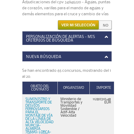
Adjudicaciones del cpv 34946220 - Agujas, puntas
de corazón, varillas para el mando de agujas y
demás elementos para el cruce y cambio de vías
VER MI SELECCIÓN
PERSONALIZACIÓN DE ALERTAS - MIS
CRITERIOS DE BÚSQUEDA
NUEVA BÚSQUEDA
Se han encontrado 65 concursos, mostrando del 1
al 20.
OBJETO DEL
ORGANISMO
IMPORTE
CONTRATO
SUMINISTRO Y
Ministerio de
11280310,48
TRANSPORTE DE
Transportes y
EUR
DESVÍOS
Movilidad
FERROVIARIOS
Sostenible /
PARA EL
Adif-Alta
MONTAJE DE VÍA
Velocidad
DE LA LÍNEA DE
ALTA VELOCIDAD
MURCIA-
ALMERÍA.
TRAMO: LORCA-