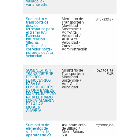
Valladolid-
variante este
Suministro y
Ministerio de
5087333,32
transporte de
Transportes y
desvíos
Movilidad
ferroviarios para
Sostenible /
el tramo RAF
Adif-Alta
Palencia –
Velocidad /
bifurcación
ADIF Alta
Vilecha.
Velocidad -
Duplicación del
Consejo de
corredor norte–
Administración
noroeste de Alta
Velocidad
SUMINISTRO Y
Ministerio de
1043708,76
TRANSPORTE DE
Transportes y
EUR
DESVÍOS
Movilidad
FERROVIARIOS
Sostenible /
PARA LA
Adif-Alta
CONSTRUCCIÓN
Velocidad
DE UNA BASE DE
MANTENIMIENTO
PARA EL TRAMO
LORCA-ALMERÍA
DE LA LAV
MURCIA
ALMERÍA.
Suministro de
Ayuntamiento
270000,00
elementos de
de Bilbao /
sustitución de
Metro Bilbao,
aparatos de vía.
S.A.