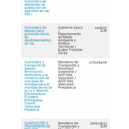
Suministro de
elementos de
sustitución de
aparatos de vía;
lote 1
Suministro de
Gobierno Vasco
2418025
desvíos para
/
EUR
próximas obras
Departamento
de
de Medio
desdoblamientos
Ambiente y
de vía
Política
Territorial /
Euskal Trenbide
Sarea
Suministro y
Ministerio de
2276684,98
transporte de
Transportes y
desvios
Movilidad
ferroviarios
Sostenible /
destinados a la
Adif-Alta
construcción de
Velocidad /
una base de
ADIF Alta
montaje para el
Velocidad -
montaje de vía de
Presidencia
la l.a.v. Madrid-
Extremadura-
Frontera
Portuguesa.
Tramo:
Talayuela-
Plasencia.
SUMINISTRO Y
Ministerio de
2005218,53
TRANSPORTE DE
Transportes y
EUR