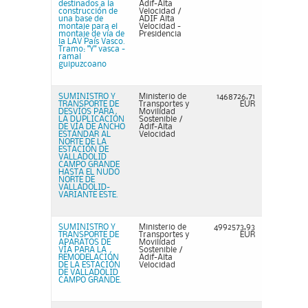
destinados a la
Adif-Alta
construcción de
Velocidad /
una base de
ADIF Alta
montaje para el
Velocidad -
montaje de vía de
Presidencia
la LAV País Vasco.
Tramo: "Y" vasca -
ramal
guipuzcoano
SUMINISTRO Y
Ministerio de
1468726,71
TRANSPORTE DE
Transportes y
EUR
DESVÍOS PARA
Movilidad
LA DUPLICACIÓN
Sostenible /
DE VÍA DE ANCHO
Adif-Alta
ESTÁNDAR AL
Velocidad
NORTE DE LA
ESTACIÓN DE
VALLADOLID
CAMPO GRANDE
HASTA EL NUDO
NORTE DE
VALLADOLID-
VARIANTE ESTE.
SUMINISTRO Y
Ministerio de
4992573,93
TRANSPORTE DE
Transportes y
EUR
APARATOS DE
Movilidad
VÍA PARA LA
Sostenible /
REMODELACIÓN
Adif-Alta
DE LA ESTACIÓN
Velocidad
DE VALLADOLID
CAMPO GRANDE.