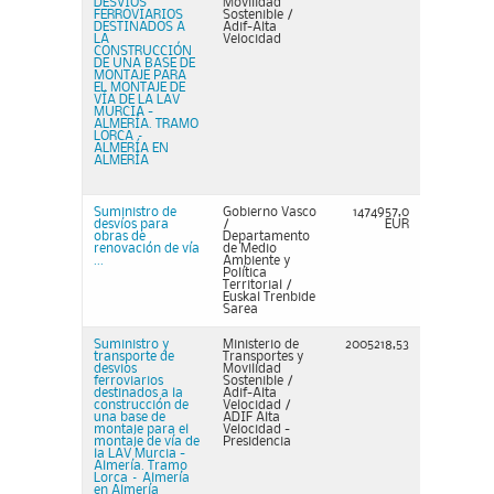
DESVIOS
Movilidad
FERROVIARIOS
Sostenible /
DESTINADOS A
Adif-Alta
LA
Velocidad
CONSTRUCCIÓN
DE UNA BASE DE
MONTAJE PARA
EL MONTAJE DE
VÍA DE LA LAV
MURCIA -
ALMERÍA. TRAMO
LORCA –
ALMERÍA EN
ALMERÍA
Suministro de
Gobierno Vasco
1474957,0
desvíos para
/
EUR
obras de
Departamento
renovación de vía
de Medio
...
Ambiente y
Política
Territorial /
Euskal Trenbide
Sarea
Suministro y
Ministerio de
2005218,53
transporte de
Transportes y
desvios
Movilidad
ferroviarios
Sostenible /
destinados a la
Adif-Alta
construcción de
Velocidad /
una base de
ADIF Alta
montaje para el
Velocidad -
montaje de vía de
Presidencia
la LAV Murcia -
Almería. Tramo
Lorca – Almería
en Almería