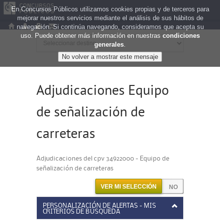
En Concursos Públicos utilizamos cookies propias y de terceros para
mejorar nuestros servicios mediante el análisis de sus hábitos de
navegación. Si continúa navegando, consideramos que acepta su
uso. Puede obtener más información en nuestras
condiciones
generales
.
Adjudicaciones Equipo
de señalización de
carreteras
Adjudicaciones del cpv 34922000 - Equipo de
señalización de carreteras
VER MI SELECCIÓN
PERSONALIZACIÓN DE ALERTAS - MIS
CRITERIOS DE BÚSQUEDA