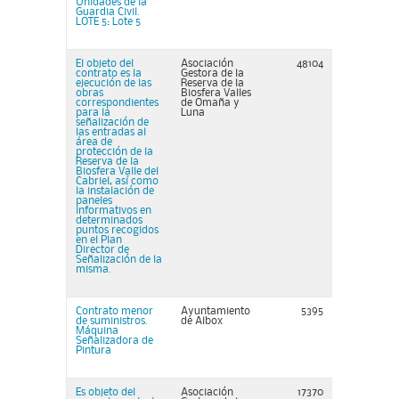
Unidades de la
Guardia Civil.
LOTE 5: Lote 5
El objeto del
Asociación
48104
contrato es la
Gestora de la
ejecución de las
Reserva de la
obras
Biosfera Valles
correspondientes
de Omaña y
para la
Luna
señalización de
las entradas al
área de
protección de la
Reserva de la
Biosfera Valle del
Cabriel, así como
la instalación de
paneles
informativos en
determinados
puntos recogidos
en el Plan
Director de
Señalización de la
misma.
Contrato menor
Ayuntamiento
5395
de suministros.
de Albox
Máquina
Señalizadora de
Pintura
Es objeto del
Asociación
17370