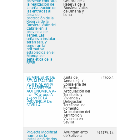
presente contrato
Gestora de la
la realización de
Reserva de la
la señalización de
Biosfera Valles
las entradas al
de Omaña y
área de
Luna
protección de la
Reserva de la
Biosfera Valle del
Cabriel en la
provincia de
Teruel. Las
señales a instalar
serán seis, y
seguirán la
normativa
establecida en el
Manual de
señalética de la
RERB.
SUMINISTRO DE
Junta de
13700,3
SEÑALIZACION
Andalucía /
VERTICAL PARA
Consejería de
LA CARRETERA
Fomento,
AUTONOMICA A-
Articulación del
376 PK 0+000 A
Territorio y
3+600 DE LA
Vivienda /
PROVINCIA DE
Delegación
SEVILLA
Territorial de
Fomento,
Articulación del
Territorio y
Vivienda en
Sevilla
Projecte Modificat
Ayuntamiento
162579,84
núm. 2 de la
de Solivella
instal·lació de dos