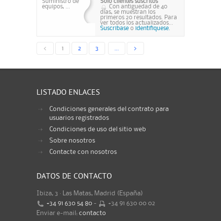
Suministro de
Solo clientes suscritos
equipos, ...
Con antiguedad de 40
días, se muestran los
primeros 20 resultados. Para
ver todos los actualizados...
Suscribase
o
identifiquese.
<
1
2
3
...
>
LISTADO ENLACES
Condiciones generales del contrato para
usuarios registrados
Condiciones de uso del sitio web
Sobre nosotros
Contacte con nosotros
DATOS DE CONTACTO
Ibiza, 3 · Las Matas, Madrid (España)
+34 91 630 54 80
-
+34 91 630 00 02
Enviar e-mail:
contacto