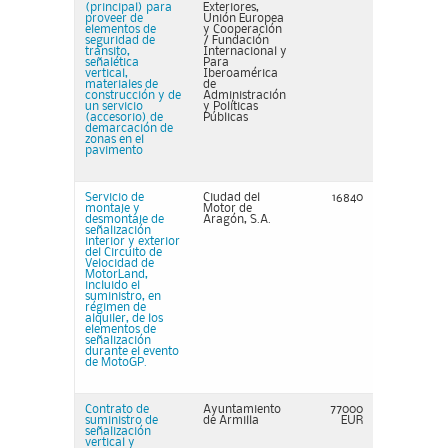
(principal) para
Exteriores,
proveer de
Unión Europea
elementos de
y Cooperación
seguridad de
/ Fundación
tránsito,
Internacional y
señalética
Para
vertical,
Iberoamérica
materiales de
de
construcción y de
Administración
un servicio
y Políticas
(accesorio) de
Públicas
demarcación de
zonas en el
pavimento
Servicio de
Ciudad del
16840
montaje y
Motor de
desmontaje de
Aragón, S.A.
señalización
interior y exterior
del Circuito de
Velocidad de
MotorLand,
incluido el
suministro, en
régimen de
alquiler, de los
elementos de
señalización
durante el evento
de MotoGP.
Contrato de
Ayuntamiento
77000
suministro de
de Armilla
EUR
señalización
vertical y