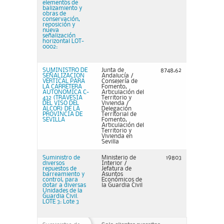
elementos de
balizamiento y
obras de
conservación,
reposición y
nueva
señalización
horizontal LOT-
0002:
SUMINISTRO DE
Junta de
8748,62
SEÑALIZACION
Andalucía /
VERTICAL PARA
Consejería de
LA CARRETERA
Fomento,
AUTONOMICA C-
Articulación del
432 (TRAVESIA
Territorio y
DEL VISO DEL
Vivienda /
ALCOR) DE LA
Delegación
PROVINCIA DE
Territorial de
SEVILLA
Fomento,
Articulación del
Territorio y
Vivienda en
Sevilla
Suministro de
Ministerio de
19803
diversos
Interior /
repuestos de
Jefatura de
barreamiento y
Asuntos
control, para
Económicos de
dotar a diversas
la Guardia Civil
Unidades de la
Guardia Civil.
LOTE 3: Lote 3