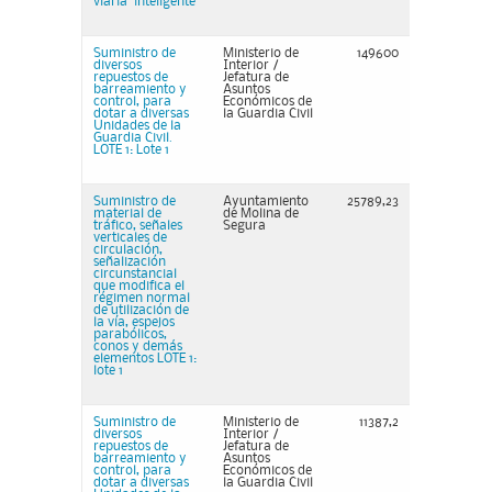
viaria "inteligente"
Suministro de
Ministerio de
149600
diversos
Interior /
repuestos de
Jefatura de
barreamiento y
Asuntos
control, para
Económicos de
dotar a diversas
la Guardia Civil
Unidades de la
Guardia Civil.
LOTE 1: Lote 1
Suministro de
Ayuntamiento
25789,23
material de
de Molina de
tráfico, señales
Segura
verticales de
circulación,
señalización
circunstancial
que modifica el
régimen normal
de utilización de
la vía, espejos
parabólicos,
conos y demás
elementos LOTE 1:
lote 1
Suministro de
Ministerio de
11387,2
diversos
Interior /
repuestos de
Jefatura de
barreamiento y
Asuntos
control, para
Económicos de
dotar a diversas
la Guardia Civil