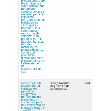
present contracte
té per objecte el
subministrament
mitjançant
compra de divers
material per a la
regulació i
reorganització del
trànsit en els
casos que es
necessari, tals
com bandes
reductores de
velocitat, coixí
berlines, miralls
flexibles, balisses,
tanques
metàl·liques,
plaques de gual,
cartells de
prohibició
d’estacionament
provisional, cons,
i altres elements
de... 2:
Separadors de
ca...
servicio para la
Ayuntamiento
n/d
revisión anual,
de Línea La de
verificación
la Concepción
periódica
obligatoria,
mantenimiento
preventivo y
correctivo, para
un 1 etilómetro de
la marca Draguer
7510 ES, 1