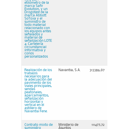
etilómetro de la
marca Safir
Evolution, y un
Drogotest de la
marca Abbott
SoToxa y el
suministro de
todo material
relacionado con
los equipos antes
señalados y
material de
señalización LOTE
4: Cartelería
circunstancial
informativa y
conos
personalizados
Realización de los
Navantia, S.A.
313386,97
trabajos
necesarios para
la adecuación del
pavimento de los
viales principales,
sendas
peatonales,
aparcamientos,
señalización
horizontal y
vertical en el
astillero de
Navantia Fene.
Contrato mixto de
Ministerio de
111477,72
suministro
Asuntos