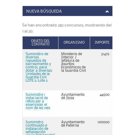
NUEVA BÚSQUEDA
Se han encontrado 282 concursos, mostrando del
1 al 20.
OBJETO DEL
ORGANISMO
IMPORTE
CONTRATO
Suministro de
Ministerio de
31472
diversos
Interior /
repuestos de
Jefatura de
barreamiento y
Asuntos
control, para
Económicos de
dotar a diversas
la Guardia Civil
Unidades de la
Guardia Civil.
LOTE 2: Lote 2
Suministre i
Ayuntamiento
44500
instal·lació de
de Ibiza
rètols per a
assenyalar el
nom de les vies
Suministro
Ayuntamiento
100000
continuado e
de Paterna
instalación de
señalización