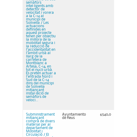
semàfors
intel·ligents amb
detector de
velocitat i vorera
a la C-14 al
municipi de
Solivella / Les
actuacions
definides en
aquest projecte
tenen per objectiu
la millora de la
mobilitat segura i
la reducció de
l’accidentalitat en
l’àmbit urbà al
llarg de la
carretera de
Montblanc a
Artesa, C-14, en
tot el nucli urbà.
Es pretén actuar a
l’entrada Nord i
Sud de la C-14
dins del municipi
de Solivella
mitjançant
instal·lació de
semàfors de
veloci...
Subministrament
Ayuntamiento
6540,0
mitjançant
de Reus
compra de divers
material per al
departament de
Mobilitat i
Circulació / El