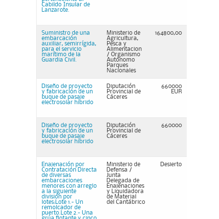
Cabildo Insular de
Lanzarote.
Suministro de una
Ministerio de
164800,00
embarcación
Agricultura,
auxiliar, semirrígida,
Pesca y
para el servicio
Alimentacion
marítimo de la
/ Organismo
Guardia Civil.
Autónomo
Parques
Nacionales
Diseño de proyecto
Diputación
660000
y fabricación de un
Provincial de
EUR
buque de pasaje
Cáceres
electrosolar híbrido
Diseño de proyecto
Diputación
660000
y fabricación de un
Provincial de
buque de pasaje
Cáceres
electrosolar híbrido
Enajenación por
Ministerio de
Desierto
Contratación Directa
Defensa /
de diversas
Junta
embarcaciones
Delegada de
menores con arreglo
Enajenaciones
a la siguiente
y Liquidadora
división por
de Material
lotes:Lote 1.- Un
del Cantábrico
remolcador de
puerto.Lote 2.- Una
grúa flotante y cinco