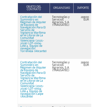
OBJETO DEL
ORGANISMO
IMPORTE
CONTRATO
Contratación del
Tecnologías y
28800
Suministro en
Servicios
EUR
Régimen de Alquiler
Agrarios, S.A.
de Equipos de
(TRAGSATEC)
Navegación Para El
Servicio de
Vigilancia Marítima
en el Litoral de La
Comunitat
Valenciana (2025-
2028) LOT-0006:
Lote 6. Equipo de
navegación
Torrevieja (Alicante)
Contratación del
Tecnologías y
28800
Suministro en
Servicios
EUR
Régimen de Alquiler
Agrarios, S.A.
de Equipos de
(TRAGSATEC)
Navegación Para El
Servicio de
Vigilancia Marítima
en el Litoral de La
Comunitat
Valenciana (2025-
2028) LOT-0004:
Lote 4. Equipo de
navegación Calpe
(Alicante)