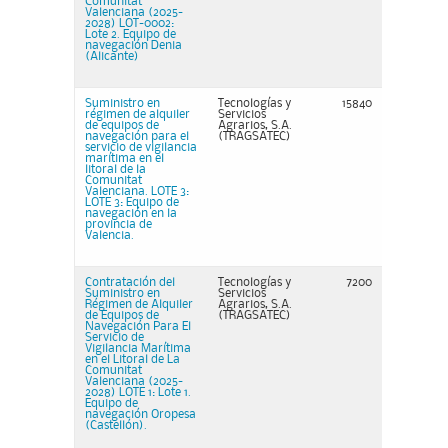
Comunitat
Valenciana (2025-
2028) LOT-0002:
Lote 2. Equipo de
navegación Denia
(Alicante)
Suministro en
Tecnologías y
15840
régimen de alquiler
Servicios
de equipos de
Agrarios, S.A.
navegación para el
(TRAGSATEC)
servicio de vigilancia
marítima en el
litoral de la
Comunitat
Valenciana. LOTE 3:
LOTE 3: Equipo de
navegación en la
provincia de
Valencia.
Contratación del
Tecnologías y
7200
Suministro en
Servicios
Régimen de Alquiler
Agrarios, S.A.
de Equipos de
(TRAGSATEC)
Navegación Para El
Servicio de
Vigilancia Marítima
en el Litoral de La
Comunitat
Valenciana (2025-
2028) LOTE 1: Lote 1.
Equipo de
navegación Oropesa
(Castellón).