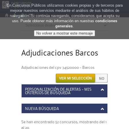
En Concursos Públicos utilizamos cookies propias y de terceros para
mejorar nuestros servicios mediante el análisis de sus hábitos de
navegación. Si continúa navegando, consideramos que acepta su
uso. Puede obtener más información en nuestras
condiciones
generales
.
Adjudicaciones Barcos
Adjudicaciones del cpv 34520000 - Barcos
VER MI SELECCIÓN
PERSONALIZACIÓN DE ALERTAS - MIS
CRITERIOS DE BÚSQUEDA
NUEVA BÚSQUEDA
Se han encontrado 52 concursos, mostrando del 1
al 20.