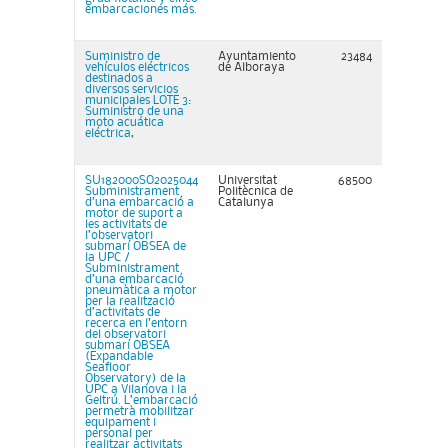
embarcaciones más.
Suministro de
Ayuntamiento
23484
vehículos eléctricos
de Alboraya
destinados a
diversos servicios
municipales LOTE 3:
Suministro de una
moto acuática
eléctrica,
SU182000SO2025044
Universitat
68500
Subministrament
Politècnica de
d’una embarcació a
Catalunya
motor de suport a
les activitats de
l’observatori
submarí OBSEA de
la UPC /
Subministrament
d’una embarcació
pneumàtica a motor
per la realització
d’activitats de
recerca en l’entorn
del observatori
submarí OBSEA
(Expandable
Seafloor
Observatory) de la
UPC a Vilanova i la
Geltrú. L’embarcació
permetrà mobilitzar
equipament i
personal per
realitzar activitats