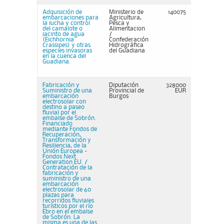
Adquisición de
Ministerio de
140075
embarcaciones para
Agricultura,
la lucha y control
Pesca y
del camalote o
Alimentacion
jacinto de agua
/
(Eichhornia
Confederación
Crassipes) y otras
Hidrográfica
especies invasoras
del Guadiana
en la cuenca del
Guadiana.
Fabricación y
Diputación
328000
Suministro de una
Provincial de
EUR
embarcación
Burgos
electrosolar con
destino a paseo
fluvial por el
embalse de Sobrón.
Financiado
mediante Fondos de
Recuperación,
Transformación y
Resiliencia, de la
Unión Europea -
Fondos Next
Generation EU. /
Contratación de la
fabricación y
suministro de una
embarcación
electrosolar de 60
plazas para
recorridos fluviales
turísticos por el río
Ebro en el embalse
de Sobrón. La
misma es una de las