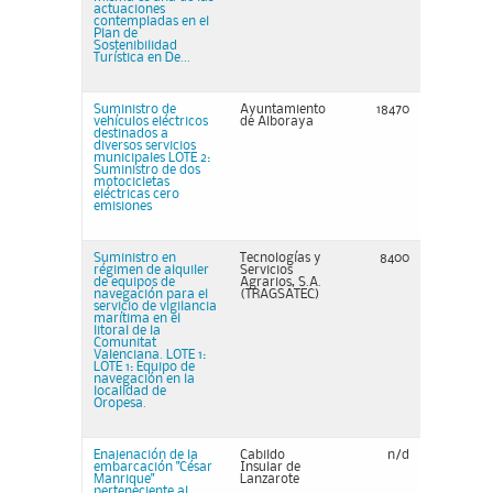
actuaciones
contempladas en el
Plan de
Sostenibilidad
Turística en De...
Suministro de
Ayuntamiento
18470
vehículos eléctricos
de Alboraya
destinados a
diversos servicios
municipales LOTE 2:
Suministro de dos
motocicletas
eléctricas cero
emisiones
Suministro en
Tecnologías y
8400
régimen de alquiler
Servicios
de equipos de
Agrarios, S.A.
navegación para el
(TRAGSATEC)
servicio de vigilancia
marítima en el
litoral de la
Comunitat
Valenciana. LOTE 1:
LOTE 1: Equipo de
navegación en la
localidad de
Oropesa.
Enajenación de la
Cabildo
n/d
embarcación "César
Insular de
Manrique"
Lanzarote
perteneciente al