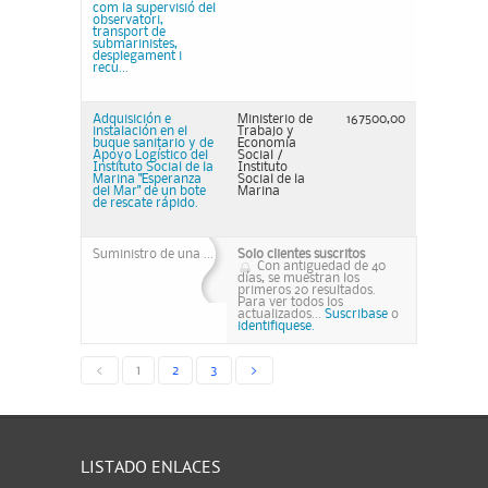
com la supervisió del
observatori,
transport de
submarinistes,
desplegament i
recu...
Adquisición e
Ministerio de
167500,00
instalación en el
Trabajo y
buque sanitario y de
Economía
Apoyo Logístico del
Social /
Instituto Social de la
Instituto
Marina "Esperanza
Social de la
del Mar" de un bote
Marina
de rescate rápido.
Suministro de una ...
Solo clientes suscritos
Con antiguedad de 40
días, se muestran los
primeros 20 resultados.
Para ver todos los
actualizados...
Suscribase
o
identifiquese.
<
1
2
3
>
LISTADO ENLACES