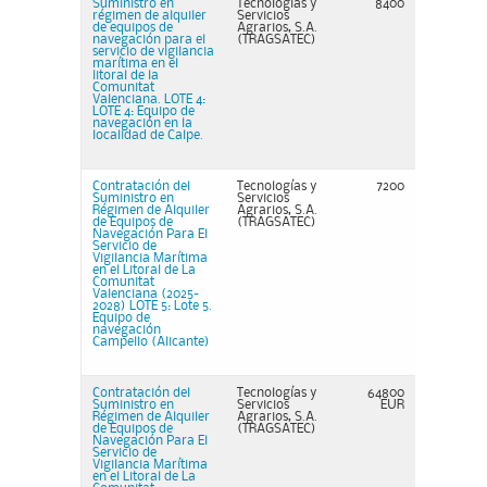
Suministro en
Tecnologías y
8400
régimen de alquiler
Servicios
de equipos de
Agrarios, S.A.
navegación para el
(TRAGSATEC)
servicio de vigilancia
marítima en el
litoral de la
Comunitat
Valenciana. LOTE 4:
LOTE 4: Equipo de
navegación en la
localidad de Calpe.
Contratación del
Tecnologías y
7200
Suministro en
Servicios
Régimen de Alquiler
Agrarios, S.A.
de Equipos de
(TRAGSATEC)
Navegación Para El
Servicio de
Vigilancia Marítima
en el Litoral de La
Comunitat
Valenciana (2025-
2028) LOTE 5: Lote 5.
Equipo de
navegación
Campello (Alicante)
Contratación del
Tecnologías y
64800
Suministro en
Servicios
EUR
Régimen de Alquiler
Agrarios, S.A.
de Equipos de
(TRAGSATEC)
Navegación Para El
Servicio de
Vigilancia Marítima
en el Litoral de La