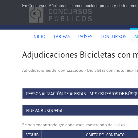
En Concursos Públicos utilizamos cookies propias y de terceros
INICIO
TARIFAS
PAÍSES
CONCURSOS
A
Adjudicaciones Bicicletas con m
Adjudicaciones del cpv 34422000 - Bicicletas con motor auxili
PERSONALIZACIÓN DE ALERTAS - MIS CRITERIOS DE BÚSQ
NUEVA BÚSQUEDA
Se han encontrado 170 concursos, mostrando del 1 al 20.
SEGUIR
OBJETO DEL CONTRATO