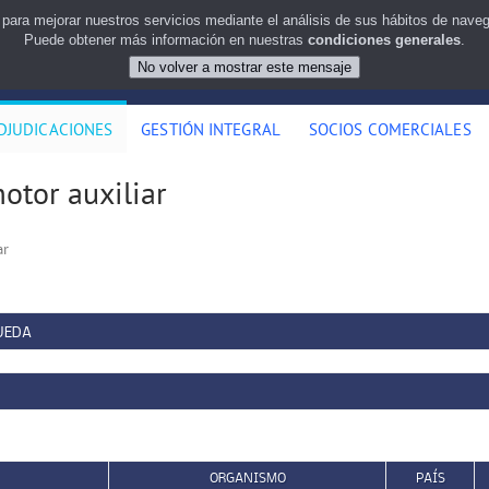
 para mejorar nuestros servicios mediante el análisis de sus hábitos de nav
Puede obtener más información en nuestras
condiciones generales
.
DJUDICACIONES
GESTIÓN INTEGRAL
SOCIOS COMERCIALES
otor auxiliar
ar
UEDA
ORGANISMO
PAÍS