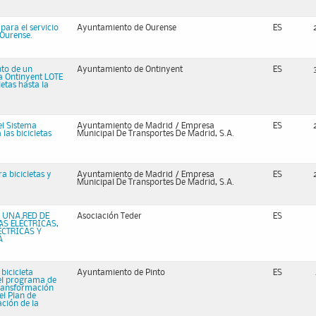
 para el servicio
Ayuntamiento de Ourense
ES
 Ourense.
nto de un
Ayuntamiento de Ontinyent
ES
ra Ontinyent LOTE
letas hasta la
el Sistema
Ayuntamiento de Madrid / Empresa
ES
las bicicletas
Municipal De Transportes De Madrid, S.A.
a bicicletas y
Ayuntamiento de Madrid / Empresa
ES
Municipal De Transportes De Madrid, S.A.
 UNA RED DE
Asociación Teder
ES
S ELÉCTRICAS,
ÉCTRICAS Y
A
 bicicleta
Ayuntamiento de Pinto
ES
el programa de
transformación
el Plan de
ción de la