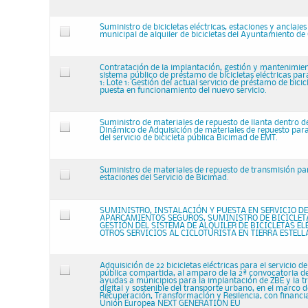
Suministro de bicicletas eléctricas, estaciones y anclajes
municipal de alquiler de bicicletas del Ayuntamiento de
Contratación de la implantación, gestión y mantenimie
sistema público de préstamo de bicicletas eléctricas pa
1: Lote 1: Gestión del actual servicio de préstamo de bicic
puesta en funcionamiento del nuevo servicio.
Suministro de materiales de repuesto de llanta dentro d
Dinámico de Adquisición de materiales de repuesto para 
del servicio de bicicleta pública Bicimad de EMT.
Suministro de materiales de repuesto de transmisión par
estaciones del Servicio de Bicimad.
SUMINISTRO, INSTALACIÓN Y PUESTA EN SERVICIO DE
APARCAMIENTOS SEGUROS, SUMINISTRO DE BICICLETA
GESTIÓN DEL SISTEMA DE ALQUILER DE BICICLETAS EL
OTROS SERVICIOS AL CICLOTURISTA EN TIERRA ESTELL
Adquisición de 22 bicicletas eléctricas para el servicio de
pública compartida, al amparo de la 2ª convocatoria d
ayudas a municipios para la implantación de ZBE y la 
digital y sostenible del transporte urbano, en el marco d
Recuperación, Transformación y Resilencia, con financia
Unión Europea NEXT GENERATION EU