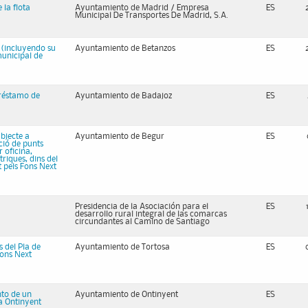
 la flota
Ayuntamiento de Madrid / Empresa
ES
Municipal De Transportes De Madrid, S.A.
s (incluyendo su
Ayuntamiento de Betanzos
ES
municipal de
préstamo de
Ayuntamiento de Badajoz
ES
ubjecte a
Ayuntamiento de Begur
ES
ció de punts
 oficina,
triques, dins del
t pels Fons Next
Presidencia de la Asociación para el
ES
desarrollo rural integral de las comarcas
circundantes al Camino de Santiago
s del Pla de
Ayuntamiento de Tortosa
ES
Fons Next
nto de un
Ayuntamiento de Ontinyent
ES
ra Ontinyent