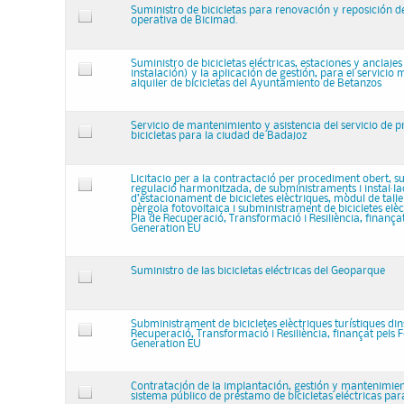
Suministro de bicicletas para renovación y reposición de
operativa de Bicimad.
Suministro de bicicletas eléctricas, estaciones y anclaje
instalación) y la aplicación de gestión, para el servicio 
alquiler de bicicletas del Ayuntamiento de Betanzos
Servicio de mantenimiento y asistencia del servicio de 
bicicletas para la ciudad de Badajoz
Licitacio per a la contractació per procediment obert, s
regulació harmonitzada, de subministraments i instal·la
d’estacionament de bicicletes elèctriques, mòdul de taller
pèrgola fotovoltaica i subministrament de bicicletes elèc
Pla de Recuperació, Transformació i Resiliència, finança
Generation EU
Suministro de las bicicletas eléctricas del Geoparque
Subministrament de bicicletes elèctriques turístiques din
Recuperació, Transformació i Resiliència, finançat pels 
Generation EU
Contratación de la implantación, gestión y mantenimie
sistema público de préstamo de bicicletas eléctricas pa