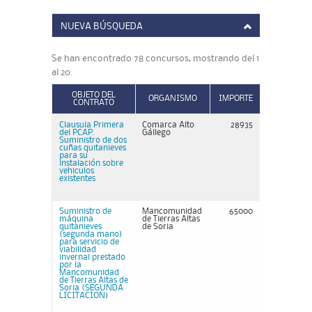
NUEVA BÚSQUEDA
Se han encontrado 78 concursos, mostrando del 1
al 20.
OBJETO DEL
ORGANISMO
IMPORTE
CONTRATO
Clausula Primera
Comarca Alto
28935
del PCAP.
Gállego
Suministro de dos
cuñas quitanieves
para su
instalación sobre
vehiculos
existentes
Suministro de
Mancomunidad
65000
máquina
de Tierras Altas
quitanieves
de Soria
(segunda mano)
para servicio de
viabilidad
invernal prestado
por la
Mancomunidad
de Tierras Altas de
Soria (SEGUNDA
LICITACION)