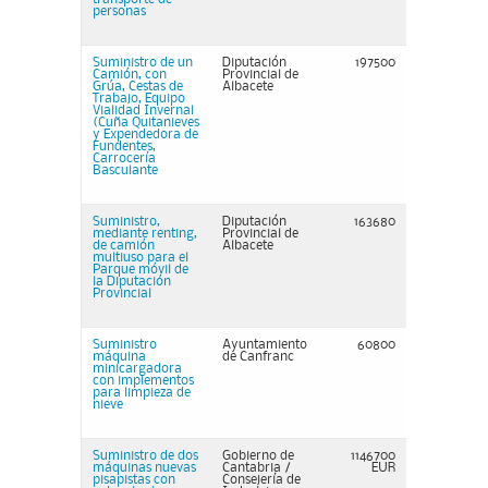
personas
Suministro de un
Diputación
197500
Camión, con
Provincial de
Grúa, Cestas de
Albacete
Trabajo, Equipo
Vialidad Invernal
(Cuña Quitanieves
y Expendedora de
Fundentes,
Carrocería
Basculante
Suministro,
Diputación
163680
mediante renting,
Provincial de
de camión
Albacete
multiuso para el
Parque móvil de
la Diputación
Provincial
Suministro
Ayuntamiento
60800
máquina
de Canfranc
minicargadora
con implementos
para limpieza de
nieve
Suministro de dos
Gobierno de
1146700
máquinas nuevas
Cantabria /
EUR
pisapistas con
Consejería de