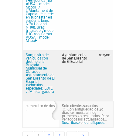
THG-100, Camió
AUSA, i model
M300H /
L'Ajuntament de
Capolat té interès
en subhastar els
següents béns:
New Holland
NH95, Braç
triturador, model
THG-100, Camió
AUSA, i model
M300H
Suministro de
Ayuntamiento
102500
vehículos con
de San Lorenzo
destino a la
de El Escorial
Brigada
Municipal de
Obras del
Ayuntamiento de
San Lorenzo de El
Escorial
(vehículos
especiales) LOTE
2: Minicargadora
suministro de dos
Solo clientes suscritos
...
Con antiguedad de 40
días, se muestran los
primeros 20 resultados. Para
ver todos los actualizados...
Suscribase
o
identifiquese.
<
1
2
3
...
>