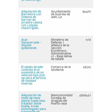
Adquisición de
Ayuntamiento
86470
Barredora con
de Guardia de
Sistema de
Jaén, La
barrido de
arrastre cabina
con 2 plazas
chasis rígido.
Acar
Ministerio de
n/d
Navacerrada -
Defensa /
Alquiler
Jefatura de la
quitanieves
Sección
Económico-
Administrativa
27 - Base Aérea
de Getafe
El objeto de este
Comarca de la
28325
contrato es el
Jacetania
suministro de un
vehículo tipo pick
up para el servicio
de vialidad
invernal
Adquisición de
Mancomunidad
47818,67
moto de nieve
Forestal de
alpina Superclass.
Aragüés del
trazador doble
Puerto-Jasa
huella, trineo
homologado para
transporte de