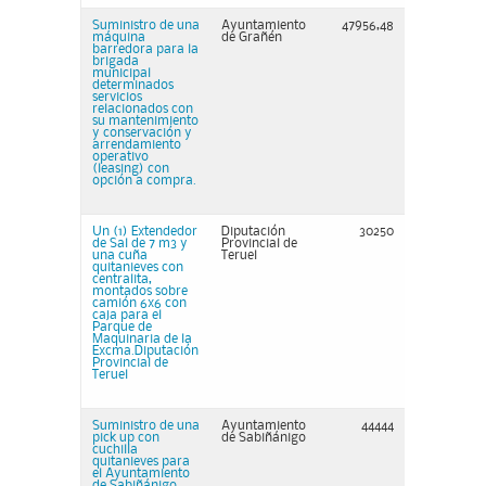
Suministro de una
Ayuntamiento
47956,48
máquina
de Grañén
barredora para la
brigada
municipal
determinados
servicios
relacionados con
su mantenimiento
y conservación y
arrendamiento
operativo
(leasing) con
opción a compra.
Un (1) Extendedor
Diputación
30250
de Sal de 7 m3 y
Provincial de
una cuña
Teruel
quitanieves con
centralita,
montados sobre
camión 6x6 con
caja para el
Parque de
Maquinaria de la
Excma.Diputación
Provincial de
Teruel
Suministro de una
Ayuntamiento
44444
pick up con
de Sabiñánigo
cuchilla
quitanieves para
el Ayuntamiento
de Sabiñánigo