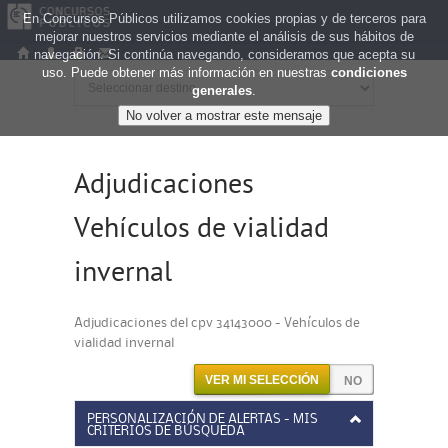
En Concursos Públicos utilizamos cookies propias y de terceros para
mejorar nuestros servicios mediante el análisis de sus hábitos de
navegación. Si continúa navegando, consideramos que acepta su
uso. Puede obtener más información en nuestras
condiciones
generales
.
Adjudicaciones
Vehículos de vialidad
invernal
Adjudicaciones del cpv 34143000 - Vehículos de
vialidad invernal
VER MI SELECCIÓN
PERSONALIZACIÓN DE ALERTAS - MIS
CRITERIOS DE BÚSQUEDA