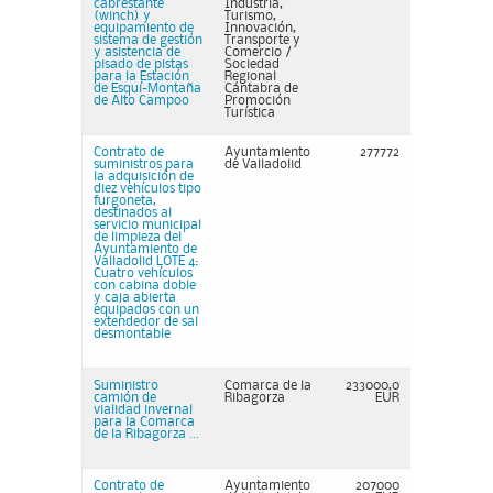
cabrestante
Industria,
(winch) y
Turismo,
equipamiento de
Innovación,
sistema de gestión
Transporte y
y asistencia de
Comercio /
pisado de pistas
Sociedad
para la Estación
Regional
de Esquí-Montaña
Cántabra de
de Alto Campoo
Promoción
Turística
Contrato de
Ayuntamiento
277772
suministros para
de Valladolid
la adquisición de
diez vehículos tipo
furgoneta,
destinados al
servicio municipal
de limpieza del
Ayuntamiento de
Valladolid LOTE 4:
Cuatro vehículos
con cabina doble
y caja abierta
equipados con un
extendedor de sal
desmontable
Suministro
Comarca de la
233000,0
camión de
Ribagorza
EUR
vialidad invernal
para la Comarca
de la Ribagorza ...
Contrato de
Ayuntamiento
207000