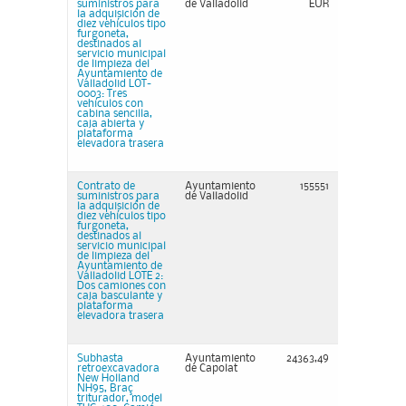
suministros para
de Valladolid
EUR
la adquisición de
diez vehículos tipo
furgoneta,
destinados al
servicio municipal
de limpieza del
Ayuntamiento de
Valladolid LOT-
0003: Tres
vehículos con
cabina sencilla,
caja abierta y
plataforma
elevadora trasera
Contrato de
Ayuntamiento
155551
suministros para
de Valladolid
la adquisición de
diez vehículos tipo
furgoneta,
destinados al
servicio municipal
de limpieza del
Ayuntamiento de
Valladolid LOTE 2:
Dos camiones con
caja basculante y
plataforma
elevadora trasera
Subhasta
Ayuntamiento
24363,49
retroexcavadora
de Capolat
New Holland
NH95, Braç
triturador, model