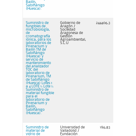
Bailín,
Sabiñánigo
(Huesca).
Suministro de
Gobierno de
244406,3
fungibles de
Aragón /
microbiología,
Sociedad
de
Aragonesa de
cromatografía
Gestión
iónica, para los
Agroambiental,
laboratorios de
S.L.U
Pirenarium y
Bailín TM de
Sabiñánigo
(Huesca) y
servicio de
mantenimiento
del analizador
TOC del
laboratorio de
Pirenarium, TM
de Sabiñánigo
(Huesca) Lotes 1
a 4 LOTE 1: Lote 1:
Suministro de
material fungible
para el
laboratorio de
Pirenarium y
Bailín,
Sabiñánigo
(Huesca).
Suministro de
Universidad de
196,83
material de
Valladolid /
vidrio de
Fundación