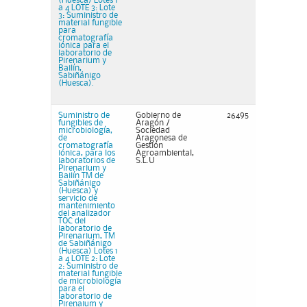
(Huesca) Lotes 1
a 4 LOTE 3: Lote
3: Suministro de
material fungible
para
cromatografía
iónica para el
laboratorio de
Pirenarium y
Bailín,
Sabiñánigo
(Huesca).
Suministro de
Gobierno de
26495
fungibles de
Aragón /
microbiología,
Sociedad
de
Aragonesa de
cromatografía
Gestión
iónica, para los
Agroambiental,
laboratorios de
S.L.U
Pirenarium y
Bailín TM de
Sabiñánigo
(Huesca) y
servicio de
mantenimiento
del analizador
TOC del
laboratorio de
Pirenarium, TM
de Sabiñánigo
(Huesca) Lotes 1
a 4 LOTE 2: Lote
2: Suministro de
material fungible
de microbiología
para el
laboratorio de
Pirenaium y