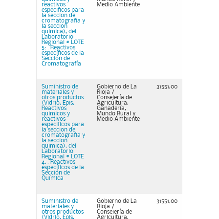
reactivos
Medio Ambiente
especificos para
la seccion de
cromatografia y
la seccion
quimica), del
Laboratorio
Regional # LOTE
5: . Reactivos
específicos de la
Sección de
Cromatografía
Suministro de
Gobierno de La
31551,00
materiales y
Rioja /
otros productos
Consejería de
(Vidrio, Epis,
Agricultura,
Reactivos
Ganadería,
quimicos y
Mundo Rural y
reactivos
Medio Ambiente
especificos para
la seccion de
cromatografia y
la seccion
quimica), del
Laboratorio
Regional # LOTE
4: . Reactivos
específicos de la
Sección de
Química
Suministro de
Gobierno de La
31551,00
materiales y
Rioja /
otros productos
Consejería de
(Vidrio, Epis,
Agricultura,