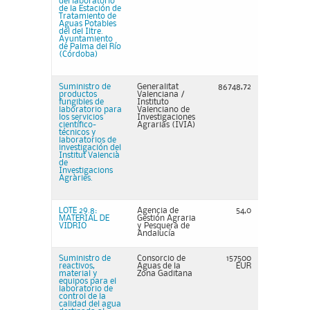
del laboratorio
de la Estación de
Tratamiento de
Aguas Potables
del del Iltre.
Ayuntamiento
de Palma del Río
(Córdoba)
Suministro de
Generalitat
86748,72
productos
Valenciana /
fungibles de
Instituto
laboratorio para
Valenciano de
los servicios
Investigaciones
científico-
Agrarias (IVIA)
técnicos y
laboratorios de
investigación del
Institut Valencià
de
Investigacions
Agràries.
LOTE 29.8:
Agencia de
54,0
MATERIAL DE
Gestión Agraria
VIDRIO
y Pesquera de
Andalucí­a
Suministro de
Consorcio de
157500
reactivos,
Aguas de la
EUR
material y
Zona Gaditana
equipos para el
laboratorio de
control de la
calidad del agua