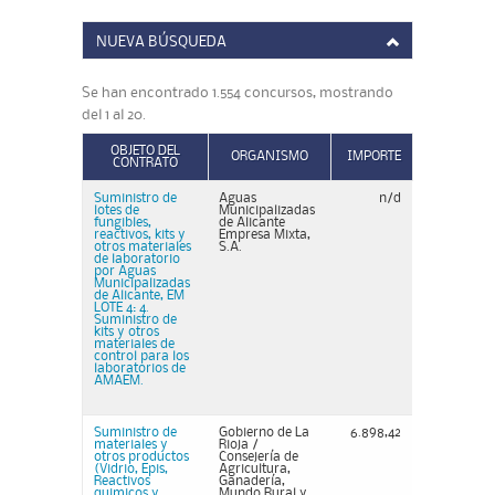
NUEVA BÚSQUEDA
Se han encontrado 1.554 concursos, mostrando
del 1 al 20.
OBJETO DEL
ORGANISMO
IMPORTE
CONTRATO
Suministro de
Aguas
n/d
lotes de
Municipalizadas
fungibles,
de Alicante
reactivos, kits y
Empresa Mixta,
otros materiales
S.A.
de laboratorio
por Aguas
Municipalizadas
de Alicante, EM
LOTE 4: 4.
Suministro de
kits y otros
materiales de
control para los
laboratorios de
AMAEM.
Suministro de
Gobierno de La
6.898,42
materiales y
Rioja /
otros productos
Consejería de
(Vidrio, Epis,
Agricultura,
Reactivos
Ganadería,
quimicos y
Mundo Rural y