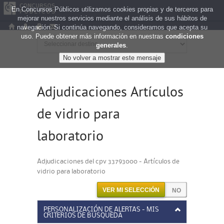
En Concursos Públicos utilizamos cookies propias y de terceros para
mejorar nuestros servicios mediante el análisis de sus hábitos de
navegación. Si continúa navegando, consideramos que acepta su
uso. Puede obtener más información en nuestras
condiciones
generales
.
Adjudicaciones Artículos
de vidrio para
laboratorio
Adjudicaciones del cpv 33793000 - Artículos de
vidrio para laboratorio
VER MI SELECCIÓN
PERSONALIZACIÓN DE ALERTAS - MIS
CRITERIOS DE BÚSQUEDA