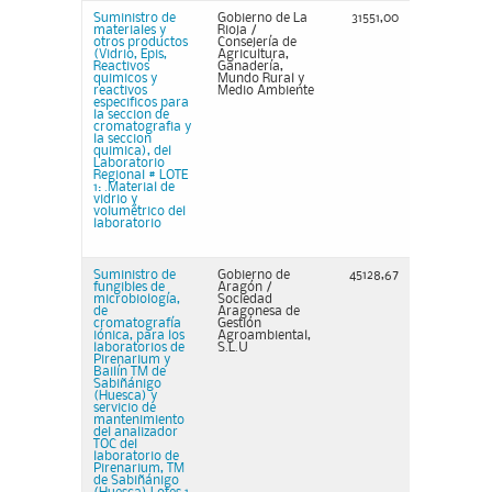
Suministro de
Gobierno de La
31551,00
materiales y
Rioja /
otros productos
Consejería de
(Vidrio, Epis,
Agricultura,
Reactivos
Ganadería,
quimicos y
Mundo Rural y
reactivos
Medio Ambiente
especificos para
la seccion de
cromatografia y
la seccion
quimica), del
Laboratorio
Regional # LOTE
1: .Material de
vidrio y
volumétrico del
laboratorio
Suministro de
Gobierno de
45128,67
fungibles de
Aragón /
microbiología,
Sociedad
de
Aragonesa de
cromatografía
Gestión
iónica, para los
Agroambiental,
laboratorios de
S.L.U
Pirenarium y
Bailín TM de
Sabiñánigo
(Huesca) y
servicio de
mantenimiento
del analizador
TOC del
laboratorio de
Pirenarium, TM
de Sabiñánigo