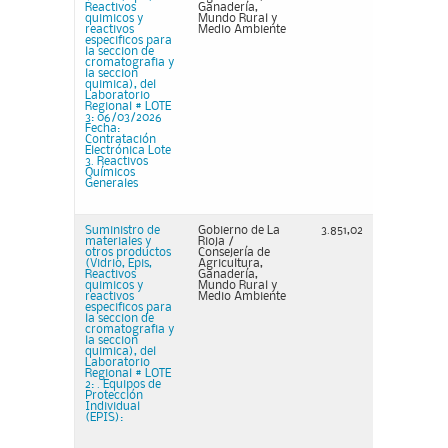
Reactivos
Ganadería,
quimicos y
Mundo Rural y
reactivos
Medio Ambiente
especificos para
la seccion de
cromatografia y
la seccion
quimica), del
Laboratorio
Regional # LOTE
3: 06/03/2026
Fecha:
Contratación
Electrónica Lote
3. Reactivos
Químicos
Generales
Suministro de
Gobierno de La
3.851,02
materiales y
Rioja /
otros productos
Consejería de
(Vidrio, Epis,
Agricultura,
Reactivos
Ganadería,
quimicos y
Mundo Rural y
reactivos
Medio Ambiente
especificos para
la seccion de
cromatografia y
la seccion
quimica), del
Laboratorio
Regional # LOTE
2: . Equipos de
Protección
Individual
(EPIS):