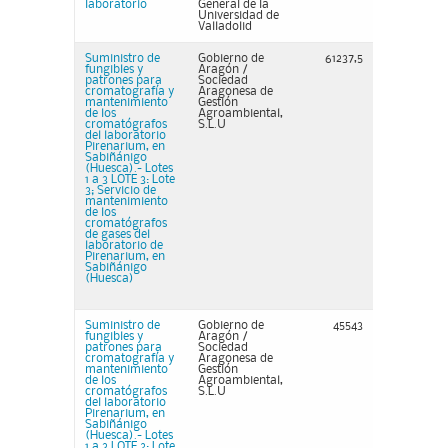
laboratorio
General de la
Universidad de
Valladolid
Suministro de
Gobierno de
61237,5
fungibles y
Aragón /
patrones para
Sociedad
cromatografía y
Aragonesa de
mantenimiento
Gestión
de los
Agroambiental,
cromatógrafos
S.L.U
del laboratorio
Pirenarium, en
Sabiñánigo
(Huesca).- Lotes
1 a 3 LOTE 3: Lote
3; Servicio de
mantenimiento
de los
cromatógrafos
de gases del
laboratorio de
Pirenarium, en
Sabiñánigo
(Huesca)
Suministro de
Gobierno de
45543
fungibles y
Aragón /
patrones para
Sociedad
cromatografía y
Aragonesa de
mantenimiento
Gestión
de los
Agroambiental,
cromatógrafos
S.L.U
del laboratorio
Pirenarium, en
Sabiñánigo
(Huesca).- Lotes
1 a 3 LOTE 2: Lote