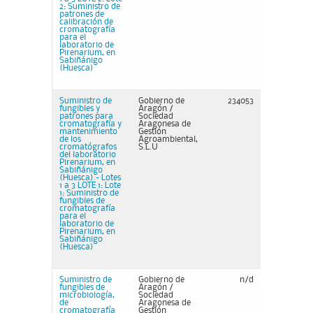
2: Suministro de
patrones de
calibración de
cromatografía
para el
laboratorio de
Pirenarium, en
Sabiñánigo
(Huesca)
Suministro de
Gobierno de
234053
fungibles y
Aragón /
patrones para
Sociedad
cromatografía y
Aragonesa de
mantenimiento
Gestión
de los
Agroambiental,
cromatógrafos
S.L.U
del laboratorio
Pirenarium, en
Sabiñánigo
(Huesca).- Lotes
1 a 3 LOTE 1: Lote
1: Suministro de
fungibles de
cromatografía
para el
laboratorio de
Pirenarium, en
Sabiñánigo
(Huesca)
Suministro de
Gobierno de
n/d
fungibles de
Aragón /
microbiología,
Sociedad
de
Aragonesa de
cromatografía
Gestión