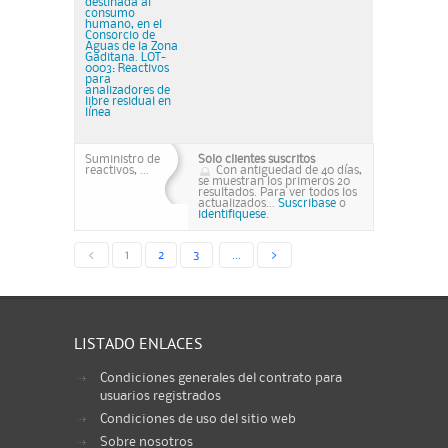
destinada al
consumo
humano, en el
Consorcio de
Aguas de la Zona
Gaditana. LOT-
0003: Reactivos
para
analizadores de
libre residual en
línea
Suministro de
Solo clientes suscritos
reactivos, ...
Con antiguedad de 40 días,
se muestran los primeros 20
resultados. Para ver todos los
actualizados...
Suscribase
o
identifiquese.
<
1
2
3
...
>
LISTADO ENLACES
Condiciones generales del contrato para
usuarios registrados
Condiciones de uso del sitio web
Sobre nosotros