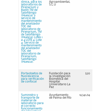
iónica, para los
Agroambiental,
laboratorios de
S.L.U
Pirenarium y
Bailín TM de
Sabiñánigo
(Huesca) y
servicio de
mantenimiento
del analizador
TOC del
laboratorio de
Pirenarium, TM
de Sabiñánigo
(Huesca) Lotes 1
a 4 LOTE 4: Lote
4: Servicio de
mantenimiento
del analizador
TOC del
laboratorio de
Pirenarium,
Sabiñánigo
(Huesca).
Portaobjetos de
Fundación para
520
fluorescencia
la Investigación
para verificación
Biomédica del
de confocal
Hospital
Universitario La
Paz
Suministro y
Ayuntamiento
16341,04
transporte de
de Palma del Río
material de
laboratorio para
el correcto
funcionamiento