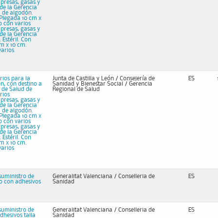
mpresas, gasas y
de la Gerencia
a de algodón.
. Plegada 10 cm x
o con varios
mpresas, gasas y
de la Gerencia
 Estéril. Con
cm x 10 cm.
varios
rios para la
Junta de Castilla y León / Consejería de
ES
n, con destino a
Sanidad y Bienestar Social / Gerencia
 de Salud de
Regional de Salud
rios
mpresas, gasas y
de la Gerencia
a de algodón.
. Plegada 10 cm x
o con varios
mpresas, gasas y
de la Gerencia
 Estéril. Con
cm x 10 cm.
varios
suministro de
Generalitat Valenciana / Conselleria de
ES
o con adhesivos
Sanidad
suministro de
Generalitat Valenciana / Conselleria de
ES
dhesivos talla
Sanidad