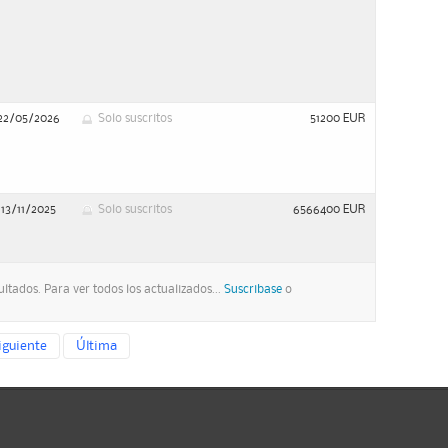
22/05/2026
Solo suscritos
51200 EUR
13/11/2025
Solo suscritos
6566400 EUR
ltados. Para ver todos los actualizados...
Suscribase
o
iguiente
Última