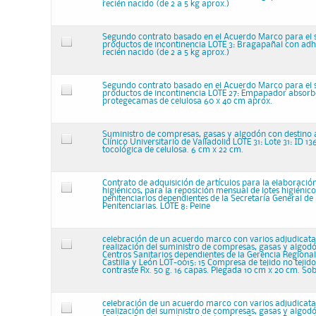
recién nacido (de 2 a 5 kg aprox.)
Segundo contrato basado en el Acuerdo Marco para el 
productos de incontinencia LOTE 3: Bragapañal con adhe
recién nacido (de 2 a 5 kg aprox.)
Segundo contrato basado en el Acuerdo Marco para el 
productos de incontinencia LOTE 27: Empapador absorb
protegecamas de celulosa 60 x 40 cm aprox.
Suministro de compresas, gasas y algodón con destino a
Clínico Universitario de Valladolid LOTE 31: Lote 31: ID 
tocológica de celulosa. 6 cm x 22 cm.
Contrato de adquisición de artículos para la elaboración
higiénicos, para la reposición mensual de lotes higiénico
penitenciarios dependientes de la Secretaría General de 
Penitenciarias. LOTE 8: Peine
celebración de un acuerdo marco con varios adjudicata
realización del suministro de compresas, gasas y algodó
Centros Sanitarios dependientes de la Gerencia Regional
Castilla y León LOT-0015: 15 Compresa de tejido no tejido.
contraste Rx. 50 g. 16 capas. Plegada 10 cm x 20 cm. Sob
celebración de un acuerdo marco con varios adjudicata
realización del suministro de compresas, gasas y algodó