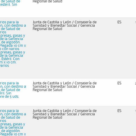
 de Salud de
Regional de Salud
stéril. Sin
rios para la
Junta de Castilla y León / Consejería de
ES
n, con destino a
Sanidad y Bienestar Social / Gerencia
 de Salud de
Regional de Salud
rios
mpresas, gasas y
de la Gerencia
a de algodón.
. Plegada 10 cm x
o con varios
mpresas, gasas y
de la Gerencia
 Estéril. Con
cm x 10 cm.
varios
rios para la
Junta de Castilla y León / Consejería de
ES
n, con destino a
Sanidad y Bienestar Social / Gerencia
 de Salud de
Regional de Salud
ril. Sin
re de 5 uds.
rios para la
Junta de Castilla y León / Consejería de
ES
n, con destino a
Sanidad y Bienestar Social / Gerencia
 de Salud de
Regional de Salud
rios
mpresas, gasas y
de la Gerencia
a de algodón.
. Plegada 10 cm x