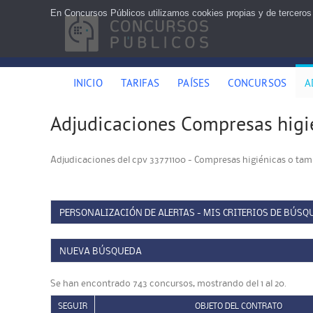
En Concursos Públicos utilizamos cookies propias y de terceros
INICIO
TARIFAS
PAÍSES
CONCURSOS
A
Adjudicaciones Compresas higi
Adjudicaciones del cpv 33771100 - Compresas higiénicas o ta
PERSONALIZACIÓN DE ALERTAS - MIS CRITERIOS DE BÚSQ
NUEVA BÚSQUEDA
Se han encontrado 743 concursos, mostrando del 1 al 20.
SEGUIR
OBJETO DEL CONTRATO