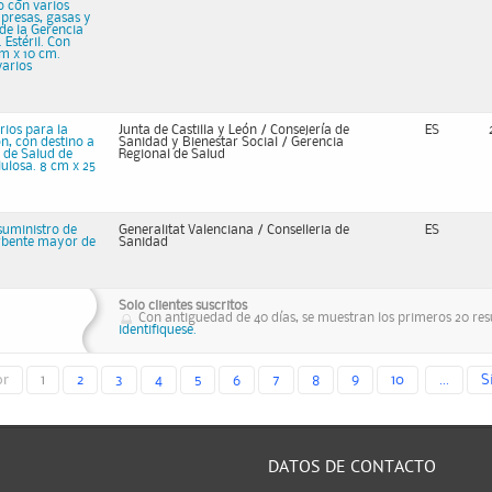
o con varios
mpresas, gasas y
de la Gerencia
 Estéril. Con
cm x 10 cm.
varios
rios para la
Junta de Castilla y León / Consejería de
ES
n, con destino a
Sanidad y Bienestar Social / Gerencia
 de Salud de
Regional de Salud
ulosa. 8 cm x 25
suministro de
Generalitat Valenciana / Conselleria de
ES
rbente mayor de
Sanidad
Solo clientes suscritos
Con antiguedad de 40 días, se muestran los primeros 20 resu
identifiquese.
or
1
2
3
4
5
6
7
8
9
10
...
S
DATOS DE CONTACTO