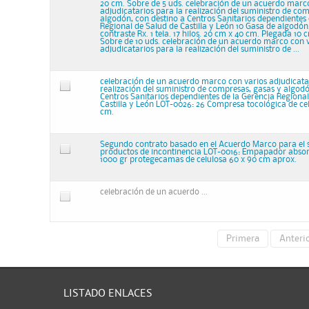
20 cm. Sobre de 5 uds. celebración de un acuerdo marc
adjudicatarios para la realización del suministro de co
algodón, con destino a Centros Sanitarios dependientes 
Regional de Salud de Castilla y León 10 Gasa de algodón.
contraste Rx. 1 tela. 17 hilos. 20 cm x 40 cm. Plegada 10 
Sobre de 10 uds. celebración de un acuerdo marco con 
adjudicatarios para la realización del suministro de ...
celebración de un acuerdo marco con varios adjudicata
realización del suministro de compresas, gasas y algodó
Centros Sanitarios dependientes de la Gerencia Regional
Castilla y León LOT-0026: 26 Compresa tocológica de cel
cm.
Segundo contrato basado en el Acuerdo Marco para el 
productos de incontinencia LOT-0016: Empapador abso
1000 gr protegecamas de celulosa 60 x 90 cm aprox.
celebración de un acuerdo ...
Primera
Anteri
LISTADO ENLACES