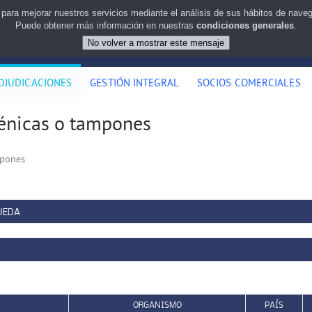
 para mejorar nuestros servicios mediante el análisis de sus hábitos de nav
Puede obtener más información en nuestras
condiciones generales
.
DJUDICACIONES
GESTIÓN INTEGRAL
SOCIOS COMERCIALES
énicas o tampones
mpones
UEDA
ORGANISMO
PAÍS