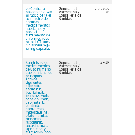
2o Contrato
Generalitat
458770,9
basado en el AM
Valenciana /
EUR
111/2022 para el
Conselleria de
suministro de
Sanidad
enzimas,
medicamentos
huérfanos y
para el
tratamiento de
enfermedades
raras LOT-0015:
Nitisinona 2-5-
10 mg cápsulas
Suministro de
Generalitat
0 EUR
medicamentos
Valenciana /
de uso humano
Conselleria de
que contiene los
Sanidad
principios
activos
siguientes:
alpelisib,
asciminib,
basiliximab,
brolucizumab,
canakinumab,
capmatinib,
ceritinib,
dabrafenib,
midostaurina,
ofatumumba,
ribociclib,
ruxolitinib,
secukinumab,
siponimod y
trametinib, con