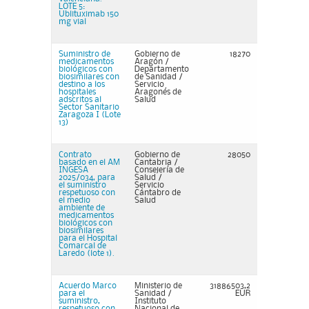
LOTE 5:
Ublituximab 150
mg vial
Suministro de
Gobierno de
18270
medicamentos
Aragón /
biológicos con
Departamento
biosimilares con
de Sanidad /
destino a los
Servicio
hospitales
Aragonés de
adscritos al
Salud
Sector Sanitario
Zaragoza I (Lote
13)
Contrato
Gobierno de
28050
basado en el AM
Cantabria /
INGESA
Consejería de
2025/034, para
Salud /
el suministro
Servicio
respetuoso con
Cántabro de
el medio
Salud
ambiente de
medicamentos
biológicos con
biosimilares
para el Hospital
Comarcal de
Laredo (lote 1).
Acuerdo Marco
Ministerio de
31886503,2
para el
Sanidad /
EUR
suministro,
Instituto
respetuoso con
Nacional de