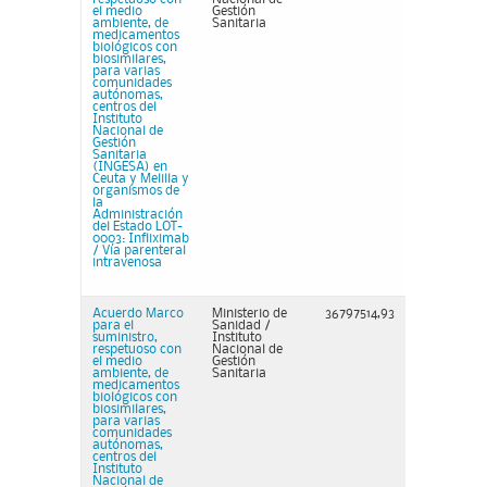
el medio
Gestión
ambiente, de
Sanitaria
medicamentos
biológicos con
biosimilares,
para varias
comunidades
autónomas,
centros del
Instituto
Nacional de
Gestión
Sanitaria
(INGESA) en
Ceuta y Melilla y
organismos de
la
Administración
del Estado LOT-
0003: Infliximab
/ Vía parenteral
intravenosa
Acuerdo Marco
Ministerio de
36797514,93
para el
Sanidad /
suministro,
Instituto
respetuoso con
Nacional de
el medio
Gestión
ambiente, de
Sanitaria
medicamentos
biológicos con
biosimilares,
para varias
comunidades
autónomas,
centros del
Instituto
Nacional de