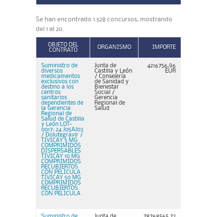
Se han encontrado 1.528 concursos, mostrando
del 1 al 20.
OBJETO DEL
ORGANISMO
IMPORTE
CONTRATO
Suministro de
Junta de
4216756,96
diversos
Castilla y León
EUR
medicamentos
/ Consejería
exclusivos con
de Sanidad y
destino a los
Bienestar
centros
Social /
sanitarios
Gerencia
dependientes de
Regional de
la Gerencia
Salud
Regional de
Salud de Castilla
y León LOT-
0017: 24 J05AJ03
/ Dolutegravir /
TIVICAY 5 MG
COMPRIMIDOS
DISPERSABLES
TIVICAY 10 MG
COMPRIMIDOS
RECUBIERTOS
CON PELICULA
TIVICAY 50 MG
COMPRIMIDOS
RECUBIERTOS
CON PELICULA
Suministro de
Junta de
78768565,72