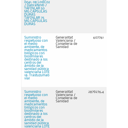
0041: 08 L01EC02
/ Dabrafenib /
TAFINLAR 50
MG CAPSULAS
DURAS
TAFINLAR 75
MG CAPSULAS
DURAS
Suministro
Generalitat
607761
respetuoso con
Valenciana /
el medio
Conselleria de
ambiente, de
Sanidad
medicamentos
bilógicos con
biosimilares
destinado a los
centros del
ámbito de la
sanidad pública
valenciana LOTE
18: Trastuzumab
vial
Suministro
Generalitat
2879276,4
respetuoso con
Valenciana /
el medio
Conselleria de
ambiente, de
Sanidad
medicamentos
bilógicos con
biosimilares
destinado a los
centros del
ámbito de la
sanidad pública
valenciana LOTE