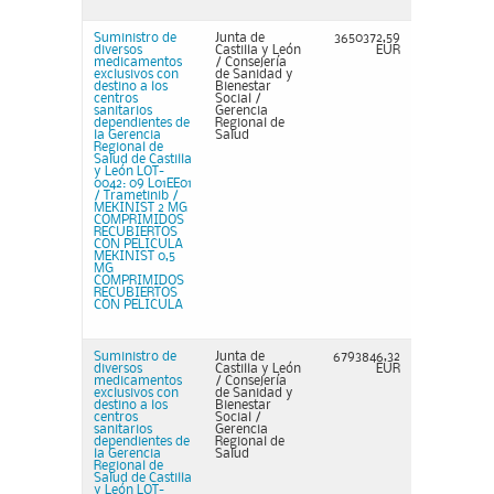
Suministro de
Junta de
3650372,59
diversos
Castilla y León
EUR
medicamentos
/ Consejería
exclusivos con
de Sanidad y
destino a los
Bienestar
centros
Social /
sanitarios
Gerencia
dependientes de
Regional de
la Gerencia
Salud
Regional de
Salud de Castilla
y León LOT-
0042: 09 L01EE01
/ Trametinib /
MEKINIST 2 MG
COMPRIMIDOS
RECUBIERTOS
CON PELICULA
MEKINIST 0,5
MG
COMPRIMIDOS
RECUBIERTOS
CON PELICULA
Suministro de
Junta de
6793846,32
diversos
Castilla y León
EUR
medicamentos
/ Consejería
exclusivos con
de Sanidad y
destino a los
Bienestar
centros
Social /
sanitarios
Gerencia
dependientes de
Regional de
la Gerencia
Salud
Regional de
Salud de Castilla
y León LOT-