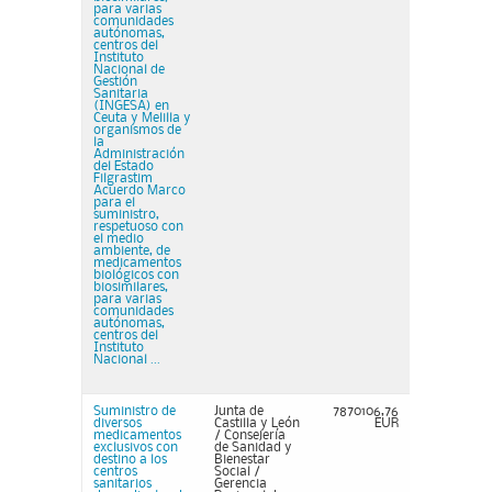
para varias
comunidades
autónomas,
centros del
Instituto
Nacional de
Gestión
Sanitaria
(INGESA) en
Ceuta y Melilla y
organismos de
la
Administración
del Estado
Filgrastim
Acuerdo Marco
para el
suministro,
respetuoso con
el medio
ambiente, de
medicamentos
biológicos con
biosimilares,
para varias
comunidades
autónomas,
centros del
Instituto
Nacional ...
Suministro de
Junta de
7870106,76
diversos
Castilla y León
EUR
medicamentos
/ Consejería
exclusivos con
de Sanidad y
destino a los
Bienestar
centros
Social /
sanitarios
Gerencia