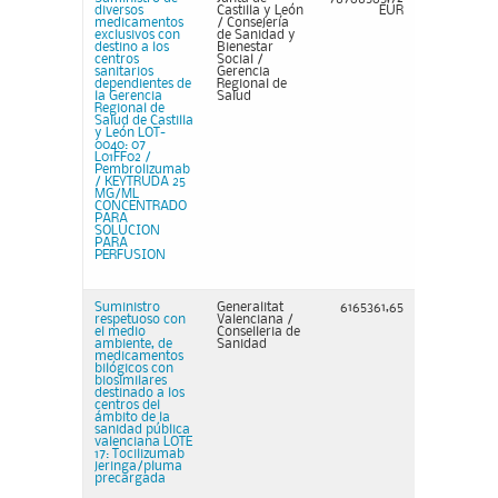
diversos
Castilla y León
EUR
medicamentos
/ Consejería
exclusivos con
de Sanidad y
destino a los
Bienestar
centros
Social /
sanitarios
Gerencia
dependientes de
Regional de
la Gerencia
Salud
Regional de
Salud de Castilla
y León LOT-
0040: 07
L01FF02 /
Pembrolizumab
/ KEYTRUDA 25
MG/ML
CONCENTRADO
PARA
SOLUCION
PARA
PERFUSION
Suministro
Generalitat
6165361,65
respetuoso con
Valenciana /
el medio
Conselleria de
ambiente, de
Sanidad
medicamentos
bilógicos con
biosimilares
destinado a los
centros del
ámbito de la
sanidad pública
valenciana LOTE
17: Tocilizumab
jeringa/pluma
precargada