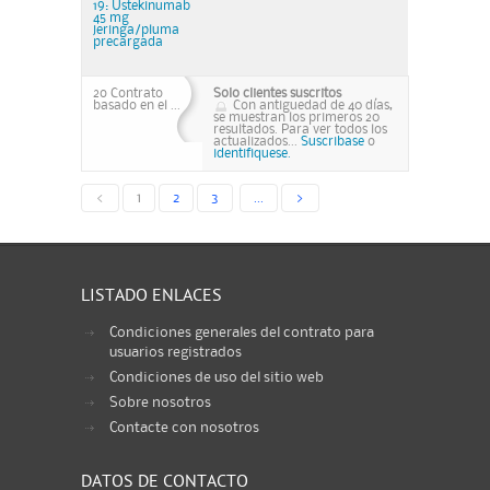
19: Ustekinumab
45 mg
jeringa/pluma
precargada
2o Contrato
Solo clientes suscritos
basado en el ...
Con antiguedad de 40 días,
se muestran los primeros 20
resultados. Para ver todos los
actualizados...
Suscribase
o
identifiquese.
<
1
2
3
...
>
LISTADO ENLACES
Condiciones generales del contrato para
usuarios registrados
Condiciones de uso del sitio web
Sobre nosotros
Contacte con nosotros
DATOS DE CONTACTO