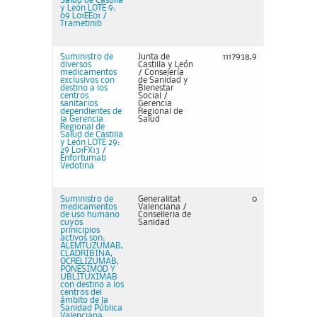
Salud de Castilla
y León LOTE 9:
09 L01EE01 /
Trametinib
Suministro de
Junta de
1117938,9
diversos
Castilla y León
medicamentos
/ Consejería
exclusivos con
de Sanidad y
destino a los
Bienestar
centros
Social /
sanitarios
Gerencia
dependientes de
Regional de
la Gerencia
Salud
Regional de
Salud de Castilla
y León LOTE 29:
29 L01FX13 /
Enfortumab
Vedotina
Suministro de
Generalitat
0
medicamentos
Valenciana /
de uso humano
Conselleria de
cuyos
Sanidad
prinicipios
activos son:
ALEMTUZUMAB,
CLADRIBINA,
OCRELIZUMAB,
PONESIMOD Y
UBLITUXIMAB
con destino a los
centros del
ámbito de la
Sanidad Pública
Valenciana.