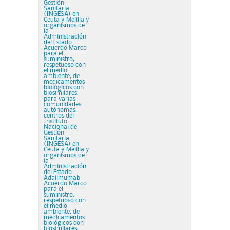
Gestión
Sanitaria
(INGESA) en
Ceuta y Melilla y
organismos de
la
Administración
del Estado
Acuerdo Marco
para el
suministro,
respetuoso con
el medio
ambiente, de
medicamentos
biológicos con
biosimilares,
para varias
comunidades
autónomas,
centros del
Instituto
Nacional de
Gestión
Sanitaria
(INGESA) en
Ceuta y Melilla y
organismos de
la
Administración
del Estado
Adalimumab
Acuerdo Marco
para el
suministro,
respetuoso con
el medio
ambiente, de
medicamentos
biológicos con
biosimilares,