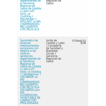
dependientes de
Regional de
la Gerencia
Salud
Regional de
Salud de Castilla
y León LOT-
0019: 26
C02KX04 /
Macitentan /
OPSUMIT 10 MG
COMPRIMIDOS
RECUBIERTOS
CON PELICULA
Suministro de
Junta de
5738443,53
diversos
Castilla y León
EUR
medicamentos
/ Consejería
exclusivos con
de Sanidad y
destino a los
Bienestar
centros
Social /
sanitarios
Gerencia
dependientes de
Regional de
la Gerencia
Salud
Regional de
Salud de Castilla
y León LOT-
0018: 25 J05AJ04
/ Cabotegravir /
VOCABRIA 30
MG
COMPRIMIDOS
RECUBIERTOS
CON PELICULA
VOCABRIA 600
MG
SUSPENSION
INYECTABLE DE
LIBERACION
PROLONGADA