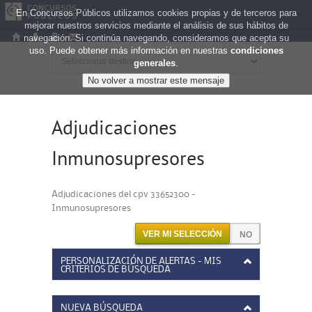
En Concursos Públicos utilizamos cookies propias y de terceros para
mejorar nuestros servicios mediante el análisis de sus hábitos de
navegación. Si continúa navegando, consideramos que acepta su
uso. Puede obtener más información en nuestras
condiciones
generales
.
Adjudicaciones
Inmunosupresores
Adjudicaciones del cpv 33652300 -
Inmunosupresores
VER MI SELECCIÓN
PERSONALIZACIÓN DE ALERTAS - MIS
CRITERIOS DE BÚSQUEDA
NUEVA BÚSQUEDA