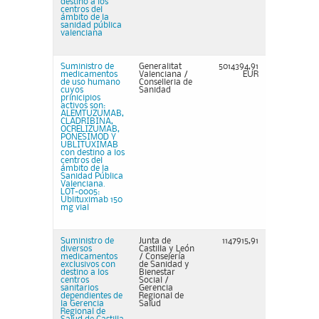
destino a los
centros del
ámbito de la
sanidad pública
valenciana
Suministro de
Generalitat
5014394,91
medicamentos
Valenciana /
EUR
de uso humano
Conselleria de
cuyos
Sanidad
prinicipios
activos son:
ALEMTUZUMAB,
CLADRIBINA,
OCRELIZUMAB,
PONESIMOD Y
UBLITUXIMAB
con destino a los
centros del
ámbito de la
Sanidad Pública
Valenciana.
LOT-0005:
Ublituximab 150
mg vial
Suministro de
Junta de
1147915,91
diversos
Castilla y León
medicamentos
/ Consejería
exclusivos con
de Sanidad y
destino a los
Bienestar
centros
Social /
sanitarios
Gerencia
dependientes de
Regional de
la Gerencia
Salud
Regional de