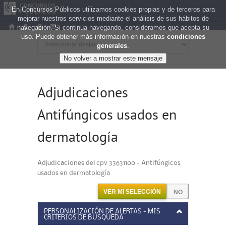
En Concursos Públicos utilizamos cookies propias y de terceros para
mejorar nuestros servicios mediante el análisis de sus hábitos de
navegación. Si continúa navegando, consideramos que acepta su
uso. Puede obtener más información en nuestras
condiciones
generales
.
Adjudicaciones
Antifúngicos usados en
dermatología
Adjudicaciones del cpv 33631100 - Antifúngicos
usados en dermatología
VER MI SELECCIÓN
PERSONALIZACIÓN DE ALERTAS - MIS
CRITERIOS DE BÚSQUEDA