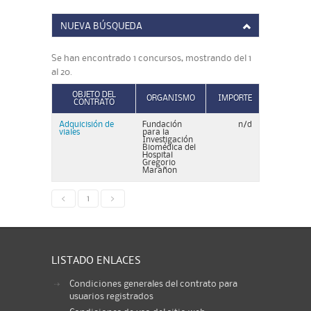
NUEVA BÚSQUEDA
Se han encontrado 1 concursos, mostrando del 1
al 20.
OBJETO DEL
ORGANISMO
IMPORTE
CONTRATO
Adquicisión de
Fundación
n/d
viales
para la
Investigación
Biomédica del
Hospital
Gregorio
Marañon
<
1
>
LISTADO ENLACES
Condiciones generales del contrato para
usuarios registrados