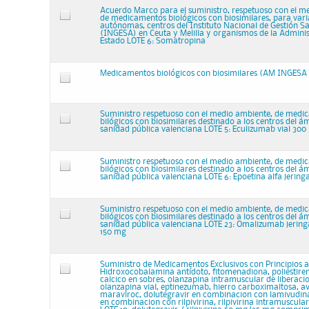
Acuerdo Marco para el suministro, respetuoso con el m
de medicamentos biológicos con biosimilares, para va
autónomas, centros del Instituto Nacional de Gestión Sa
(INGESA) en Ceuta y Melilla y organismos de la Adminis
Estado LOTE 6: Somatropina
Medicamentos biológicos con biosimilares (AM INGESA
Suministro respetuoso con el medio ambiente, de medi
bilógicos con biosimilares destinado a los centros del ám
sanidad pública valenciana LOTE 5: Eculizumab vial 30
Suministro respetuoso con el medio ambiente, de medi
bilógicos con biosimilares destinado a los centros del ám
sanidad pública valenciana LOTE 6: Epoetina alfa jering
Suministro respetuoso con el medio ambiente, de medi
bilógicos con biosimilares destinado a los centros del ám
sanidad pública valenciana LOTE 23: Omalizumab jerin
150 mg
Suministro de Medicamentos Exclusivos con Principios a
Hidroxocobalamina antídoto, fitomenadiona, poliestire
calcico en sobres, olanzapina intramuscular de liberac
olanzapina vial, eptinezumab, hierro carboximaltosa, 
maraviroc, dolutegravir en combinacion con lamivudina
en combinacion con rilpivirina, rilpivirina intramuscula