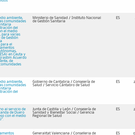
midos
edio ambiente,
Ministerio de Sanidad / Instituto Nacional
ES
rias comunidades
de Gestión Sanitaria
nitaria
tración del
on el medio
 para varias
 de Gestión
la
para el
icamentos
autónomas,
GESA) en Ceuta y
lgrastim Acuerdo
ente, de
s comunidades
edio ambiente,
Gobierno de Cantabria / Consejería de
ES
rias comunidades
Salud / Servicio Cántabro de Salud
nitaria
tración del
no al servicio de
Junta de Castilla y León / Consejería de
ES
Aranda de Duero
Sanidad y Bienestar Social / Gerencia
oso con el medio
Regional de Salud
)".
camentos
Generalitat Valenciana / Conselleria de
ES