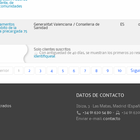
ente, de
s comunidades
camentos
Generalitat Valenciana / Conselleria de
ES
bito de la
Sanidad
ga precargada 75
Solo clientes suscritos
Con antiguedad de 40 días, se muestran los primeros 20 resu
identifiquese.
erior
1
2
3
4
5
6
7
8
9
10
Sigu
DATOS DE CONTACTO
trados
Ibiza, 3 · Las Matas, Madrid (Espa
+34 91 630 54 80
-
+34 91 63
Enviar e-mail:
contacto