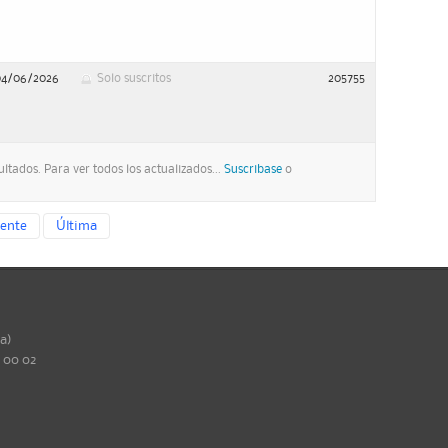
04/06/2026
Solo suscritos
205755
ltados. Para ver todos los actualizados...
Suscribase
o
iente
Última
ña)
0 00 02