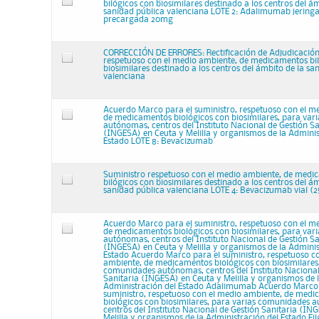
bilógicos con biosimilares destinado a los centros del ám
sanidad pública valenciana LOTE 2: Adalimumab jerin
precargada 20mg
CORRECCIÓN DE ERRORES: Rectificación de Adjudicación
respetuoso con el medio ambiente, de medicamentos bi
biosimilares destinado a los centros del ámbito de la sa
valenciana
Acuerdo Marco para el suministro, respetuoso con el m
de medicamentos biológicos con biosimilares, para va
autónomas, centros del Instituto Nacional de Gestión Sa
(INGESA) en Ceuta y Melilla y organismos de la Adminis
Estado LOTE 8: Bevacizumab
Suministro respetuoso con el medio ambiente, de medi
bilógicos con biosimilares destinado a los centros del ám
sanidad pública valenciana LOTE 4: Bevacizumab vial 
Acuerdo Marco para el suministro, respetuoso con el m
de medicamentos biológicos con biosimilares, para va
autónomas, centros del Instituto Nacional de Gestión Sa
(INGESA) en Ceuta y Melilla y organismos de la Adminis
Estado Acuerdo Marco para el suministro, respetuoso c
ambiente, de medicamentos biológicos con biosimilares,
comunidades autónomas, centros del Instituto Nacional
Sanitaria (INGESA) en Ceuta y Melilla y organismos de 
Administración del Estado Adalimumab Acuerdo Marco 
suministro, respetuoso con el medio ambiente, de med
biológicos con biosimilares, para varias comunidades 
centros del Instituto Nacional de Gestión Sanitaria (IN
Melilla y organismos de la Administración del Estado Fi