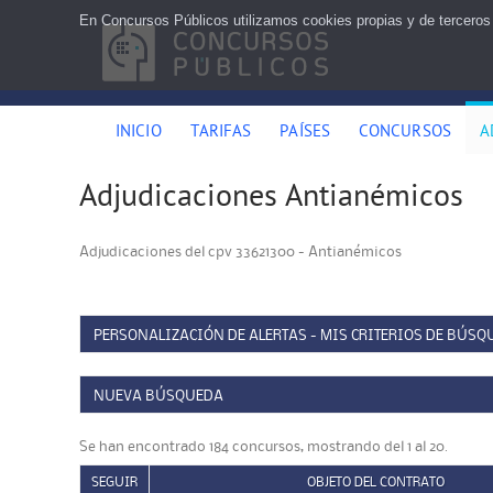
En Concursos Públicos utilizamos cookies propias y de terceros
INICIO
TARIFAS
PAÍSES
CONCURSOS
A
Adjudicaciones Antianémicos
Adjudicaciones del cpv 33621300 - Antianémicos
PERSONALIZACIÓN DE ALERTAS - MIS CRITERIOS DE BÚSQ
NUEVA BÚSQUEDA
Se han encontrado 184 concursos, mostrando del 1 al 20.
SEGUIR
OBJETO DEL CONTRATO