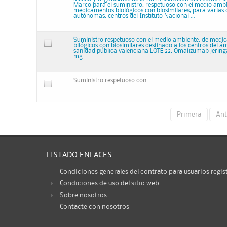
Marco para el suministro, respetuoso con el medio ambi
medicamentos biológicos con biosimilares, para varia
autónomas, centros del Instituto Nacional ...
Suministro respetuoso con el medio ambiente, de medi
bilógicos con biosimilares destinado a los centros del ám
sanidad pública valenciana LOTE 22: Omalizumab jerin
mg
Suministro respetuoso con ...
Primera
Ant
LISTADO ENLACES
Condiciones generales del contrato para usuarios regis
Condiciones de uso del sitio web
Sobre nosotros
Contacte con nosotros