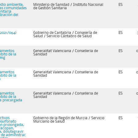
edio ambiente,
Ministerio de Sanidad / Instituto Nacional
ES
rias comunidades
de Gestión Sanitaria
nitaria
tración del
 2021/064)
Gobierno de Cantabria / Consejería de
ES
Salud / Servicio Cántabro de Salud
camentos
Generalitat Valenciana / Conselleria de
ES
bito de la
Sanidad
0 mg
camentos
Generalitat Valenciana / Conselleria de
ES
bito de la
Sanidad
a
camentos
Generalitat Valenciana / Conselleria de
ES
bito de la
Sanidad
ga precargada
ctivos
Gobierno de la Región de Murcia / Servicio
ES
nsulfonato
Murciano de Salud
ion prolongada,
avacopan,
, dolutegravir
r de administrac