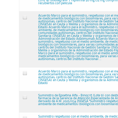
LOTE 18: dolutegravir / rilpivirina 50 mg/25 mg compri
recubiertos con pelicula
Acuerdo Marco para el suministro, respetuoso con el m
de medicamentos biológicos con biosimilares, para va
autónomas, centros del Instituto Nacional de Gestión Sa
(INGESA) en Ceuta y Melilla y organismos de la Adminis
Estado Acuerdo Marco para el suministro, respetuoso c
ambiente, de medicamentos biológicos con biosimilares,
comunidades autónomas, centros del Instituto Nacional
Sanitaria (INGESA) en Ceuta y Melilla y organismos de 
Administración del Estado Adalimumab Acuerdo Marco 
suministro, respetuoso con el medio ambiente, de med
biológicos con biosimilares, para varias comunidades 
centros del Instituto Nacional de Gestión Sanitaria (IN
Melilla y organismos de la Administración del Estado Fi
Marco para el suministro, respetuoso con el medio ambi
medicamentos biológicos con biosimilares, para varia
autónomas, centros del Instituto Nacional ...
Acuerdo Marco para el suministro, respetuoso con el m
de medicamentos biológicos con biosimilares, para va
autónomas, centros del Instituto Nacional de Gestión Sa
(INGESA) en Ceuta y Melilla y organismos de la Adminis
Estado
Suministro de Epoetina Alfa - Binocrit (Lote 9) con desti
farmacia de la Gerencia de Atención Especializada de 
derivado de A.M. 2025/034 INGESA "Suministro respetu
ambiente de medicamentos (biológicos con biosimilares
Suministro respetuoso con el medio ambiente, de medi