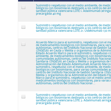
Suministro respetuoso con el medio ambiente, de medi
bilógicos con biosimilares destinado a los centros del ám
sanidad pública valenciana LOTE 1: Adalimumab jering
precargada 40 mg
Suministro respetuoso con el medio ambiente, de medi
bilógicos con biosimilares destinado a los centros del ám
sanidad pública valenciana LOTE 21: Ustekinumab 130 mg
Acuerdo Marco para el suministro, respetuoso con el m
de medicamentos biológicos con biosimilares, para va
autónomas, centros del Instituto Nacional de Gestión Sa
(INGESA) en Ceuta y Melilla y organismos de la Adminis
Estado Acuerdo Marco para el suministro, respetuoso c
ambiente, de medicamentos biológicos con biosimilares,
comunidades autónomas, centros del Instituto Nacional
Sanitaria (INGESA) en Ceuta y Melilla y organismos de 
Administración del Estado Adalimumab Acuerdo Marco 
suministro, respetuoso con el medio ambiente, de med
biológicos con biosimilares, para varias comunidades 
centros del Instituto Nacional de Gestión Sanitaria (IN
Melilla y organismos de la Administración del Estado Fi
Marco para el suministro, respetuoso con el medio ambi
medicamentos biológicos con biosimilares, para varia
autónomas, centros del Instituto Nacional ...
Suministro respetuoso con el medio ambiente, de medi
bilógicos con biosimilares destinado a los centros del ám
sanidad pública valenciana LOTE 3: Adalimumab jerin
precargada 80mg