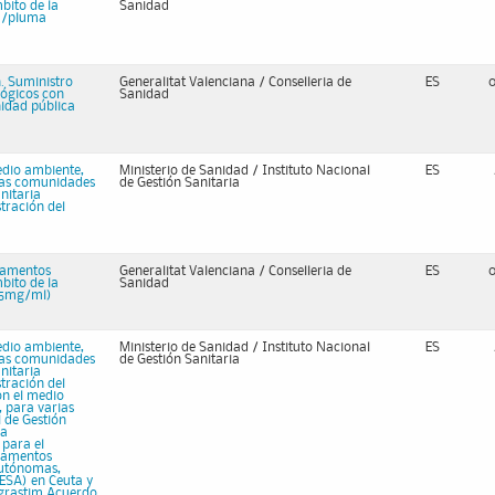
bito de la
Sanidad
ga/pluma
. Suministro
Generalitat Valenciana / Conselleria de
ES
lógicos con
Sanidad
nidad pública
edio ambiente,
Ministerio de Sanidad / Instituto Nacional
ES
rias comunidades
de Gestión Sanitaria
nitaria
tración del
camentos
Generalitat Valenciana / Conselleria de
ES
bito de la
Sanidad
(25mg/ml)
edio ambiente,
Ministerio de Sanidad / Instituto Nacional
ES
rias comunidades
de Gestión Sanitaria
nitaria
tración del
on el medio
 para varias
 de Gestión
la
para el
icamentos
autónomas,
GESA) en Ceuta y
lgrastim Acuerdo