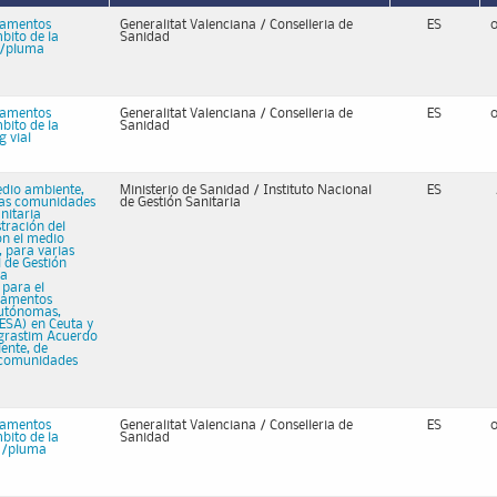
camentos
Generalitat Valenciana / Conselleria de
ES
bito de la
Sanidad
a/pluma
camentos
Generalitat Valenciana / Conselleria de
ES
bito de la
Sanidad
 vial
edio ambiente,
Ministerio de Sanidad / Instituto Nacional
ES
rias comunidades
de Gestión Sanitaria
nitaria
tración del
on el medio
 para varias
 de Gestión
la
para el
icamentos
autónomas,
GESA) en Ceuta y
lgrastim Acuerdo
ente, de
s comunidades
camentos
Generalitat Valenciana / Conselleria de
ES
bito de la
Sanidad
ga/pluma