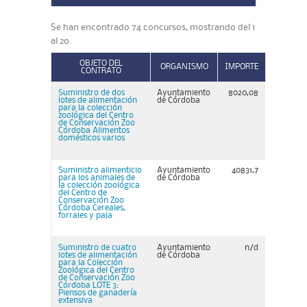
Se han encontrado 74 concursos, mostrando del 1
al 20.
OBJETO DEL
ORGANISMO
IMPORTE
CONTRATO
Suministro de dos
Ayuntamiento
8020,08
lotes de alimentación
de Córdoba
para la colección
zoológica del Centro
de Conservación Zoo
Córdoba Alimentos
domésticos varios
Suministro alimenticio
Ayuntamiento
40831,7
para los animales de
de Córdoba
la colección zoológica
del Centro de
Conservación Zoo
Córdoba Cereales,
forrajes y paja
Suministro de cuatro
Ayuntamiento
n/d
lotes de alimentación
de Córdoba
para la Colección
Zoológica del Centro
de Conservación Zoo
Córdoba LOTE 3:
Piensos de ganadería
extensiva