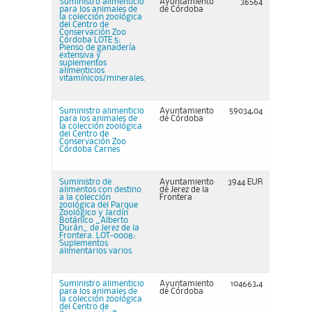
Suministro alimenticio
Ayuntamiento
36564
para los animales de
de Córdoba
la colección zoológica
del Centro de
Conservación Zoo
Córdoba LOTE 5:
Pienso de ganadería
extensiva y
suplementos
alimenticios
vitamínicos/minerales.
Suministro alimenticio
Ayuntamiento
59034,04
para los animales de
de Córdoba
la colección zoológica
del Centro de
Conservación Zoo
Córdoba Carnes
Suministro de
Ayuntamiento
3944 EUR
alimentos con destino
de Jerez de la
a la colección
Frontera
zoológica del Parque
Zoológico y Jardín
Botánico _Alberto
Durán_ de Jerez de la
Frontera. LOT-0008:
Suplementos
alimentarios varios.
Suministro alimenticio
Ayuntamiento
104663,4
para los animales de
de Córdoba
la colección zoológica
del Centro de