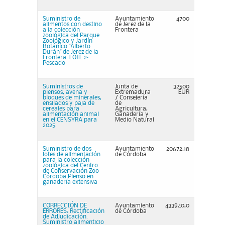
Suministro de
Ayuntamiento
4700
alimentos con destino
de Jerez de la
a la colección
Frontera
zoológica del Parque
Zoológico y Jardín
Botánico "Alberto
Durán" de Jerez de la
Frontera. LOTE 2:
Pescado
Suministros de
Junta de
32500
piensos, avena y
Extremadura
EUR
bloques de minerales,
/ Consejería
ensilados y paja de
de
cereales para
Agricultura,
alimentación animal
Ganadería y
en el CENSYRA para
Medio Natural
2025.
Suministro de dos
Ayuntamiento
20672,18
lotes de alimentación
de Córdoba
para la colección
zoológica del Centro
de Conservación Zoo
Córdoba Pienso en
ganadería extensiva
CORRECCIÓN DE
Ayuntamiento
433940,0
ERRORES: Rectificación
de Córdoba
de Adjudicación.
Suministro alimenticio