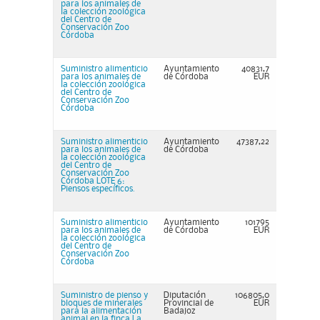
para los animales de
la colección zoológica
del Centro de
Conservación Zoo
Córdoba
Suministro alimenticio
Ayuntamiento
40831,7
para los animales de
de Córdoba
EUR
la colección zoológica
del Centro de
Conservación Zoo
Córdoba
Suministro alimenticio
Ayuntamiento
47387,22
para los animales de
de Córdoba
la colección zoológica
del Centro de
Conservación Zoo
Córdoba LOTE 6:
Piensos específicos.
Suministro alimenticio
Ayuntamiento
101795
para los animales de
de Córdoba
EUR
la colección zoológica
del Centro de
Conservación Zoo
Córdoba
Suministro de pienso y
Diputación
106805,0
bloques de minerales
Provincial de
EUR
para la alimentación
Badajoz
animal en la finca La