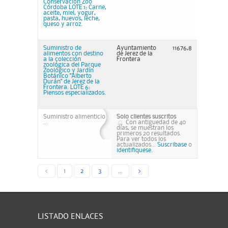
Conservación Zoo
Córdoba LOTE 1: Carne,
aceite, miel, yogur,
pasta, huevos, leche,
queso y arroz.
Suministro de
Ayuntamiento
11676,8
alimentos con destino
de Jerez de la
a la colección
Frontera
zoológica del Parque
Zoológico y Jardín
Botánico "Alberto
Durán" de Jerez de la
Frontera. LOTE 6:
Piensos especializados.
Suministro alimenticio
Solo clientes suscritos
...
Con antiguedad de 40
días, se muestran los
primeros 20 resultados.
Para ver todos los
actualizados...
Suscribase
o
identifiquese.
<
1
2
3
...
>
LISTADO ENLACES