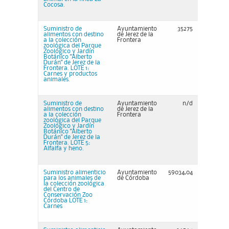
Cocosa.
Suministro de
Ayuntamiento
35275
alimentos con destino
de Jerez de la
a la colección
Frontera
zoológica del Parque
Zoológico y Jardín
Botánico "Alberto
Durán" de Jerez de la
Frontera. LOTE 1:
Carnes y productos
animales.
Suministro de
Ayuntamiento
n/d
alimentos con destino
de Jerez de la
a la colección
Frontera
zoológica del Parque
Zoológico y Jardín
Botánico "Alberto
Durán" de Jerez de la
Frontera. LOTE 5:
Alfalfa y heno.
Suministro alimenticio
Ayuntamiento
59034,04
para los animales de
de Córdoba
la colección zoológica
del Centro de
Conservación Zoo
Córdoba LOTE 1:
Carnes