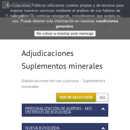
En Concursos Públicos utilizamos cookies propias y de terceros para
mejorar nuestros servicios mediante el análisis de sus hábitos de
navegación. Si continúa navegando, consideramos que acepta su
uso. Puede obtener más información en nuestras
condiciones
generales
.
Adjudicaciones
Suplementos minerales
Adjudicaciones del cpv 33617000 - Suplementos
minerales
VER MI SELECCIÓN
PERSONALIZACIÓN DE ALERTAS - MIS
CRITERIOS DE BÚSQUEDA
NUEVA BÚSQUEDA