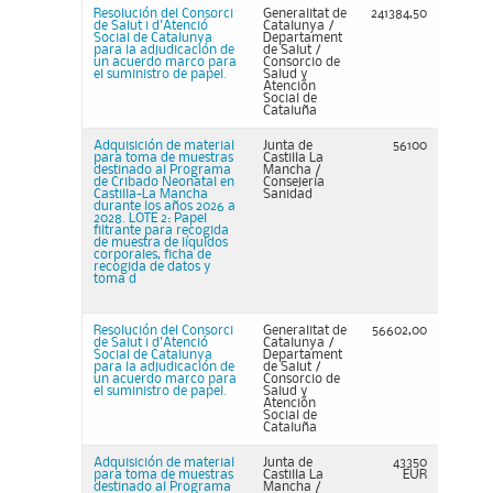
Resolución del Consorci
Generalitat de
241384,50
de Salut i d'Atenció
Catalunya /
Social de Catalunya
Departament
para la adjudicación de
de Salut /
un acuerdo marco para
Consorcio de
el suministro de papel.
Salud y
Atención
Social de
Cataluña
Adquisición de material
Junta de
56100
para toma de muestras
Castilla La
destinado al Programa
Mancha /
de Cribado Neonatal en
Consejería
Castilla-La Mancha
Sanidad
durante los años 2026 a
2028. LOTE 2: Papel
filtrante para recogida
de muestra de líquidos
corporales, ficha de
recogida de datos y
toma d
Resolución del Consorci
Generalitat de
56602,00
de Salut i d'Atenció
Catalunya /
Social de Catalunya
Departament
para la adjudicación de
de Salut /
un acuerdo marco para
Consorcio de
el suministro de papel.
Salud y
Atención
Social de
Cataluña
Adquisición de material
Junta de
43350
para toma de muestras
Castilla La
EUR
destinado al Programa
Mancha /