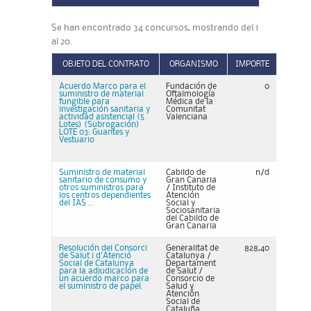
Se han encontrado 34 concursos, mostrando del 1
al 20.
OBJETO DEL CONTRATO
ORGANISMO
IMPORTE
Acuerdo Marco para el
Fundación de
0
suministro de material
Oftalmología
fungible para
Médica de la
investigación sanitaria y
Comunitat
actividad asistencial (5
Valenciana
Lotes) (Subrogación)
LOTE 03: Guantes y
Vestuario
Suministro de material
Cabildo de
n/d
sanitario de consumo y
Gran Canaria
otros suministros para
/ Instituto de
los centros dependientes
Atención
del IAS ...
Social y
Sociosanitaria
del Cabildo de
Gran Canaria
Resolución del Consorci
Generalitat de
828,40
de Salut i d'Atenció
Catalunya /
Social de Catalunya
Departament
para la adjudicación de
de Salut /
un acuerdo marco para
Consorcio de
el suministro de papel.
Salud y
Atención
Social de
Cataluña