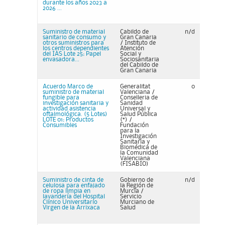
durante los años 2023 a
2026 ...
Suministro de material
Cabildo de
n/d
sanitario de consumo y
Gran Canaria
otros suministros para
/ Instituto de
los centros dependientes
Atención
del IAS Lote 25: Papel
Social y
envasadora...
Sociosanitaria
del Cabildo de
Gran Canaria
Acuerdo Marco de
Generalitat
0
suministro de material
Valenciana /
fungible para
Conselleria de
investigación sanitaria y
Sanidad
actividad asistencia
Universal y
oftalmológica. (5 Lotes)
Salud Pública
LOTE 01: Productos
(*) /
Consumibles
Fundación
para la
Investigación
Sanitaria y
Biomédica de
la Comunidad
Valenciana
(FISABIO)
Suministro de cinta de
Gobierno de
n/d
celulosa para enfajado
la Región de
de ropa limpia en
Murcia /
lavandería del Hospital
Servicio
Clínico Universitario
Murciano de
Virgen de la Arrixaca
Salud