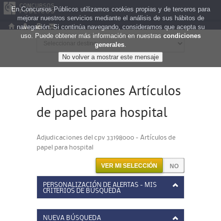
En Concursos Públicos utilizamos cookies propias y de terceros para
mejorar nuestros servicios mediante el análisis de sus hábitos de
navegación. Si continúa navegando, consideramos que acepta su
uso. Puede obtener más información en nuestras
condiciones
generales
.
Adjudicaciones Artículos
de papel para hospital
Adjudicaciones del cpv 33198000 - Artículos de
papel para hospital
VER MI SELECCIÓN
PERSONALIZACIÓN DE ALERTAS - MIS
CRITERIOS DE BÚSQUEDA
NUEVA BÚSQUEDA