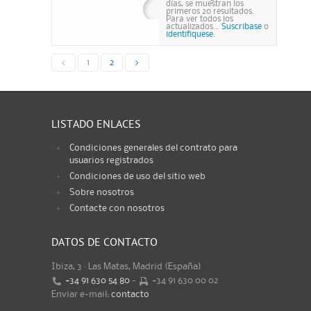
días, se muestran los
primeros 20 resultados.
Para ver todos los
actualizados...
Suscribase
o
identifiquese.
<
1
2
>
LISTADO ENLACES
Condiciones generales del contrato para
usuarios registrados
Condiciones de uso del sitio web
Sobre nosotros
Contacte con nosotros
DATOS DE CONTACTO
Ibiza, 3 · Las Matas, Madrid (España)
+34 91 630 54 80
-
+34 91 630 00 02
Enviar e-mail:
contacto