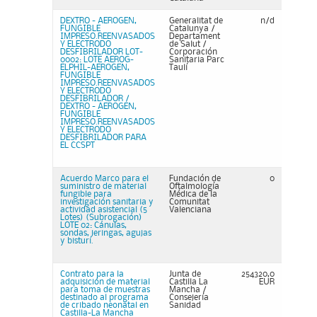
DEXTRO - AEROGEN,
Generalitat de
n/d
FUNGIBLE
Catalunya /
IMPRESO.REENVASADOS
Departament
Y ELECTRODO
de Salut /
DESFIBRILADOR LOT-
Corporación
0002: LOTE AEROG-
Sanitaria Parc
ELPHIL-AEROGEN,
Taulí
FUNGIBLE
IMPRESO.REENVASADOS
Y ELECTRODO
DESFIBRILADOR /
DEXTRO - AEROGEN,
FUNGIBLE
IMPRESO.REENVASADOS
Y ELECTRODO
DESFIBRILADOR PARA
EL CCSPT
Acuerdo Marco para el
Fundación de
0
suministro de material
Oftalmología
fungible para
Médica de la
investigación sanitaria y
Comunitat
actividad asistencial (5
Valenciana
Lotes) (Subrogación)
LOTE 02: Cánulas,
sondas, jeringas, agujas
y bisturí.
Contrato para la
Junta de
254320,0
adquisición de material
Castilla La
EUR
para toma de muestras
Mancha /
destinado al programa
Consejería
de cribado neonatal en
Sanidad
Castilla-La Mancha