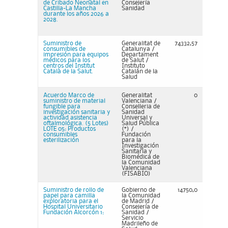
de Cribado Neonatal en
Consejería
Castilla-La Mancha
Sanidad
durante los años 2026 a
2028.
Suministro de
Generalitat de
74332,57
consumibles de
Catalunya /
impresión para equipos
Departament
médicos para los
de Salut /
centros del Institut
Instituto
Català de la Salut.
Catalán de la
Salud
Acuerdo Marco de
Generalitat
0
suministro de material
Valenciana /
fungible para
Conselleria de
investigación sanitaria y
Sanidad
actividad asistencia
Universal y
oftalmológica. (5 Lotes)
Salud Pública
LOTE 05: Productos
(*) /
consumibles
Fundación
esterilización
para la
Investigación
Sanitaria y
Biomédica de
la Comunidad
Valenciana
(FISABIO)
Suministro de rollo de
Gobierno de
14750,0
papel para camilla
la Comunidad
exploratoria para el
de Madrid /
Hospital Universitario
Consejería de
Fundación Alcorcón 1:
Sanidad /
Servicio
Madrileño de