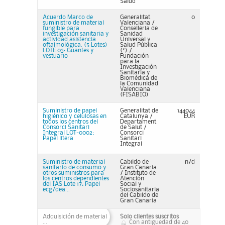
Salud
Acuerdo Marco de
Generalitat
0
suministro de material
Valenciana /
fungible para
Conselleria de
investigación sanitaria y
Sanidad
actividad asistencia
Universal y
oftalmológica. (5 Lotes)
Salud Pública
LOTE 03: Guantes y
(*) /
vestuario
Fundación
para la
Investigación
Sanitaria y
Biomédica de
la Comunidad
Valenciana
(FISABIO)
Suministro de papel
Generalitat de
144044
higiénico y celulosas en
Catalunya /
EUR
todos los centros del
Departament
Consorci Sanitari
de Salut /
Integral LOT-0002:
Consorci
Papel litera
Sanitari
Integral
Suministro de material
Cabildo de
n/d
sanitario de consumo y
Gran Canaria
otros suministros para
/ Instituto de
los centros dependientes
Atención
del IAS Lote 17: Papel
Social y
ecg/dea...
Sociosanitaria
del Cabildo de
Gran Canaria
Adquisición de material
Solo clientes suscritos
...
Con antiguedad de 40