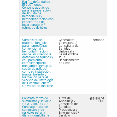
BarrualdeGaldakao
ESI LOT-0007:
Concentrado ácido
para la preparación
del líquido de
hemodialisis y
hemodiafiltración con
concentrado de
bicarbonato. Nº
estimado de litros
Suministro de
Generalitat
990000
material fungible
Valenciana /
para hemodiálisis
Conselleria de
convencional y
Sanidad
hemodiafiltracion
Universal y
online, incluyendo la
Salud Pública
dotación de equipos y
(*) /
equipamiento
Departamento
complementario
de Elche
mediante régimen de
cesión de uso, así
como su instalación,
mantenimiento y
formación para el
Servicio de Nefrología
del Hospital General
Universitario de Elche
Contrato mixto de
Junta de
4831818,07
suministro y servicio
Andalucía /
EUR
(CCA. CIBUURE) / -
Consejería de
Contrato mixto de
Sanidad,
suministro y de
Presidencia y
servicios para la
Emergencias /
diálisis domiciliaria
Servicio