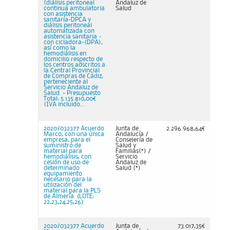
(diálisis peritoneal
Andaluz de
continua ambulatoria
Salud
con asistencia
sanitaría-DPCA y
diálisis peritoneal
automatizada con
asistencia sanitaria –
con cicladora-(DPA),
así como la
hemodiálisis en
domicilio respecto de
los centros adscritos a
la Central Provincial
de Compras de Cádiz,
perteneciente al
Servicio Andaluz de
Salud. - Presupuesto
Total: 5.135.810,00€
(IVA incluido...
2020/032377 Acuerdo
Junta de
2.296.968,64€
Marco, con una única
Andalucía /
empresa, para el
Consejería de
suministro de
Salud y
material para
Familias(*) /
hemodiálisis, con
Servicio
cesión de uso de
Andaluz de
determinado
Salud (*)
equipamiento
necesario para la
utilización del
material para la PLS
de Almería. {LOTE:
22,23,24,25,26}
2020/032377 Acuerdo
Junta de
73.017,35€