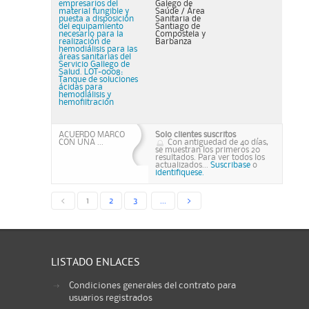
empresarios del
Galego de
material fungible y
Saúde / Área
puesta a disposición
Sanitaria de
del equipamiento
Santiago de
necesario para la
Compostela y
realización de
Barbanza
hemodiálisis para las
áreas sanitarias del
Servicio Gallego de
Salud. LOT-0008:
Tanque de soluciones
ácidas para
hemodiálisis y
hemofiltración
ACUERDO MARCO
Solo clientes suscritos
CON UNA ...
Con antiguedad de 40 días,
se muestran los primeros 20
resultados. Para ver todos los
actualizados...
Suscribase
o
identifiquese.
<
1
2
3
...
>
LISTADO ENLACES
Condiciones generales del contrato para
usuarios registrados