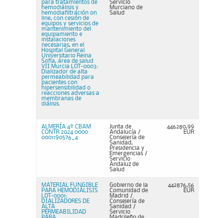
para tratamientos de
Servicio
hemodiálisis y
Murciano de
hemodiafiltración on
Salud
line, con cesión de
equipos y servicios de
mantenimiento del
equipamiento e
instalaciones
necesarias, en el
Hospital General
Universitario Reina
Sofía, área de salud
VII Murcia LOT-0003:
Dializador de alta
permeabilidad para
pacientes con
hipersensibilidad o
reacciones adversas a
membranas de
diálisis.
ALMERÍA 4º CBAM
Junta de
446280,99
CONTR 2024 0000
Andalucía /
EUR
0001190576_4
Consejería de
Sanidad,
Presidencia y
Emergencias /
Servicio
Andaluz de
Salud
MATERIAL FUNGIBLE
Gobierno de la
442876,56
PARA HEMODIÁLISIS
Comunidad de
EUR
LOT-0001:
Madrid /
DIALIZADORES DE
Consejería de
ALTA
Sanidad /
PERMEABILIDAD
Servicio
PARA
Madrileño de