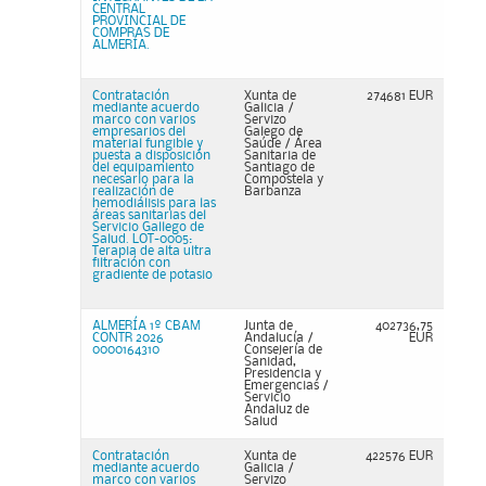
CENTRAL
PROVINCIAL DE
COMPRAS DE
ALMERÍA.
Contratación
Xunta de
274681 EUR
mediante acuerdo
Galicia /
marco con varios
Servizo
empresarios del
Galego de
material fungible y
Saúde / Área
puesta a disposición
Sanitaria de
del equipamiento
Santiago de
necesario para la
Compostela y
realización de
Barbanza
hemodiálisis para las
áreas sanitarias del
Servicio Gallego de
Salud. LOT-0005:
Terapia de alta ultra
filtración con
gradiente de potasio
ALMERÍA 1º CBAM
Junta de
402736,75
CONTR 2026
Andalucía /
EUR
0000164310
Consejería de
Sanidad,
Presidencia y
Emergencias /
Servicio
Andaluz de
Salud
Contratación
Xunta de
422576 EUR
mediante acuerdo
Galicia /
marco con varios
Servizo