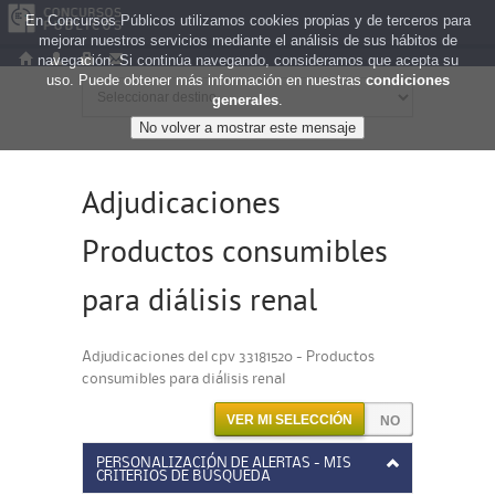
En Concursos Públicos utilizamos cookies propias y de terceros para
mejorar nuestros servicios mediante el análisis de sus hábitos de
navegación. Si continúa navegando, consideramos que acepta su
uso. Puede obtener más información en nuestras
condiciones
generales
.
Adjudicaciones
Productos consumibles
para diálisis renal
Adjudicaciones del cpv 33181520 - Productos
consumibles para diálisis renal
VER MI SELECCIÓN
PERSONALIZACIÓN DE ALERTAS - MIS
CRITERIOS DE BÚSQUEDA