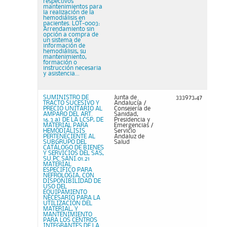
respectivos
mantenimientos para
la realización de la
hemodiálisis en
pacientes. LOT-0003:
Arrendamiento sin
opción a compra de
un sistema de
información de
hemodiálisis, su
mantenimiento,
formación o
instrucción necesaria
y asistencia...
SUMINISTRO DE
Junta de
333973,47
TRACTO SUCESIVO Y
Andalucía /
PRECIO UNITARIO AL
Consejería de
AMPARO DEL ART.
Sanidad,
16.3.a) DE LA LCSP, DE
Presidencia y
MATERIAL PARA
Emergencias /
HEMODIÁLISIS
Servicio
PERTENECIENTE AL
Andaluz de
SUBGRUPO DEL
Salud
CATÁLOGO DE BIENES
Y SERVICIOS DEL SAS,
SU.PC.SANI.01.21
MATERIAL
ESPECIFICO PARA
NEFROLOGIA, CON
DISPONIBILIDAD DE
USO DEL
EQUIPAMIENTO
NECESARIO PARA LA
UTILIZACIÓN DEL
MATERIAL, Y
MANTENIMIENTO
PARA LOS CENTROS
INTEGRANTES DE LA