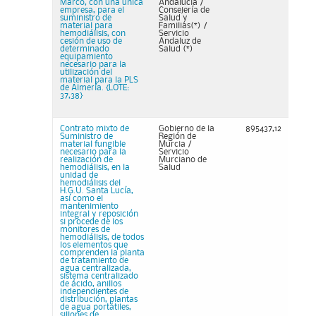
Marco, con una única
Andalucía /
empresa, para el
Consejería de
suministro de
Salud y
material para
Familias(*) /
hemodiálisis, con
Servicio
cesión de uso de
Andaluz de
determinado
Salud (*)
equipamiento
necesario para la
utilización del
material para la PLS
de Almería. {LOTE:
37,38}
Contrato mixto de
Gobierno de la
895437,12
Suministro de
Región de
material fungible
Murcia /
necesario para la
Servicio
realización de
Murciano de
hemodiálisis, en la
Salud
unidad de
hemodiálisis del
H.G.U. Santa Lucía,
así como el
mantenimiento
integral y reposición
si procede de los
monitores de
hemodiálisis, de todos
los elementos que
comprenden la planta
de tratamiento de
agua centralizada,
sistema centralizado
de ácido, anillos
independientes de
distribución, plantas
de agua portátiles,
sillones de