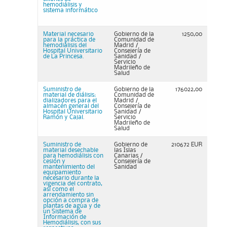
hemodiálisis y
sistema informático
Material necesario
Gobierno de la
1250,00
para la práctica de
Comunidad de
hemodiálisis del
Madrid /
Hospital Universitario
Consejería de
de La Princesa.
Sanidad /
Servicio
Madrileño de
Salud
Suministro de
Gobierno de la
176022,00
material de diálisis:
Comunidad de
dializadores para el
Madrid /
almacén general del
Consejería de
Hospital Universitario
Sanidad /
Ramón y Cajal.
Servicio
Madrileño de
Salud
Suministro de
Gobierno de
210672 EUR
material desechable
las Islas
para hemodiálisis con
Canarias /
cesión y
Consejería de
mantenimiento del
Sanidad
equipamiento
necesario durante la
vigencia del contrato,
así como el
arrendamiento sin
opción a compra de
plantas de agua y de
un Sistema de
Información de
Hemodiálisis, con sus