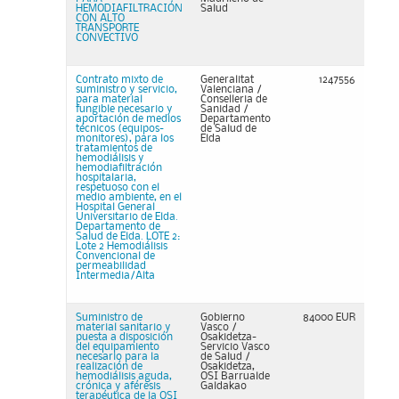
HEMODIAFILTRACIÓN
Salud
CON ALTO
TRANSPORTE
CONVECTIVO
Contrato mixto de
Generalitat
1247556
suministro y servicio,
Valenciana /
para material
Conselleria de
fungible necesario y
Sanidad /
aportación de medios
Departamento
técnicos (equipos-
de Salud de
monitores), para los
Elda
tratamientos de
hemodiálisis y
hemodiafiltración
hospitalaria,
respetuoso con el
medio ambiente, en el
Hospital General
Universitario de Elda.
Departamento de
Salud de Elda. LOTE 2:
Lote 2 Hemodiálisis
Convencional de
permeabilidad
Intermedia/Alta
Suministro de
Gobierno
84000 EUR
material sanitario y
Vasco /
puesta a disposición
Osakidetza-
del equipamiento
Servicio Vasco
necesario para la
de Salud /
realización de
Osakidetza,
hemodiálisis aguda,
OSI Barrualde
crónica y aféresis
Galdakao
terapéutica de la OSI