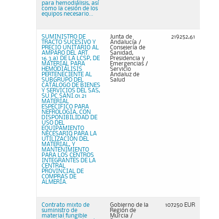
para hemodiálisis, así
como la cesión de los
equipos necesario...
SUMINISTRO DE
Junta de
219252,61
TRACTO SUCESIVO Y
Andalucía /
PRECIO UNITARIO AL
Consejería de
AMPARO DEL ART.
Sanidad,
16.3.a) DE LA LCSP, DE
Presidencia y
MATERIAL PARA
Emergencias /
HEMODIÁLISIS
Servicio
PERTENECIENTE AL
Andaluz de
SUBGRUPO DEL
Salud
CATÁLOGO DE BIENES
Y SERVICIOS DEL SAS,
SU.PC.SANI.01.21
MATERIAL
ESPECIFICO PARA
NEFROLOGIA, CON
DISPONIBILIDAD DE
USO DEL
EQUIPAMIENTO
NECESARIO PARA LA
UTILIZACIÓN DEL
MATERIAL, Y
MANTENIMIENTO
PARA LOS CENTROS
INTEGRANTES DE LA
CENTRAL
PROVINCIAL DE
COMPRAS DE
ALMERÍA.
Contrato mixto de
Gobierno de la
107250 EUR
suministro de
Región de
material fungible
Murcia /