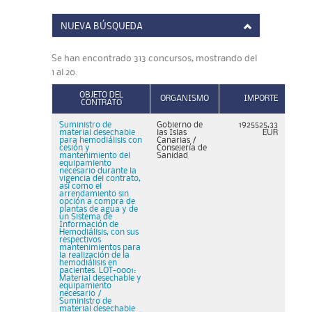
NUEVA BÚSQUEDA
Se han encontrado 313 concursos, mostrando del
1 al 20.
OBJETO DEL
ORGANISMO
IMPORTE
CONTRATO
Suministro de
Gobierno de
1925525,33
material desechable
las Islas
EUR
para hemodiálisis con
Canarias /
cesión y
Consejería de
mantenimiento del
Sanidad
equipamiento
necesario durante la
vigencia del contrato,
así como el
arrendamiento sin
opción a compra de
plantas de agua y de
un Sistema de
Información de
Hemodiálisis, con sus
respectivos
mantenimientos para
la realización de la
hemodiálisis en
pacientes. LOT-0001:
Material desechable y
equipamiento
necesario /
Suministro de
material desechable