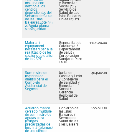
insulina con
y Bienestar
destino a los
Social (*) /
centros
Servicio de
dependientes del
Salud de Las
Servicio de Salud
Islas Baleares
de las Islas
(ib-salut) (*)
Baleares.Lote nº:
2: Aguja pluma
sin seguridad
Material i
Generalitat de
3344520,00
equipament
Catalunya /
necessari per a la
Departament
realització de les
de Salut /
sessions de diàlisi
Corporación
de la CSPT
Sanitaria Parc
Taulí
Suministro de
Junta de
404602,18
material de
Castilla y León
diálisis para el
/ Consejería
Complejo
de Sanidad y
Asistencial de
Bienestar
Segovia.
Social /
Gerencia
Regional de
Salud
Acuerdo marco
Gobierno de
100,0 EUR
cerrado múltiple
las Islas
de suministro de
Baleares /
agujas para
Servicio de
jeringas
Salud de las
precargadas de
Illes Balears
insulina (plumas)
de uso clínico