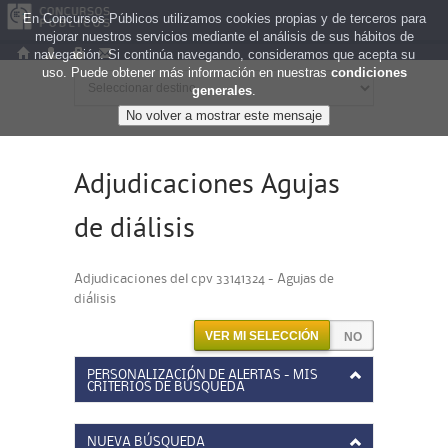
En Concursos Públicos utilizamos cookies propias y de terceros para
mejorar nuestros servicios mediante el análisis de sus hábitos de
navegación. Si continúa navegando, consideramos que acepta su
uso. Puede obtener más información en nuestras
condiciones
generales
.
Adjudicaciones Agujas
de diálisis
Adjudicaciones del cpv 33141324 - Agujas de
diálisis
VER MI SELECCIÓN
PERSONALIZACIÓN DE ALERTAS - MIS
CRITERIOS DE BÚSQUEDA
NUEVA BÚSQUEDA