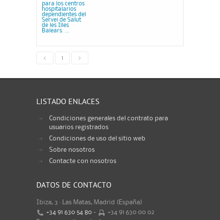
para los centros
hospitalarios
dependientes del
Servei de Salut
de les Illes
Balears. ...
<
1
>
LISTADO ENLACES
Condiciones generales del contrato para
usuarios registrados
Condiciones de uso del sitio web
Sobre nosotros
Contacte con nosotros
DATOS DE CONTACTO
Ibiza, 3 · Las Matas, Madrid (España)
+34 91 630 54 80
-
+34 91 630 00 02