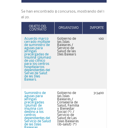
Se han encontrado 8 concursos, mostrando del 1
al 20.
OBJETO DEL
ORGANISMO
IMPORTE
CONTRATO
Acuerdo marco
Gobierno de
100
cerrado múltiple
las Islas
de suministro de
Baleares /
agujas para
Servicio de
jeringas
Salud de las
precargadas de
Illes Balears
insulina (plumas)
de uso clínico
para los centros
hospitalarios
dependientes del
Servei de Salut
de les Illes
Balears.
Suministro de
Gobierno de
313400
agujas para
las Islas
jeringas
Baleares /
precargadas
Consejería de
(pluma) de
Salud, Familia
insulina con
y Bienestar
destino a los
Social (*) /
centros
Servicio de
dependientes del
Salud de Las
Servicio de Salud
Islas Baleares
de las Islas
(ib-salut) (*)
Baleares.