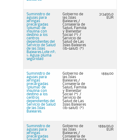
Suministro de
Gobierno de
313400,0
agujas para
las Islas
EUR
jeringas
Baleares /
precargadas
Consejería de
(pluma) de
Salud, Familia
insulina con
y Bienestar
destino a los
Social (*) /
centros
Servicio de
dependientes del
Salud de Las
Servicio de Salud
Islas Baleares
de las Islas
(ib-salut) (*)
Baleares.Lote nº:
1: Aguja pluma
seguridad
Suministro de
Gobierno de
188600
agujas para
las Islas
jeringas
Baleares /
precargadas
Consejería de
(pluma) de
Salud, Familia
insulina con
y Bienestar
destino a los
Social (*) /
centros
Servicio de
dependientes del
Salud de Las
Servicio de Salud
Islas Baleares
de las Islas
(ib-salut) (*)
Baleares.
Suministro de
Gobierno de
188600,0
agujas para
las Islas
EUR
jeringas
Baleares /
precargadas
Consejería de
(pluma) de
Salud, Familia