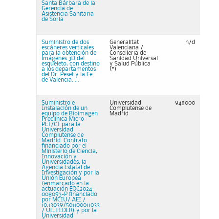
Santa Bárbara de la
Gerencia de
Asistencia Sanitaria
de Soria
Suministro de dos
Generalitat
n/d
escáneres verticales
Valenciana /
para la obtención de
Conselleria de
imágenes 3D del
Sanidad Universal
esqueleto, con destino
y Salud Pública
a los departamentos
(*)
del Dr. Peset y la Fe
de Valencia. ...
Suministro e
Universidad
948000
Instalación de un
Complutense de
equipo de Bioimagen
Madrid
Preclínica Micro-
PET/CT para la
Universidad
Complutense de
Madrid. Contrato
financiado por el
Ministerio de Ciencia,
Innovación y
Universidades, la
Agencia Estatal de
Investigación y por la
Unión Europea
(enmarcado en la
actuación EQC2024-
008093-P financiado
por MCIU/ AEI /
10.13039/501100011033
/ UE, FEDER) y por la
Universidad