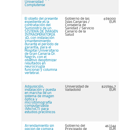
Universidad
Complutense
El objeto del presente
Gobierno de las
698000
expediente es la
Islas Canarias /
EUR
contratación del
Consejería de
Suministro de un
Sanidad / Servicio
SISTEMA DE IMAGEN
Canario de la
INTRAOPERATORIA
Salud
3D, con instalación
ymantenimiento
durante el período de
garantía, para el
Hospital Universitario
de Gran Canaria Dr.
Negrín, con el
objetivo deoptimizar
resultados en
neurocirugía
funcional y columna
vertebral.
Adquisición,
Universidad de
825986,7
instalación y puesta
Valladolid
EUR
en marcha de un
sistema de imagen
óptica y
microtomografía
computarizada
(MicroCT) para
estudios preclínicos
Arrendamiento sin
Gobierno del
463344
opcion de compra
Principado de
EUR