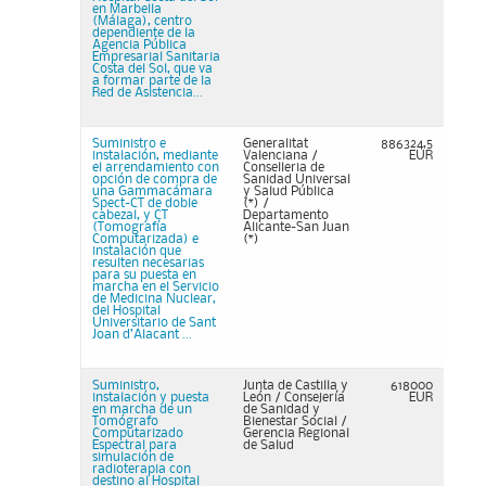
en Marbella
(Málaga), centro
dependiente de la
Agencia Pública
Empresarial Sanitaria
Costa del Sol, que va
a formar parte de la
Red de Asistencia...
Suministro e
Generalitat
886324,5
instalación, mediante
Valenciana /
EUR
el arrendamiento con
Conselleria de
opción de compra de
Sanidad Universal
una Gammacámara
y Salud Pública
Spect-CT de doble
(*) /
cabezal, y CT
Departamento
(Tomografía
Alicante-San Juan
Computarizada) e
(*)
instalación que
resulten necesarias
para su puesta en
marcha en el Servicio
de Medicina Nuclear,
del Hospital
Universitario de Sant
Joan d’Alacant ...
Suministro,
Junta de Castilla y
618000
instalación y puesta
León / Consejería
EUR
en marcha de un
de Sanidad y
Tomógrafo
Bienestar Social /
Computarizado
Gerencia Regional
Espectral para
de Salud
simulación de
radioterapia con
destino al Hospital