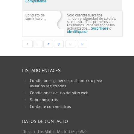
Complutense
Contrato de
Solo clientes suscritos
suministro ...
Con antiguedad de 40 días,
se muestran los primeros 20
resultados. Para ver todos los
actualizados...
Suscribase
o
identifiquese.
<
1
2
3
...
>
LISTADO ENLACES
Condiciones generales del contrato para
usuarios registrados
Condiciones de uso del sitio web
Sobre nosotros
Contacte con nosotros
DATOS DE CONTACTO
Ibiza, 3 · Las Matas, Madrid (España)