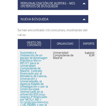
PERSONALIZACIÓN DE ALERTAS - MIS
CRITERIOS DE BÚSQUEDA
NUEVA BÚSQUEDA
Se han encontrado 179 concursos, mostrando del
1 al 20.
OBJETO DEL
ORGANISMO
IMPORTE
CONTRATO
Suministro e
Universidad
948000
Instalación de un
Complutense de
EUR
equipo de Bioimagen
Madrid
Preclínica Micro-
PET/CT para la
Universidad
Complutense de
Madrid. Contrato
financiado por el
Ministerio de Ciencia,
Innovación y
Universidades, la
Agencia Estatal de
Investigación y por la
Unión Europea
(enmarcado en la
actuación EQC2024-
008093-P financiado
por MCIU/ AEI /
10.13039/501100011033
/ UE, FEDER) y por la