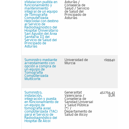
instalacion puesta en
Asturias /
funcionamiento y
Consejería de
mantenimiento
Salud / Servicio
integral de un equipo
de Salud del
de Tomografia
Principado de
Computerizada
Asturias
Helicoidal con destino
al Servicio de
Radiodiagnostico del
Hospital Universitario
San Agustin del Area
Sanitaria III del
Servicio de Salud del
Principado de
Asturias
Suministro mediante
Universidad de
198840
arrendamiento con
Murcia
opción a compra de
un equipo de
Tomografía
Computerizada
Multicorte.
Suministro,
Generalitat
452756,43
instalación,
Valenciana /
EUR
integración y puesta
Conselleria de
en funcionamiento de
Sanidad Universal
un equipo de
y Salud Pública
tomografía axial
(*) /
computerizada (TAC)
Departamento de
para el Servicio de
Salud de Alcoy
Radiodiagnóstico del
Hospital de Alcoi