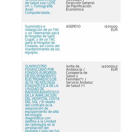
de Salud 2021 LOTE
Dirección General
nº: 1: Tomografía
de Planificación
Axial
Económica
Computerizada...
Suministro e
ASEPEYO
1970000
instalación de un TAC
EUR
y un Telemando para
el Hospital de Sant
Cugat, y de un TAC
para el Hospital de
Coslada, así como del
mantenimiento de los
equipos.
SUMINISTRO
Junta de
1650000,0
FINANCIADO POR
Andalucía /
EUR
FONDOS EUROPEOS
Consejería de
DE EQUIPAMIENTO
Salud y
ELECTROMÉDICO DE
Familias(*) /
ALTA TECNOLOGÍA
Servicio Andaluz
DIAGNÓSTICA DE LA
de Salud (*)
UNIDAD DE
RADIODIAGNÓSTICO
DE LA AMPLIACIÓN
DEL HOSPITAL COSTA
DEL SOL / El objeto
del contrato es la
adquisición de
equipamiento de alta
tecnología
diagnóstica con
destino a la Unidad
de radiología en la
ampliación del
Hospital Costa del Sol