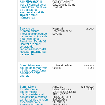
computeritzat (TC)
Salut / Servei
per a l'Hospital de la
Català de la Salut
Santa Creu i Sant Pau
(CatSalut)
de Barcelona
emmarcat en el Pla
Inveat amb el
número 183
Servicio de
Hospital
55000
mantenimiento
Intermutual de
integral de un equipo
Levante
de imagen médica de
alta tecnología
Revolution Evo de GE
HealthCare en el
servicio de
radiodiagnóstico del
Hospital Intermutual
de Levante.
Suministro de un
Universidad de
1010000
equipo de tomografía
Sevilla
EUR
de altas prestaciones
con tubo de alta
energía
Suministro e
Junta de
1233000,0
instalación de
Extremadura /
EUR
equipamiento
VICEPRESIDENCIA
médico-asistencial
SEGUNDA Y
con destino a centros
CONSEJERÍA DE
sanitarios de atención
SANIDAD Y
especializada del
SERVICIOS
Servicio Extremeño
SOCIALES /