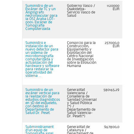
Suministro de un
Gobierno Vasco /
1120000
Escáner de TC y un
Osakidetza-
EUR
Angiógrafo
Servicio Vasco de
neurovascular para
Salud
la OSI Araba LOT-
0001: Escáner de
Tomografía
Computerizada
Suministro e
Consorcio para la
257000,0
instalación de un
Construcción,
EUR
nuevo detector para
Equipamento y
un sistema de
Explotación del
microtomografía
Centro Nacional
computarizada y
de Investigación
actualización del
sobre la Evolución
hardware y software
Humana
para restaurar la
operatividad del
sistema ...
Suministro de un
Generalitat
580165,29
escáner vertical para
Valenciana /
la realización de
Conselleria de
estudios diagnósticos
Sanidad Universal
en 3D del esqueleto,
y Salud Pública
con destino al
(*) /
Departamento de
Departamento de
Salud Dr. Peset.
Salud Valencia-
Dr. Peset(*)
Subministrament
Generalitat de
967800,0
d'un equip de
Catalunya /
Tomografia axial
Departament de