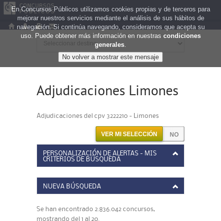
En Concursos Públicos utilizamos cookies propias y de terceros para
mejorar nuestros servicios mediante el análisis de sus hábitos de
navegación. Si continúa navegando, consideramos que acepta su
uso. Puede obtener más información en nuestras
condiciones
generales
.
Adjudicaciones Limones
Adjudicaciones del cpv 3222210 - Limones
VER MI SELECCIÓN
PERSONALIZACIÓN DE ALERTAS - MIS
CRITERIOS DE BÚSQUEDA
NUEVA BÚSQUEDA
Se han encontrado 2.836.042 concursos,
mostrando del 1 al 20.