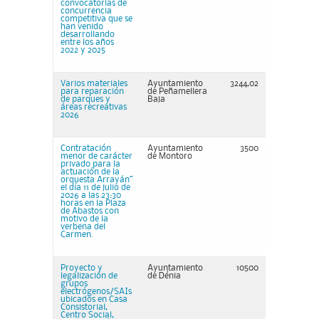
convocatorias de
concurrencia
competitiva que se
han venido
desarrollando
entre los años
2022 y 2025
Varios materiales
Ayuntamiento
3244,02
para reparación
de Peñamellera
de parques y
Baja
áreas recreativas
2026
Contratación
Ayuntamiento
3500
menor de carácter
de Montoro
privado para la
actuación de la
orquesta Arrayán”
el día 11 de julio de
2026 a las 23:30
horas en la Plaza
de Abastos con
motivo de la
verbena del
Carmen.
Proyecto y
Ayuntamiento
10500
legalización de
de Dénia
grupos
electrógenos/SAIs
ubicados en Casa
Consistorial,
Centro Social,