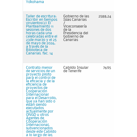
Yokohama
Taller de escritura:
Gobierno de las
2588,24
Escribir en tiempos
Islas Canarias
virulentos(2) El
/
Planteamiento 11
Viceconsejería
sesiones de dos
de la
horas cada una
Presidencia del
celebradas entre el
Gobierno de
23de marzo y el 25
Canarias
de mayo de 2026,
a través de la
Biblioteca de
Canarias. fac. 14
Contrato menor
Cabildo Insular
7695
de servicios de un
de Tenerife
proyecto piloto
para el control de
la eficacia y de la
eficiencia de
proyectos de
Cooperación
Internacional
para el Desarrollo,
que ya han sido o
están siendo
ejecutados
actualmente por
ONGD u otros
Agentes de
Cooperación
Internacional,
subvencionados
desde este Cabildo
a lo largo de las