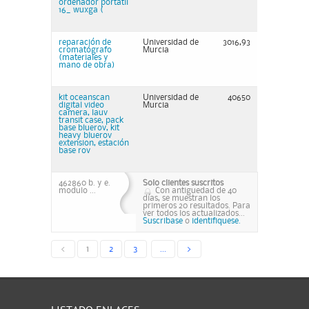
ordenador portátil
16_ wuxga (
reparación de
Universidad de
3016,93
cromatógrafo
Murcia
(materiales y
mano de obra)
kit oceanscan
Universidad de
40650
digital video
Murcia
camera, lauv
transit case, pack
base bluerov, kit
heavy bluerov
extension, estación
base rov
462860 b. y e.
Solo clientes suscritos
modulo ...
Con antiguedad de 40
días, se muestran los
primeros 20 resultados. Para
ver todos los actualizados...
Suscribase
o
identifiquese.
<
1
2
3
...
>