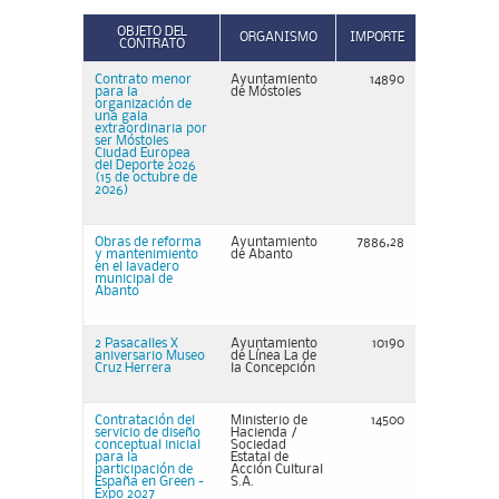
OBJETO DEL
ORGANISMO
IMPORTE
CONTRATO
Contrato menor
Ayuntamiento
14890
para la
de Móstoles
organización de
una gala
extraordinaria por
ser Móstoles
Ciudad Europea
del Deporte 2026
(15 de octubre de
2026)
Obras de reforma
Ayuntamiento
7886,28
y mantenimiento
de Abanto
en el lavadero
municipal de
Abanto
2 Pasacalles X
Ayuntamiento
10190
aniversario Museo
de Línea La de
Cruz Herrera
la Concepción
Contratación del
Ministerio de
14500
servicio de diseño
Hacienda /
conceptual inicial
Sociedad
para la
Estatal de
participación de
Acción Cultural
España en Green -
S.A.
Expo 2027