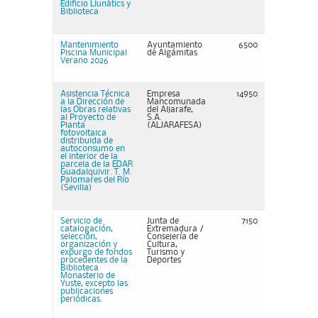
Edificio Llunàtics y
Biblioteca
Mantenimiento
Ayuntamiento
6500
Piscina Municipal
de Algámitas
Verano 2026
Asistencia Técnica
Empresa
14950
a la Dirección de
Mancomunada
las Obras relativas
del Aljarafe,
al Proyecto de
S.A.
Planta
(ALJARAFESA)
fotovoltaica
distribuida de
autoconsumo en
el interior de la
parcela de la EDAR
Guadalquivir. T. M.
Palomares del Río
(Sevilla)
Servicio de
Junta de
7150
catalogación,
Extremadura /
selección,
Consejería de
organización y
Cultura,
expurgo de fondos
Turismo y
procedentes de la
Deportes
Biblioteca
Monasterio de
Yuste, excepto las
publicaciones
periódicas.