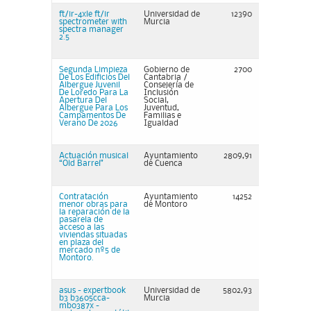
ft/ir-4xle ft/ir
Universidad de
12390
spectrometer with
Murcia
spectra manager
2.5
Segunda Limpieza
Gobierno de
2700
De Los Edificios Del
Cantabria /
Albergue Juvenil
Consejería de
De Loredo Para La
Inclusión
Apertura Del
Social,
Albergue Para Los
Juventud,
Campamentos De
Familias e
Verano De 2026
Igualdad
Actuación musical
Ayuntamiento
2809,91
“Old Barrel"
de Cuenca
Contratación
Ayuntamiento
14252
menor obras para
de Montoro
la reparación de la
pasarela de
acceso a las
viviendas situadas
en plaza del
mercado nº5 de
Montoro.
asus - expertbook
Universidad de
5802,93
b3 b3605cca-
Murcia
mb0387x -