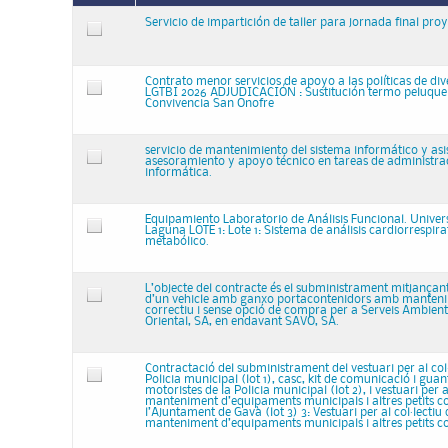
Servicio de impartición de taller para jornada final pr
Contrato menor servicios de apoyo a las políticas de div
LGTBI 2026 ADJUDICACIÓN : Sustitución termo peluquer
Convivencia San Onofre
servicio de mantenimiento del sistema informático y asi
asesoramiento y apoyo técnico en tareas de administra
informática.
Equipamiento Laboratorio de Análisis Funcional. Univer
Laguna LOTE 1: Lote 1: Sistema de análisis cardiorrespira
metabólico.
L’objecte del contracte és el subministrament mitjança
d’un vehicle amb ganxo portacontenidors amb mantenim
correctiu i sense opció de compra per a Serveis Ambienta
Oriental, SA, en endavant SAVO, SA.
Contractació del subministrament del vestuari per al col·
Policia municipal (lot 1), casc, kit de comunicació i guan
motoristes de la Policia municipal (lot 2), i vestuari per 
manteniment d’equipaments municipals i altres petits col
l’Ajuntament de Gavà (lot 3) 3: Vestuari per al col·lectiu
manteniment d’equipaments municipals i altres petits col