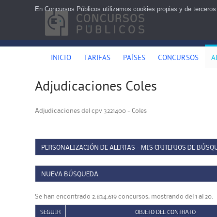
En Concursos Públicos utilizamos cookies propias y de terceros
INICIO
TARIFAS
PAÍSES
CONCURSOS
A
Adjudicaciones Coles
Adjudicaciones del cpv 3221400 - Coles
PERSONALIZACIÓN DE ALERTAS - MIS CRITERIOS DE BÚSQ
NUEVA BÚSQUEDA
Se han encontrado 2.834.619 concursos, mostrando del 1 al 20.
SEGUIR
OBJETO DEL CONTRATO