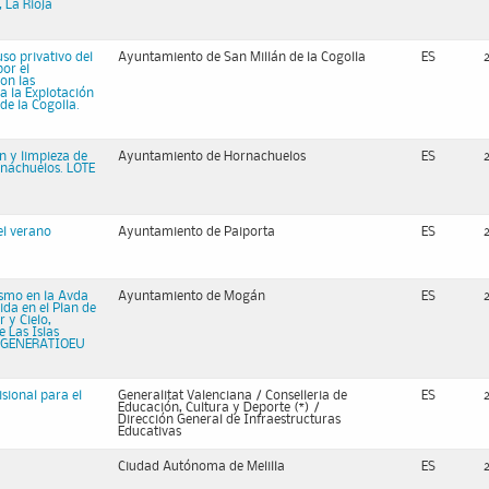
 La Rioja
uso privativo del
Ayuntamiento de San Millán de la Cogolla
ES
or el
on las
ra la Explotación
de la Cogolla.
ón y limpieza de
Ayuntamiento de Hornachuelos
ES
rnachuelos. LOTE
el verano
Ayuntamiento de Paiporta
ES
ismo en la Avda
Ayuntamiento de Mogán
ES
da en el Plan de
 y Cielo,
e Las Islas
XT GENERATIOEU
sional para el
Generalitat Valenciana / Conselleria de
ES
Educación, Cultura y Deporte (*) /
Dirección General de Infraestructuras
Educativas
Ciudad Autónoma de Melilla
ES