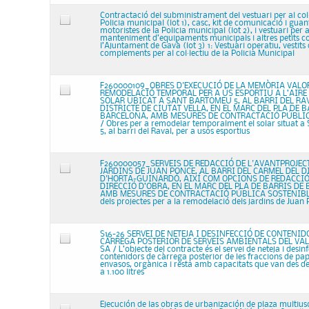
Contractació del subministrament del vestuari per al col·
Policia municipal (lot 1), casc, kit de comunicació i guan
motoristes de la Policia municipal (lot 2), i vestuari per 
manteniment d’equipaments municipals i altres petits col
l’Ajuntament de Gavà (lot 3) 1: Vestuari operatiu, vestits 
complements per al col·lectiu de la Policia Municipal
F260000109_OBRES D'EXECUCIÓ DE LA MEMÒRIA VALO
REMODELACIÓ TEMPORAL PER A ÚS ESPORTIU A L’AIRE 
SOLAR UBICAT A SANT BARTOMEU 5, AL BARRI DEL RA
DISTRICTE DE CIUTAT VELLA, EN EL MARC DEL PLA DE B
BARCELONA, AMB MESURES DE CONTRACTACIÓ PÚBLI
/ Obres per a remodelar temporalment el solar situat 
5, al barri del Raval, per a usos esportius
F260000057_SERVEIS DE REDACCIÓ DE L'AVANTPROJEC
JARDINS DE JUAN PONCE, AL BARRI DEL CARMEL DEL D
D'HORTA-GUINARDÓ, AIXÍ COM OPCIONS DE REDACCIÓ 
DIRECCIÓ D’OBRA, EN EL MARC DEL PLA DE BARRIS DE
AMB MESURES DE CONTRACTACIÓ PÚBLICA SOSTENIBLE
dels projectes per a la remodelació dels jardins de Juan
S16-26 SERVEI DE NETEJA I DESINFECCIÓ DE CONTENID
CÀRREGA POSTERIOR DE SERVEIS AMBIENTALS DEL VAL
SA / L’objecte del contracte és el servei de neteja i desin
contenidors de càrrega posterior de les fraccions de pap
envasos, orgànica i resta amb capacitats que van des dels
a 1.100 litres
Ejecución de las obras de urbanización de plaza multiuso