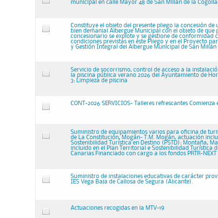
municipal en calle Mayor 48 de San Millán de la Cogolla,
Constituye el objeto del presente pliego la concesión de 
bien demanial Albergue Municipal con el objeto de que p
concesionario se explote y se gestione de conformidad c
condiciones previstas en este Pliego y en el Proyecto pa
y Gestión Integral del Albergue Municipal de San Millán 
Servicio de socorrismo, control de acceso a la instalaci
la piscina pública verano 2026 del Ayuntamiento de Ho
3: Limpieza de piscina
CONT-2026 SERVICIOS- Talleres refrescantes Comienza 
Suministro de equipamientos varios para oficina de tur
de La Constitución, Mogán- T.M. Mogán, actuación inclui
Sostenibilidad Turística en Destino (PSTD): Montaña, Mar
incluido en el Plan Territorial e Sostenibilidad Turística d
Canarias Financiado con cargo a los fondos PRTR-NE
Suministro de instalaciones educativas de carácter provi
IES Vega Baja de Callosa de Segura (Alicante).
Actuaciones recogidas en la MTV-19