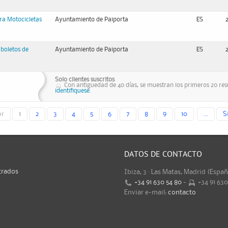
ra Motocicletas
Ayuntamiento de Paiporta
ES
boletos de
Ayuntamiento de Paiporta
ES
Solo clientes suscritos
Con antiguedad de 40 días, se muestran los primeros 20 resu
identifiquese.
or
1
2
3
4
5
6
7
8
9
10
...
S
DATOS DE CONTACTO
trados
Ibiza, 3 · Las Matas, Madrid (Espa
+34 91 630 54 80
-
+34 91 63
Enviar e-mail:
contacto