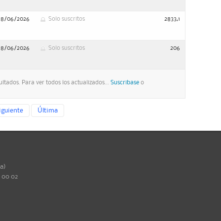
28/06/2026
Solo suscritos
2833,1
28/06/2026
Solo suscritos
206
ltados. Para ver todos los actualizados...
Suscribase
o
iguiente
Última
ña)
0 00 02