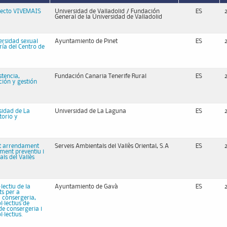
oyecto VIVEMAIS
Universidad de Valladolid / Fundación
ES
General de la Universidad de Valladolid
ersidad sexual
Ayuntamiento de Pinet
ES
ía del Centro de
stencia,
Fundación Canaria Tenerife Rural
ES
ción y gestión
sidad de La
Universidad de La Laguna
ES
torio y
nt arrendament
Serveis Ambientals del Vallès Oriental, S.A
ES
ent preventiu i
ls del Vallès
lectiu de la
Ayuntamiento de Gavà
ES
ts per a
a consergeria,
·lectius de
 de consergeria i
·lectius.