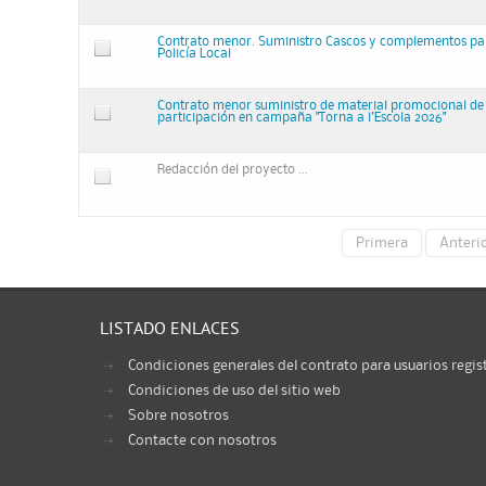
Contrato menor. Suministro Cascos y complementos pa
Policía Local
Contrato menor suministro de material promocional de 
participación en campaña "Torna a l'Escola 2026"
Redacción del proyecto ...
Primera
Anteri
LISTADO ENLACES
Condiciones generales del contrato para usuarios regis
Condiciones de uso del sitio web
Sobre nosotros
Contacte con nosotros