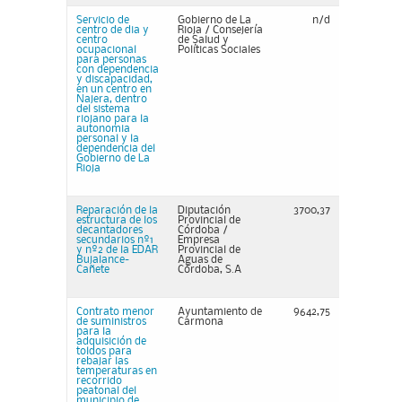
Servicio de
Gobierno de La
n/d
centro de dia y
Rioja / Consejería
centro
de Salud y
ocupacional
Políticas Sociales
para personas
con dependencia
y discapacidad,
en un centro en
Najera, dentro
del sistema
riojano para la
autonomia
personal y la
dependencia del
Gobierno de La
Rioja
Reparación de la
Diputación
3700,37
estructura de los
Provincial de
decantadores
Córdoba /
secundarios nº1
Empresa
y nº2 de la EDAR
Provincial de
Bujalance-
Aguas de
Cañete
Córdoba, S.A
Contrato menor
Ayuntamiento de
9642,75
de suministros
Carmona
para la
adquisición de
toldos para
rebajar las
temperaturas en
recorrido
peatonal del
municipio de