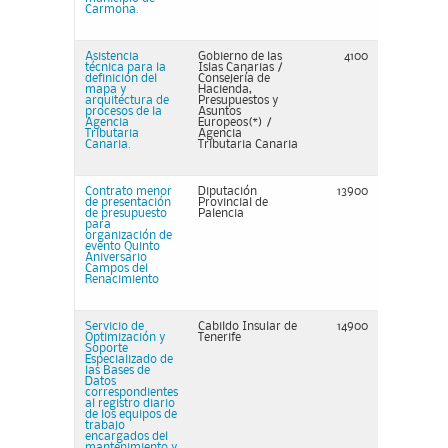
Carmona.
Asistencia
Gobierno de las
4100
técnica para la
Islas Canarias /
definición del
Consejería de
mapa y
Hacienda,
arquitectura de
Presupuestos y
procesos de la
Asuntos
Agencia
Europeos(*) /
Tributaria
Agencia
Canaria.
Tributaria Canaria
Contrato menor
Diputación
13900
de presentación
Provincial de
de presupuesto
Palencia
para
organización de
evento Quinto
Aniversario
Campos del
Renacimiento
Servicio de
Cabildo Insular de
14900
Optimización y
Tenerife
Soporte
Especializado de
las Bases de
Datos
correspondientes
al registro diario
de los equipos de
trabajo
encargados del
mantenimiento y