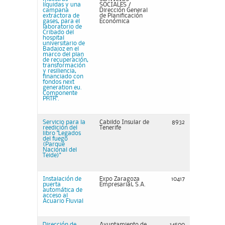
líquidas y una
SOCIALES /
campana
Dirección General
extractora de
de Planificación
gases, para el
Económica
laboratorio de
Cribado del
hospital
universitario de
Badajoz en el
marco del plan
de recuperación,
transformación
y resiliencia,
financiado con
fondos next
generation eu.
Componente
PRTR".
Servicio para la
Cabildo Insular de
8932
reedición del
Tenerife
libro "Legados
del fuego
(Parque
Nacional del
Teide)"
Instalación de
Expo Zaragoza
10417
puerta
Empresarial, S.A.
automática de
acceso al
Acuario Fluvial
Dirección de
Ayuntamiento de
14500