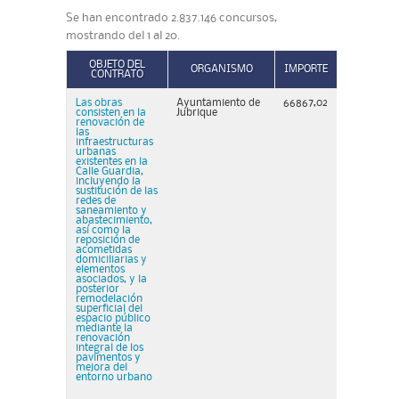
Se han encontrado 2.837.146 concursos,
mostrando del 1 al 20.
OBJETO DEL
ORGANISMO
IMPORTE
CONTRATO
Las obras
Ayuntamiento de
66867,02
consisten en la
Jubrique
renovación de
las
infraestructuras
urbanas
existentes en la
Calle Guardia,
incluyendo la
sustitución de las
redes de
saneamiento y
abastecimiento,
así como la
reposición de
acometidas
domiciliarias y
elementos
asociados, y la
posterior
remodelación
superficial del
espacio público
mediante la
renovación
integral de los
pavimentos y
mejora del
entorno urbano