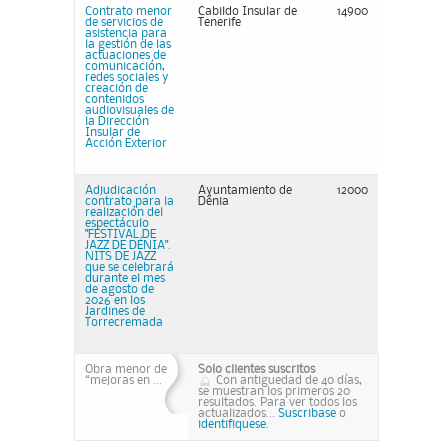
Contrato menor
Cabildo Insular de
14900
de servicios de
Tenerife
asistencia para
la gestión de las
actuaciones de
comunicación,
redes sociales y
creación de
contenidos
audiovisuales de
la Dirección
Insular de
Acción Exterior
Adjudicación
Ayuntamiento de
12000
contrato para la
Dénia
realización del
espectáculo
"FESTIVAL DE
JAZZ DE DÉNIA".
NITS DE JAZZ
que se celebrará
durante el mes
de agosto de
2026 en los
Jardines de
Torrecremada
Obra menor de
Solo clientes suscritos
“mejoras en ...
Con antiguedad de 40 días,
se muestran los primeros 20
resultados. Para ver todos los
actualizados...
Suscribase
o
identifiquese.