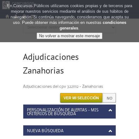
En Concursos Públicos utilizamos cookies propias y de terceros para
mejorar nuestros servicios mediante el análisis de sus hábitos de
navegación. Si continúa navegando, consideramos que acepta su
uso. Puede obtener más información en nuestras
condiciones
generales
.
Adjudicaciones
Zanahorias
Adjudicaciones del cpv 3221112 - Zanahorias
VER MI SELECCIÓN
PERSONALIZACIÓN DE ALERTAS - MIS
CRITERIOS DE BÚSQUEDA
NUEVA BÚSQUEDA