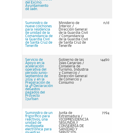
del Excmo.
Ayuntamiento
de Jaén.
Suministro de
Ministerio de
n/d
nueve colchones
Interior /
para residencia
Dirección General
de unidad de la
de la Guardia Civil
Comandancia de
/ Comandancia
la Guardia Civil
de la Guardia Civil
de Santa Cruz de
de Santa Cruz de
Tenerife
Tenerife
Servicio de
Gobierno de las
14490
Apoyo en la
Islas Canarias /
aceleración
Consejería de
operativa del
Turismo, Industria
periodo junio-
y Comercio /
septiembre de
Dirección General
2026 y en la
de Comercio y
Preparación de
Consumo
la 4ª Declaración
deGastos
pagados del
Proyecto
I3urban
Suministro de un
Junta de
7794
frigorífico para
Extremadura /
reactivos, una
VICEPRESIDENCIA
unidad de
SEGUNDA Y
multipipeta
CONSEJERÍA DE
electrónica para
SANIDAD Y
muestras
SERVICIOS