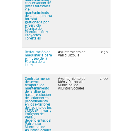
conservación de
pistas forestales
y el
mantenimiento
de la maquinaria
forestal
gestionada por
el Servicio
Técnico de
Planificación y
Proyectos
Forestales.
Restauración de
Ayuntamiento de
2180
maquinaria para
Vall d'Uixó, la
el museo de la
Fábrica de la
Llum
Contrato menor
Ayuntamiento de
2600
de servicio
Jaén / Patronato
temporal de
Municipal de
mantenimiento
Asuntos Sociales
de jardinería
hasta resolución
de licitación en
procedimiento
en los exteriores
del recinto de los
CMSS (Bulevar y
Polígono del
Valle),
dependientes del
Patronato
Municipal de
Asuntos Sociales