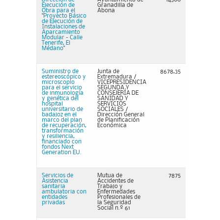
Ejecución de
Granadilla de
Obra para el
Abona
"Proyecto Básico
de Ejecución de
Instalaciones de
Aparcamiento
Modular - Calle
Tenerife, El
Médano"
Suministro de
Junta de
8678,35
estereoscópico y
Extremadura /
microscopio
VICEPRESIDENCIA
para el servicio
SEGUNDA Y
de inmunología
CONSEJERÍA DE
y genética del
SANIDAD Y
hospital
SERVICIOS
universitario de
SOCIALES /
badajoz en el
Dirección General
marco del plan
de Planificación
de recuperación,
Económica
transformación
y resiliencia,
financiado con
fondos Next
Generation EU.
Servicios de
Mutua de
7875
Asistencia
Accidentes de
sanitaria
Trabajo y
ambulatoria con
Enfermedades
entidades
Profesionales de
privadas
la Seguridad
Social n.º 61