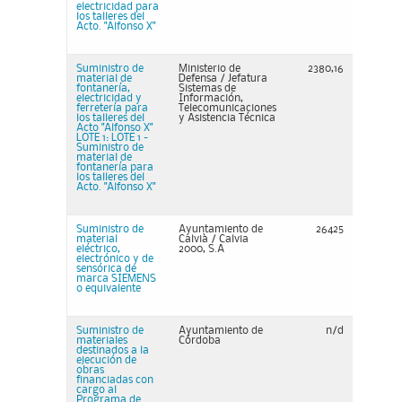
electricidad para
los talleres del
Acto. "Alfonso X"
Suministro de
Ministerio de
2380,16
material de
Defensa / Jefatura
fontanería,
Sistemas de
electricidad y
Información,
ferretería para
Telecomunicaciones
los talleres del
y Asistencia Técnica
Acto "Alfonso X"
LOTE 1: LOTE 1 -
Suministro de
material de
fontanería para
los talleres del
Acto. "Alfonso X"
Suministro de
Ayuntamiento de
26425
material
Calvià / Calvia
eléctrico,
2000, S.A
electrónico y de
sensórica de
marca SIEMENS
o equivalente
Suministro de
Ayuntamiento de
n/d
materiales
Córdoba
destinados a la
ejecución de
obras
financiadas con
cargo al
Programa de