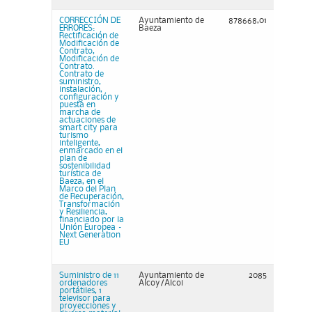
CORRECCIÓN DE
Ayuntamiento de
878668,01
ERRORES:
Baeza
Rectificación de
Modificación de
Contrato,
Modificación de
Contrato.
Contrato de
suministro,
instalación,
configuración y
puesta en
marcha de
actuaciones de
smart city para
turismo
inteligente,
enmarcado en el
plan de
sostenibilidad
turística de
Baeza, en el
Marco del Plan
de Recuperación,
Transformación
y Resiliencia,
financiado por la
Unión Europea –
Next Generation
EU
Suministro de 11
Ayuntamiento de
2085
ordenadores
Alcoy/Alcoi
portátiles, 1
televisor para
proyecciones y