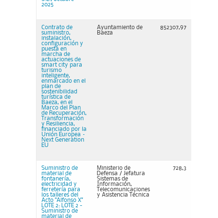
2025
Contrato de
Ayuntamiento de
852307,97
suministro,
Baeza
instalación,
configuración y
puesta en
marcha de
actuaciones de
smart city para
turismo
inteligente,
enmarcado en el
plan de
sostenibilidad
turística de
Baeza, en el
Marco del Plan
de Recuperación,
Transformación
y Resiliencia,
financiado por la
Unión Europea –
Next Generation
EU
Suministro de
Ministerio de
728,3
material de
Defensa / Jefatura
fontanería,
Sistemas de
electricidad y
Información,
ferretería para
Telecomunicaciones
los talleres del
y Asistencia Técnica
Acto "Alfonso X"
LOTE 2: LOTE 2 -
Suministro de
material de