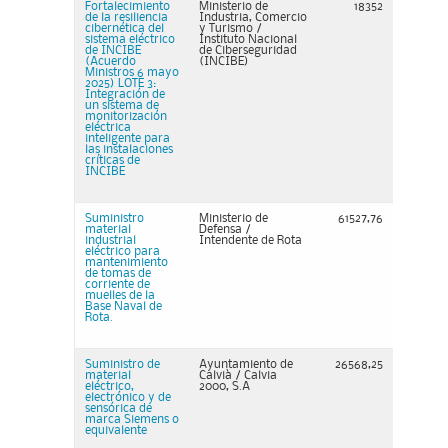
Fortalecimiento
Ministerio de
18352
de la resiliencia
Industria, Comercio
cibernética del
y Turismo /
sistema eléctrico
Instituto Nacional
de INCIBE
de Ciberseguridad
(Acuerdo
(INCIBE)
Ministros 6 mayo
2025) LOTE 3:
Integración de
un sistema de
monitorización
eléctrica
inteligente para
las instalaciones
críticas de
INCIBE
Suministro
Ministerio de
61527,76
material
Defensa /
industrial
Intendente de Rota
eléctrico para
mantenimiento
de tomas de
corriente de
muelles de la
Base Naval de
Rota.
Suministro de
Ayuntamiento de
26568,25
material
Calvià / Calvia
eléctrico,
2000, S.A
electrónico y de
sensórica de
marca Siemens o
equivalente