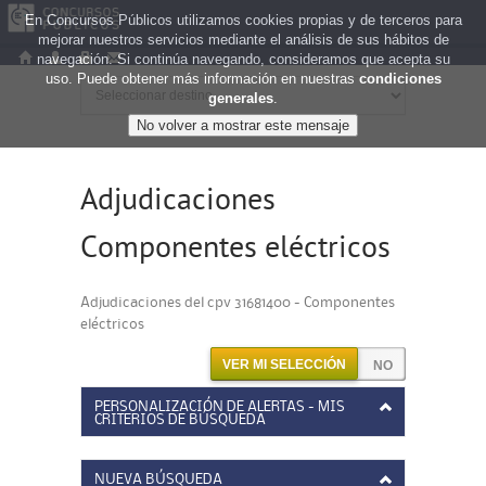
En Concursos Públicos utilizamos cookies propias y de terceros para
mejorar nuestros servicios mediante el análisis de sus hábitos de
navegación. Si continúa navegando, consideramos que acepta su
uso. Puede obtener más información en nuestras
condiciones
generales
.
Adjudicaciones
Componentes eléctricos
Adjudicaciones del cpv 31681400 - Componentes
eléctricos
VER MI SELECCIÓN
PERSONALIZACIÓN DE ALERTAS - MIS
CRITERIOS DE BÚSQUEDA
NUEVA BÚSQUEDA