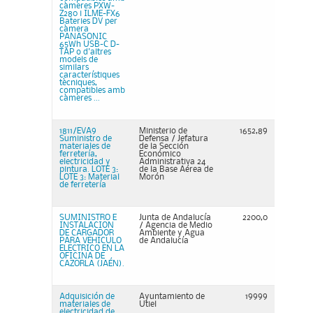
càmeres PXW-
Z280 i ILME-FX6
Bateries DV per
càmera
PANASONIC
65Wh USB-C D-
TAP o d'altres
models de
similars
característiques
tècniques,
compatibles amb
càmeres ...
1811/EVA9
Ministerio de
1652,89
Suministro de
Defensa / Jefatura
materiales de
de la Sección
ferretería,
Económico
electricidad y
Administrativa 24
pintura. LOTE 3:
de la Base Aérea de
LOTE 3: Material
Morón
de ferretería
SUMINISTRO E
Junta de Andalucía
2200,0
INSTALACION
/ Agencia de Medio
DE CARGADOR
Ambiente y Agua
PARA VEHICULO
de Andalucía
ELECTRICO EN LA
OFICINA DE
CAZORLA (JAÉN).
Adquisición de
Ayuntamiento de
19999
materiales de
Utiel
electricidad de