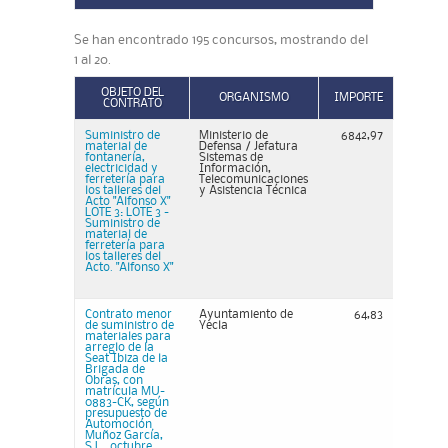
Se han encontrado 195 concursos, mostrando del
1 al 20.
OBJETO DEL
ORGANISMO
IMPORTE
CONTRATO
Suministro de
Ministerio de
6842,97
material de
Defensa / Jefatura
fontanería,
Sistemas de
electricidad y
Información,
ferretería para
Telecomunicaciones
los talleres del
y Asistencia Técnica
Acto "Alfonso X"
LOTE 3: LOTE 3 -
Suministro de
material de
ferretería para
los talleres del
Acto. "Alfonso X"
Contrato menor
Ayuntamiento de
64,83
de suministro de
Yecla
materiales para
arreglo de la
Seat Ibiza de la
Brigada de
Obras, con
matrícula MU-
0883-CK, según
presupuesto de
Automoción
Muñoz García,
S.L., octubre