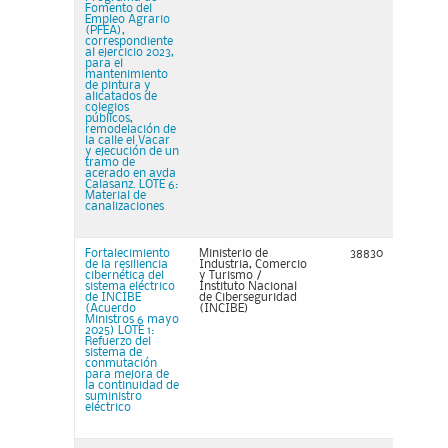
Fomento del
Empleo Agrario
(PFEA),
correspondiente
al ejercicio 2023,
para el
mantenimiento
de pintura y
alicatados de
colegios
públicos,
remodelación de
la calle el Vacar
y ejecución de un
tramo de
acerado en avda
Calasanz. LOTE 6:
Material de
canalizaciones
Fortalecimiento
Ministerio de
38830
de la resiliencia
Industria, Comercio
cibernética del
y Turismo /
sistema eléctrico
Instituto Nacional
de INCIBE
de Ciberseguridad
(Acuerdo
(INCIBE)
Ministros 6 mayo
2025) LOTE 1:
Refuerzo del
sistema de
conmutación
para mejora de
la continuidad de
suministro
eléctrico