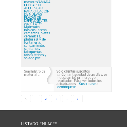
mayores"AMADA
CORRAL" DE
ALCUESCAR
PARA CREACIÓN
DE NUEVAS
PLAZAS DE
DEPENDIENTES
2023” LOTE 1:
Materiales
básicos (arena,
cementos, piezas
cerámicas,
pinturas) y de
fontanería,
saneamiento,
sanitarios,
tabiquerías,
falsos techos y
solado pvc
Suministro de
Solo clientes suscritos
material ...
Con antiguedad de 40 días, se
muestran los primeros 20
resultados. Para ver todos los
actualizados...
Suscribase
o
identifiquese.
<
1
2
3
...
>
LISTADO ENLACES