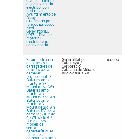
diverso material
de conexionado
eléctrico, con
destino al
Ayuntamiento de
Alcoy.
Financiado por
fondos Europeos
Next
GenerationEU
LOTE 3: Diverso
material
eléctrico para
conexionado
Subministrament
Generalitat de
100000
de bateries i
Catalunya /
carregadors de
Corporació
bateries per a
Catalana de Mitjans
càmeres
Audiovisuals S.A.
professionals /
Bateries amb
muntura V-
Mount de 98 Wh
Bateries amb
muntura V-
Mount de 140 Wh
Bateries amb
muntura V-
Mount de 210 Wh
Bateries DV per a
càmera SONY de
90 Wh sèrie BP-
U o d'altres
models de
similars
característiques
tècniques,
compatibles amb