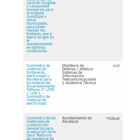
carácter fungible
y consumible
necesarios para
la brigada
municipal y
obras
municipales,
para poder
realizar los
trabajos, que a
diario surgen en
el
mantenimiento
en óptimas
condiciones.
Suministro de
Ministerio de
2137
material de
Defensa / Jefatura
fontanería,
Sistemas de
electricidad y
Información,
ferretería para
Telecomunicaciones
los talleres del
y Asistencia Técnica
Acuartelamiento
"Alfonso X". LOTE
2: Lote 2.-
Suministro de
material de
electricidad
Suministro de los
Ayuntamiento de
11538,43
materiales de
Alcuéscar
construcción
necesarios para
la ejecución de la
obra “Reforma
de residencia de