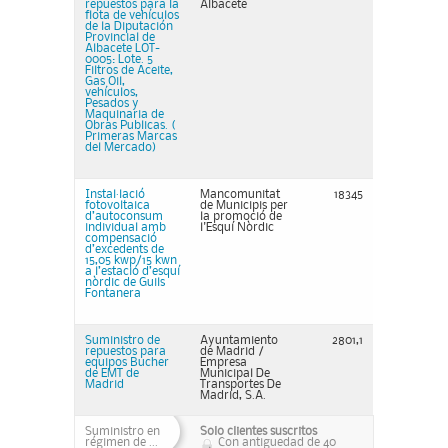
repuestos para la
Albacete
flota de vehículos
de la Diputación
Provincial de
Albacete LOT-
0005: Lote. 5
Filtros de Aceite,
Gas Oil,
vehículos,
Pesados y
Maquinaria de
Obras Publicas. (
Primeras Marcas
del Mercado)
Instal·lació
Mancomunitat
18345
fotovoltaica
de Municipis per
d’autoconsum
la promoció de
individual amb
l'Esquí Nòrdic
compensació
d’excedents de
15,05 kwp/15 kwn
a l’estació d’esquí
nòrdic de Guils
Fontanera
Suministro de
Ayuntamiento
2801,1
repuestos para
de Madrid /
equipos Bucher
Empresa
de EMT de
Municipal De
Madrid
Transportes De
Madrid, S.A.
Suministro en
Solo clientes suscritos
régimen de ...
Con antiguedad de 40