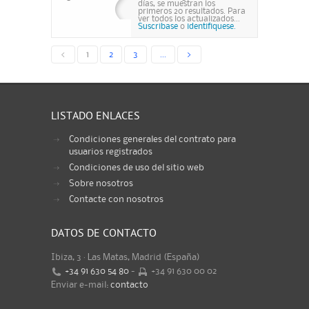
días, se muestran los
primeros 20 resultados. Para
ver todos los actualizados...
Suscribase
o
identifiquese.
<
1
2
3
...
>
LISTADO ENLACES
Condiciones generales del contrato para
usuarios registrados
Condiciones de uso del sitio web
Sobre nosotros
Contacte con nosotros
DATOS DE CONTACTO
Ibiza, 3 · Las Matas, Madrid (España)
+34 91 630 54 80
-
+34 91 630 00 02
Enviar e-mail:
contacto