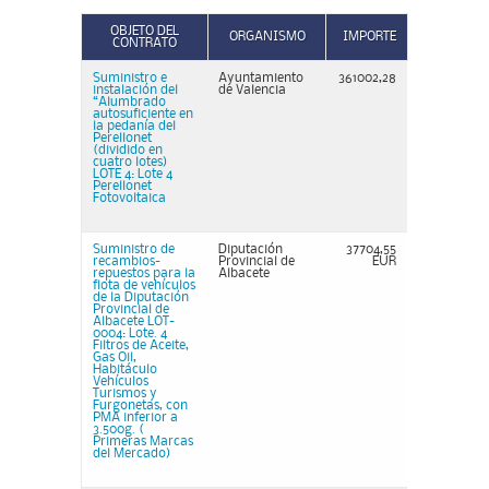
OBJETO DEL
ORGANISMO
IMPORTE
CONTRATO
Suministro e
Ayuntamiento
361002,28
instalación del
de Valencia
“Alumbrado
autosuficiente en
la pedanía del
Perellonet
(dividido en
cuatro lotes)
LOTE 4: Lote 4
Perellonet
Fotovoltaica
Suministro de
Diputación
37704,55
recambios-
Provincial de
EUR
repuestos para la
Albacete
flota de vehículos
de la Diputación
Provincial de
Albacete LOT-
0004: Lote. 4
Filtros de Aceite,
Gas Oil,
Habitáculo
Vehículos
Turismos y
Furgonetas, con
PMA inferior a
3.500g. (
Primeras Marcas
del Mercado)