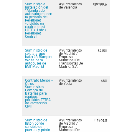
Suministro e
Ayuntamiento
259299,6
instalación del
de Valencia
“Alumbrado
autosuficiente en
la pedanía del
Perellonet
(dividido en
cuatro lotes)
LOTE 2: Lote 2
Perellonet
Central
Suministro de
Ayuntamiento
52350
célula grupo
de Madrid /
baterías Rampini
Empresa
Wolta para
Municipal De
autobuses de
Transportes De
EMT Madrid
Madrid, S.A.
Contrato Menor -
Ayuntamiento
680
Otros
de Yecla
Suministros -
Compra de
Baterías para
equipos
portátiles TETRA
de Protección
Civil
Suministro de
Ayuntamiento
112905,5
listón borde
de Madrid /
sensible de
Empresa
puertas y piloto
Municipal De