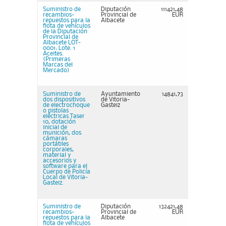
Suministro de
Diputación
111421,48
recambios-
Provincial de
EUR
repuestos para la
Albacete
flota de vehículos
de la Diputación
Provincial de
Albacete LOT-
0001: Lote. 1
Aceites.
(Primeras
Marcas del
Mercado)
Suministro de
Ayuntamiento
14841,73
dos dispositivos
de Vitoria-
de electrochoque
Gasteiz
o pistolas
eléctricas Taser
10, dotación
inicial de
munición, dos
cámaras
portátiles
corporales,
material y
accesorios y
software para el
Cuerpo de Policía
Local de Vitoria-
Gasteiz.
Suministro de
Diputación
132421,48
recambios-
Provincial de
EUR
repuestos para la
Albacete
flota de vehículos