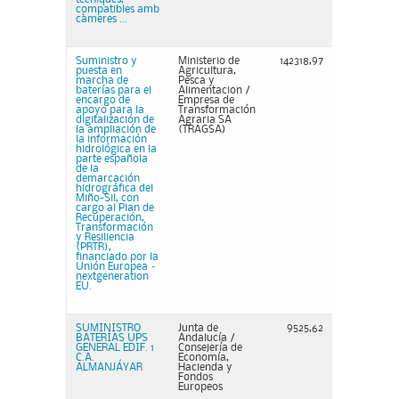
compatibles amb
càmeres ...
Suministro y
Ministerio de
142318,97
puesta en
Agricultura,
marcha de
Pesca y
baterías para el
Alimentacion /
encargo de
Empresa de
apoyo para la
Transformación
digitalización de
Agraria SA
la ampliación de
(TRAGSA)
la información
hidrológica en la
parte española
de la
demarcación
hidrográfica del
Miño-Sil, con
cargo al Plan de
Recuperación,
Transformación
y Resiliencia
(PRTR),
financiado por la
Unión Europea –
nextgeneration
EU.
SUMINISTRO
Junta de
9525,62
BATERÍAS UPS
Andalucía /
GENERAL EDIF. 1
Consejería de
C.A.
Economía,
ALMANJÁYAR
Hacienda y
Fondos
Europeos