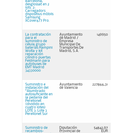
Barcelona,
desglossat en 2
lots. 2:
Carregadors
dispositius mòbils
Samsung
XCover6/7 Pro.
La contratación
Ayuntamiento
149950
para el
de Madrid /
suministro de
Empresa
célula grupo
Municipal De
baterías Rampini
Transportes De
Wolta y kit
Madrid, S.A.
reparación
cilindro puertas
Feldmann para
autobuses de
EMT Madrid
34330000
Suministro e
Ayuntamiento
227866,31
instalación del
de Valencia
“Alumbrado
autosuficiente en
la pedanía del
Perellonet
(dividido en
cuatro lotes)
LOTE 3: Lote 3
Perellonet Sur
Suministro de
Diputación
54842,97
recambios-
Provincial de
EUR