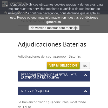
En Concursos Públicos utilizamos cookies propias y de terceros para
mejorar nuestros servicios mediante el análisis de sus hábitos de
navegación. Si continúa navegando, consideramos que acepta su
uso. Puede obtener más información en nuestras
condiciones
generales
.
Adjudicaciones Baterías
Adjudicaciones del cpv 31440000 - Baterías
VER MI SELECCIÓN
PERSONALIZACIÓN DE ALERTAS - MIS
CRITERIOS DE BÚSQUEDA
NUEVA BÚSQUEDA
Se han encontrado 1.345 concursos, mostrando
del 1 al 20.