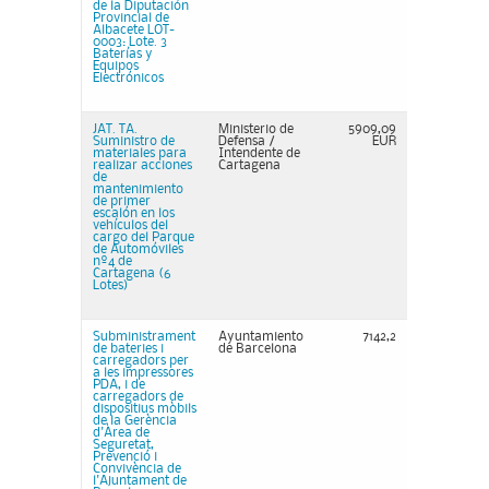
de la Diputación
Provincial de
Albacete LOT-
0003: Lote. 3
Baterías y
Equipos
Electrónicos
JAT. TA.
Ministerio de
5909,09
Suministro de
Defensa /
EUR
materiales para
Intendente de
realizar acciones
Cartagena
de
mantenimiento
de primer
escalón en los
vehículos del
cargo del Parque
de Automóviles
nº4 de
Cartagena (6
Lotes)
Subministrament
Ayuntamiento
7142,2
de bateries i
de Barcelona
carregadors per
a les impressores
PDA, i de
carregadors de
dispositius mòbils
de la Gerència
d'Àrea de
Seguretat,
Prevenció i
Convivència de
l'Ajuntament de