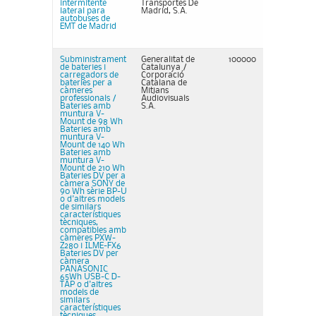
intermitente
Transportes De
lateral para
Madrid, S.A.
autobuses de
EMT de Madrid
Subministrament
Generalitat de
100000
de bateries i
Catalunya /
carregadors de
Corporació
bateries per a
Catalana de
càmeres
Mitjans
professionals /
Audiovisuals
Bateries amb
S.A.
muntura V-
Mount de 98 Wh
Bateries amb
muntura V-
Mount de 140 Wh
Bateries amb
muntura V-
Mount de 210 Wh
Bateries DV per a
càmera SONY de
90 Wh sèrie BP-U
o d'altres models
de similars
característiques
tècniques,
compatibles amb
càmeres PXW-
Z280 i ILME-FX6
Bateries DV per
càmera
PANASONIC
65Wh USB-C D-
TAP o d'altres
models de
similars
característiques
tècniques,