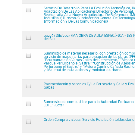
Servicio De Desarrollo Para La Evolución Tecnológica, R
Adaptación De Las Aplicaciones Directorio De Personal
Reprografía A La Nueva Arquitectura De Referencia. (Mi
Industria Y Turismo-Subdirección General De Tecnologí
Información Y De Las Comunicaciones)
00229/ISE/2026/MA OBRA DE AULA ESPECÍFICA - IES P
del Saz
Suministro de material necesario, con prestación comp
servicio de maquinaria, para ejecución de las obras (PF
“Reurbanización Varias Calles del Cementerio,” “Mejora 
Parque Periurbano el Sastre,” “Construcción de Aseos e
Periurbano el Sastre,” y “Mejora Camino Cañada Rasillo
7: Material de instalaciones y mobiliario urbano.
Pavimentación y servicios C/ La Ferrayeta y Calle y Pza
Gabas
Suministro de combustible para la Autoridad Portuaria
LOTE 1: Lote 1
Orden Compra 21/2026 Servicio Rotulación toldos stand