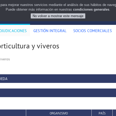
 para mejorar nuestros servicios mediante el análisis de sus hábitos de nav
Puede obtener más información en nuestras
condiciones generales
.
DJUDICACIONES
GESTIÓN INTEGRAL
SOCIOS COMERCIALES
ticultura y viveros
viveros
UEDA
ORGANISMO
PAÍS