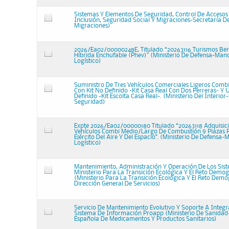
Sistemas Y Elementos De Seguridad, Control De Accesos 
Inclusión, Seguridad Social Y Migraciones-Secretaría D
Migraciones)
2026/Ea02/00000248E, Titulado “20263116 Turismos Ber
Híbrida Enchufable (Phev)” (Ministerio De Defensa-Ma
Logístico)
Suministro De Tres Vehículos Comerciales Ligeros Comb
Con Kit No Definido -Kit Casa Real Con Dos Perreras- Y 
Definido -Kit Escolta Casa Real-. (Ministerio Del Interior-
Seguridad)
Expte 2026/Ea02/00000180 Titulado “20263118 Adquisic
Vehículos Combi Medio/Largo De Combustión 9 Plazas 
Ejército Del Aire Y Del Espacio". (Ministerio De Defens
Logístico)
Mantenimiento, Administración Y Operación De Los Sis
Ministerio Para La Transición Ecológica Y El Reto Demog
(Ministerio Para La Transición Ecológica Y El Reto Demo
Dirección General De Servicios)
Servicio De Mantenimiento Evolutivo Y Soporte A Integr
Sistema De Información Proapp (Ministerio De Sanida
Española De Medicamentos Y Productos Sanitarios)