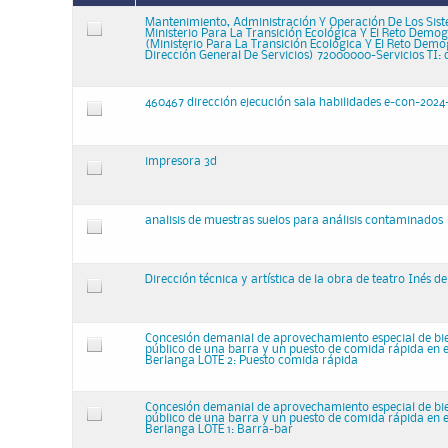
Mantenimiento, Administración Y Operación De Los Sis
Ministerio Para La Transición Ecológica Y El Reto Demog
(Ministerio Para La Transición Ecológica Y El Reto Demo
Dirección General De Servicios) 72000000-Servicios TI: 
460467 dirección ejecución sala habilidades e-con-2024
impresora 3d
analisis de muestras suelos para análisis contaminados
Dirección técnica y artística de la obra de teatro Inés d
Concesión demanial de aprovechamiento especial de bi
público de una barra y un puesto de comida rápida en e
Berlanga LOTE 2: Puesto comida rápida
Concesión demanial de aprovechamiento especial de bi
público de una barra y un puesto de comida rápida en e
Berlanga LOTE 1: Barra-bar