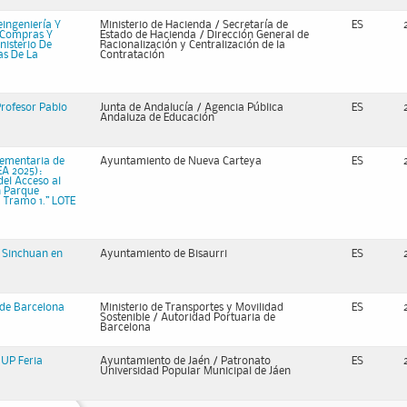
eingeniería Y
Ministerio de Hacienda / Secretaría de
ES
, Compras Y
Estado de Hacienda / Dirección General de
nisterio De
Racionalización y Centralización de la
as De La
Contratación
rofesor Pablo
Junta de Andalucía / Agencia Pública
ES
Andaluza de Educación
lementaria de
Ayuntamiento de Nueva Carteya
ES
EA 2025):
del Acceso al
n Parque
. Tramo 1.” LOTE
. Sinchuan en
Ayuntamiento de Bisaurri
ES
 de Barcelona
Ministerio de Transportes y Movilidad
ES
Sostenible / Autoridad Portuaria de
Barcelona
 UP Feria
Ayuntamiento de Jaén / Patronato
ES
Universidad Popular Municipal de Jáen