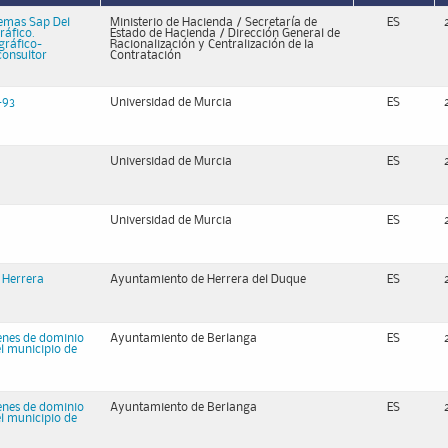
temas Sap Del
Ministerio de Hacienda / Secretaría de
ES
ráfico.
Estado de Hacienda / Dirección General de
gráfico-
Racionalización y Centralización de la
consultor
Contratación
-93
Universidad de Murcia
ES
Universidad de Murcia
ES
Universidad de Murcia
ES
e Herrera
Ayuntamiento de Herrera del Duque
ES
enes de dominio
Ayuntamiento de Berlanga
ES
l municipio de
enes de dominio
Ayuntamiento de Berlanga
ES
l municipio de