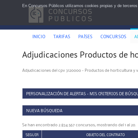
En Concursos Públicos utilizamos cookies propias y de terceros
INICIO
TARIFAS
PAÍSES
CONCURSOS
A
Adjudicaciones Productos de hor
Adjudicaciones del cpv 3120000 - Productos de horticultura y 
PERSONALIZACIÓN DE ALERTAS - MIS CRITERIOS DE BÚSQ
NUEVA BÚSQUEDA
Se han encontrado 2.834.567 concursos, mostrando del 1 al 20.
SEGUIR
OBJETO DEL CONTRATO