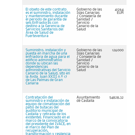
El objeto de este contrato
Gobierno de las
41264
es el suministro, instalación
Islas Canarias
EUR
y mantenimiento durante
/ Consejería de
el periodo de garantía de
Sanidad /
seis Enfriadoras con
Servicio
destino a la Gerencia de
Canario de la
Servicios Sanitarios del
Salud
Área de Salud de
Fuerteventura
Suministro, instalación y
Gobierno de las
126000
puesta en marcha de una
Islas Canarias
enfriadora de agua para el
/ Consejería de
edificio administrativo
Sanidad /
donde su ubican las
Servicio
dependencias
Canario de la
administrativas del Servicio
Salud
Canario de la Salud, sito en
la Avda. Juan XXIII n.º 17
de Las Palmas de Gran
Canaria
Contratación del
Ayuntamiento
54828,32
suministro e instalación de
de Castalla
equipo de climatización del
patio de butacas del
auditorio municipal de
Castalla y retirada de los
existentes. Financiado en el
marco de la convocatoria
del presidente del IVACE, en
el marco del Plan de
recuperación,
transformación y resilencia