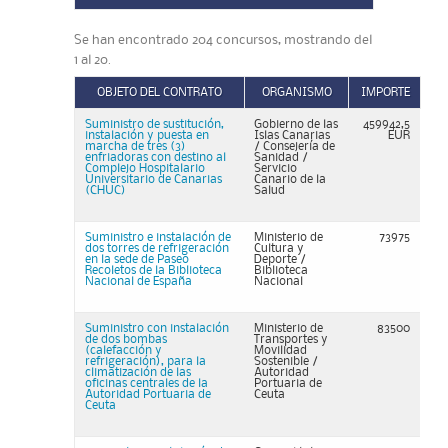
Se han encontrado 204 concursos, mostrando del
1 al 20.
OBJETO DEL CONTRATO
ORGANISMO
IMPORTE
Suministro de sustitución,
Gobierno de las
459942,5
instalación y puesta en
Islas Canarias
EUR
marcha de tres (3)
/ Consejería de
enfriadoras con destino al
Sanidad /
Complejo Hospitalario
Servicio
Universitario de Canarias
Canario de la
(CHUC)
Salud
Suministro e instalación de
Ministerio de
73975
dos torres de refrigeración
Cultura y
en la sede de Paseo
Deporte /
Recoletos de la Biblioteca
Biblioteca
Nacional de España
Nacional
Suministro con instalación
Ministerio de
83500
de dos bombas
Transportes y
(calefacción y
Movilidad
refrigeración), para la
Sostenible /
climatización de las
Autoridad
oficinas centrales de la
Portuaria de
Autoridad Portuaria de
Ceuta
Ceuta