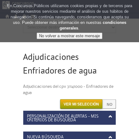
En Concursos Públicos utilizamos cookies propias y de terceros para
mejorar nuestros servicios mediante el análisis de sus hábitos de
navegación. Si continúa navegando, consideramos que acepta su
uso. Puede obtener más información en nuestras
condiciones
generales
.
Adjudicaciones
Enfriadores de agua
Adjudicaciones del cpv 31141000 - Enfriadores de
agua
VER MI SELECCIÓN
PERSONALIZACIÓN DE ALERTAS - MIS
CRITERIOS DE BÚSQUEDA
NUEVA BÚSQUEDA