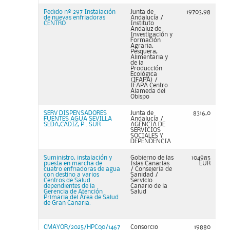
Pedido nº 297 Instalación
Junta de
19703,98
de nuevas enfriadoras
Andalucía /
CENTRO
Instituto
Andaluz de
Investigación y
Formación
Agraria,
Pesquera,
Alimentaria y
de la
Producción
Ecológica
(IFAPA) /
IFAPA Centro
Alameda del
Obispo
SERV DISPENSADORES
Junta de
8316,0
FUENTES AGUA SEVILLA
Andalucía /
SEDA,CADIZ, P . SUR
AGENCIA DE
SERVICIOS
SOCIALES Y
DEPENDENCIA
Suministro, instalación y
Gobierno de las
104985
puesta en marcha de
Islas Canarias
EUR
cuatro enfriadoras de agua
/ Consejería de
con destino a varios
Sanidad /
Centros de Salud
Servicio
dependientes de la
Canario de la
Gerencia de Atención
Salud
Primaria del Área de Salud
de Gran Canaria.
CMAYOR/2025/HPC00/1467
Consorcio
19880