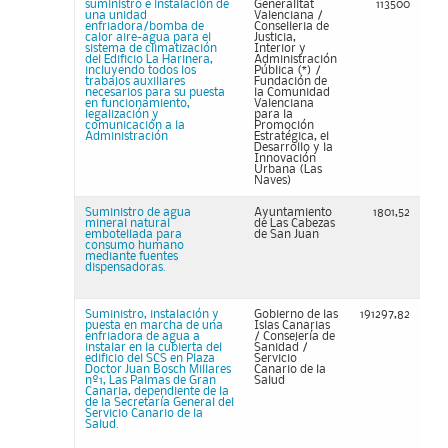
suministro e instalación de
Generalitat
113500
una unidad
Valenciana /
enfriadora/bomba de
Conselleria de
calor aire-agua para el
Justicia,
sistema de climatización
Interior y
del Edificio La Harinera,
Administración
incluyendo todos los
Pública (*) /
trabajos auxiliares
Fundación de
necesarios para su puesta
la Comunidad
en funcionamiento,
Valenciana
legalización y
para la
comunicación a la
Promoción
Administración
Estratégica, el
Desarrollo y la
Innovación
Urbana (Las
Naves)
Suministro de agua
Ayuntamiento
1801,52
mineral natural
de Las Cabezas
embotellada para
de San Juan
consumo humano
mediante fuentes
dispensadoras.
Suministro, instalación y
Gobierno de las
191297,82
puesta en marcha de una
Islas Canarias
enfriadora de agua a
/ Consejería de
instalar en la cubierta del
Sanidad /
edificio del SCS en Plaza
Servicio
Doctor Juan Bosch Millares
Canario de la
nº1, Las Palmas de Gran
Salud
Canaria, dependiente de la
de la Secretaría General del
Servicio Canario de la
Salud.