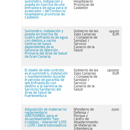
suministro, instalación y
Hospitalario
puesta en marcha de una
Provincial de
enfriadora de agua para el
Castellón
acelerador 1 del consorcio
hospitalario provincial de
Castellón
Suministro, instalación y
Gobierno de las
141600
puesta en marcha de
Islas Canarias
EUR
cuatro enfriadoras de agua
/ Consejería de
con destino a varios
Sanidad /
Centros de Salud
Servicio
dependientes de la
Canario de la
Gerencia de Atención
Salud
Primaria del Área de Salud
de Gran Canaria.
El objeto de este contrato
Gobierno de las
280000
es el suministro, instalación
Islas Canarias
EUR
y mantenimiento durante
/ Consejería de
el periodo de garantía de
Sanidad /
seis Enfriadoras con
Servicio
destino a la Gerencia de
Canario de la
Servicios Sanitarios del
Salud
Área de Salud de
Fuerteventura
Adquisición de material no
Ministerio de
2500
reglamentario
Defensa /
(MATNOREG) para el
Parque y
Acuartelamiento "San
Centro de
Cristóbal - Villaverde" LOTE
Abastecimiento
1: LOTE 1 Electrodomesticos
de Material de
Intendencia