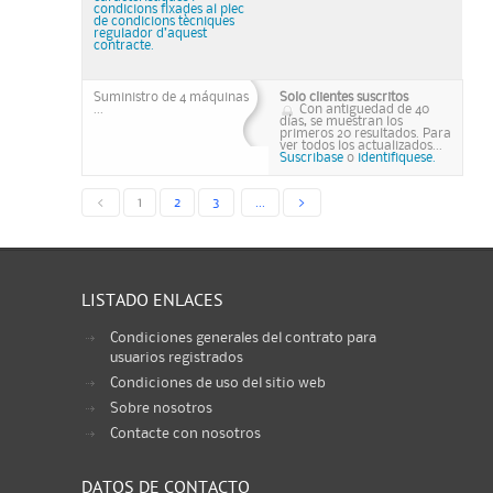
condicions fixades al plec
de condicions tècniques
regulador d’aquest
contracte.
Suministro de 4 máquinas
Solo clientes suscritos
...
Con antiguedad de 40
días, se muestran los
primeros 20 resultados. Para
ver todos los actualizados...
Suscribase
o
identifiquese.
<
1
2
3
...
>
LISTADO ENLACES
Condiciones generales del contrato para
usuarios registrados
Condiciones de uso del sitio web
Sobre nosotros
Contacte con nosotros
DATOS DE CONTACTO