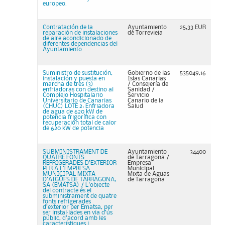
europeo.
Contratación de la
Ayuntamiento
25,33 EUR
reparación de instalaciones
de Torrevieja
de aire acondicionado de
diferentes dependencias del
Ayuntamiento
Suministro de sustitución,
Gobierno de las
535049,16
instalación y puesta en
Islas Canarias
marcha de tres (3)
/ Consejería de
enfriadoras con destino al
Sanidad /
Complejo Hospitalario
Servicio
Universitario de Canarias
Canario de la
(CHUC) LOTE 2: Enfriadora
Salud
de agua de 620 kW de
potencia frigorífica con
recuperación total de calor
de 620 kW de potencia
SUBMINISTRAMENT DE
Ayuntamiento
34400
QUATRE FONTS
de Tarragona /
REFRIGERADES D’EXTERIOR
Empresa
PER A L’EMPRESA
Municipal
MUNICIPAL MIXTA
Mixta de Aguas
D’AIGÜES DE TARRAGONA,
de Tarragona
SA (EMATSA) / L'objecte
del contracte és el
subministrament de quatre
fonts refrigerades
d’exterior per Ematsa, per
ser instal·lades en via d’ús
públic, d’acord amb les
característiques i