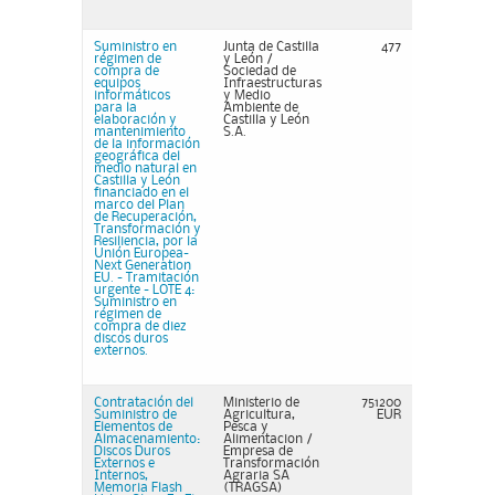
Suministro en
Junta de Castilla
477
régimen de
y León /
compra de
Sociedad de
equipos
Infraestructuras
informáticos
y Medio
para la
Ambiente de
elaboración y
Castilla y León
mantenimiento
S.A.
de la información
geográfica del
medio natural en
Castilla y León
financiado en el
marco del Plan
de Recuperación,
Transformación y
Resiliencia, por la
Unión Europea-
Next Generation
EU. - Tramitación
urgente - LOTE 4:
Suministro en
régimen de
compra de diez
discos duros
externos.
Contratación del
Ministerio de
751200
Suministro de
Agricultura,
EUR
Elementos de
Pesca y
Almacenamiento:
Alimentacion /
Discos Duros
Empresa de
Externos e
Transformación
Internos,
Agraria SA
Memoria Flash
(TRAGSA)