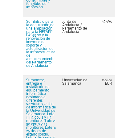
Consumibles y
fungibles de
impresión
Suministro para
Junta de
59895
la adquisición de
Andalucía /
una ampliación
Parlamento de
para la NETAPP
Andalucía
FAS8300 y la
renovación de
licencias de
soporte y
actualización de
la infraestructura
de
almacenamiento
del Parlamento
de Andalucía
Suministro,
Universidad de
110401
entrega e
Salamanca
EUR
instalación de
equipamiento
informático
destinado a
diferentes
servicios y aulas
de informática de
la Universidad de
Salamanca: Lote
1: 113 cpu,s y 113
monitores. Lote 2:
50 cpu,s y 25
monitores. Lote 3:
25 discos de
estado sólido.
Lote 4: 90 cpu,s y