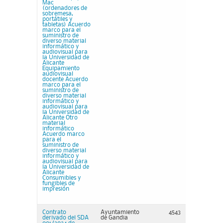
Mac
(ordenadores de
sobremesa,
portátiles y
tabletas) Acuerdo
marco para el
suministro de
diverso material
informático y
audiovisual para
la Universidad de
Alicante
Equipamiento
audiovisual
docente Acuerdo
marco para el
suministro de
diverso material
informático y
audiovisual para
la Universidad de
Alicante Otro
material
informático
Acuerdo marco
para el
suministro de
diverso material
informático y
audiovisual para
la Universidad de
Alicante
Consumibles y
fungibles de
impresión
Contrato
Ayuntamiento
4543
derivado del SDA
de Gandia