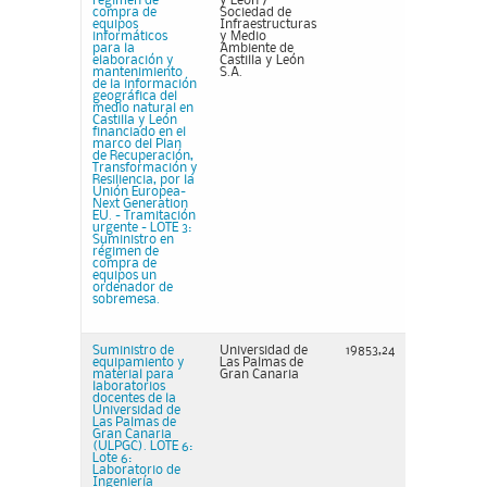
régimen de
y León /
compra de
Sociedad de
equipos
Infraestructuras
informáticos
y Medio
para la
Ambiente de
elaboración y
Castilla y León
mantenimiento
S.A.
de la información
geográfica del
medio natural en
Castilla y León
financiado en el
marco del Plan
de Recuperación,
Transformación y
Resiliencia, por la
Unión Europea-
Next Generation
EU. - Tramitación
urgente - LOTE 3:
Suministro en
régimen de
compra de
equipos un
ordenador de
sobremesa.
Suministro de
Universidad de
19853,24
equipamiento y
Las Palmas de
material para
Gran Canaria
laboratorios
docentes de la
Universidad de
Las Palmas de
Gran Canaria
(ULPGC). LOTE 6:
Lote 6:
Laboratorio de
Ingeniería