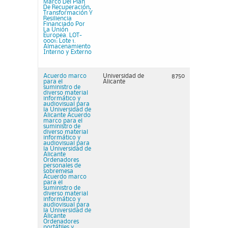
Marco Del Plan
De Recuperación,
Transformación Y
Resiliencia
Financiado Por
La Unión
Europea. LOT-
0001: Lote 1.
Almacenamiento
Interno y Externo
Acuerdo marco
Universidad de
8750
para el
Alicante
suministro de
diverso material
informático y
audiovisual para
la Universidad de
Alicante Acuerdo
marco para el
suministro de
diverso material
informático y
audiovisual para
la Universidad de
Alicante
Ordenadores
personales de
sobremesa
Acuerdo marco
para el
suministro de
diverso material
informático y
audiovisual para
la Universidad de
Alicante
Ordenadores
portátiles y