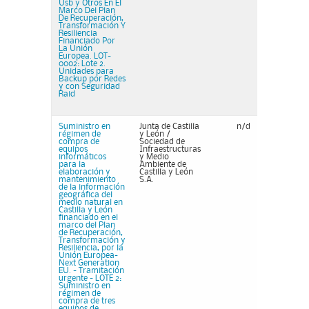
Usb y Otros En El
Marco Del Plan
De Recuperación,
Transformación Y
Resiliencia
Financiado Por
La Unión
Europea. LOT-
0002: Lote 2.
Unidades para
Backup por Redes
y con Seguridad
Raid
Suministro en
Junta de Castilla
n/d
régimen de
y León /
compra de
Sociedad de
equipos
Infraestructuras
informáticos
y Medio
para la
Ambiente de
elaboración y
Castilla y León
mantenimiento
S.A.
de la información
geográfica del
medio natural en
Castilla y León
financiado en el
marco del Plan
de Recuperación,
Transformación y
Resiliencia, por la
Unión Europea-
Next Generation
EU. - Tramitación
urgente - LOTE 2:
Suministro en
régimen de
compra de tres
equipos de