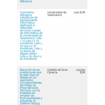
Mecánica.
Suministro,
Universidad de
1200 EUR
entrega e
Salamanca
instalación de
equipamiento
informático
destinado a
diferentes
servicios y aulas
de informática de
la Universidad de
Salamanca: Lote
1: 113 cpu,s y 113
monitores. Lote 2:
50 cpu,s y 25
monitores. Lote 3:
25 discos de
estado sólido.
Lote 4: 90 cpu,s y
90 monitores
Ejecución de las
Cabildo de Gran
250350
prestaciones que
Canaria
EUR
se describen en
detalle en los
apartados
correspondientes
del Pliego de
Prescripciones
Técnicas, con la
finalidad de
ampliar las
funcionalidades y
actualizar el
Sistema Táctico