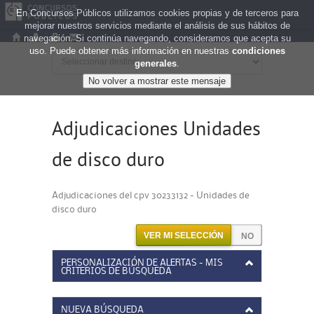
En Concursos Públicos utilizamos cookies propias y de terceros para
mejorar nuestros servicios mediante el análisis de sus hábitos de
navegación. Si continúa navegando, consideramos que acepta su
uso. Puede obtener más información en nuestras
condiciones
generales
.
Adjudicaciones Unidades
de disco duro
Adjudicaciones del cpv 30233132 - Unidades de
disco duro
VER MI SELECCIÓN
PERSONALIZACIÓN DE ALERTAS - MIS
CRITERIOS DE BÚSQUEDA
NUEVA BÚSQUEDA