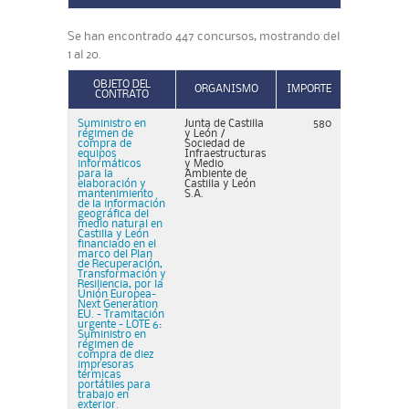
Se han encontrado 447 concursos, mostrando del
1 al 20.
OBJETO DEL
ORGANISMO
IMPORTE
CONTRATO
Suministro en
Junta de Castilla
580
régimen de
y León /
compra de
Sociedad de
equipos
Infraestructuras
informáticos
y Medio
para la
Ambiente de
elaboración y
Castilla y León
mantenimiento
S.A.
de la información
geográfica del
medio natural en
Castilla y León
financiado en el
marco del Plan
de Recuperación,
Transformación y
Resiliencia, por la
Unión Europea-
Next Generation
EU. - Tramitación
urgente - LOTE 6:
Suministro en
régimen de
compra de diez
impresoras
térmicas
portátiles para
trabajo en
exterior.