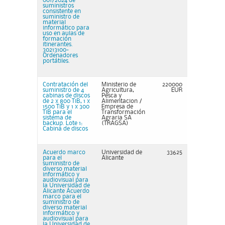
001/2024 de
suministros
consistente en
suministro de
material
informático para
uso en aulas de
formación
itinerantes.
30213100-
Ordenadores
portátiles.
Contratación del
Ministerio de
220000
suministro de 4
Agricultura,
EUR
cabinas de discos
Pesca y
de 2 x 800 TiB, 1 x
Alimentacion /
1500 TiB y 1 x 300
Empresa de
TiB para el
Transformación
sistema de
Agraria SA
backup. Lote 1:
(TRAGSA)
Cabina de discos
Acuerdo marco
Universidad de
33625
para el
Alicante
suministro de
diverso material
informático y
audiovisual para
la Universidad de
Alicante Acuerdo
marco para el
suministro de
diverso material
informático y
audiovisual para
la Universidad de