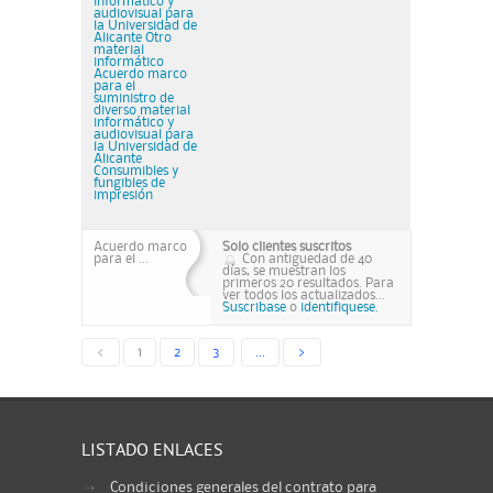
informático y
audiovisual para
la Universidad de
Alicante Otro
material
informático
Acuerdo marco
para el
suministro de
diverso material
informático y
audiovisual para
la Universidad de
Alicante
Consumibles y
fungibles de
impresión
Acuerdo marco
Solo clientes suscritos
para el ...
Con antiguedad de 40
días, se muestran los
primeros 20 resultados. Para
ver todos los actualizados...
Suscribase
o
identifiquese.
<
1
2
3
...
>
LISTADO ENLACES
Condiciones generales del contrato para