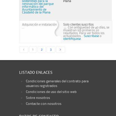
sostenibles para la
Plana
renovación del parque
informático del
Ayuntamiento de
Casstelló de la Plana
Adquisición e instalación
Solo clientes suscritos
...
Con antiguedad de 40 días, se
muestran los primeros 20
resultados. Para ver todos los
actualizados...
Suscribase
o
identifiquese.
<
1
2
3
>
LISTADO ENLACES
Condiciones generales del contrato para
usuarios registrados
Condiciones de uso del sitio web
Sobre nosotros
Contacte con nosotros