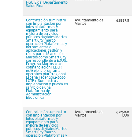
HGU Elda. Departamento
Salud Elda.
Contratación suministro
Ayuntamiento de
63887,5
con implantación por
Martos
lotes plataformas y
equipamiento para
mejora de servicios
públicos digitales Martos
Smart City marco
operación Plataformas y
herramientas o
aplicaciones gestión y
redes para desarrollo de
Martos como Smart City,
correspondiente a EDUSI
Progresa Martos 2020
cofinanciación FEDER
80% eje 12 programa
operativo plurirregional
España Feder 2014-2020
LOTE 1: Suministro ,
implantación y puesta en
servicio de una
Plataforma de
Administración
Electronica
Contratación suministro
Ayuntamiento de
67250,0
con implantación por
Martos
EUR
lotes plataformas y
equipamiento para
mejora de servicios
públicos digitales Martos
Smart City marco
operación Plataformas y