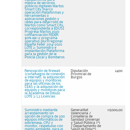
mejora de servicios
públicos digitales Martos
Smart City marco
operación Plataformas y
herramientas o
aplicaciones gestión y
redes para desarrollo de
Martos como Smart City,
correspondiente a EDUSI
Progresa Martos 2020
cofinanciación FEDER
80% eje 12 programa
operativo plurirregional
España Feder 2014-2020
LOTE 2: Suministro e
implantación Plataforma
para la gestión de la
Policía Local y Bomberos
Renovación de firewall
Diputación
2400
(cortafuegos de conexión
Provincial de
a internet), la adquisición
Burgos
de equipos y monitores
para las oficinas de los
CEAS y la adquisición de
equipos y monitores para
la Academia de Dibujo
LOTE 3: L3 Licencias
Suministro mediante
Generalitat
115000,00
arrendamiento sin
Valenciana /
opción de compra de 200
Conselleria de
equipos informáticos de
Sanidad Universal
sobremesa, CPU y
y Salud Pública (*)
monitor, respetuoso con
/ Departamento de
medio ambiente, para el
Salud de Elda(*)