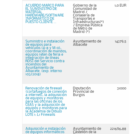
ACUERDO MARCO PARA
Gobierno de la
1,0 EUR
EL SUMINISTRO DE
Comunidad de
MATERIAL
Madrid /
HARDWARE/SOFTWARE
Consejería de
INFORMÁTICO DE
Transportes e
PUESTO CLIENTE ...
Infraestructuras(*)
/ Empresa Pública
de Metro de
Madrid (*)
Suministro e instalación
Ayuntamiento de
14379,5
de equipos para
Albacete
vehículos (a-8 y M-0),
coordinación de mandos,
equipos reten de feria e
integración de líneas
RDSI del Servicio contra
incendios del
Ayuntamiento de
Albacete. (exp. interno
103/2018)
Renovación de firewall
Diputación
31000
(cortafuegos de conexión
Provincial de
a internet), la adquisición
Burgos
de equipos y monitores
para las oficinas de los
CEAS y la adquisición de
equipos y monitores para
la Academia de Dibujo
LOTE 1: L1 Firewalls
Adquisición e instalación
Ayuntamiento de
221696,88
de equipos informáticos
Castellón de la