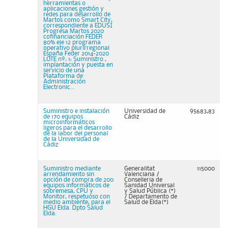
herramientas o
aplicaciones gestión y
redes para desarrollo de
Martos como Smart City,
correspondiente a EDUSI
Progresa Martos 2020
cofinanciación FEDER
80% eje 12 programa
operativo plurirregional
España Feder 2014-2020
LOTE nº: 1: Suministro ,
implantación y puesta en
servicio de una
Plataforma de
Administración
Electronic...
Suministro e instalación
Universidad de
95683,83
de 170 equipos
Cádiz
microinformáticos
ligeros para el desarrollo
de la labor del personal
de la Universidad de
Cádiz
Suministro mediante
Generalitat
115000
arrendamiento sin
Valenciana /
opción de compra de 200
Conselleria de
equipos informáticos de
Sanidad Universal
sobremesa, CPU y
y Salud Pública (*)
Monitor, respetuoso con
/ Departamento de
medio ambiente, para el
Salud de Elda(*)
HGU Elda. Dpto Salud
Elda.