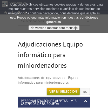
En Concursos Públicos utilizamos cookies propias y de terceros para
mejorar nuestros servicios mediante el análisis de sus hábitos de
navegación. Si continúa navegando, consideramos que acepta su
uso. Puede obtener más información en nuestras
condiciones
generales
.
Adjudicaciones Equipo
informático para
miniordenadores
Adjudicaciones del cpv 30212000 - Equipo
informático para miniordenadores
VER MI SELECCIÓN
PERSONALIZACIÓN DE ALERTAS - MIS
CRITERIOS DE BÚSQUEDA