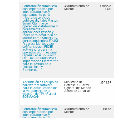
Contratación suministro
Ayuntamiento de
32000,0
con implantación por
Martos
EUR
lotes plataformas y
equipamiento para
mejora de servicios
públicos digitales Martos
Smart City marco
operación Plataformas y
herramientas o
aplicaciones gestión y
redes para desarrollo de
Martos como Smart City,
correspondiente a EDUSI
Progresa Martos 2020
cofinanciación FEDER
80% eje 12 programa
operativo plurirregional
España Feder 2014-2020
LOTE nº: 2: Suministro e
implantación Plataforma
para la gestión de la
Policía Local y
Bomberos...
Adquisición de equipo de
Ministerio de
3508,57
hardware y software
Defensa / Cuartel
para la actualización de
General del Mando
la maquinaria de la
Aéreo de Canarias.
estación de ITV nº 4 del
GCGMACAN
Contratación suministro
Ayuntamiento de
25280
con implantación por
Martos
lotes plataformas y
equipamiento para