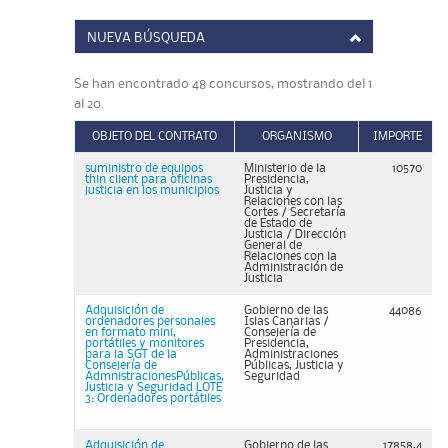
NUEVA BÚSQUEDA
Se han encontrado 48 concursos, mostrando del 1
al 20.
OBJETO DEL CONTRATO
ORGANISMO
IMPORTE
suministro de equipos
Ministerio de la
10570
thin client para oficinas
Presidencia,
justicia en los municipios
Justicia y
Relaciones con las
Cortes / Secretaría
de Estado de
Justicia / Dirección
General de
Relaciones con la
Administración de
Justicia
Adquisición de
Gobierno de las
44086
ordenadores personales
Islas Canarias /
en formato mini,
Consejería de
portátiles y monitores
Presidencia,
para la SGT de la
Administraciones
Consejería de
Públicas, Justicia y
AdmnistracionesPúblicas,
Seguridad
Justicia y Seguridad LOTE
3: Ordenadores portátiles
Adquisición de
Gobierno de las
17858,4