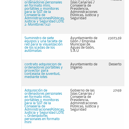
ordenadores personales
Islas Canarias /
en formato mini,
Consejería de
portátiles y monitores
Presidencia,
para la SGT de la
Administraciones
Consejería de
Públicas, Justicia y
AdmnistracionesPúblicas,
Seguridad
Justicia y Seguridad LOTE
2: Monitores (x2)
Suministro de siete
Ayuntamiento de
23073,59
equipos y una tarjeta de
Gijón / Empresa
red para la visualización
Municipal de
de los scadas de los
Aguas de Gijón,
autómatas
S.A.U
contrato adquisicion de
Ayuntamiento de
Desierto
ordenadores portátiles y
Ingenio
proyector para
concejalia de juventud,
mediante lotes
Adquisición de
Gobierno de las
27159
ordenadores personales
Islas Canarias /
en formato mini,
Consejería de
portátiles y monitores
Presidencia,
para la SGT de la
Administraciones
Consejería de
Públicas, Justicia y
AdmnistracionesPúblicas,
Seguridad
Justicia y Seguridad LOTE
1: Ordenadores
personales en formato
mini