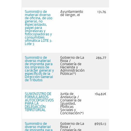
Suministro de
Ayuntamiento
131,76
material diverso
de Verger, el
de oficina, de uso
general, no
especializado,
papel para
impresoras y
fotocopiadoras y
consumibles
ofimática LOTE 3:
Lote 3
Suministro de
Gobierno de La
286,77
diverso material
Rioja /
de imprenta para
Consejería de
los impresos de
Hacienda y
carácter general y
Administración
específicos de la
Pública(*)
Dirección General
de Tributos
SUMINISTRO DE
Junta de
194,82€
FORMULARIOS
Andalucía /
AUTOCOPIATIVOS
Consejería de
PARA LA
Igualdad,
DELEGACIÓN
Políticas
TERRITORIAL
Sociales y
Conciliación(*)
Suministro de
Gobierno de La
8959,13
diverso material
Rioja /
de imprenta para
Consejería de