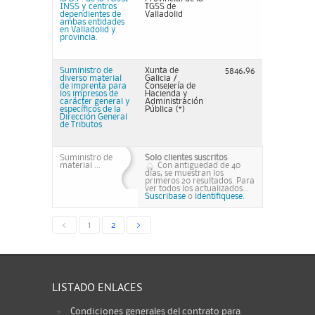
INSS y centros
TGSS de
dependientes de
Valladolid
ambas entidades
en Valladolid y
provincia.
Suministro de
Xunta de
5846,96
diverso material
Galicia /
de imprenta para
Consejería de
los impresos de
Hacienda y
carácter general y
Administración
específicos de la
Pública (*)
Dirección General
de Tributos
Suministro de
Solo clientes suscritos
material ...
Con antiguedad de 40
días, se muestran los
primeros 20 resultados. Para
ver todos los actualizados...
Suscribase
o
identifiquese.
<
1
2
>
LISTADO ENLACES
Condiciones generales del contrato para