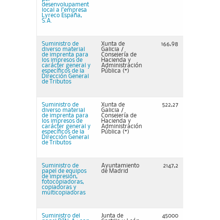
desenvolupament
local a l’empresa
Lyreco España,
S.A.
Suministro de
Xunta de
166,98
diverso material
Galicia /
de imprenta para
Consejería de
los impresos de
Hacienda y
carácter general y
Administración
específicos de la
Pública (*)
Dirección General
de Tributos
Suministro de
Xunta de
522,27
diverso material
Galicia /
de imprenta para
Consejería de
los impresos de
Hacienda y
carácter general y
Administración
específicos de la
Pública (*)
Dirección General
de Tributos
Suministro de
Ayuntamiento
2147,2
papel de equipos
de Madrid
de impresión,
fotocopiadoras,
copiadoras y
multicopiadoras
Suministro del
Junta de
45000