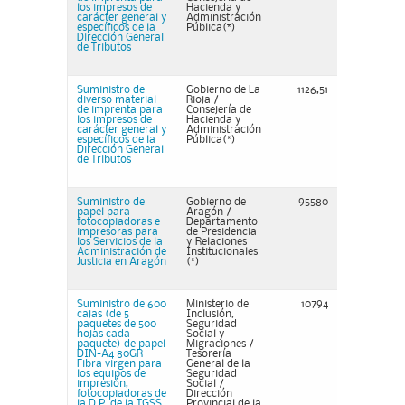
los impresos de
Hacienda y
carácter general y
Administración
específicos de la
Pública(*)
Dirección General
de Tributos
Suministro de
Gobierno de La
1126,51
diverso material
Rioja /
de imprenta para
Consejería de
los impresos de
Hacienda y
carácter general y
Administración
específicos de la
Pública(*)
Dirección General
de Tributos
Suministro de
Gobierno de
95580
papel para
Aragón /
fotocopiadoras e
Departamento
impresoras para
de Presidencia
los Servicios de la
y Relaciones
Administración de
Institucionales
Justicia en Aragón
(*)
Suministro de 600
Ministerio de
10794
cajas (de 5
Inclusión,
paquetes de 500
Seguridad
hojas cada
Social y
paquete) de papel
Migraciones /
DIN-A4 80GR
Tesorería
Fibra virgen para
General de la
los equipos de
Seguridad
impresión,
Social /
fotocopiadoras de
Dirección
la D.P. de la TGSS,
Provincial de la