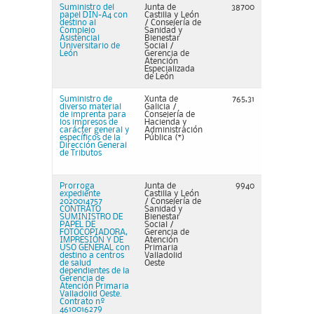
Suministro del
Junta de
38700
papel DIN-A4 con
Castilla y León
destino al
/ Consejería de
Complejo
Sanidad y
Asistencial
Bienestar
Universitario de
Social /
León
Gerencia de
Atención
Especializada
de León
Suministro de
Xunta de
765,31
diverso material
Galicia /
de imprenta para
Consejería de
los impresos de
Hacienda y
carácter general y
Administración
específicos de la
Pública (*)
Dirección General
de Tributos
Prorroga
Junta de
9940
expediente
Castilla y León
2020014757
/ Consejería de
CONTRATO
Sanidad y
SUMINISTRO DE
Bienestar
PAPEL DE
Social /
FOTOCOPIADORA,
Gerencia de
IMPRESIÓN Y DE
Atención
USO GENERAL con
Primaria
destino a centros
Valladolid
de salud
Oeste
dependientes de la
Gerencia de
Atención Primaria
Valladolid Oeste.
Contrato nº
4610016279