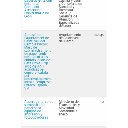
papel DIN-A4 con
Castilla y León
destino al
/ Consejería de
Complejo
Sanidad y
Asistencial
Bienestar
Universitario de
Social /
León
Gerencia de
Atención
Especializada
de León
Adhesió de
Ayuntamiento
826,45
l’Ajuntament de
de Castellvell
Castellvell del
del Camp
Camp a l’Acord
Marc de
subministrament
de paper amb
destinació a les
entitats locals de
Catalunya (Exp.
2023.06.A01)
adjudicat pel
consorci català
pel
desenvolupament
local a l’empresa
Lyreco España,
S.A.
Acuerdo marco de
Ministerio de
0
suministro de
Transportes y
papel para
Movilidad
equipos de
Sostenible /
impresión y
Ineco
fotocopiadoras