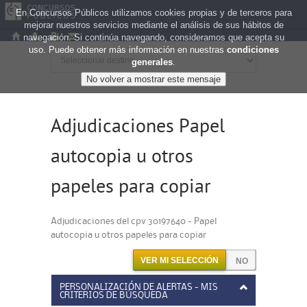
En Concursos Públicos utilizamos cookies propias y de terceros para
mejorar nuestros servicios mediante el análisis de sus hábitos de
navegación. Si continúa navegando, consideramos que acepta su
uso. Puede obtener más información en nuestras
condiciones
generales
.
Adjudicaciones Papel
autocopia u otros
papeles para copiar
Adjudicaciones del cpv 30197640 - Papel
autocopia u otros papeles para copiar
VER MI SELECCIÓN
PERSONALIZACIÓN DE ALERTAS - MIS
CRITERIOS DE BÚSQUEDA