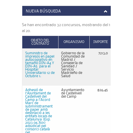
NUEVA BÚSQUEDA
Se han encontrado 32 concursos, mostrando del 1
al 20.
OBJETO DEL
ORGANISMO
IMPORTE
CONTRATO
Suministro de
Gobierno de la
7213,0
impresos en papel
Comunidad de
autocopiativo en
Madrid /
tamaño DIN-A4 Y
Consejería de
DIN-A5 para el
Sanidad /
Hospital
Servicio
Universitario 12 de
Madrileño de
Octubre 1:
Salud
Adhesió de
Ayuntamiento
826,45
l’Ajuntament de
de Castellvell
Castellvell del
del Camp
Camp a l’Acord
Marc de
subministrament
de paper amb
destinació a les
entitats locals de
Catalunya (Exp.
2023.06.A01)
adjudicat pel
consorci català
pel