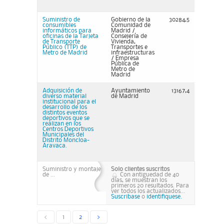
Suministro de
Gobierno de la
30284,5
consumibles
Comunidad de
informáticos para
Madrid /
oficinas de la Tarjeta
Consejería de
de Transporte
Vivienda,
Público (TTP) de
Transportes e
Metro de Madrid
infraestructuras
/ Empresa
Pública de
Metro de
Madrid
Adquisición de
Ayuntamiento
13167,4
diverso material
de Madrid
institucional para el
desarrollo de los
distintos eventos
deportivos que se
realizan en los
Centros Deportivos
Municipales del
Distrito Moncloa-
Aravaca.
Suministro y montaje
Solo clientes suscritos
de ...
Con antiguedad de 40
días, se muestran los
primeros 20 resultados. Para
ver todos los actualizados...
Suscribase
o
identifiquese.
<
1
2
>