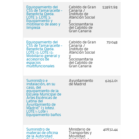
Equiopamiento del
Cabildo de Gran
53897,98
CSS de Tamaraceite -
Canaria /
Benedicta Ojeda.
Instituto de
LOTE 3: LOTE 3:
Atención Social
Equipamiento y
y
mobiliario de aseo y
Sociosanitaria
limpieza
del Cabildo de
Gran Canaria
Equiopamiento del
Cabildo de Gran
751048
CSS de Tamaraceite -
Canaria /
Benedicta Ojeda.
Instituto de
LOTE 13: LOTE 13:
Atención Social
Mobiliario general y
y
accesorios de
Sociosanitaria
espacios
del Cabildo de
multifuncionales
Gran Canaria
Suministro e
Ayuntamiento
6262,01
instalación, en su
de Madrid
caso, del
equipamiento de la
Escuela Municipal de
Artes Escénicas de
Latina del
Ayuntamiento de
Madrid” (3 lotes).
LOTE 1: Lote 1
Equipamiento baños
Suministro de
Ministerio de
40932,44
material de oficina
Transportes y
de la Autoridad
Movilidad