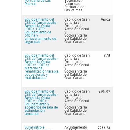
Portuaria de Las
Sostenible /
Palmas
Autoridad
Portuaria de
Las Palmas
Equiopamiento del
Cabildo de Gran
96102
CSS de Tamaraceite -
Canaria /
Benedicta Ojeda.
Instituto de
LOTE 1: LOTE 1:
Atención Social
Equipamiento de
y
oficina y
Sociosanitaria
almacenamiento de
del Cabildo de
seguridad
Gran Canaria
Equiopamiento del
Cabildo de Gran
n/d
CSS de Tamaraceite -
Canaria /
Benedicta Ojeda.
Instituto de
LOTE 12: LOTE 12:
Atención Social
Material de
y
rehabilitación,terapia
Sociosanitaria
ocupacional, y
del Cabildo de
mat.didáctico
Gran Canaria
Equiopamiento del
Cabildo de Gran
14391,97
CSS de Tamaraceite -
Canaria /
Benedicta Ojeda.
Instituto de
LOTE 2: LOTE 2:
Atención Social
Equipamiento y
y
accesorios de sala de
Sociosanitaria
estimulación
del Cabildo de
sensorial
Gran Canaria
Suministro e
Ayuntamiento
7986,72