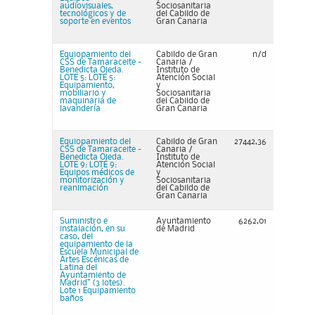
audiovisuales,
Sociosanitaria
tecnológicos y de
del Cabildo de
soporte en eventos
Gran Canaria
Equiopamiento del
Cabildo de Gran
n/d
CSS de Tamaraceite -
Canaria /
Benedicta Ojeda.
Instituto de
LOTE 5: LOTE 5:
Atención Social
Equipamiento,
y
mobiliario y
Sociosanitaria
maquinaria de
del Cabildo de
lavandería
Gran Canaria
Equiopamiento del
Cabildo de Gran
27442,36
CSS de Tamaraceite -
Canaria /
Benedicta Ojeda.
Instituto de
LOTE 9: LOTE 9:
Atención Social
Equipos médicos de
y
monitorización y
Sociosanitaria
reanimación
del Cabildo de
Gran Canaria
Suministro e
Ayuntamiento
6262,01
instalación, en su
de Madrid
caso, del
equipamiento de la
Escuela Municipal de
Artes Escénicas de
Latina del
Ayuntamiento de
Madrid” (3 lotes).
Lote 1 Equipamiento
baños