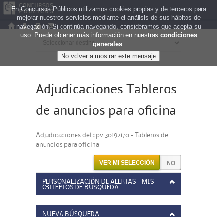
En Concursos Públicos utilizamos cookies propias y de terceros para
mejorar nuestros servicios mediante el análisis de sus hábitos de
navegación. Si continúa navegando, consideramos que acepta su
uso. Puede obtener más información en nuestras
condiciones
generales
.
Adjudicaciones Tableros
de anuncios para oficina
Adjudicaciones del cpv 30192170 - Tableros de
anuncios para oficina
VER MI SELECCIÓN
PERSONALIZACIÓN DE ALERTAS - MIS
CRITERIOS DE BÚSQUEDA
NUEVA BÚSQUEDA