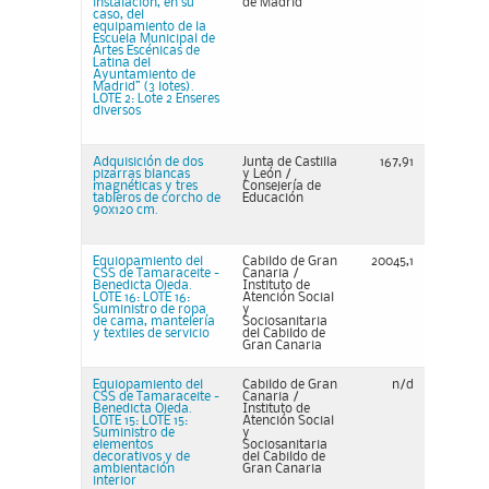
instalación, en su
de Madrid
caso, del
equipamiento de la
Escuela Municipal de
Artes Escénicas de
Latina del
Ayuntamiento de
Madrid” (3 lotes).
LOTE 2: Lote 2 Enseres
diversos
Adquisición de dos
Junta de Castilla
167,91
pizarras blancas
y León /
magnéticas y tres
Consejería de
tableros de corcho de
Educación
90x120 cm.
Equiopamiento del
Cabildo de Gran
20045,1
CSS de Tamaraceite -
Canaria /
Benedicta Ojeda.
Instituto de
LOTE 16: LOTE 16:
Atención Social
Suministro de ropa
y
de cama, mantelería
Sociosanitaria
y textiles de servicio
del Cabildo de
Gran Canaria
Equiopamiento del
Cabildo de Gran
n/d
CSS de Tamaraceite -
Canaria /
Benedicta Ojeda.
Instituto de
LOTE 15: LOTE 15:
Atención Social
Suministro de
y
elementos
Sociosanitaria
decorativos y de
del Cabildo de
ambientación
Gran Canaria
interior