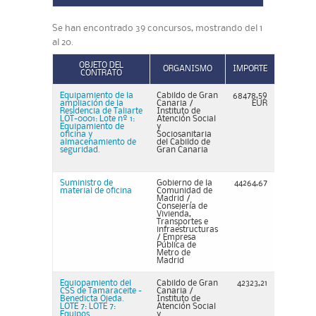
Se han encontrado 39 concursos, mostrando del 1
al 20.
OBJETO DEL
ORGANISMO
IMPORTE
CONTRATO
Equipamiento de la
Cabildo de Gran
68478,59
ampliación de la
Canaria /
EUR
Residencia de Taliarte
Instituto de
LOT-0001: Lote nº 1:
Atención Social
Equipamiento de
y
oficina y
Sociosanitaria
almacenamiento de
del Cabildo de
seguridad.
Gran Canaria
Suministro de
Gobierno de la
44264,67
material de oficina
Comunidad de
Madrid /
Consejería de
Vivienda,
Transportes e
infraestructuras
/ Empresa
Pública de
Metro de
Madrid
Equiopamiento del
Cabildo de Gran
42323,21
CSS de Tamaraceite -
Canaria /
Benedicta Ojeda.
Instituto de
LOTE 7: LOTE 7:
Atención Social
Equipos
y