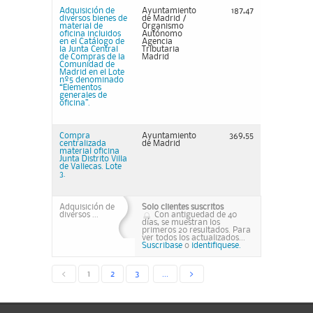
Adquisición de
Ayuntamiento
187,47
diversos bienes de
de Madrid /
material de
Organismo
oficina incluidos
Autónomo
en el Catálogo de
Agencia
la Junta Central
Tributaria
de Compras de la
Madrid
Comunidad de
Madrid en el Lote
nº5 denominado
“Elementos
generales de
oficina”.
Compra
Ayuntamiento
369,55
centralizada
de Madrid
material oficina
Junta Distrito Villa
de Vallecas. Lote
3.
Adquisición de
Solo clientes suscritos
diversos ...
Con antiguedad de 40
días, se muestran los
primeros 20 resultados. Para
ver todos los actualizados...
Suscribase
o
identifiquese.
<
1
2
3
...
>