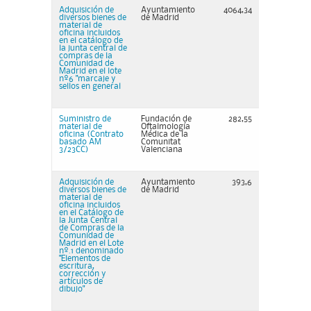
Adquisición de
Ayuntamiento
4064,34
diversos bienes de
de Madrid
material de
oficina incluidos
en el catálogo de
la junta central de
compras de la
Comunidad de
Madrid en el lote
nº6 "marcaje y
sellos en general
Suministro de
Fundación de
282,55
material de
Oftalmología
oficina (Contrato
Médica de la
basado AM
Comunitat
3/23CC)
Valenciana
Adquisición de
Ayuntamiento
393,6
diversos bienes de
de Madrid
material de
oficina incluidos
en el Catálogo de
la Junta Central
de Compras de la
Comunidad de
Madrid en el Lote
nº.1 denominado
"Elementos de
escritura,
corrección y
artículos de
dibujo"