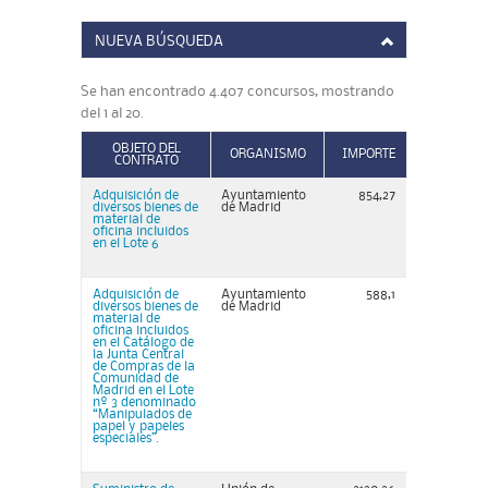
NUEVA BÚSQUEDA
Se han encontrado 4.407 concursos, mostrando
del 1 al 20.
OBJETO DEL
ORGANISMO
IMPORTE
CONTRATO
Adquisición de
Ayuntamiento
854,27
diversos bienes de
de Madrid
material de
oficina incluidos
en el Lote 6
Adquisición de
Ayuntamiento
588,1
diversos bienes de
de Madrid
material de
oficina incluidos
en el Catálogo de
la Junta Central
de Compras de la
Comunidad de
Madrid en el Lote
nº 3 denominado
“Manipulados de
papel y papeles
especiales”.