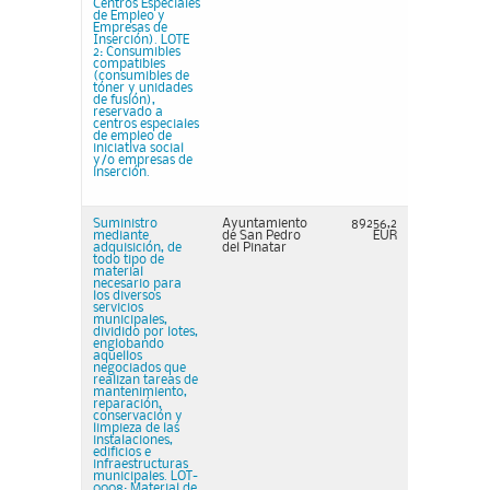
Centros Especiales
de Empleo y
Empresas de
Inserción). LOTE
2: Consumibles
compatibles
(consumibles de
tóner y unidades
de fusión),
reservado a
centros especiales
de empleo de
iniciativa social
y/o empresas de
inserción.
Suministro
Ayuntamiento
89256,2
mediante
de San Pedro
EUR
adquisición, de
del Pinatar
todo tipo de
material
necesario para
los diversos
servicios
municipales,
dividido por lotes,
englobando
aquellos
negociados que
realizan tareas de
mantenimiento,
reparación,
conservación y
limpieza de las
instalaciones,
edificios e
infraestructuras
municipales. LOT-
0008: Material de