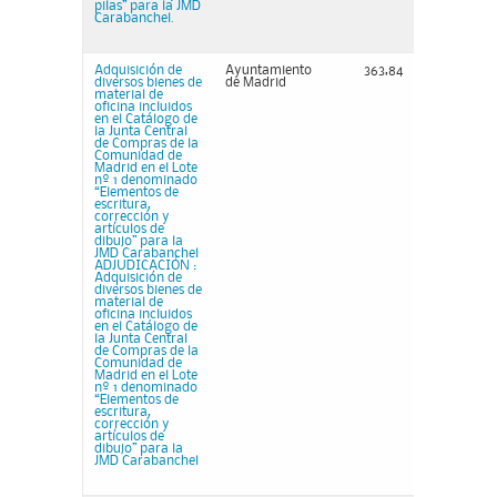
pilas” para la JMD
Carabanchel.
Adquisición de
Ayuntamiento
363,84
diversos bienes de
de Madrid
material de
oficina incluidos
en el Catálogo de
la Junta Central
de Compras de la
Comunidad de
Madrid en el Lote
nº 1 denominado
“Elementos de
escritura,
corrección y
artículos de
dibujo” para la
JMD Carabanchel
ADJUDICACIÓN :
Adquisición de
diversos bienes de
material de
oficina incluidos
en el Catálogo de
la Junta Central
de Compras de la
Comunidad de
Madrid en el Lote
nº 1 denominado
“Elementos de
escritura,
corrección y
artículos de
dibujo” para la
JMD Carabanchel