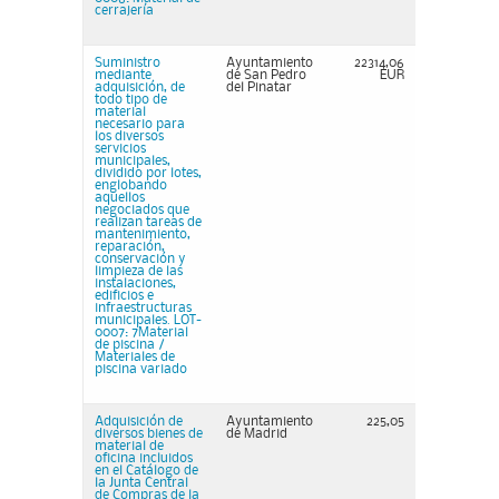
cerrajería
Suministro
Ayuntamiento
22314,06
mediante
de San Pedro
EUR
adquisición, de
del Pinatar
todo tipo de
material
necesario para
los diversos
servicios
municipales,
dividido por lotes,
englobando
aquellos
negociados que
realizan tareas de
mantenimiento,
reparación,
conservación y
limpieza de las
instalaciones,
edificios e
infraestructuras
municipales. LOT-
0007: 7Material
de piscina /
Materiales de
piscina variado
Adquisición de
Ayuntamiento
225,05
diversos bienes de
de Madrid
material de
oficina incluidos
en el Catálogo de
la Junta Central
de Compras de la