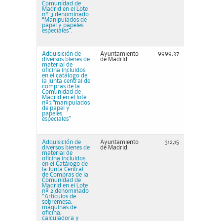
Comunidad de
Madrid en el Lote
nº 3 denominado
“Manipulados de
papel y papeles
especiales”.
Adquisición de
Ayuntamiento
9999,37
diversos bienes de
de Madrid
material de
oficina incluidos
en el catálogo de
la junta central de
compras de la
Comunidad de
Madrid en el lote
nº3 "manipulados
de papel y
papeles
especiales”
Adquisición de
Ayuntamiento
312,15
diversos bienes de
de Madrid
material de
oficina incluidos
en el Catálogo de
la Junta Central
de Compras de la
Comunidad de
Madrid en el Lote
nº 2 denominado
“Artículos de
sobremesa,
máquinas de
oficina,
calculadora y