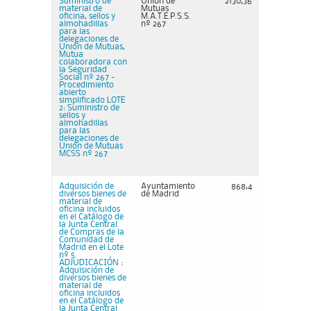
Suministro de
Unión de
2130,36
material de
Mutuas
oficina, sellos y
M.A.T.E.P.S.S.
almohadillas
nº 267
para las
delegaciones de
Unión de Mutuas,
Mutua
colaboradora con
la Seguridad
Social nº 267 -
Procedimiento
abierto
simplificado LOTE
2: Suministro de
sellos y
almohadillas
para las
delegaciones de
Unión de Mutuas
MCSS nº 267
Adquisición de
Ayuntamiento
868,4
diversos bienes de
de Madrid
material de
oficina incluidos
en el Catálogo de
la Junta Central
de Compras de la
Comunidad de
Madrid en el Lote
nº 5.
ADJUDICACIÓN :
Adquisición de
diversos bienes de
material de
oficina incluidos
en el Catálogo de
la Junta Central