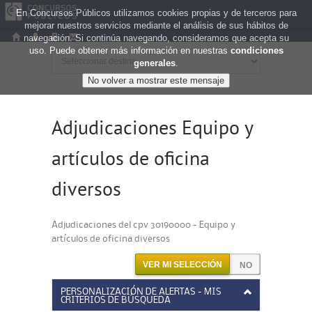
En Concursos Públicos utilizamos cookies propias y de terceros para
mejorar nuestros servicios mediante el análisis de sus hábitos de
navegación. Si continúa navegando, consideramos que acepta su
uso. Puede obtener más información en nuestras
condiciones
generales
.
Adjudicaciones Equipo y
artículos de oficina
diversos
Adjudicaciones del cpv 30190000 - Equipo y
artículos de oficina diversos
VER MI SELECCIÓN
PERSONALIZACIÓN DE ALERTAS - MIS
CRITERIOS DE BÚSQUEDA