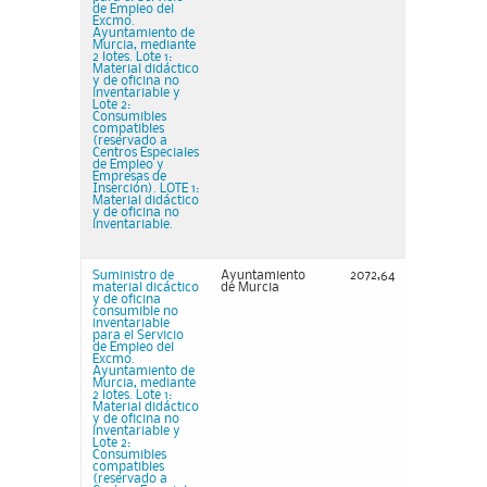
de Empleo del
Excmo.
Ayuntamiento de
Murcia, mediante
2 lotes. Lote 1:
Material didáctico
y de oficina no
inventariable y
Lote 2:
Consumibles
compatibles
(reservado a
Centros Especiales
de Empleo y
Empresas de
Inserción). LOTE 1:
Material didáctico
y de oficina no
inventariable.
Suministro de
Ayuntamiento
2072,64
material dicáctico
de Murcia
y de oficina
consumible no
inventariable
para el Servicio
de Empleo del
Excmo.
Ayuntamiento de
Murcia, mediante
2 lotes. Lote 1:
Material didáctico
y de oficina no
inventariable y
Lote 2:
Consumibles
compatibles
(reservado a