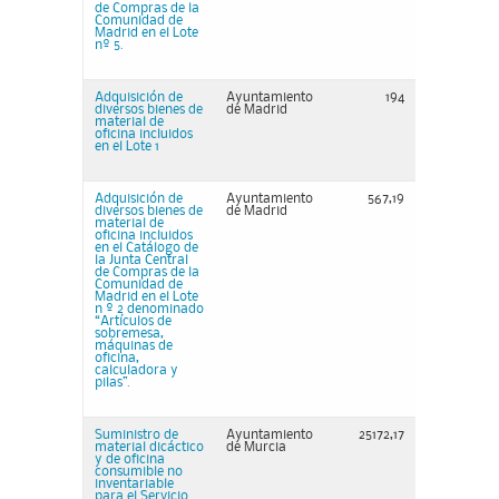
de Compras de la
Comunidad de
Madrid en el Lote
nº 5.
Adquisición de
Ayuntamiento
194
diversos bienes de
de Madrid
material de
oficina incluidos
en el Lote 1
Adquisición de
Ayuntamiento
567,19
diversos bienes de
de Madrid
material de
oficina incluidos
en el Catálogo de
la Junta Central
de Compras de la
Comunidad de
Madrid en el Lote
n º 2 denominado
“Artículos de
sobremesa,
máquinas de
oficina,
calculadora y
pilas”.
Suministro de
Ayuntamiento
25172,17
material dicáctico
de Murcia
y de oficina
consumible no
inventariable
para el Servicio