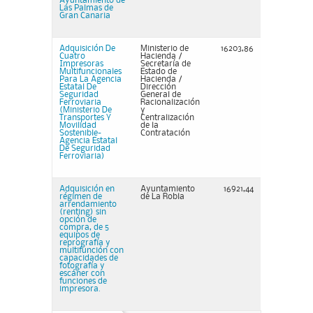
Ayuntamiento de
Las Palmas de
Gran Canaria
Adquisición De
Ministerio de
16203,86
Cuatro
Hacienda /
Impresoras
Secretaría de
Multifuncionales
Estado de
Para La Agencia
Hacienda /
Estatal De
Dirección
Seguridad
General de
Ferroviaria
Racionalización
(Ministerio De
y
Transportes Y
Centralización
Movilidad
de la
Sostenible-
Contratación
Agencia Estatal
De Seguridad
Ferroviaria)
Adquisición en
Ayuntamiento
16921,44
régimen de
de La Robla
arrendamiento
(renting) sin
opción de
compra, de 5
equipos de
reprografía y
multifunción con
capacidades de
fotografía y
escáner con
funciones de
impresora.