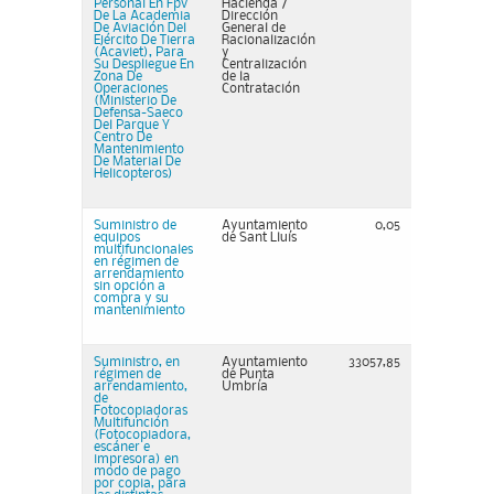
Personal En Fpv
Hacienda /
De La Academia
Dirección
De Aviación Del
General de
Ejército De Tierra
Racionalización
(Acaviet), Para
y
Su Despliegue En
Centralización
Zona De
de la
Operaciones
Contratación
(Ministerio De
Defensa-Saeco
Del Parque Y
Centro De
Mantenimiento
De Material De
Helicopteros)
Suministro de
Ayuntamiento
0,05
equipos
de Sant Lluís
multifuncionales
en régimen de
arrendamiento
sin opción a
compra y su
mantenimiento
Suministro, en
Ayuntamiento
33057,85
régimen de
de Punta
arrendamiento,
Umbría
de
Fotocopiadoras
Multifunción
(Fotocopiadora,
escáner e
impresora) en
modo de pago
por copia, para