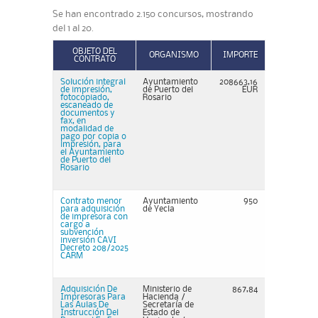
Se han encontrado 2.150 concursos, mostrando
del 1 al 20.
OBJETO DEL
ORGANISMO
IMPORTE
CONTRATO
Solución integral
Ayuntamiento
208663,16
de impresión,
de Puerto del
EUR
fotocopiado,
Rosario
escaneado de
documentos y
fax, en
modalidad de
pago por copia o
impresión, para
el Ayuntamiento
de Puerto del
Rosario
Contrato menor
Ayuntamiento
950
para adquisición
de Yecla
de impresora con
cargo a
subvención
inversión CAVI
Decreto 208/2025
CARM
Adquisición De
Ministerio de
867,84
Impresoras Para
Hacienda /
Las Aulas De
Secretaría de
Instrucción Del
Estado de