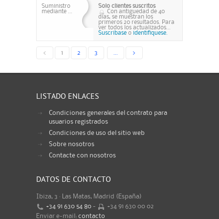
Suministro
Solo clientes suscritos
mediante ...
Con antiguedad de 40
días, se muestran los
primeros 20 resultados. Para
ver todos los actualizados...
Suscribase
o
identifiquese.
<
1
2
3
...
>
LISTADO ENLACES
Condiciones generales del contrato para
usuarios registrados
Condiciones de uso del sitio web
Sobre nosotros
Contacte con nosotros
DATOS DE CONTACTO
Ibiza, 3 · Las Matas, Madrid (España)
+34 91 630 54 80
-
+34 91 630 00 02
Enviar e-mail:
contacto