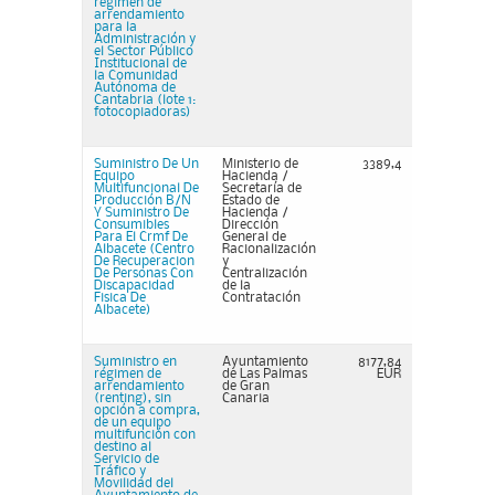
régimen de
arrendamiento
para la
Administración y
el Sector Público
Institucional de
la Comunidad
Autónoma de
Cantabria (lote 1:
fotocopiadoras)
Suministro De Un
Ministerio de
3389,4
Equipo
Hacienda /
Multifuncional De
Secretaría de
Producción B/N
Estado de
Y Suministro De
Hacienda /
Consumibles
Dirección
Para El Crmf De
General de
Albacete (Centro
Racionalización
De Recuperacion
y
De Personas Con
Centralización
Discapacidad
de la
Fisica De
Contratación
Albacete)
Suministro en
Ayuntamiento
8177,84
régimen de
de Las Palmas
EUR
arrendamiento
de Gran
(renting), sin
Canaria
opción a compra,
de un equipo
multifunción con
destino al
Servicio de
Tráfico y
Movilidad del