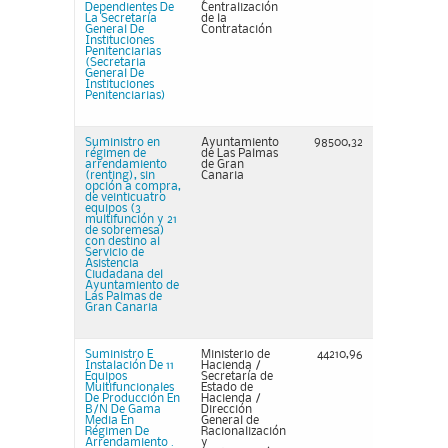
Dependientes De
Centralización
La Secretaría
de la
General De
Contratación
Instituciones
Penitenciarias
(Secretaria
General De
Instituciones
Penitenciarias)
Suministro en
Ayuntamiento
98500,32
régimen de
de Las Palmas
arrendamiento
de Gran
(renting), sin
Canaria
opción a compra,
de veinticuatro
equipos (3
multifunción y 21
de sobremesa)
con destino al
Servicio de
Asistencia
Ciudadana del
Ayuntamiento de
Las Palmas de
Gran Canaria
Suministro E
Ministerio de
44210,96
Instalación De 11
Hacienda /
Equipos
Secretaría de
Multifuncionales
Estado de
De Producción En
Hacienda /
B/N De Gama
Dirección
Media En
General de
Régimen De
Racionalización
Arrendamiento .
y