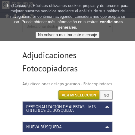
En Concursos Públicos utilizamos cookies propias y de terceros para
mejorar nuestros servicios mediante el análisis de sus hábitos de
navegación. Si continúa navegando, consideramos que acepta su
uso. Puede obtener más información en nuestras
condiciones
generales
.
Adjudicaciones
Fotocopiadoras
Adjudicaciones del cpv 30121100 - Fotocopiadoras
VER MI SELECCIÓN
PERSONALIZACIÓN DE ALERTAS - MIS
CRITERIOS DE BÚSQUEDA
NUEVA BÚSQUEDA