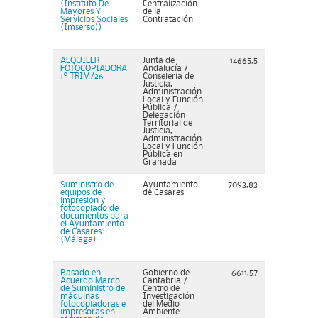
(Instituto De
Centralización
Mayores Y
de la
Servicios Sociales
Contratación
(Imserso))
ALQUILER
Junta de
14665,5
FOTOCOPIADORA
Andalucía /
1º TRIM/26
Consejería de
Justicia,
Administración
Local y Función
Pública /
Delegación
Territorial de
Justicia,
Administración
Local y Función
Pública en
Granada
Suministro de
Ayuntamiento
7093,83
equipos de
de Casares
impresión y
fotocopiado de
documentos para
el Ayuntamiento
de Casares
(Málaga)
Basado en
Gobierno de
6611,57
Acuerdo Marco
Cantabria /
de Suministro de
Centro de
máquinas
Investigación
fotocopiadoras e
del Medio
impresoras en
Ambiente