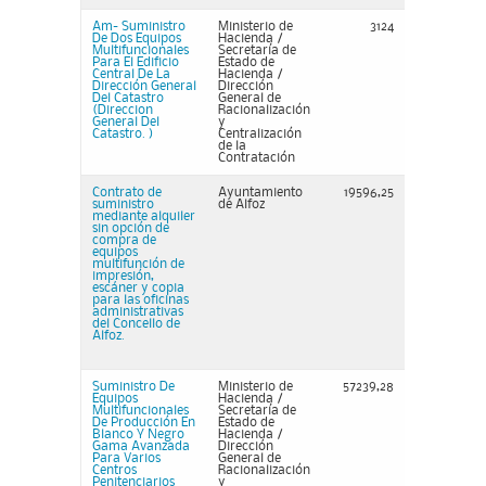
Am- Suministro
Ministerio de
3124
De Dos Equipos
Hacienda /
Multifuncionales
Secretaría de
Para El Edificio
Estado de
Central De La
Hacienda /
Dirección General
Dirección
Del Catastro
General de
(Direccion
Racionalización
General Del
y
Catastro. )
Centralización
de la
Contratación
Contrato de
Ayuntamiento
19596,25
suministro
de Alfoz
mediante alquiler
sin opción de
compra de
equipos
multifunción de
impresión,
escáner y copia
para las oficinas
administrativas
del Concello de
Alfoz.
Suministro De
Ministerio de
57239,28
Equipos
Hacienda /
Multifuncionales
Secretaría de
De Producción En
Estado de
Blanco Y Negro
Hacienda /
Gama Avanzada
Dirección
Para Varios
General de
Centros
Racionalización
Penitenciarios
y