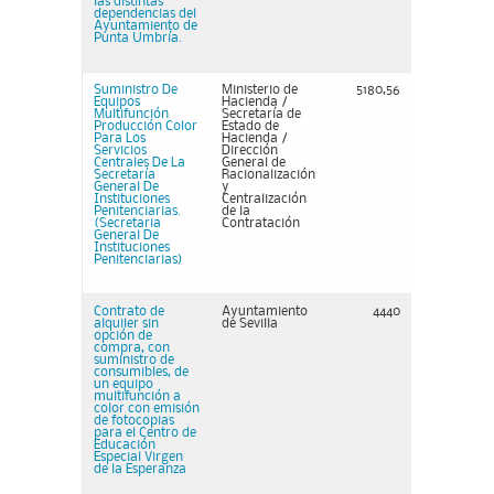
las distintas
dependencias del
Ayuntamiento de
Punta Umbría.
Suministro De
Ministerio de
5180,56
Equipos
Hacienda /
Multifunción
Secretaría de
Producción Color
Estado de
Para Los
Hacienda /
Servicios
Dirección
Centrales De La
General de
Secretaría
Racionalización
General De
y
Instituciones
Centralización
Penitenciarias.
de la
(Secretaria
Contratación
General De
Instituciones
Penitenciarias)
Contrato de
Ayuntamiento
4440
alquiler sin
de Sevilla
opción de
compra, con
suministro de
consumibles, de
un equipo
multifunción a
color con emisión
de fotocopias
para el Centro de
Educación
Especial Virgen
de la Esperanza