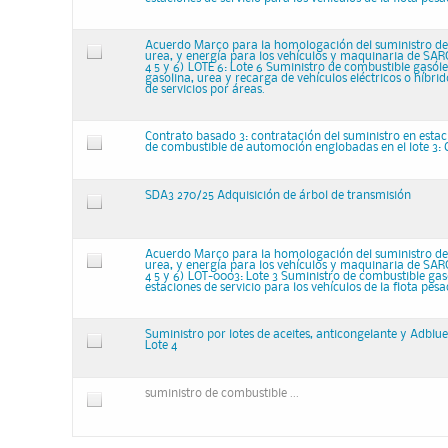
Acuerdo Marco para la homologación del suministro de
urea, y energía para los vehículos y maquinaria de SARGA
4 5 y 6) LOTE 6: Lote 6 Suministro de combustible gasóle
gasolina, urea y recarga de vehículos eléctricos o híbrid
de servicios por áreas.
Contrato basado 3: contratación del suministro en estac
de combustible de automoción englobadas en el lote 3:
SDA3 270/25 Adquisición de árbol de transmisión
Acuerdo Marco para la homologación del suministro de
urea, y energía para los vehículos y maquinaria de SARGA
4 5 y 6) LOT-0003: Lote 3 Suministro de combustible gas
estaciones de servicio para los vehículos de la flota pe
Suministro por lotes de aceites, anticongelante y Adblue
Lote 4
suministro de combustible ...