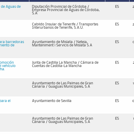
a de Aguas de
Diputación Provincial de Córdoba /
ES
Empresa Provincial de Aguas de Córdoba,
S.A
Cabildo Insular de Tenerife / Transportes
ES
Interurbanos de Tenerife, S.A.U.
para barredoras
Ayuntamiento de Mislata / Neteja,
ES
miento de
Manteniment i Servicis de Mislata S.A
utomoción
Junta de Castilla La Mancha / Cámara de
ES
l vehículo
Cuentas de Castilla-La Mancha
ha.
Ayuntamiento de Las Palmas de Gran
ES
Canaria / Guaguas Municipales, S.A
para el
Ayuntamiento de Sevilla
ES
Ayuntamiento de Las Palmas de Gran
ES
Canaria / Guaguas Municipales, S.A