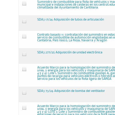
Suministro de combustible para flota de vehículos y ma
municipal e instalaciones de calderas en los centros edu
climatizada del Ayuntamiento de Cantillana.
SDA3 17/26 Adquisición de tubos de articulación
Contrato basado 11: contratación del suministro en esta
servicio de combustible de automoción englobadas en el 
Cantabria, País Vasco, La Rioja, Navarra y Aragón
SDA3 277/25 Adquisición de unidad electrónica
Acuerdo Marco para la homologación del suministro de
urea, y energía para los vehículos y maquinaria de SARGA
4 5 y 6) Lote 1: Suministro de combustible gasóleo A, ga
puntos de recarga para vehículos eléctricos o híbridos e
servicio para los vehículos de la flota ligera de SARGA
SDA3 73/26 Adquisición de bomba del ventilador
Acuerdo Marco para la homologación del suministro de
urea, y energía para los vehículos y maquinaria de SARGA
4 5 y 6) LOTE 3: Lote 3 Suministro de combustible gasóle
estaciones de servicio para los vehículos de la flota pe