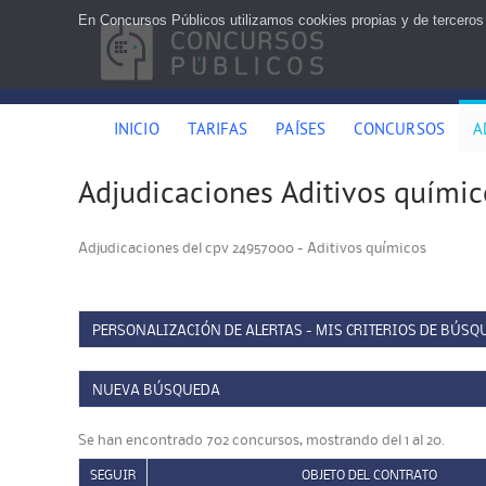
En Concursos Públicos utilizamos cookies propias y de terceros
INICIO
TARIFAS
PAÍSES
CONCURSOS
A
Adjudicaciones Aditivos químic
Adjudicaciones del cpv 24957000 - Aditivos químicos
PERSONALIZACIÓN DE ALERTAS - MIS CRITERIOS DE BÚSQ
NUEVA BÚSQUEDA
Se han encontrado 702 concursos, mostrando del 1 al 20.
SEGUIR
OBJETO DEL CONTRATO