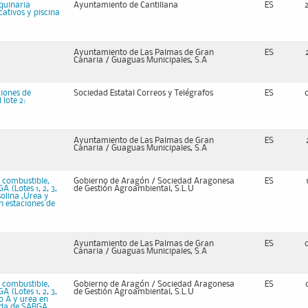
quinaria
Ayuntamiento de Cantillana
ES
cativos y piscina
Ayuntamiento de Las Palmas de Gran
ES
Canaria / Guaguas Municipales, S.A
ciones de
Sociedad Estatal Correos y Telégrafos
ES
lote 2:
Ayuntamiento de Las Palmas de Gran
ES
Canaria / Guaguas Municipales, S.A
 combustible,
Gobierno de Aragón / Sociedad Aragonesa
ES
 (Lotes 1, 2, 3,
de Gestión Agroambiental, S.L.U
solina ,Urea y
n estaciones de
Ayuntamiento de Las Palmas de Gran
ES
Canaria / Guaguas Municipales, S.A
 combustible,
Gobierno de Aragón / Sociedad Aragonesa
ES
 (Lotes 1, 2, 3,
de Gestión Agroambiental, S.L.U
o A y urea en
sada de SARGA