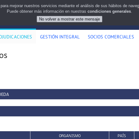
 para mejorar nuestros servicios mediante el análisis de sus hábitos de nav
Puede obtener más información en nuestras
condiciones generales
.
DJUDICACIONES
GESTIÓN INTEGRAL
SOCIOS COMERCIALES
os
UEDA
ORGANISMO
PAÍS