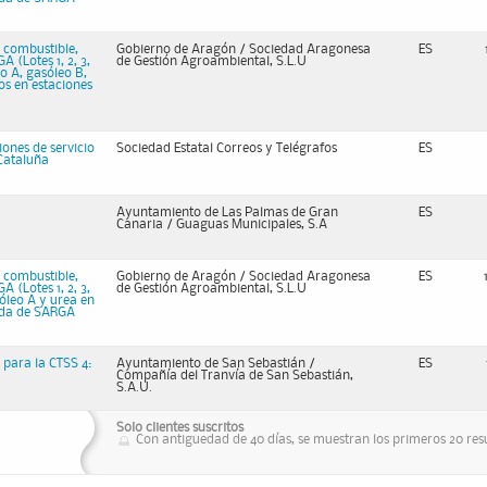
 combustible,
Gobierno de Aragón / Sociedad Aragonesa
ES
 (Lotes 1, 2, 3,
de Gestión Agroambiental, S.L.U
o A, gasóleo B,
os en estaciones
iones de servicio
Sociedad Estatal Correos y Telégrafos
ES
 Cataluña
Ayuntamiento de Las Palmas de Gran
ES
Canaria / Guaguas Municipales, S.A
 combustible,
Gobierno de Aragón / Sociedad Aragonesa
ES
 (Lotes 1, 2, 3,
de Gestión Agroambiental, S.L.U
óleo A y urea en
sada de SARGA
 para la CTSS 4:
Ayuntamiento de San Sebastián /
ES
Compañía del Tranvía de San Sebastián,
S.A.U.
Solo clientes suscritos
Con antiguedad de 40 días, se muestran los primeros 20 resu