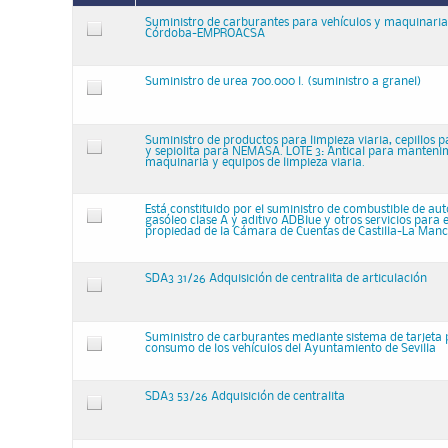
Suministro de carburantes para vehículos y maquinari
Córdoba-EMPROACSA
Suministro de urea 700.000 l. (suministro a granel)
Suministro de productos para limpieza viaria, cepillos 
y sepiolita para NEMASA. LOTE 3: Antical para manteni
maquinaria y equipos de limpieza viaria.
Está constituido por el suministro de combustible de a
gasóleo clase A y aditivo ADBlue y otros servicios para e
propiedad de la Cámara de Cuentas de Castilla-La Manc
SDA3 31/26 Adquisición de centralita de articulación
Suministro de carburantes mediante sistema de tarjeta 
consumo de los vehículos del Ayuntamiento de Sevilla
SDA3 53/26 Adquisición de centralita