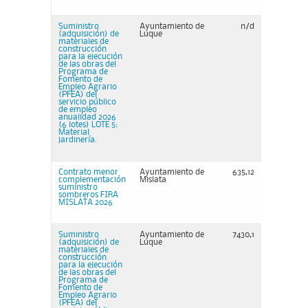
Suministro
Ayuntamiento de
n/d
(adquisición) de
Luque
materiales de
construcción
para la ejecución
de las obras del
Programa de
Fomento de
Empleo Agrario
(PFEA) del
servicio público
de empleo
anualidad 2026
(6 lotes) LOTE 5:
Material
jardinería.
Contrato menor
Ayuntamiento de
635,12
complementación
Mislata
suministro
sombreros FIRA
MISLATA 2026
Suministro
Ayuntamiento de
7430,1
(adquisición) de
Luque
materiales de
construcción
para la ejecución
de las obras del
Programa de
Fomento de
Empleo Agrario
(PFEA) del