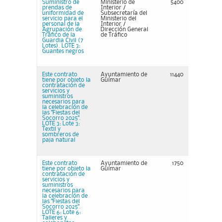
Suministro de
Ministerio de
5400
prendas de
Interior /
uniformidad de
Subsecretaría del
servicio para el
Ministerio del
personal de la
Interior /
Agrupación de
Dirección General
Tráfico de la
de Tráfico
Guardia Civil (7
Lotes). LOTE 3:
Guantes negros
Este contrato
Ayuntamiento de
11440
tiene por objeto la
Güímar
contratación de
servicios y
suministros
necesarios para
la celebración de
las "Fiestas del
Socorro 2025".
LOTE 3: Lote 3:
Textil y
sombreros de
paja natural
Este contrato
Ayuntamiento de
1750
tiene por objeto la
Güímar
contratación de
servicios y
suministros
necesarios para
la celebración de
las "Fiestas del
Socorro 2025".
LOTE 6: Lote 6:
Talleres y