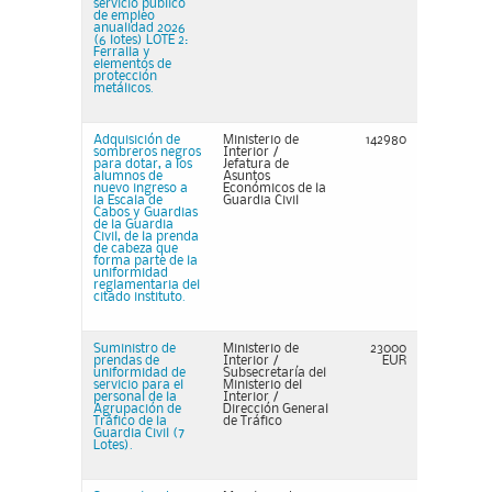
servicio público
de empleo
anualidad 2026
(6 lotes) LOTE 2:
Ferralla y
elementos de
protección
metálicos.
Adquisición de
Ministerio de
142980
sombreros negros
Interior /
para dotar, a los
Jefatura de
alumnos de
Asuntos
nuevo ingreso a
Económicos de la
la Escala de
Guardia Civil
Cabos y Guardias
de la Guardia
Civil, de la prenda
de cabeza que
forma parte de la
uniformidad
reglamentaria del
citado instituto.
Suministro de
Ministerio de
23000
prendas de
Interior /
EUR
uniformidad de
Subsecretaría del
servicio para el
Ministerio del
personal de la
Interior /
Agrupación de
Dirección General
Tráfico de la
de Tráfico
Guardia Civil (7
Lotes).