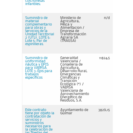
colchonetas
infantiles:
Suministro de
Ministerio de
n/d
material
Agricultura,
complementario
Pesca y
para obras y
Alimentacion /
servicios de la
Empresa de
Unidad Territorial
Transformación
2 (UT2). LOTE 5:
Agraria SA
Lote 5: Par de
(TRAGSA)
espinilleras.
Suministro de
Generalitat
11824,5
uniformidad
Valenciana /
náutica y EPIS
Conselleria de
para VAERSA.
Agricultura,
LOTE 3: Epis para
Desarrollo Rural,
trabajos
Emergencias
específicos
Climáticas y
Transición
Ecológica (*) /
VAERSA
Valenciana de
Aprovechamiento
Energético de
Residuos, S.A.
Este contrato
Ayuntamiento de
3829,15
tiene por objeto la
Güímar
contratación de
servicios y
suministros
necesarios para
la celebración de
las "Fiestas del