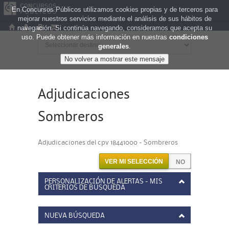
En Concursos Públicos utilizamos cookies propias y de terceros para
mejorar nuestros servicios mediante el análisis de sus hábitos de
navegación. Si continúa navegando, consideramos que acepta su
uso. Puede obtener más información en nuestras
condiciones
generales
.
Adjudicaciones
Sombreros
Adjudicaciones del cpv 18441000 - Sombreros
VER MI SELECCIÓN
PERSONALIZACIÓN DE ALERTAS - MIS
CRITERIOS DE BÚSQUEDA
NUEVA BÚSQUEDA