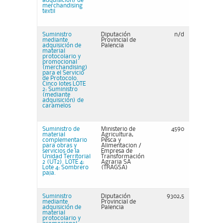
adquisición) de
merchandising
textil
Suministro
Diputación
n/d
mediante
Provincial de
adquisición de
Palencia
material
protocolario y
promocional
(merchandising)
para el Servicio
de Protocolo.
Cinco lotes LOTE
2: Suministro
(mediante
adquisición) de
caramelos
Suministro de
Ministerio de
4590
material
Agricultura,
complementario
Pesca y
para obras y
Alimentacion /
servicios de la
Empresa de
Unidad Territorial
Transformación
2 (UT2). LOTE 4:
Agraria SA
Lote 4: Sombrero
(TRAGSA)
paja.
Suministro
Diputación
9302,5
mediante
Provincial de
adquisición de
Palencia
material
protocolario y