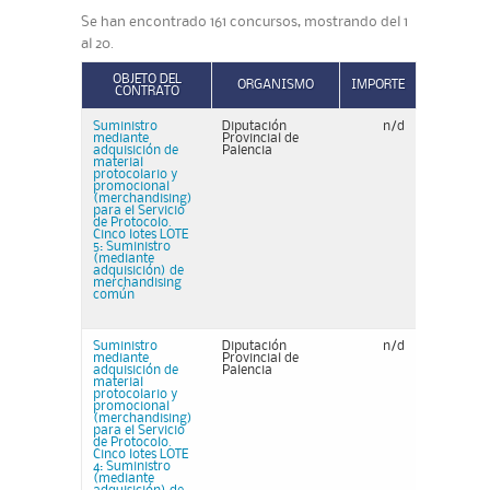
Se han encontrado 161 concursos, mostrando del 1
al 20.
OBJETO DEL
ORGANISMO
IMPORTE
CONTRATO
Suministro
Diputación
n/d
mediante
Provincial de
adquisición de
Palencia
material
protocolario y
promocional
(merchandising)
para el Servicio
de Protocolo.
Cinco lotes LOTE
5: Suministro
(mediante
adquisición) de
merchandising
común
Suministro
Diputación
n/d
mediante
Provincial de
adquisición de
Palencia
material
protocolario y
promocional
(merchandising)
para el Servicio
de Protocolo.
Cinco lotes LOTE
4: Suministro
(mediante