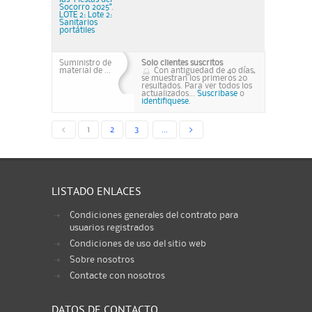
Socorro 2025".
LOTE 2: Lote 2:
Sanitarios
portátiles
Suministro de
Solo clientes suscritos
material de ...
Con antiguedad de 40 días,
se muestran los primeros 20
resultados. Para ver todos los
actualizados...
Suscribase
o
identifiquese.
<
1
2
3
...
>
LISTADO ENLACES
Condiciones generales del contrato para
usuarios registrados
Condiciones de uso del sitio web
Sobre nosotros
Contacte con nosotros
DATOS DE CONTACTO