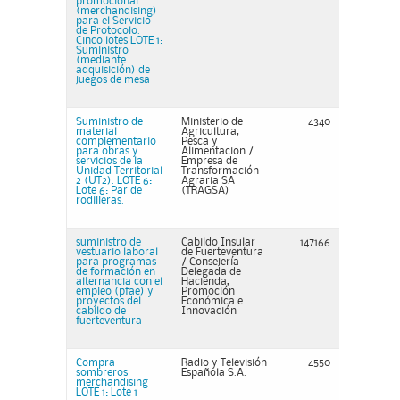
promocional
(merchandising)
para el Servicio
de Protocolo.
Cinco lotes LOTE 1:
Suministro
(mediante
adquisición) de
juegos de mesa
Suministro de
Ministerio de
4340
material
Agricultura,
complementario
Pesca y
para obras y
Alimentacion /
servicios de la
Empresa de
Unidad Territorial
Transformación
2 (UT2). LOTE 6:
Agraria SA
Lote 6: Par de
(TRAGSA)
rodilleras.
suministro de
Cabildo Insular
147166
vestuario laboral
de Fuerteventura
para programas
/ Consejería
de formación en
Delegada de
alternancia con el
Hacienda,
empleo (pfae) y
Promoción
proyectos del
Económica e
cabildo de
Innovación
fuerteventura
Compra
Radio y Televisión
4550
sombreros
Española S.A.
merchandising
LOTE 1: Lote 1