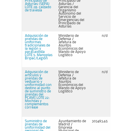
Principado de
Principado de
Asturias (SEPA)
Asturias /
LOTE 28: calzado
Gerencia del
de travesía
Organismo
Autónomo del
Servicio de
Emergencias del
Principado de
Asturias
Adquisición de
Ministerio de
n/d
prendas de
Defensa /
uniformes
Jefatura de
tradicionales de
Asuntos
la legión y
Económicos del
paracaidista
Mando de Apoyo
LOTE 5: Manoplas
Logístico
Bripac/Legión
Adquisición de
Ministerio de
n/d
artículos y
Defensa /
prendas de
Jefatura de
vestuario y
Asuntos
uniformidad con
Económicos del
destino al punto
Mando de Apoyo
de suministro de
Logístico
prendas del
PCAMI LOTE 22:
Mochilas y
complementos
correaje
Suministro de
Ayuntamiento de
303493,65
prendas de
Madrid /
uniformidad del
Empresa
personal de
Municipal de