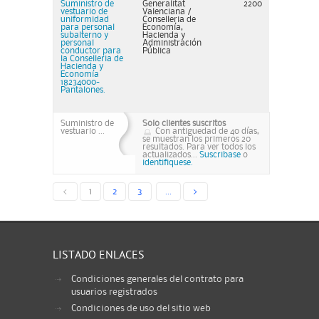
Suministro de
Generalitat
2200
vestuario de
Valenciana /
uniformidad
Conselleria de
para personal
Economía,
subalterno y
Hacienda y
personal
Administración
conductor para
Pública
la Conselleria de
Hacienda y
Economía
18234000-
Pantalones.
Suministro de
Solo clientes suscritos
vestuario ...
Con antiguedad de 40 días,
se muestran los primeros 20
resultados. Para ver todos los
actualizados...
Suscribase
o
identifiquese.
<
1
2
3
...
>
LISTADO ENLACES
Condiciones generales del contrato para
usuarios registrados
Condiciones de uso del sitio web