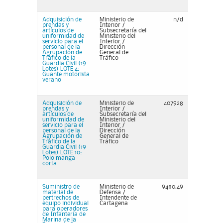
Adquisición de
Ministerio de
n/d
prendas y
Interior /
artículos de
Subsecretaría del
uniformidad de
Ministerio del
servicio para el
Interior /
personal de la
Dirección
Agrupación de
General de
Tráfico de la
Tráfico
Guardia Civil (19
Lotes) LOTE 4:
Guante motorista
verano
Adquisición de
Ministerio de
407928
prendas y
Interior /
artículos de
Subsecretaría del
uniformidad de
Ministerio del
servicio para el
Interior /
personal de la
Dirección
Agrupación de
General de
Tráfico de la
Tráfico
Guardia Civil (19
Lotes) LOTE 10:
Polo manga
corta
Suministro de
Ministerio de
9480,49
material de
Defensa /
pertrechos de
Intendente de
equipo individual
Cartagena
para operadores
de Infantería de
Marina de la