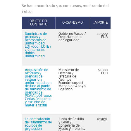
Se han encontrado 536 concursos, mostrando del
1 al 20.
OBJETO DEL
ORGANISMO
IMPORTE
CONTRATO
Suministro de
Gobierno Vasco /
66000
prendas y
Departamento
EUR
accesorios de
de Seguridad
uniformidad
LOT-0001: LOTE 1
/ Cinturones
dobles
uniformidad
Adquisición de
Ministerio de
54000
artículos y
Defensa /
EUR
prendas de
Jefatura de
vestuario y
Asuntos
uniformidad con
Económicos del
destino al punto
Mando de Apoyo
de suministro de
Logístico
prendas del
PCAMI LOT-0012:
Cintas (etiquetas
y escudos de
materia textil)
La contratación
Junta de Castilla
205832
del suministro de
y León /
equipos de
Consejería de
protección
Medio Ambiente,