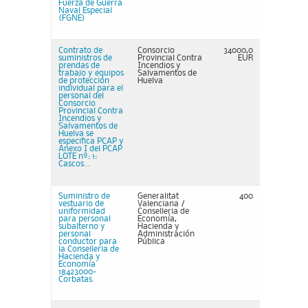
Fuerza de Guerra
Naval Especial
(FGNE)
Contrato de
Consorcio
34000,0
suministros de
Provincial Contra
EUR
prendas de
Incendios y
trabajo y equipos
Salvamentos de
de protección
Huelva
individual para el
personal del
Consorcio
Provincial Contra
Incendios y
Salvamentos de
Huelva se
especifica PCAP y
Anexo I del PCAP
LOTE nº: 1:
Cascos...
Suministro de
Generalitat
400
vestuario de
Valenciana /
uniformidad
Conselleria de
para personal
Economía,
subalterno y
Hacienda y
personal
Administración
conductor para
Pública
la Conselleria de
Hacienda y
Economía
18423000-
Corbatas.