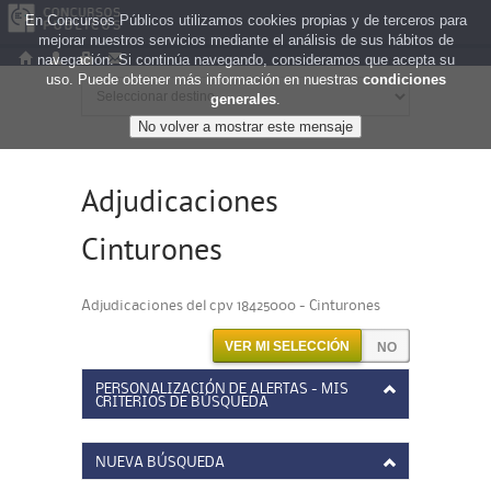
En Concursos Públicos utilizamos cookies propias y de terceros para
mejorar nuestros servicios mediante el análisis de sus hábitos de
navegación. Si continúa navegando, consideramos que acepta su
uso. Puede obtener más información en nuestras
condiciones
generales
.
Adjudicaciones
Cinturones
Adjudicaciones del cpv 18425000 - Cinturones
VER MI SELECCIÓN
PERSONALIZACIÓN DE ALERTAS - MIS
CRITERIOS DE BÚSQUEDA
NUEVA BÚSQUEDA