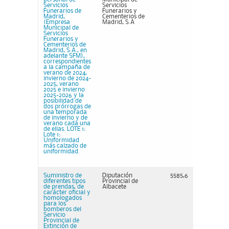
Servicios
Servicios
Funerarios de
Funerarios y
Madrid,
Cementerios de
(Empresa
Madrid, S.A
Municipal de
Servicios
Funerarios y
Cementerios de
Madrid, S.A., en
adelante SFM),
correspondientes
a la campaña de
verano de 2024,
invierno de 2024-
2025, verano
2025 e invierno
2025-2026 y la
posibilidad de
dos prórrogas de
una temporada
de invierno y de
verano cada una
de ellas. LOTE 1:
Lote 1:
Uniformidad
más calzado de
uniformidad.
Suministro de
Diputación
5585,6
diferentes tipos
Provincial de
de prendas, de
Albacete
carácter oficial y
homologados
para los
bomberos del
Servicio
Provincial de
Extinción de