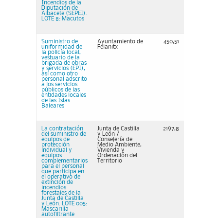
Incendios de la
Diputación de
Albacete (SEPEI).
LOTE 8: Macutos
Suministro de
Ayuntamiento de
450,51
uniformidad de
Felanitx
la policía local,
vestuario de la
brigada de obras
y servicios (EPI),
así como otro
personal adscrito
a los servicios
públicos de las
entidades locales
de las Islas
Baleares
La contratación
Junta de Castilla
2197,8
del suministro de
y León /
equipos de
Consejería de
protección
Medio Ambiente,
individual y
Vivienda y
equipos
Ordenación del
complementarios
Territorio
para el personal
que participa en
el operativo de
extinción de
incendios
forestales de la
Junta de Castilla
y León. LOTE 005:
Mascarilla
autofiltrante