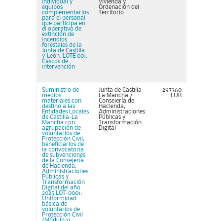
individual y
Vivienda y
equipos
Ordenación del
complementarios
Territorio
para el personal
que participa en
el operativo de
extinción de
incendios
forestales de la
Junta de Castilla
y León. LOTE 001:
Cascos de
intervención
Suministro de
Junta de Castilla
297360
medios
La Mancha /
EUR
materiales con
Consejería de
destino a las
Hacienda,
Entidades Locales
Administraciones
de Castilla-La
Públicas y
Mancha con
Transformación
agrupación de
Digital
voluntarios de
Protección Civil,
beneficiarios de
la convocatoria
de subvenciones
de la Consejería
de Hacienda,
Administraciones
Públicas y
Transformación
Digital del año
2025 LOT-0001:
Uniformidad
básica de
voluntarios de
Protección Civil
(Módulo 1)