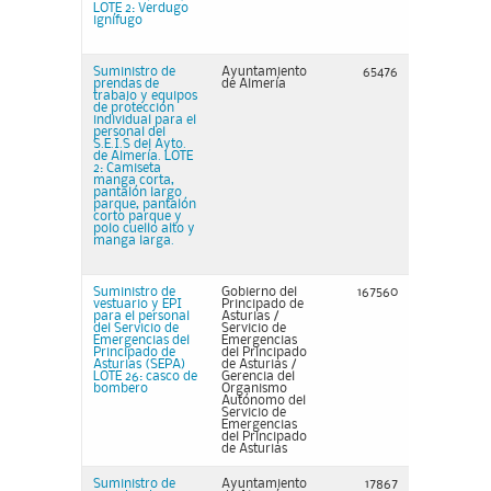
LOTE 2: Verdugo
ignífugo
Suministro de
Ayuntamiento
65476
prendas de
de Almería
trabajo y equipos
de protección
individual para el
personal del
S.E.I.S del Ayto.
de Almería. LOTE
2: Camiseta
manga corta,
pantalón largo
parque, pantalón
corto parque y
polo cuello alto y
manga larga.
Suministro de
Gobierno del
167560
vestuario y EPI
Principado de
para el personal
Asturias /
del Servicio de
Servicio de
Emergencias del
Emergencias
Principado de
del Principado
Asturias (SEPA)
de Asturias /
LOTE 26: casco de
Gerencia del
bombero
Organismo
Autónomo del
Servicio de
Emergencias
del Principado
de Asturias
Suministro de
Ayuntamiento
17867