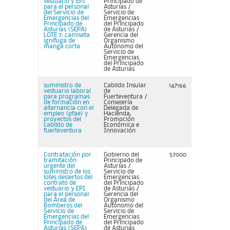
vestuario y EPI
Principado de
para el personal
Asturias /
del Servicio de
Servicio de
Emergencias del
Emergencias
Principado de
del Principado
Asturias (SEPA)
de Asturias /
LOTE 7: camiseta
Gerencia del
ignífuga de
Organismo
manga corta
Autónomo del
Servicio de
Emergencias
del Principado
de Asturias
suministro de
Cabildo Insular
147166
vestuario laboral
de
para programas
Fuerteventura /
de formación en
Consejería
alternancia con el
Delegada de
empleo (pfae) y
Hacienda,
proyectos del
Promoción
cabildo de
Económica e
fuerteventura
Innovación
Contratación por
Gobierno del
57000
tramitación
Principado de
urgente del
Asturias /
suministro de los
Servicio de
lotes desiertos del
Emergencias
contrato de
del Principado
vestuario y EPI
de Asturias /
para el personal
Gerencia del
del Área de
Organismo
Bomberos del
Autónomo del
Servicio de
Servicio de
Emergencias del
Emergencias
Principado de
del Principado
Asturias (SEPA)
de Asturias