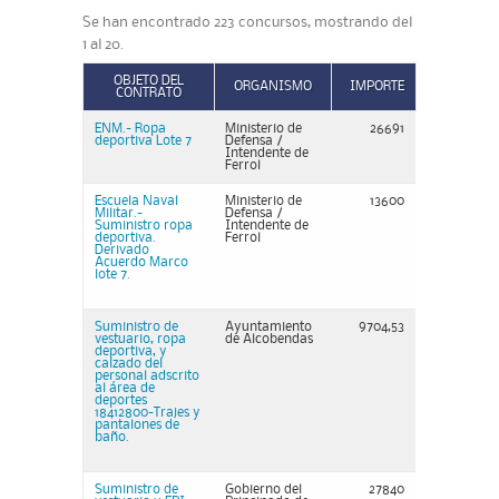
Se han encontrado 223 concursos, mostrando del
1 al 20.
OBJETO DEL
ORGANISMO
IMPORTE
CONTRATO
ENM.- Ropa
Ministerio de
26691
deportiva Lote 7
Defensa /
Intendente de
Ferrol
Escuela Naval
Ministerio de
13600
Militar.-
Defensa /
Suministro ropa
Intendente de
deportiva.
Ferrol
Derivado
Acuerdo Marco
lote 7.
Suministro de
Ayuntamiento
9704,53
vestuario, ropa
de Alcobendas
deportiva, y
calzado del
personal adscrito
al área de
deportes
18412800-Trajes y
pantalones de
baño.
Suministro de
Gobierno del
27840