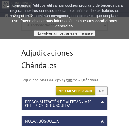
En Concursos Públicos utilizamos cookies propias y de terceros para
mejorar nuestros servicios mediante el análisis de sus hábitos de
navegación. Si continúa navegando, consideramos que acepta su
uso. Puede obtener más información en nuestras
condiciones
generales
.
Adjudicaciones
Chándales
Adjudicaciones del cpv 18235300 - Chándales
VER MI SELECCIÓN
PERSONALIZACIÓN DE ALERTAS - MIS
CRITERIOS DE BÚSQUEDA
NUEVA BÚSQUEDA