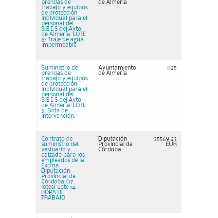
prendas de
de Almería
trabajo y equipos
de protección
individual para el
personal del
S.E.I.S del Ayto.
de Almería. LOTE
6: Traje de agua
impermeable.
Suministro de
Ayuntamiento
1125
prendas de
de Almería
trabajo y equipos
de protección
individual para el
personal del
S.E.I.S del Ayto.
de Almería. LOTE
5: Bota de
intervención.
Contrato de
Diputación
35569,23
suministro del
Provincial de
EUR
vestuario y
Córdoba
calzado para los
empleados de la
Excma.
Diputación
Provincial de
Córdoba (17
lotes) Lote 14.-
ROPA DE
TRABAJO