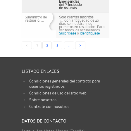
Emergencias
del Principado
de Asturias
Suministro de
Solo clientes suscritos
vestuario, ...
Con antiguedad de 40
días, se muestran los
primeros 20 resultados. Para
ver todos los actualizados...
Suscribase
o
identifiquese.
<
1
2
3
...
>
LISTADO ENLACES
Condiciones generales del contrato para
usuarios registrados
Condiciones de uso del sitio web
Sobre nosotros
Contacte con nosotros
DATOS DE CONTACTO