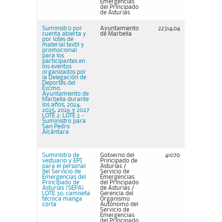
Emergencias
del Principado
de Asturias
Suministro por
Ayuntamiento
22314,04
cuenta abierta y
de Marbella
por lotes de
material textil y
promocional
para los
participantes en
los eventos
organizados por
la Delegación de
Deportes del
Excmo.
Ayuntamiento de
Marbella durante
los años, 2024,
2025, 2026 y 2027
LOTE 2: LOTE 2 –
Suministro para
San Pedro
Alcántara
Suministro de
Gobierno del
41070
vestuario y EPI
Principado de
para el personal
Asturias /
del Servicio de
Servicio de
Emergencias del
Emergencias
Principado de
del Principado
Asturias (SEPA)
de Asturias /
LOTE 30: camiseta
Gerencia del
técnica manga
Organismo
corta
Autónomo del
Servicio de
Emergencias
del Principado