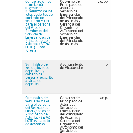
Contratación por
Gobierno del
28700
tramitación
Principado de
urgente del
Asturias /
suministro de los
Servicio de
lotes desiertos del
Emergencias
contrato de
del Principado
vestuario y EPI
de Asturias /
para el personal
Gerencia del
del Área de
Organismo
Bomberos del
Autónomo del
Servicio de
Servicio de
Emergencias del
Emergencias
Principado de
del Principado
Asturias (SEPA)
de Asturias
LOTE 3: Bota
forestal
Suministro de
Ayuntamiento
0
vestuario, ropa
de Alcobendas
deportiva, y
calzado del
personal adscrito
al área de
deportes
Suministro de
Gobierno del
6045
vestuario y EPI
Principado de
para el personal
Asturias /
del Servicio de
Servicio de
Emergencias del
Emergencias
Principado de
del Principado
Asturias (SEPA)
de Asturias /
LOTE 19: zapato
Gerencia del
de descanso
Organismo
Autónomo del
Servicio de