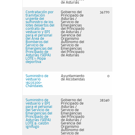
de Asturias
Contratación por
Gobierno del
36770
tramitación
Principado de
urgente del
Asturias /
suministro de los
Servicio de
lotes desiertos del
Emergencias
contrato de
del Principado
vestuario y EPI
de Asturias /
para el personal
Gerencia del
del Área de
Organismo
Bomberos del
Autónomo del
Servicio de
Servicio de
Emergencias del
Emergencias
Principado de
del Principado
Asturias (SEPA)
de Asturias
LOTE 1: Ropa
deportiva
Suministro de
Ayuntamiento
0
vestuario
de Alcobendas
18235300-
Chándales.
Suministro de
Gobierno del
38340
vestuario y EPI
Principado de
para el personal
Asturias /
del Servicio de
Servicio de
Emergencias del
Emergencias
Principado de
del Principado
Asturias (SEPA)
de Asturias /
LOTE 8: calzón
Gerencia del
ignífugo
Organismo
Autónomo del
Servicio de