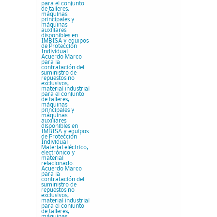
para el conjunto
de talleres,
máquinas
principales y
máquinas
auxiliares
disponibles en
IMBISA y equipos
de Protección
Individual
Acuerdo Marco
para la
contratación del
suministro de
repuestos no
exclusivos,
material industrial
para el conjunto
de talleres,
máquinas
principales y
máquinas
auxiliares
disponibles en
IMBISA y equipos
de Protección
Individual
Material eléctrico,
electrónico y
material
relacionado.
Acuerdo Marco
para la
contratación del
suministro de
repuestos no
exclusivos,
material industrial
para el conjunto
de talleres,
máquinas