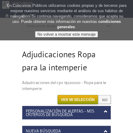
En Concursos Públicos utilizamos cookies propias y de terceros para
mejorar nuestros servicios mediante el análisis de sus hábitos de
navegación. Si continúa navegando, consideramos que acepta su
uso. Puede obtener más información en nuestras
condiciones
generales
.
Adjudicaciones Ropa
para la intemperie
Adjudicaciones del cpv 18220000 - Ropa para la
intemperie
VER MI SELECCIÓN
PERSONALIZACIÓN DE ALERTAS - MIS
CRITERIOS DE BÚSQUEDA
NUEVA BÚSQUEDA