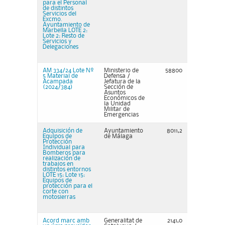
para el Personal
de distintos
Servicios del
Excmo.
Ayuntamiento de
Marbella LOTE 2:
Lote 2: Resto de
Servicios y
Delegaciones
AM 334/24 Lote Nº
Ministerio de
58800
5 Material de
Defensa /
Acampada
Jefatura de la
(2024/384)
Sección de
Asuntos
Económicos de
la Unidad
Militar de
Emergencias
Adquisición de
Ayuntamiento
8011,2
Equipos de
de Málaga
Protección
Individual para
Bomberos para
realización de
trabajos en
distintos entornos
LOTE 15: Lote 15:
Equipos de
protección para el
corte con
motosierras
Acord marc amb
Generalitat de
2141,0