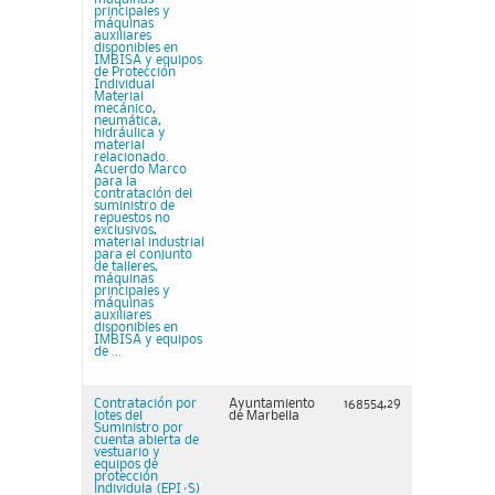
principales y
máquinas
auxiliares
disponibles en
IMBISA y equipos
de Protección
Individual
Material
mecánico,
neumática,
hidráulica y
material
relacionado.
Acuerdo Marco
para la
contratación del
suministro de
repuestos no
exclusivos,
material industrial
para el conjunto
de talleres,
máquinas
principales y
máquinas
auxiliares
disponibles en
IMBISA y equipos
de ...
Contratación por
Ayuntamiento
168554,29
lotes del
de Marbella
Suministro por
cuenta abierta de
vestuario y
equipos de
protección
individula (EPI´S)