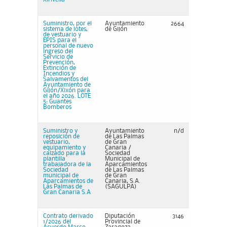
Suministro, por el
Ayuntamiento
2664
sistema de lotes,
de Gijón
de vestuario y
EPIS para el
personal de nuevo
ingreso del
Servicio de
Prevención,
Extinción de
Incendios y
Salvamentos del
Ayuntamiento de
Gijón/Xixón para
el año 2026. LOTE
5: Guantes
Bomberos
Suministro y
Ayuntamiento
n/d
reposición de
de Las Palmas
vestuario,
de Gran
equipamiento y
Canaria /
calzado para la
Sociedad
plantilla
Municipal de
trabajadora de la
Aparcamientos
Sociedad
de Las Palmas
municipal de
de Gran
Aparcamientos de
Canaria, S.A.
Las Palmas de
(SAGULPA)
Gran Canaria S.A
Contrato derivado
Diputación
3146
1/2026 del
Provincial de