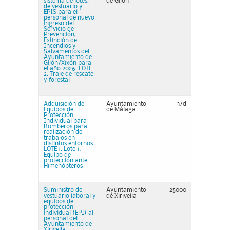
sistema de lotes,
de Gijón
de vestuario y
EPIS para el
personal de nuevo
ingreso del
Servicio de
Prevención,
Extinción de
Incendios y
Salvamentos del
Ayuntamiento de
Gijón/Xixón para
el año 2026. LOTE
2: Traje de rescate
y forestal
Adquisición de
Ayuntamiento
n/d
Equipos de
de Málaga
Protección
Individual para
Bomberos para
realización de
trabajos en
distintos entornos
LOTE 1: Lote 1:
Equipo de
protección ante
Himenópteros
Suministro de
Ayuntamiento
25000
vestuario laboral y
de Xirivella
equipos de
protección
individual (EPI) al
personal del
Ayuntamiento de
Xirivella