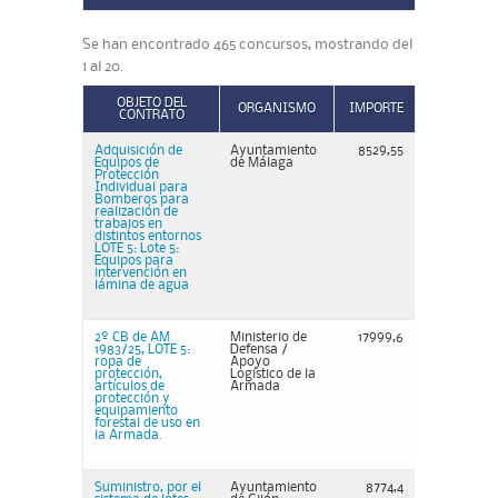
Se han encontrado 465 concursos, mostrando del
1 al 20.
OBJETO DEL
ORGANISMO
IMPORTE
CONTRATO
Adquisición de
Ayuntamiento
8529,55
Equipos de
de Málaga
Protección
Individual para
Bomberos para
realización de
trabajos en
distintos entornos
LOTE 5: Lote 5:
Equipos para
intervención en
lámina de agua
2º CB de AM
Ministerio de
17999,6
1983/25, LOTE 5:
Defensa /
ropa de
Apoyo
protección,
Logístico de la
artículos de
Armada
protección y
equipamiento
forestal de uso en
la Armada.
Suministro, por el
Ayuntamiento
8774,4