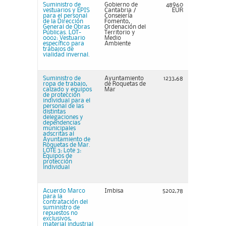
Suministro de
Gobierno de
48960
vestuarios y EPIS
Cantabria /
EUR
para el personal
Consejería
de la Dirección
Fomento,
General de Obras
Ordenación del
Públicas. LOT-
Territorio y
0002: Vestuario
Medio
específico para
Ambiente
trabajos de
vialidad invernal.
Suministro de
Ayuntamiento
1233,68
ropa de trabajo,
de Roquetas de
calzado y equipos
Mar
de protección
individual para el
personal de las
distintas
delegaciones y
dependencias
municipales
adscritas al
Ayuntamiento de
Roquetas de Mar.
LOTE 3: Lote 3:
Equipos de
protección
individual
Acuerdo Marco
Imbisa
5202,78
para la
contratación del
suministro de
repuestos no
exclusivos,
material industrial