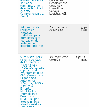
un únic proveïdor
Catalunya /
per lot pel
Departament
subministrament
de Salut /
de roba tèrmica i
Logaritme,
guants,
Serveis
complementari. 2:
Logístics, AIE
Guants
Adquisición de
Ayuntamiento
73350
Equipos de
de Málaga
EUR
Protección
Individual para
Bomberos para
realización de
trabajos en
distintos entornos
Suministro, por el
Ayuntamiento
34724,32
sistema de lotes,
de Gijón
EUR
de EQUIPOS DE
PROTECCIÓN
INDIVIDUAL, para
el personal de
Ayuntamiento de
Gijón/Xixón y sus
Organismos
Autónomos
(FMCEUP, FMSS Y
PDM) y la
Empresa
Municipal de
Promoción y
Desarrollo
DIVERTIA, por
procedimiento
abierto, sujeto a