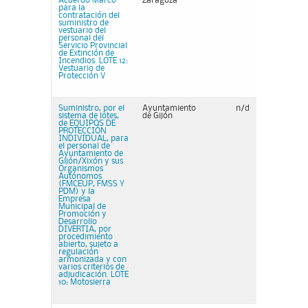
Acuerdo Marco
Zaragoza
para la
contratación del
suministro de
vestuario del
personal del
Servicio Provincial
de Extinción de
Incendios. LOTE 12:
Vestuario de
Protección V
Suministro, por el
Ayuntamiento
n/d
sistema de lotes,
de Gijón
de EQUIPOS DE
PROTECCIÓN
INDIVIDUAL, para
el personal de
Ayuntamiento de
Gijón/Xixón y sus
Organismos
Autónomos
(FMCEUP, FMSS Y
PDM) y la
Empresa
Municipal de
Promoción y
Desarrollo
DIVERTIA, por
procedimiento
abierto, sujeto a
regulación
armonizada y con
varios criterios de
adjudicación. LOTE
10: Motosierra