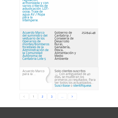
regulación
armonizada y con
varios criterios de
adjudicación. LOT-
0008: Traje de
agua AV / Ropa
para la
intemperie.
Acuerdo Marco
Gobierno de
252842,48
del suministro del
Cantabria /
vestuario de los
Consejería de
Operarios de
Desarrollo
montes/Bomberos
Rural,
forestales de la
Ganadería,
Administración de
Pesca,
la Comunidad
Alimentación y
Autónoma de
Medio
Cantabria Lote 5
Ambiente
Acuerdo Marco
Solo clientes suscritos
para la ...
Con antiguedad de 40
días, se muestran los
primeros 20 resultados. Para
ver todos los actualizados...
Suscribase
o
identifiquese.
<
1
2
3
...
>