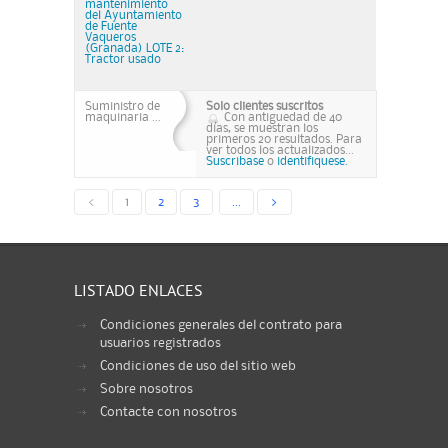
mantenimiento
del Ayuntamiento
de Fuente
Vaqueros
(Granada) LOTE 2:
Tractor usado
Suministro de
Solo clientes suscritos
maquinaria ...
Con antiguedad de 40
días, se muestran los
primeros 20 resultados. Para
ver todos los actualizados...
Suscribase
o
identifiquese.
<
1
2
3
...
>
LISTADO ENLACES
Condiciones generales del contrato para
usuarios registrados
Condiciones de uso del sitio web
Sobre nosotros
Contacte con nosotros