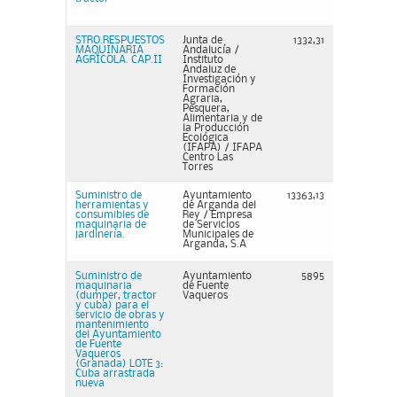
STRO.RESPUESTOS
Junta de
1332,31
MAQUINARIA
Andalucía /
AGRÍCOLA. CAP.II
Instituto
Andaluz de
Investigación y
Formación
Agraria,
Pesquera,
Alimentaria y de
la Producción
Ecológica
(IFAPA) / IFAPA
Centro Las
Torres
Suministro de
Ayuntamiento
13363,13
herramientas y
de Arganda del
consumibles de
Rey / Empresa
maquinaria de
de Servicios
jardinería.
Municipales de
Arganda, S.A
Suministro de
Ayuntamiento
5895
maquinaria
de Fuente
(dumper, tractor
Vaqueros
y cuba) para el
servicio de obras y
mantenimiento
del Ayuntamiento
de Fuente
Vaqueros
(Granada) LOTE 3:
Cuba arrastrada
nueva