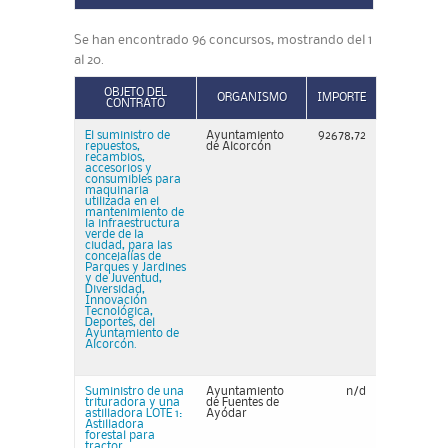
Se han encontrado 96 concursos, mostrando del 1
al 20.
OBJETO DEL
ORGANISMO
IMPORTE
CONTRATO
El suministro de
Ayuntamiento
92678,72
repuestos,
de Alcorcón
recambios,
accesorios y
consumibles para
maquinaria
utilizada en el
mantenimiento de
la infraestructura
verde de la
ciudad, para las
concejalías de
Parques y Jardines
y de Juventud,
Diversidad,
Innovación
Tecnológica,
Deportes, del
Ayuntamiento de
Alcorcón.
Suministro de una
Ayuntamiento
n/d
trituradora y una
de Fuentes de
astilladora LOTE 1:
Ayódar
Astilladora
forestal para
tractor