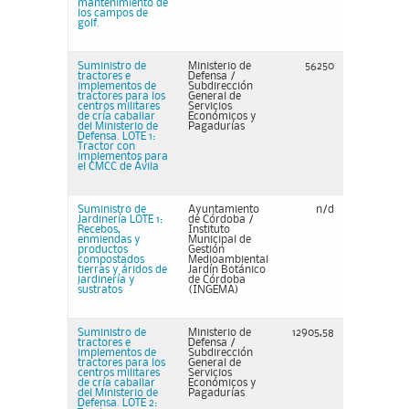
mantenimiento de
los campos de
golf.
Suministro de
Ministerio de
56250
tractores e
Defensa /
implementos de
Subdirección
tractores para los
General de
centros militares
Servicios
de cría caballar
Económicos y
del Ministerio de
Pagadurías
Defensa. LOTE 1:
Tractor con
implementos para
el CMCC de Ávila
Suministro de
Ayuntamiento
n/d
Jardinería LOTE 1:
de Córdoba /
Recebos,
Instituto
enmiendas y
Municipal de
productos
Gestión
compostados
Medioambiental
tierras y áridos de
Jardín Botánico
jardinería y
de Córdoba
sustratos
(INGEMA)
Suministro de
Ministerio de
12905,58
tractores e
Defensa /
implementos de
Subdirección
tractores para los
General de
centros militares
Servicios
de cría caballar
Económicos y
del Ministerio de
Pagadurías
Defensa. LOTE 2: