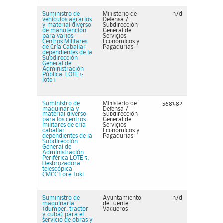
Suministro de
Ministerio de
n/d
vehículos agrarios
Defensa /
y material diverso
Subdirección
de manutención
General de
para varios
Servicios
Centros Militares
Económicos y
de Cría Caballar
Pagadurías
dependientes de la
Subdirección
General de
Administración
Pública. LOTE 1:
lote 1
Suministro de
Ministerio de
5681,82
maquinaria y
Defensa /
material diverso
Subdirección
para los centros
General de
militares de cría
Servicios
caballar
Económicos y
dependientes de la
Pagadurías
Subdirección
General de
Administración
Periférica LOTE 5:
Desbrozadora
telescópica -
CMCC Lore Toki
Suministro de
Ayuntamiento
n/d
maquinaria
de Fuente
(dumper, tractor
Vaqueros
y cuba) para el
servicio de obras y