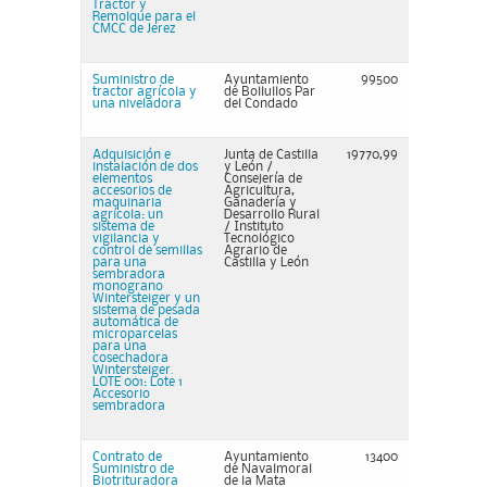
Tractor y
Remolque para el
CMCC de Jerez
Suministro de
Ayuntamiento
99500
tractor agrícola y
de Bollullos Par
una niveladora
del Condado
Adquisición e
Junta de Castilla
19770,99
instalación de dos
y León /
elementos
Consejería de
accesorios de
Agricultura,
maquinaria
Ganadería y
agrícola: un
Desarrollo Rural
sistema de
/ Instituto
vigilancia y
Tecnológico
control de semillas
Agrario de
para una
Castilla y León
sembradora
monograno
Wintersteiger y un
sistema de pesada
automática de
microparcelas
para una
cosechadora
Wintersteiger.
LOTE 001: Lote 1
Accesorio
sembradora
Contrato de
Ayuntamiento
13400
Suministro de
de Navalmoral
Biotrituradora
de la Mata