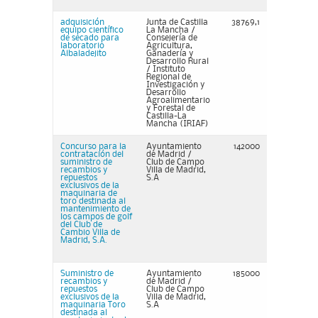
adquisición
Junta de Castilla
38769,1
equipo científico
La Mancha /
de secado para
Consejería de
laboratorio
Agricultura,
Albaladejito
Ganadería y
Desarrollo Rural
/ Instituto
Regional de
Investigación y
Desarrollo
Agroalimentario
y Forestal de
Castilla-La
Mancha (IRIAF)
Concurso para la
Ayuntamiento
142000
contratación del
de Madrid /
suministro de
Club de Campo
recambios y
Villa de Madrid,
repuestos
S.A
exclusivos de la
maquinaria de
toro destinada al
mantenimiento de
los campos de golf
del Club de
Cambio Villa de
Madrid, S.A.
Suministro de
Ayuntamiento
185000
recambios y
de Madrid /
repuestos
Club de Campo
exclusivos de la
Villa de Madrid,
maquinaria Toro
S.A
destinada al