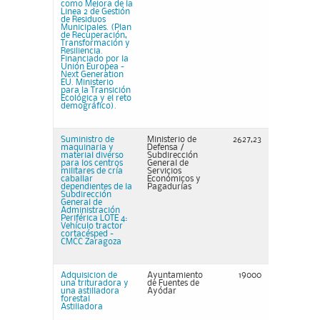
como Mejora de la
Linea 2 de Gestión
de Residuos
Municipales. (Plan
de Recuperación,
Transformación y
Resiliencia.
Financiado por la
Unión Europea -
Next Generation
EU. Ministerio
para la Transición
Ecológica y el reto
demográfico).
Suministro de
Ministerio de
2627,23
maquinaria y
Defensa /
material diverso
Subdirección
para los centros
General de
militares de cría
Servicios
caballar
Económicos y
dependientes de la
Pagadurías
Subdirección
General de
Administración
Periférica LOTE 4:
Vehículo tractor
cortacésped -
CMCC Zaragoza
Adquisicion de
Ayuntamiento
19000
una trituradora y
de Fuentes de
una astilladora
Ayódar
forestal
Astilladora