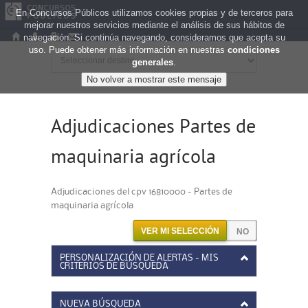
En Concursos Públicos utilizamos cookies propias y de terceros para
mejorar nuestros servicios mediante el análisis de sus hábitos de
navegación. Si continúa navegando, consideramos que acepta su
uso. Puede obtener más información en nuestras
condiciones
generales
.
Adjudicaciones Partes de
maquinaria agrícola
Adjudicaciones del cpv 16810000 - Partes de
maquinaria agrícola
VER MI SELECCIÓN
PERSONALIZACIÓN DE ALERTAS - MIS
CRITERIOS DE BÚSQUEDA
NUEVA BÚSQUEDA